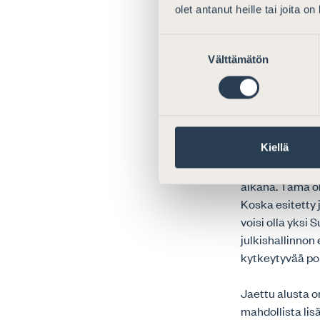
olet antanut heille tai joita o
Suostumuksen
Rikosprose
Välttämätön
valinta
Useat rikospros
Ehkä näkyvimmin
loppulausuntom
Kiellä
Asianajajaliito
alustalle siten
aikana. Tämä o
Koska esitetty 
voisi olla yksi
julkishallinnon 
kytkeytyvää poi
Jaettu alusta o
mahdollista li