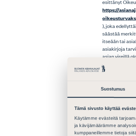
esittänyt Oike
https://asian
oikeusturvaks
), joka edellytt
säästää merkittä
itseään tai asi
asiakirjoja tarv
asian vireillä o
viittaa kohdas
ALATYÖR
Suostumus
KÄSITTE
TÄYTÄNT
Tämä sivusto käyttää eväste
Rikollisuutta j
Käytämme evästeitä tarjoama
käsittelevän al
ja kävijämäärämme analysoim
kumppaneillemme tietoja siitä
toimenpide-ehdo