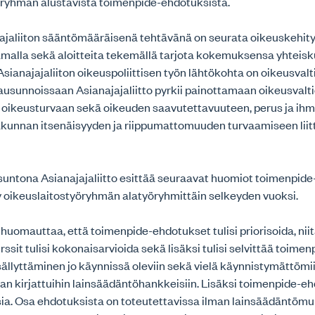
öryhmän alustavista toimenpide-ehdotuksista.
ajaliiton sääntömääräisenä tehtävänä on seurata oikeuskehit
amalla sekä aloitteita tekemällä tarjota kokemuksensa yhteis
Asianajajaliiton oikeuspoliittisen työn lähtökohta on oikeusvalt
ausunnoissaan Asianajajaliitto pyrkii painottamaan oikeusvalt
 oikeusturvaan sekä oikeuden saavutettavuuteen, perus ja ih
akunnan itsenäisyyden ja riippumattomuuden turvaamiseen liit
untona Asianajajaliitto esittää seuraavat huomiot toimenpide-
ty oikeuslaitostyöryhmän alatyöryhmittäin selkeyden vuoksi.
o huomauttaa, että toimenpide-ehdotukset tulisi priorisoida, nii
rssit tulisi kokonaisarvioida sekä lisäksi tulisi selvittää toimen
sällyttäminen jo käynnissä oleviin sekä vielä käynnistymättöm
an kirjattuihin lainsäädäntöhankkeisiin. Lisäksi toimenpide-e
isia. Osa ehdotuksista on toteutettavissa ilman lainsäädäntömu