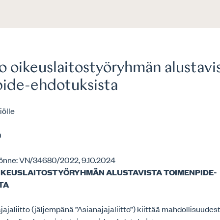
o oikeuslaitostyöryhmän alustavi
ide-ehdotuksista
iölle
0
önne: VN/34680/2022, 9.10.2024
IKEUSLAITOSTYÖRYHMÄN ALUSTAVISTA TOIMENPIDE-
TA
jaliitto (jäljempänä ”Asianajajaliitto”) kiittää mahdollisuudes