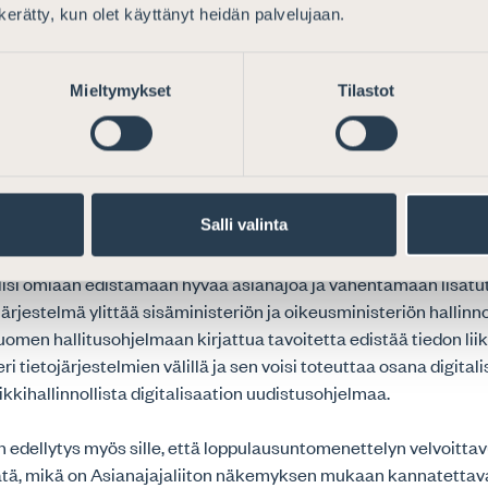
n kerätty, kun olet käyttänyt heidän palvelujaan.
ssi palveluna
Mieltymykset
Tilastot
essia koskevat ehdotukset vaikuttavat välittömästi asianosais
 asianosaisilta odotettava aktiivisuus tulee esille esitutkinta
enettelyyn liittyvissä toimenpide-ehdotuksissa.
Salli valinta
n kannattaa esitutkinta-aineiston tallentamista sähköiselle ja ti
, että asianosaisilla on mahdollisuus tutustua materiaaliin jo es
lisi omiaan edistämään hyvää asianajoa ja vähentämään lisätu
järjestelmä ylittää sisäministeriön ja oikeusministeriön hallinn
 Suomen hallitusohjelmaan kirjattua tavoitetta edistää tiedon li
eri tietojärjestelmien välillä ja sen voisi toteuttaa osana digital
kkihallinnollista digitalisaation uudistusohjelmaa.
n edellytys myös sille, että loppulausuntomenettelyn velvoittavu
sätä, mikä on Asianajajaliiton näkemyksen mukaan kannatettav