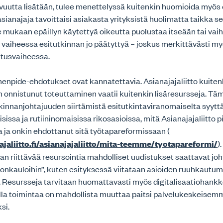
avuutta lisätään, tulee menettelyssä kuitenkin huomioida myös e
asianajaja tavoittaisi asiakasta yrityksistä huolimatta taikka se
e mukaan epäillyn käytettyä oikeutta puolustaa itseään tai vai
iheessa esitutkinnan jo päätyttyä – joskus merkittävästi 
litusvaiheessa.
npide-ehdotukset ovat kannatettavia. Asianajajaliitto kuitenk
 onnistunut toteuttaminen vaatii kuitenkin lisäresursseja. T
kinnanjohtajuuden siirtämistä esitutkintaviranomaiselta syytt
sissa ja rutiininomaisissa rikosasioissa, mitä Asianajajaliitto pi
 ja onkin ehdottanut sitä työtapareformissaan (
jajaliitto.fi/asianajajaliitto/mita-teemme/tyotapareformi/
)
man riittävää resursointia mahdolliset uudistukset saattavat joh
onkauloihin”, kuten esityksessä viitataan asioiden ruuhkautum
 Resursseja tarvitaan huomattavasti myös digitalisaatiohankke
illa toimintaa on mahdollista muuttaa paitsi palvelukeskeisem
si.