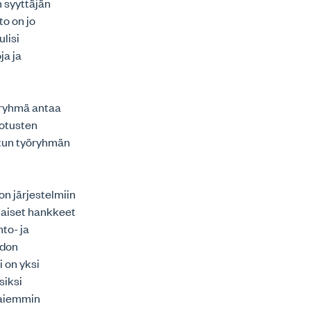
 syyttäjän
to on jo
lisi
ja ja
yöryhmä antaa
dotusten
itun työryhmän
on järjestelmiin
llaiset hankkeet
nto- ja
idon
i on yksi
siksi
n aiemmin