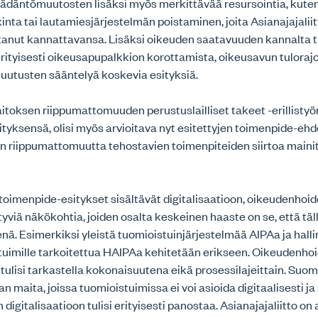
äädäntömuutosten lisäksi myös merkittävää resursointia, kuten
inta tai lautamiesjärjestelmän poistaminen, joita Asianajajaliit
tanut kannattavansa. Lisäksi oikeuden saatavuuden kannalta tu
rityisesti oikeusapupalkkion korottamista, oikeusavun tulorajo
uutusten sääntelyä koskevia esityksiä.
itoksen riippumattomuuden perustuslailliset takeet -erillist
yksensä, olisi myös arvioitava nyt esitettyjen toimenpide-eh
en riippumattomuutta tehostavien toimenpiteiden siirtoa main
oimenpide-esitykset sisältävät digitalisaatioon, oikeudenhoid
ittyviä näkökohtia, joiden osalta keskeinen haaste on se, että tä
enä. Esimerkiksi yleistä tuomioistuinjärjestelmää AIPAa ja halli
stuimille tarkoitettua HAIPAa kehitetään erikseen. Oikeudenho
a tulisi tarkastella kokonaisuutena eikä prosessilajeittain. Suom
 maita, joissa tuomioistuimissa ei voi asioida digitaalisesti ja 
digitalisaatioon tulisi erityisesti panostaa. Asianajajaliitto o