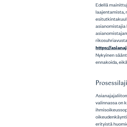
Edellä mainittu
laajentamista, 
esitutkintakuul
asianomistajia
asianomistajam
rikosuhriavust
https://asiana
Nykyinen säänte
ennakoida, eikä
Prosessilaj
Asianajajaliit
valinnassa on 
ihmisoikeussopi
oikeudenkäyntii
erityistä huomi