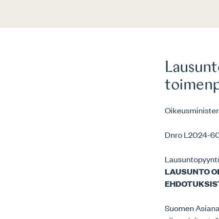
Lausunt
toimenp
Oikeusminister
Dnro L2024-6
Lausuntopyynt
LAUSUNTO O
EHDOTUKSIS
Suomen Asianaja