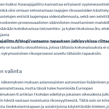
jen lisäksi Asianajajaliitto kannattaa erityisesti syyteneuvotte
mikä olisi omiaan tehostamaan laajojen rikosasioiden käsittely
ustelujen entistä laajempaa videotallennusta, sekä sen selvittä
 koskevien prosessuaalisten säännösten muuttaminen mahdoll
äärään kohdistuvissa tietoverkko- ja kyberrikoksissa (ks. ehd
ajasta
jajaliitto.fi/blogi/vastaamo-tapauksen-jalkipyykissa-riitt
ly on laadittu olosuhteissa, joissa tällaisia kokonaisuuksia ei 
 nykymuotoinen rikosprosessi sovellu tällaisiin tapauksiin.
in valinta
on näkemyksen mukaan asianosaisten autonomian lisääminen pr
kannatettavaa, mutta tässä tulee huomioida Euroopan
muksen 6 artiklan 1 kohdan edellytys jokaisen oikeudesta jul
n häntä vastaan nostetusta rikossyytteestä. Tältä osin on kiin
ota tiedoksiantotapaan ja asiakirjoissa käytettävään kieleen, j