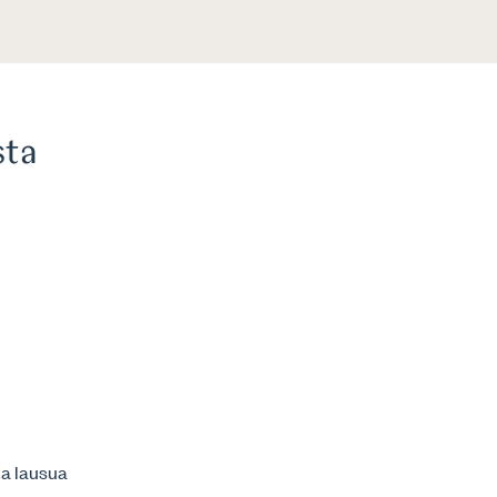
sta
ta lausua