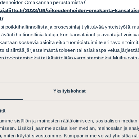
udenhoidon Omakannan perustamista (
ajajaliitto.fi/2023/05/oikeudenhoidon-omakanta-kansalais
i/
äisi poikkihallinnollista ja prosessinlajit ylittävää yhteistyötä, m
västi hallinnollisia kuluja, kun kansalaiset ja avustajat voisiva
akastaan koskevia asioita eikä tuomioistuimille eri tavoin toimi
itsisi siirtää järjestelmästä toiseen tai asiakaspalvelua järjest
lon todentamiseksi tai käsittelijän varmistamiseksi. Muilta osin 
sa 97 ja 160 lausumaansa.
YHMÄ 1: RIKOLLISUUS JA RIKOSASI
Yksityiskohdat
LY SEKÄ RANGAISTUKSET JA NIIDEN
ÖÖNPANO S. 14 à
itä
a rikosasioiden käsittelyä sekä rangaistuksia ja niiden täytänt
mme sisällön ja mainosten räätälöimiseen, sosiaalisen median
atyöryhmän toimenpide-ehdotukset sisältävät useita innovatiiv
iseen. Lisäksi jaamme sosiaalisen median, mainosalan ja analy
, miten käytät sivustoamme. Kumppanimme voivat yhdistää näitä t
tuksia, joita Asianajajaliitto pääosin kannattaa.