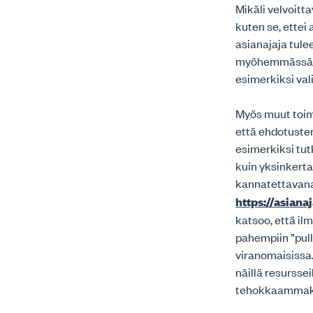
Mikäli velvoitt
kuten se, ettei 
asianajaja tule
myöhemmässä va
esimerkiksi va
Myös muut toime
että ehdotusten
esimerkiksi tut
kuin yksinkertai
kannatettavana
https://asiana
katsoo, että il
pahempiin ”pull
viranomaisissa.
näillä resursse
tehokkaammak