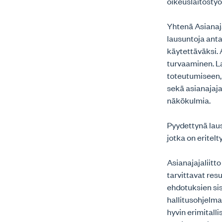
oikeuslaitosty
Yhtenä Asianaj
lausuntoja ant
käytettäväksi. 
turvaaminen. L
toteutumiseen,
sekä asianajaj
näkökulmia.
Pyydettynä laus
jotka on eritel
Asianajajaliitt
tarvittavat resu
ehdotuksien si
hallitusohjelma
hyvin erimitall