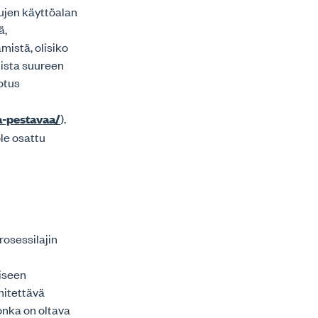
lujen käyttöalan
ä,
mistä, olisiko
ista suureen
otus
aa-pestavaa/
).
ole osattu
osessilajin
kiseen
nitettävä
onka on oltava