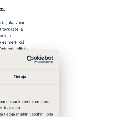
en-
utta joka voisi
t tarkastella
tettuja
ää esimerkiksi
Asianajajaliitto
OIDEN
Tietoja
öönpanoa
 ominaisuuksien tukemiseen
isia
tiikka-alan
ietoja muihin tietoihin, joita