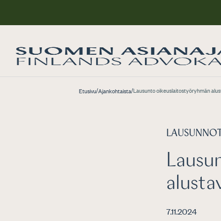
/
/
Lausunto oikeuslaitostyöryhmän alus
Etusivu
Ajankohtaista
LAUSUNNO
Lausun
alusta
7.11.2024