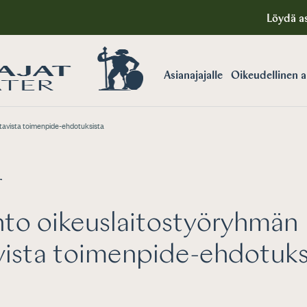
Löydä as
Asianajajalle
Oikeudellinen 
tavista toimenpide-ehdotuksista
T
to oikeuslaitostyöryhmän
vista toimenpide-ehdotuks