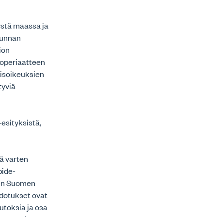
ystä maassa ja
kunnan
ion
ioperiaatteen
misoikeuksien
tyviä
esityksistä,
tä varten
pide-
iin Suomen
hdotukset ovat
utoksia ja osa