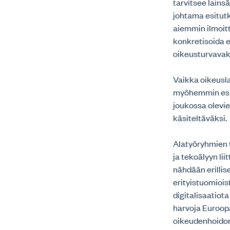
tarvitsee lains
johtama esitutk
aiemmin ilmoit
konkretisoida e
oikeusturvavak
Vaikka oikeusla
myöhemmin esit
joukossa olevi
käsiteltäväksi.
Alatyöryhmien t
ja tekoälyyn li
nähdään erillis
erityistuomioi
digitalisaatiot
harvoja Euroopan
oikeudenhoidon 