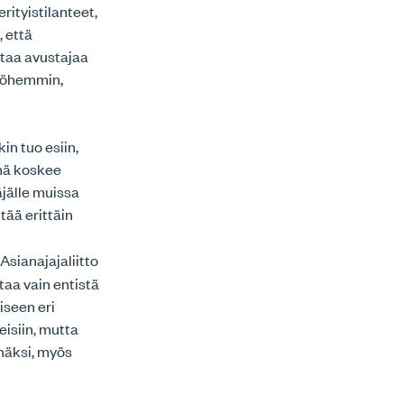
rityistilanteet,
, että
htaa avustajaa
myöhemmin,
in tuo esiin,
ämä koskee
äjälle muissa
tää erittäin
. Asianajajaliitto
taa vain entistä
iseen eri
isiin, mutta
mäksi, myös