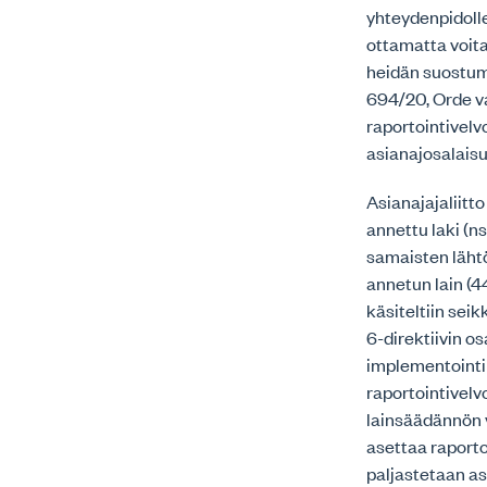
yhteydenpidolle
ottamatta voita
heidän suostumu
694/20, Orde va
raportointivelv
asianajosalaisu
Asianajajaliitto
annettu laki (n
samaisten läht
annetun lain (4
käsiteltiin se
6-direktiivin o
implementointir
raportointivel
lainsäädännön v
asettaa raporto
paljastetaan as