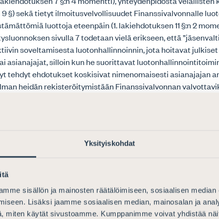
. lakiehdotuksen 7 §:n 4 momentti), yhteydenpidosta velallisten k
9 §) sekä tietyt ilmoitusvelvollisuudet Finanssivalvonnalle luo
estämättömiä luottoja eteenpäin (1. lakiehdotuksen 11 §:n 2 mome
tysluonnoksen sivulla 7 todetaan vielä erikseen, että ”jäsenvalt
iivin soveltamisesta luotonhallinnoinnin, jota hoitavat julkiset 
i asianajajat, silloin kun he suorittavat luotonhallinnointitoim
yt tehdyt ehdotukset koskisivat nimenomaisesti asianajajan 
ilman heidän rekisteröitymistään Finanssivalvonnan valvottavik
n ilmoitusvelvollisuuksien rikkomisesta ehdotetaan langetetta
nasta annetussa laissa tarkoitettu seuraamusmaksu. Ammatt
yhteydessä luotonhallinnointia harjoittavia asianajajia tai näide
Yksityiskohdat
ävän Finanssivalvonnasta annetun lain 4 § toimilupavalvottaviks
muiksi finanssimarkkinoilla toimiviksi. Finanssivalvonnasta an
maksun kohdistamista ei rajoiteta vain valvottaviin tai muihi
itä
illa toimiviin, joten 1. ja 3. lakiehdotuksen perusteella Finanss
mme sisällön ja mainosten räätälöimiseen, sosiaalisen median
usmaksun luotonhallinnointitoimintaa harjoittavalle asianajaj
iseen. Lisäksi jaamme sosiaalisen median, mainosalan ja analy
lakiehdotuksen velvoitteiden rikkomisesta.
, miten käytät sivustoamme. Kumppanimme voivat yhdistää näitä t