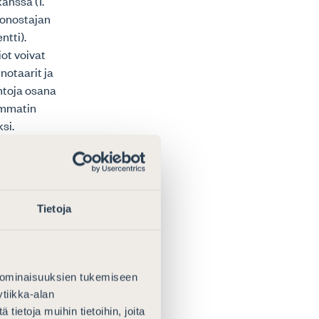
anssa (1.
tonostajan
ntti).
iot voivat
notaarit ja
intoja osana
ammatin
si.
vaksi
insa
n apulaisia ei
Tietoja
i taikka 5 §
netun lain 40
n
ivalvonta voisi
 ominaisuuksien tukemiseen
alle yllä
tiikka-alan
ietoja muihin tietoihin, joita