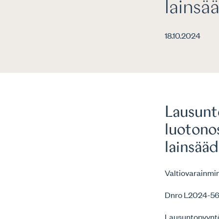
lainsä
18.10.2024
Lausunt
luotonos
lainsää
Valtiovarainmin
Dnro L2024-5
Lausuntopyynt