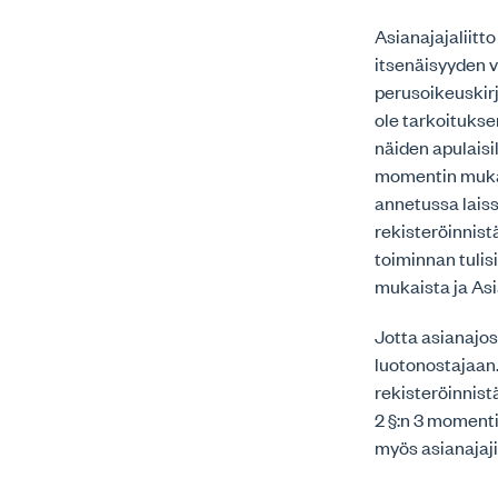
Asianajajaliit
itsenäisyyden 
perusoikeuskirj
ole tarkoituksen
näiden apulaisi
momentin mukais
annetussa laiss
rekisteröinnist
toiminnan tulisi
mukaista ja Asi
Jotta asianajos
luotonostajaan.
rekisteröinnist
2 §:n 3 moment
myös asianajaji