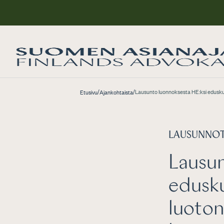
/
/
Lausunto luonnoksesta HE:ksi eduskunn
Etusivu
Ajankohtaista
LAUSUNNO
Lausun
edusku
luoton