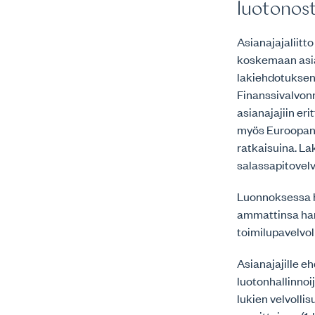
luotonosta
Asianajajaliitto
koskemaan asian
lakiehdotuksen 
Finanssivalvon
asianajajiin e
myös Euroopan 
ratkaisuina. Lak
salassapitovelv
Luonnoksessa ha
ammattinsa har
toimilupavelvol
Asianajajille e
luotonhallinnoij
lukien velvolli