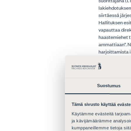
suorittajana (1
lakiehdotuksen 
siirtäessä järj
Hallituksen esi
vapauttaa direkt
haastemiehet ta
ammattiaan”. N
harjoittamista 
Yllä mainittuje
Finanssivalvon
harjoittamisen 
Suostumus
ehdoteta lisätt
tarkoittamiksi 
§:ssä seuraamus
Tämä sivusto käyttää eväste
finanssimarkkino
Käytämme evästeitä tarjoama
määrätä seuraam
ja kävijämäärämme analysoim
mainittujen 1. 
kumppaneillemme tietoja siitä