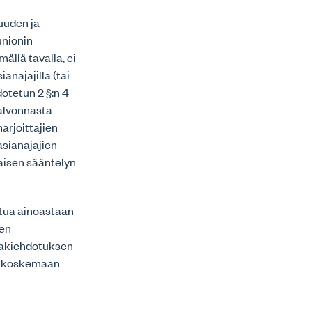
uuden ja
unionin
llä tavalla, ei
anajajilla (tai
dotetun 2 §:n 4
valvonnasta
arjoittajien
asianajajien
htaisen sääntelyn
istua ainoastaan
ien
 lakiehdotuksen
an koskemaan