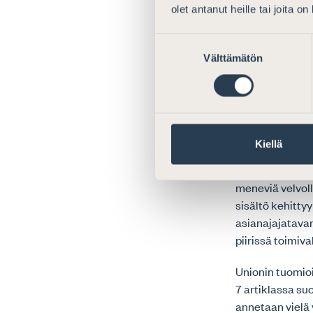
olet antanut heille tai joita o
Asianajajaliitto
itsenäinen asia
Suostumuksen
riippumaton suh
Välttämätön
valinta
Wouters, kohta 
riippumattoman
valvotaan yleis
on osa unionin 
C-550/07 P, Ak
Kiellä
Asianajajista a
itsesääntelyme
meneviä velvoll
sisältö kehitt
asianajajatavan
piirissä toimiv
Unionin tuomioi
7 artiklassa su
annetaan vielä 