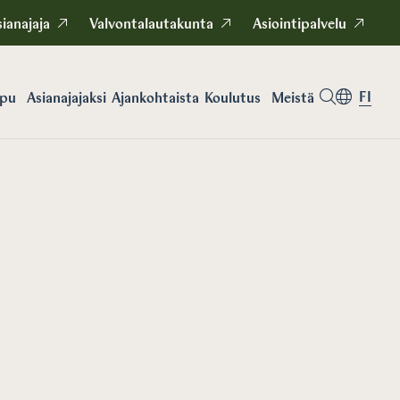
ianajaja
Valvontalautakunta
Asiointipalvelu
FI
apu
Asianajajaksi
Koulutus
Meistä
Ajankohtaista