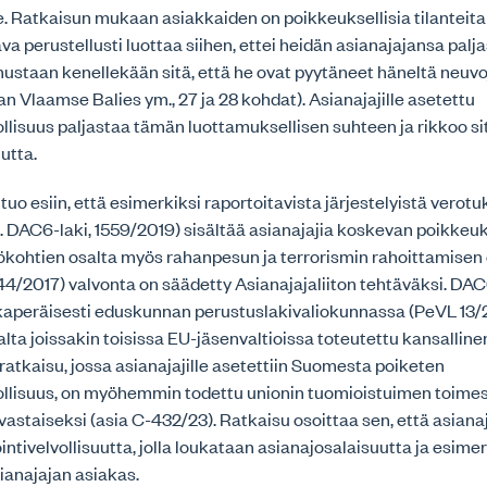
. Ratkaisun mukaan asiakkaiden on poikkeuksellisia tilanteita
va perustellusti luottaa siihen, ettei heidän asianajajansa palj
staan kenellekään sitä, että he ovat pyytäneet häneltä neuvoj
n Vlaamse Balies ym., 27 ja 28 kohdat). Asianajajille asetettu
ollisuus paljastaa tämän luottamuksellisen suhteen ja rikkoo si
utta.
 tuo esiin, että esimerkiksi raportoitavista järjestelyistä verotu
s. DAC6-laki, 1559/2019) sisältää asianajajia koskevan poikkeuk
ökohtien osalta myös rahanpesun ja terrorismin rahoittamisen
44/2017) valvonta on säädetty Asianajajaliiton tehtäväksi. DAC
ikkaperäisesti eduskunnan perustuslakivaliokunnassa (PeVL 13/
salta joissakin toisissa EU-jäsenvaltioissa toteutettu kansalline
atkaisu, jossa asianajajille asetettiin Suomesta poiketen
vollisuus, on myöhemmin todettu unionin tuomioistuimen toime
astaiseksi (asia C-432/23). Ratkaisu osoittaa sen, että asianajaj
intivelvollisuutta, jolla loukataan asianajosalaisuutta ja esimer
ianajajan asiakas.