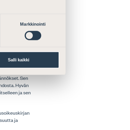
aton ja
oltava
asia C-309/99,
Markkinointi
jakunnasta
ana, jota
töjen kautta,
 kohta ja asia
ta).
Salli kaikki
y (5.1 §) mutta
itemmälle
äännökset. Sen
ohdosta. Hyvän
itselleen ja sen
rusoikeuskirjan
suutta ja