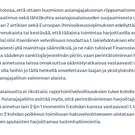
to toteaa, että ottaen huomioon asianajajakunnan riippumattom
vaatimus sekä lähtökohta asianajosalaisuuden suojaamisesta 
an 7 artiklan sekä Euroopan ihmisoikeussopimuksen edellyttämä
mukaista tai kestävää, että tällaista toimintaa harjoittavilla asi
lla) olisi itsenäinen velvollisuus noudattaa 1. lakiehdotuksen eh
esti yllä mainittuja säännöksiä, ja ne näin tulisivat Finanssi
a säädetyn sanktiojärjestelmän piiriin, vaan perintätoiminnan h
ä annetussa laissa omaksuttua sääntelyratkaisua vastaavasti 
 olla heihin jo tällä hetkellä sovellettavan laajan ja yksityisko
anajajaliiton valvonnan alaista.
alaisuutta ei rikottaisi, raportointivelvollisuuksien tulee kohd
 Asianajajaliitto esittää myös, että perintätoiminnan harjoittaj
ä annetun lain 2 §:n 1 momentin 5 kohdan kanssa vastaavasti 1.
in 2 kohdan poikkeus toimiluvan hakuvelvoitteeseen uloteta
en apulaisten harjoittamaa luotonhallinnointia.