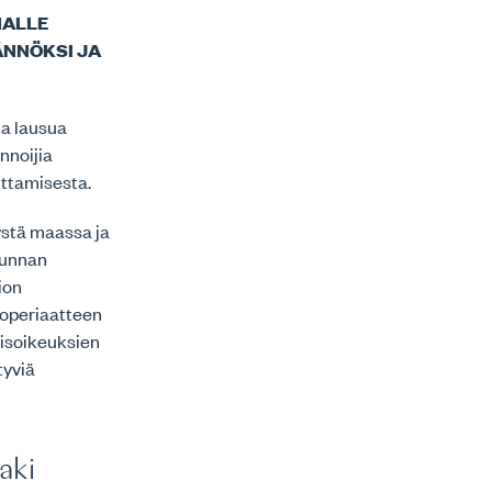
NALLE
ÄNNÖKSI JA
ta lausua
nnoijia
uttamisesta.
ystä maassa ja
kunnan
ion
ioperiaatteen
misoikeuksien
tyviä
aki