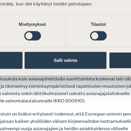
n kerätty, kun olet käyttänyt heidän palvelujaan.
 tuo esiin, että oikeusvaltiossa on oltava valtiovallasta riippum
najajakunta. EU-tuomioistuin on katsonut, että asianajajan on 
teessa julkiseen valtaan, muihin toimijoihin ja ulkopuolisiin (
Mieltymykset
Tilastot
102). Edelleen tuomioistuin on lausunut, että käsitys asianaja
a ja oikeudenhoidon etujen mukaisesti toimivana ammattikunt
en edun nimissä asetettujen ammattieettisten ja kurinpitosään
oikeusjärjestystä (asia C-155/79, AM & S Europe v. Komissio, 24
zo Nobel Chemicals ja Acros Chemicals v. Komissio ym., 42 koh
Salli valinta
nnetussa laissa (496/1958) asianajajille noudatettavaksi säädett
kanismina toimiva hyvä asianajajatapa asettaa asianajajille p
isuuksia kuin asianajotehtävän suorittamista koskevat lain s
yy ja täsmentyy toimintaympäristössä tapahtuvien muutosten j
 valvonta onkin lähtökohtaisesti uskottu asianajajalaitokselle 
alle valvontalautakunnalle (KKO 2009:10).
stuin on lisäksi erityisesti todennut, että Euroopan unionin pe
ojataan kaiken yksilöiden välisen kirjeenvaihdon luottamukselli
vahvempi suoja asianajajien ja heidän asiakkaidensa väliselle