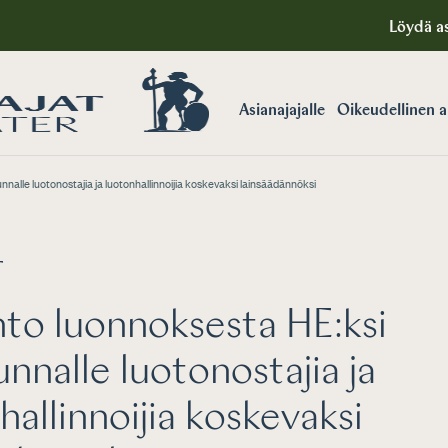
Löydä as
Asianajajalle
Oikeudellinen 
alle luotonostajia ja luotonhallinnoijia koskevaksi lainsäädännöksi
T
to luonnoksesta HE:ksi
nnalle luotonostajia ja
hallinnoijia koskevaksi