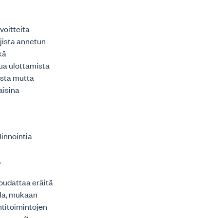
lvoitteita
ijista annetun
kä
ua ulottamista
asta mutta
aisina
linnointia
.
noudattaa eräitä
ella, mukaan
ntitoimintojen