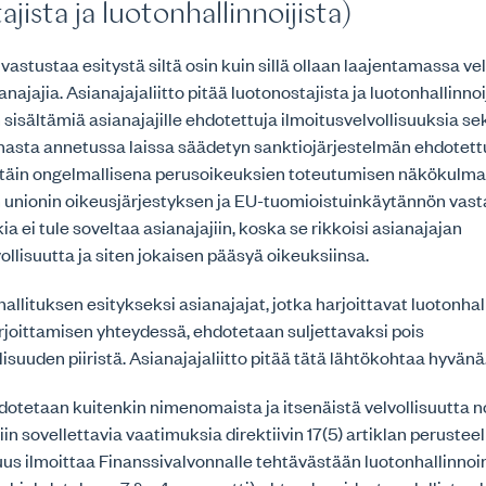
jista ja luotonhallinnoijista)
 vastustaa esitystä siltä osin kuin sillä ollaan laajentamassa ve
ajajia. Asianajajaliitto pitää luotonostajista ja luotonhallinno
sisältämiä asianajajille ehdotettuja ilmoitusvelvollisuuksia se
nasta annetussa laissa säädetyn sanktiojärjestelmän ehdotett
rittäin ongelmallisena perusoikeuksien toteutumisen näkökulm
unionin oikeusjärjestyksen ja EU-tuomioistuinkäytännön vast
ia ei tule soveltaa asianajajiin, koska se rikkoisi asianajajan
ollisuutta ja siten jokaisen pääsyä oikeuksiinsa.
llituksen esitykseksi asianajajat, jotka harjoittavat luotonhal
joittamisen yhteydessä, ehdotetaan suljettavaksi pois
lisuuden piiristä. Asianajajaliitto pitää tätä lähtökohtaa hyvänä
hdotetaan kuitenkin nimenomaista ja itsenäistä velvollisuutta 
iin sovellettavia vaatimuksia direktiivin 17(5) artiklan peruste
suus ilmoittaa Finanssivalvonnalle tehtävästään luotonhallinnoi