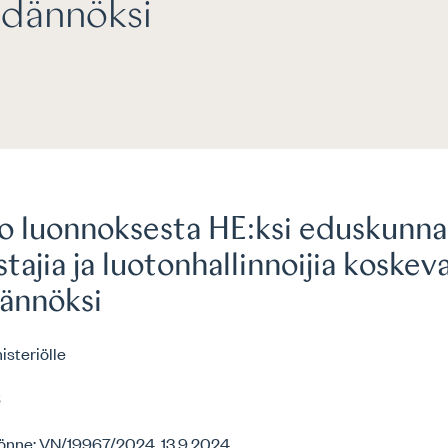
ädännöksi
o luonnoksesta HE:ksi eduskunna
tajia ja luotonhallinnoijia koskev
dännöksi
isteriölle
6
önne: VN/19967/2024, 13.9.2024