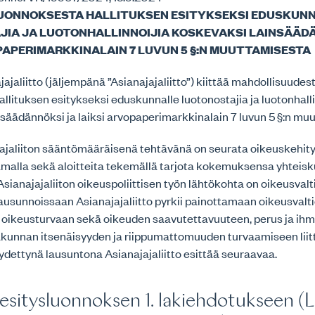
UONNOKSESTA HALLITUKSEN ESITYKSEKSI EDUSKUN
IA JA LUOTONHALLINNOIJIA KOSKEVAKSI LAINSÄÄD
PAPERIMARKKINALAIN 7 LUVUN 5 §:N MUUTTAMISESTA
jaliitto (jäljempänä ”Asianajajaliitto”) kiittää mahdollisuudes
llituksen esitykseksi eduskunnalle luotonostajia ja luotonhalli
säädännöksi ja laiksi arvopaperimarkkinalain 7 luvun 5 §:n mu
ajaliiton sääntömääräisenä tehtävänä on seurata oikeuskehit
amalla sekä aloitteita tekemällä tarjota kokemuksensa yhteis
Asianajajaliiton oikeuspoliittisen työn lähtökohta on oikeusvalt
ausunnoissaan Asianajajaliitto pyrkii painottamaan oikeusvalt
 oikeusturvaan sekä oikeuden saavutettavuuteen, perus ja ih
akunnan itsenäisyyden ja riippumattomuuden turvaamiseen liit
dettynä lausuntona Asianajajaliitto esittää seuraavaa.
sitysluonnoksen 1. lakiehdotukseen (L