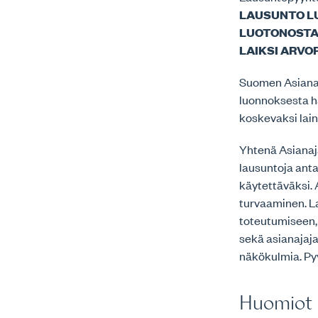
LAUSUNTO L
LUOTONOSTAJ
LAIKSI ARVO
Suomen Asianaja
luonnoksesta ha
koskevaksi lain
Yhtenä Asianaj
lausuntoja ant
käytettäväksi. 
turvaaminen. L
toteutumiseen,
sekä asianajaj
näkökulmia. Pyy
Huomiot e