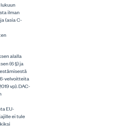
 lukuun
asta ilman
a (asia C-
ten
ksen alalla
sen (6 §) ja
 estämisestä
6-velvoitteita
2019 vp). DAC-
n
sta EU-
ille ei tule
kiksi