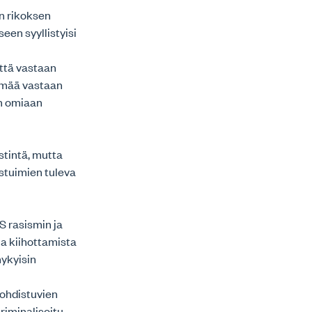
en rikoksen
een syyllistyisi
ttä vastaan
yhmää vastaan
on omiaan
stintä, mutta
stuimien tuleva
 rasismin ja
la kiihottamista
nykyisin
kohdistuvien
riminalisoitu.