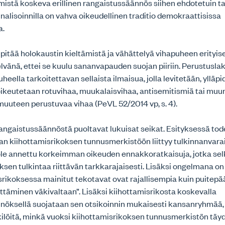
mistä koskeva erillinen rangaistussäännös siihen ehdotetuin t
inalisoinnilla on vahva oikeudellinen traditio demokraattisissa
a.
o pitää holokaustin kieltämistä ja vähättelyä vihapuheen erityi
lvänä, ettei se kuulu sananvapauden suojan piiriin. Perustusla
eella tarkoitettavan sellaista ilmaisua, jolla levitetään, ylläp
oikeutetaan rotuvihaa, muukalaisvihaa, antisemitismiä tai muu
uuteen perustuvaa vihaa (PeVL 52/2014 vp, s. 4).
rangaistussäännöstä puoltavat lukuisat seikat. Esityksessä tod
 kiihottamisrikoksen tunnusmerkistöön liittyy tulkinnanvara
ole annettu korkeimman oikeuden ennakkoratkaisuja, jotka selk
ksen tulkintaa riittävän tarkkarajaisesti. Lisäksi ongelmana on 
srikoksessa mainitut tekotavat ovat rajallisempia kuin puitep
lyttäminen väkivaltaan”. Lisäksi kiihottamisrikosta koskevalla
nöksellä suojataan sen otsikoinnin mukaisesti kansanryhmää, 
kilöitä, minkä vuoksi kiihottamisrikoksen tunnusmerkistön tä