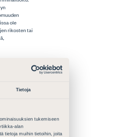
lyn
tomuuden
issa ole
en rikosten tai
ä,
ehdotetun
 sisältö ja
keva
Suomessa
Tietoja
 ominaisuuksien tukemiseen
nnöksessä
tiikka-alan
hmää rodun,
ietoja muihin tietoihin, joita