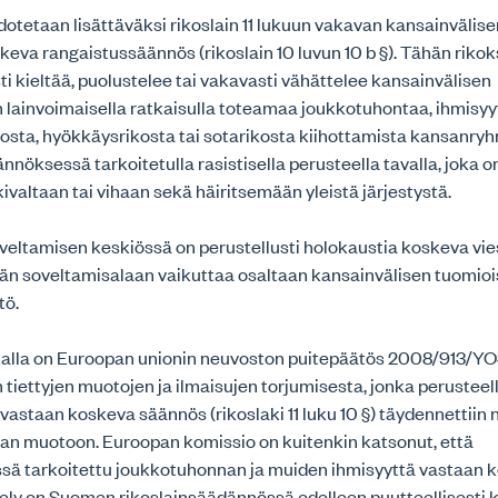
otetaan lisättäväksi rikoslain 11 lukuun vakavan kansainvälis
keva rangaistussäännös (rikoslain 10 luvun 10 b §). Tähän rikoks
sti kieltää, puolustelee tai vakavasti vähättelee kansainvälisen
 lainvoimaisella ratkaisulla toteamaa joukkotuhontaa, ihmisyy
kosta, hyökkäysrikosta tai sotarikosta kiihottamista kansanr
nöksessä tarkoitetulla rasistisella perusteella tavalla, joka 
ivaltaan tai vihaan sekä häiritsemään yleistä järjestystä.
eltamisen keskiössä on perustellusti holokaustia koskeva vie
 soveltamisalaan vaikuttaa osaltaan kansainvälisen tuomioi
tö.
talla on Euroopan unionin neuvoston puitepäätös 2008/913/YOS
tiettyjen muotojen ja ilmaisujen torjumisesta, jonka perusteel
staan koskeva säännös (rikoslaki 11 luku 10 §) täydennettiin 
an muotoon. Euroopan komissio on kuitenkin katsonut, että
sä tarkoitettu joukkotuhonnan ja muiden ihmisyyttä vastaan 
ely on Suomen rikoslainsäädännössä edelleen puutteellisesti k