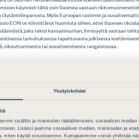
missio käynnisti tältä osin Suomea vastaan rikkomusmenette
 täytäntöönpanosta. Myös Euroopan rasismin ja suvaitsemat
sio ECRI on kiinnittänyt huomiota siihen, ettei Suomen rikosla
äännöstä, joka tekisi kansanmurhan, ihmisyyttä vastaan tehtyj
sistisessa tarkoituksessa tapahtuvasta julkisesta kieltämisest
, oikeuttamisesta tai suvaitsemisesta rangaistavaa.
ssa luonnoksessa hallituksen esitykseksi on käyty kattavasti 
nalta olennaisten Suomea sitovien kansainvälisten sopimusten
varaumat sekä Euroopan ihmisoikeustuomioistuimen asiaa kos
rajoja käsittelevä oikeuskäytäntö sekä nykyinen oikeustila 
Yksityiskohdat
ittauksineen.
itä
ä oikeustilasta
mme sisällön ja mainosten räätälöimiseen, sosiaalisen median
kansanryhmää vastaan (rikoslain 11 luku 10 §) koskevassa sää
iseen. Lisäksi jaamme sosiaalisen median, mainosalan ja analy
at viestit, joissa uhataan, panetellaan tai solvataan jotakin ry
, miten käytät sivustoamme. Kumppanimme voivat yhdistää näitä t