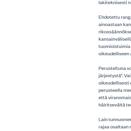
lakiteknisesti 
Ehdotettu ranga
ainoastaan kans
rikossäännökses
kansainvälisell
tuomioistuimia 
oikeudelliseen a
Perusteltuna vo
järjestystä”. V
oikeudellisesti 
perusteella men
että viranomais
häiritsevältä t
Lain tunnusmerk
rajaa osaltaan 