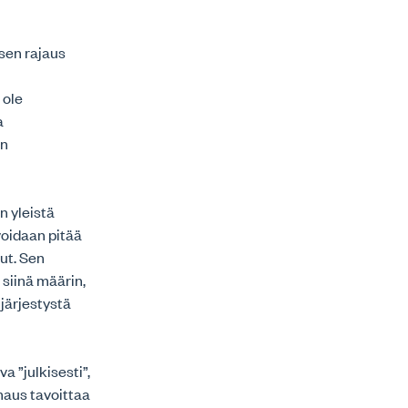
sen rajaus
 ole
a
en
n yleistä
voidaan pitää
nut. Sen
siinä määrin,
 järjestystä
a ”julkisesti”,
lmaus tavoittaa