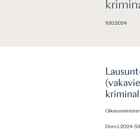
krimina
11.10.2024
Lausunto
(vakavie
kriminal
Oikeusminister
Dnro L2024-5