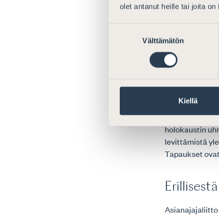
ihonvärin, synt
olet antanut heille tai joita o
seksuaalisen s
Suostumuksen
muulla perustee
Välttämätön
valinta
Vaikka rikoslak
vakavien kansai
tapausviittauks
vähättelemisen
Kiellä
kiihottamisrik
herättämään hal
holokaustin uhr
levittämistä yl
Tapaukset ovat
Erillises
Asianajajaliitt