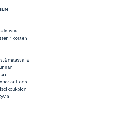
IEN
ta lausua
isten rikosten
ystä maassa ja
kunnan
ion
ioperiaatteen
misoikeuksien
tyviä