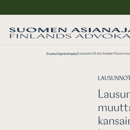
/
/
Lausunto HE:stä rikoslain 11 luvun muu
Etusivu
Ajankohtaista
LAUSUNNO
Lausun
muutta
kansai