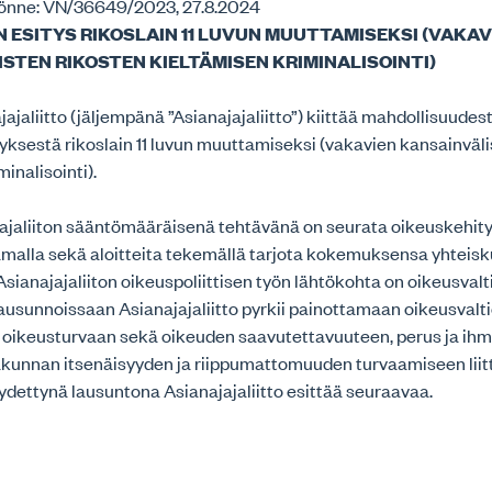
önne: VN/36649/2023, 27.8.2024
 ESITYS RIKOSLAIN 11 LUVUN MUUTTAMISEKSI (VAKAV
STEN RIKOSTEN KIELTÄMISEN KRIMINALISOINTI)
jaliitto (jäljempänä ”Asianajajaliitto”) kiittää mahdollisuudes
tyksestä rikoslain 11 luvun muuttamiseksi (vakavien kansainväl
minalisointi).
ajaliiton sääntömääräisenä tehtävänä on seurata oikeuskehit
amalla sekä aloitteita tekemällä tarjota kokemuksensa yhteis
Asianajajaliiton oikeuspoliittisen työn lähtökohta on oikeusvalt
ausunnoissaan Asianajajaliitto pyrkii painottamaan oikeusvalt
 oikeusturvaan sekä oikeuden saavutettavuuteen, perus ja ih
akunnan itsenäisyyden ja riippumattomuuden turvaamiseen liit
dettynä lausuntona Asianajajaliitto esittää seuraavaa.