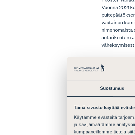
Vuonna 2021 ko
puitepäätöksen
vastainen komis
nimenomaista s
sotarikosten ra
väheksymisestä
Asiasta laaditu
säännöksen kan
niihin tehdyt 
sananvapauden 
Suostumus
oikeustapausvi
Tämä sivusto käyttää eväste
Nykyisest
Käytämme evästeitä tarjoama
Kiihottaminen 
ja kävijämäärämme analysoim
rangaistavia ov
kumppaneillemme tietoja siitä