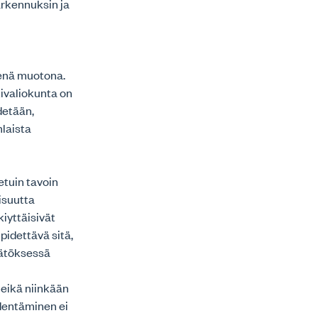
arkennuksin ja
senä muotona.
kivaliokunta on
idetään,
nlaista
etuin tavoin
isuutta
iyttäisivät
pidettävä sitä,
äätöksessä
eikä niinkään
ydentäminen ei