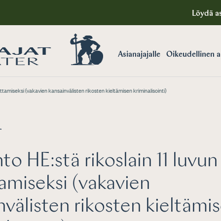
Löydä as
Asianajajalle
Oikeudellinen 
ttamiseksi (vakavien kansainvälisten rikosten kieltämisen kriminalisointi)
T
to HE:stä rikoslain 11 luvun
miseksi (vakavien
nvälisten rikosten kieltämi