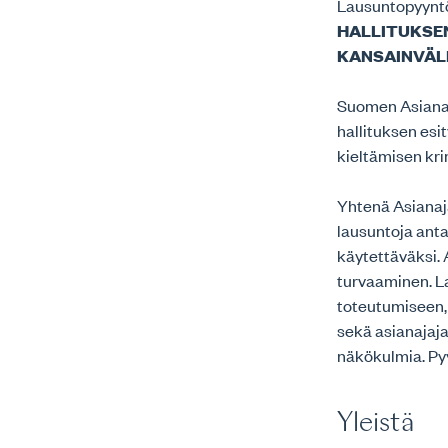
Lausuntopyynt
HALLITUKSEN
KANSAINVÄLI
Suomen Asianaja
hallituksen esi
kieltämisen kri
Yhtenä Asianaj
lausuntoja ant
käytettäväksi. 
turvaaminen. L
toteutumiseen,
sekä asianajaj
näkökulmia. Pyy
Yleistä