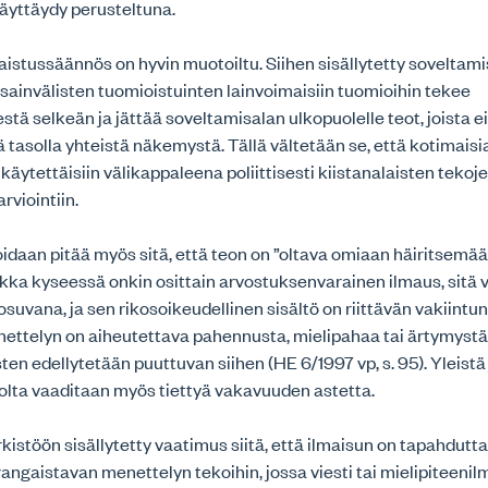
näyttäydy perusteltuna.
istussäännös on hyvin muotoiltu. Siihen sisällytetty soveltami
ainvälisten tuomioistuinten lainvoimaisiin tuomioihin tekee
tä selkeän ja jättää soveltamisalan ulkopuolelle teot, joista ei
ä tasolla yhteistä näkemystä. Tällä vältetään se, että kotimaisi
käytettäisiin välikappaleena poliittisesti kiistanalaisten tekoj
rviointiin.
idaan pitää myös sitä, että teon on ”oltava omiaan häiritsemää
aikka kyseessä onkin osittain arvostuksenvarainen ilmaus, sitä 
osuvana, ja sen rikosoikeudellinen sisältö on riittävän vakiintu
ettelyn on aiheutettava pahennusta, mielipahaa tai ärtymystä 
ten edellytetään puuttuvan siihen (HE 6/1997 vp, s. 95). Yleistä
eolta vaaditaan myös tiettyä vakavuuden astetta.
istöön sisällytetty vaatimus siitä, että ilmaisun on tapahduttav
rangaistavan menettelyn tekoihin, jossa viesti tai mielipiteeni