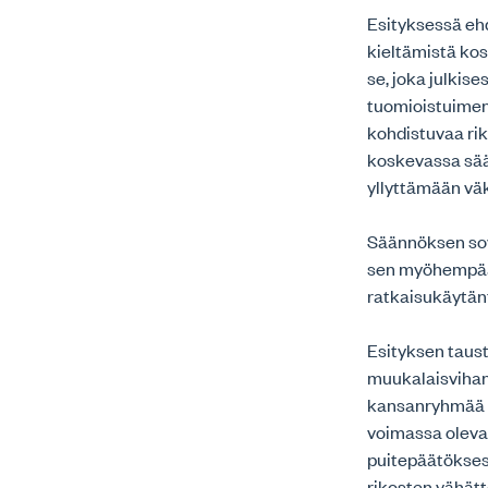
Esityksessä ehd
kieltämistä kos
se, joka julkise
tuomioistuimen
kohdistuvaa ri
koskevassa sään
yllyttämään väk
Säännöksen sov
sen myöhempään
ratkaisukäytän
Esityksen taus
muukalaisvihan 
kansanryhmää va
voimassa oleva
puitepäätökses
rikosten vähätt