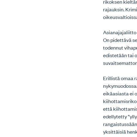
rikoksen kieltä
rajauksin. Krim
oikeusvaltioiss
Asianajajaliitt
On pidettävä se
todennut vihapuh
edistetään tai 
suvaitsemattom
Erillistä omaa 
nykymuodossaan
eikäasiasta ei 
kiihottamisriko
että kiihottami
edellytetty ”yl
rangaistussään
yksittäisiä hen