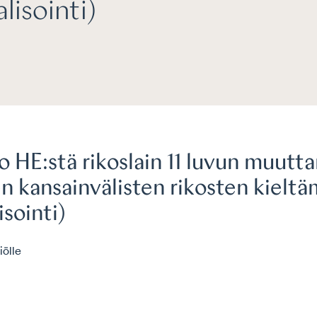
lisointi)
 HE:stä rikoslain 11 luvun muutt
n kansainvälisten rikosten kielt
isointi)
iölle
3