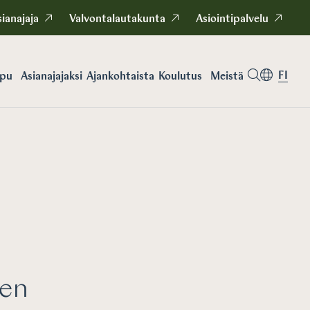
ianajaja
Valvontalautakunta
Asiointipalvelu
FI
apu
Asianajajaksi
Koulutus
Meistä
Ajankohtaista
sen