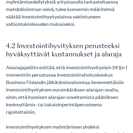
myöntämisedellytyksiä yritystasolla tarkasteltaessa
mahdollisimman selvä, tulee konsernin määritelmä
säätää Investointihyvityslaissa vakiintuneen
valtiontukioikeuden mukaiseksi.
4.2 Investointihyvityksen perusteeksi
hyväksyttävät kustannukset ja alaraja
Asianajajaliitto esittää, että investointihyvityslain 24 §:n 1
momenttiin perustuvaa Investointirahoituskeskus
Business Finlandin jälkikäteisvalvontaa lievennettäisiin
investointihyvityksen euromääräisen alarajan osalta,
siten, että kyseisen alarajan soveltamista päätöksen
keskeyttämis- tai takaisinperintäperusteena
rajoitettaisiin.
Investointihyvityksen myöntämisen yhdeksi