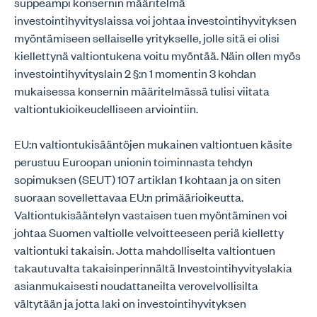
suppeampi konsernin määritelmä
investointihyvityslaissa voi johtaa investointihyvityksen
myöntämiseen sellaiselle yritykselle, jolle sitä ei olisi
kiellettynä valtiontukena voitu myöntää. Näin ollen myös
investointihyvityslain 2 §:n 1 momentin 3 kohdan
mukaisessa konsernin määritelmässä tulisi viitata
valtiontukioikeudelliseen arviointiin.
EU:n valtiontukisääntöjen mukainen valtiontuen käsite
perustuu Euroopan unionin toiminnasta tehdyn
sopimuksen (SEUT) 107 artiklan 1 kohtaan ja on siten
suoraan sovellettavaa EU:n primäärioikeutta.
Valtiontukisääntelyn vastaisen tuen myöntäminen voi
johtaa Suomen valtiolle velvoitteeseen periä kielletty
valtiontuki takaisin. Jotta mahdolliselta valtiontuen
takautuvalta takaisinperinnältä Investointihyvityslakia
asianmukaisesti noudattaneilta verovelvollisilta
vältytään ja jotta laki on investointihyvityksen