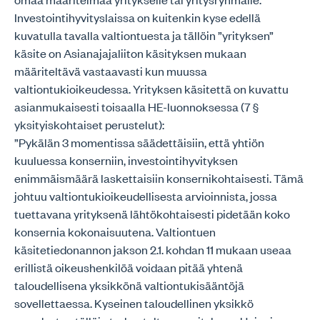
Investointihyvityslaissa on kuitenkin kyse edellä
kuvatulla tavalla valtiontuesta ja tällöin ”yrityksen”
käsite on Asianajajaliiton käsityksen mukaan
määriteltävä vastaavasti kun muussa
valtiontukioikeudessa. Yrityksen käsitettä on kuvattu
asianmukaisesti toisaalla HE-luonnoksessa (7 §
yksityiskohtaiset perustelut):
”Pykälän 3 momentissa säädettäisiin, että yhtiön
kuuluessa konserniin, investointihyvityksen
enimmäismäärä laskettaisiin konsernikohtaisesti. Tämä
johtuu valtiontukioikeudellisesta arvioinnista, jossa
tuettavana yrityksenä lähtökohtaisesti pidetään koko
konsernia kokonaisuutena. Valtiontuen
käsitetiedonannon jakson 2.1. kohdan 11 mukaan useaa
erillistä oikeushenkilöä voidaan pitää yhtenä
taloudellisena yksikkönä valtiontukisääntöjä
sovellettaessa. Kyseinen taloudellinen yksikkö