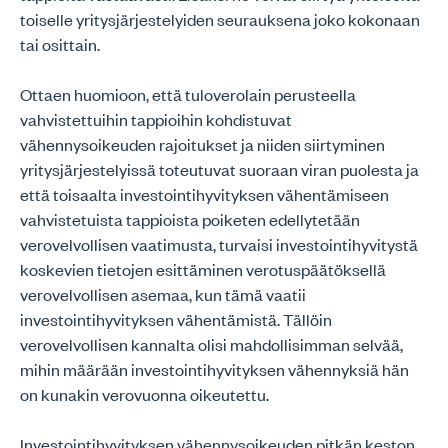
toiselle yritysjärjestelyiden seurauksena joko kokonaan
tai osittain.
Ottaen huomioon, että tuloverolain perusteella
vahvistettuihin tappioihin kohdistuvat
vähennysoikeuden rajoitukset ja niiden siirtyminen
yritysjärjestelyissä toteutuvat suoraan viran puolesta ja
että toisaalta investointihyvityksen vähentämiseen
vahvistetuista tappioista poiketen edellytetään
verovelvollisen vaatimusta, turvaisi investointihyvitystä
koskevien tietojen esittäminen verotuspäätöksellä
verovelvollisen asemaa, kun tämä vaatii
investointihyvityksen vähentämistä. Tällöin
verovelvollisen kannalta olisi mahdollisimman selvää,
mihin määrään investointihyvityksen vähennyksiä hän
on kunakin verovuonna oikeutettu.
Investointihyvityksen vähennysoikeuden pitkän keston