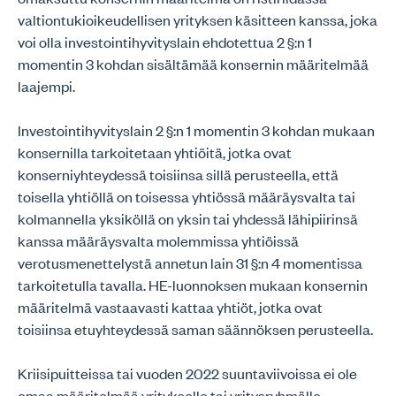
valtiontukioikeudellisen yrityksen käsitteen kanssa, joka
voi olla investointihyvityslain ehdotettua 2 §:n 1
momentin 3 kohdan sisältämää konsernin määritelmää
laajempi.
Investointihyvityslain 2 §:n 1 momentin 3 kohdan mukaan
konsernilla tarkoitetaan yhtiöitä, jotka ovat
konserniyhteydessä toisiinsa sillä perusteella, että
toisella yhtiöllä on toisessa yhtiössä määräysvalta tai
kolmannella yksiköllä on yksin tai yhdessä lähipiirinsä
kanssa määräysvalta molemmissa yhtiöissä
verotusmenettelystä annetun lain 31 §:n 4 momentissa
tarkoitetulla tavalla. HE-luonnoksen mukaan konsernin
määritelmä vastaavasti kattaa yhtiöt, jotka ovat
toisiinsa etuyhteydessä saman säännöksen perusteella.
Kriisipuitteissa tai vuoden 2022 suuntaviivoissa ei ole
omaa määritelmää yritykselle tai yritysryhmälle.