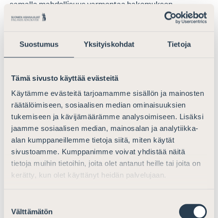
samalla mahdollisuus varmentaa hakemuksen
perusteena olevan kustannusarvion asianmukaisuus.
Niissä tapauksissa, joissa kyse ei myöskään
tosiasiallisesti ole alarajavaatimuksen kiertämisestä,
Suostumus
Yksityiskohdat
Tietoja
voitaisiin Asianajajaliiton näkemyksen mukaan
hakemusvaiheen etukäteistä ratkaisua alarajan
täyttymisestä pitää riittävänä investointihyvityksen
Tämä sivusto käyttää evästeitä
myöntämiseksi.
Käytämme evästeitä tarjoamamme sisällön ja mainosten
räätälöimiseen, sosiaalisen median ominaisuuksien
Alarajavaatimuksen tiukka jälkikäteisvalvonta saattaisi
tukemiseen ja kävijämäärämme analysoimiseen. Lisäksi
lisäksi johtaa verovelvollisille vääriin kannustimiin
jaamme sosiaalisen median, mainosalan ja analytiikka-
investointihankkeiden kokonaiskustannusten hallinnan
alan kumppaneillemme tietoja siitä, miten käytät
ja optimoinnin näkökulmasta. Hankkeiden
sivustoamme. Kumppanimme voivat yhdistää näitä
mahdollisimman tehokkaan ja ennakoitavan
tietoja muihin tietoihin, joita olet antanut heille tai joita on
toteutuksen kannalta palkkojen kategorista rajausta
kerätty, kun olet käyttänyt heidän palvelujaan.
hyväksyttävien investointikustannusten perusteeksi
tulisi Asianajajaliiton näkemyksen mukaan myös vielä
Suostumuksen
harkita. Tämä tarjoaisi verovelvollisille mahdollisuuden
Välttämätön
valinta