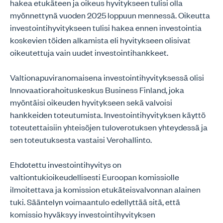
hakea etukäteen ja oikeus hyvitykseen tulisi olla
myönnettynä vuoden 2025 loppuun mennessä. Oikeutta
investointihyvitykseen tulisi hakea ennen investointia
koskevien töiden alkamista eli hyvitykseen olisivat
oikeutettuja vain uudet investointihankkeet.
Valtionapuviranomaisena investointihyvityksessä olisi
Innovaatiorahoituskeskus Business Finland, joka
myöntäisi oikeuden hyvitykseen sekä valvoisi
hankkeiden toteutumista. Investointihyvityksen käyttö
toteutettaisiin yhteisöjen tuloverotuksen yhteydessä ja
sen toteutuksesta vastaisi Verohallinto.
Ehdotettu investointihyvitys on
valtiontukioikeudellisesti Euroopan komissiolle
ilmoitettava ja komission etukäteisvalvonnan alainen
tuki. Sääntelyn voimaantulo edellyttää sitä, että
komissio hyväksyy investointihyvityksen