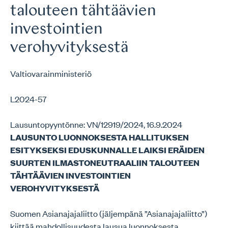
talouteen tähtäävien
investointien
verohyvityksestä
Valtiovarainministeriö
L2024-57
Lausuntopyyntönne: VN/12919/2024, 16.9.2024
LAUSUNTO LUONNOKSESTA HALLITUKSEN
ESITYKSEKSI EDUSKUNNALLE LAIKSI ERÄIDEN
SUURTEN ILMASTONEUTRAALIIN TALOUTEEN
TÄHTÄÄVIEN INVESTOINTIEN
VEROHYVITYKSESTÄ
Suomen Asianajajaliitto (jäljempänä ”Asianajajaliitto”)
kiittää mahdollisuudesta lausua luonnoksesta