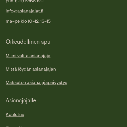
puh. (09) 6866 120
info@asianajajat.fi
ma–pe klo 10–12, 13–15
Oikeudellinen apu
Miksi valita asianajaja
Mistä löydän asianajajan
Maksuton asianajajapäivystys
Asianajajalle
Koulutus