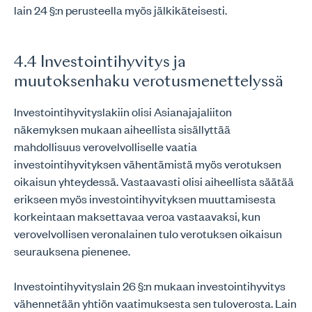
lain 24 §:n perusteella myös jälkikäteisesti.
4.4 Investointihyvitys ja
muutoksenhaku verotusmenettelyssä
Investointihyvityslakiin olisi Asianajajaliiton
näkemyksen mukaan aiheellista sisällyttää
mahdollisuus verovelvolliselle vaatia
investointihyvityksen vähentämistä myös verotuksen
oikaisun yhteydessä. Vastaavasti olisi aiheellista säätää
erikseen myös investointihyvityksen muuttamisesta
korkeintaan maksettavaa veroa vastaavaksi, kun
verovelvollisen veronalainen tulo verotuksen oikaisun
seurauksena pienenee.
Investointihyvityslain 26 §:n mukaan investointihyvitys
vähennetään yhtiön vaatimuksesta sen tuloverosta. Lain