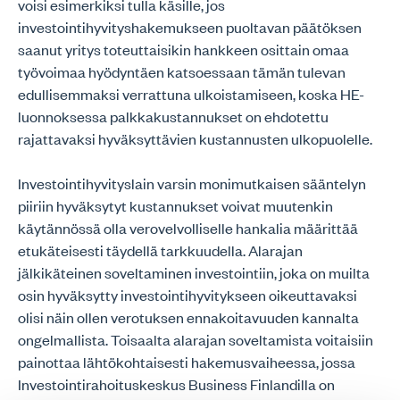
voisi esimerkiksi tulla käsille, jos
investointihyvityshakemukseen puoltavan päätöksen
saanut yritys toteuttaisikin hankkeen osittain omaa
työvoimaa hyödyntäen katsoessaan tämän tulevan
edullisemmaksi verrattuna ulkoistamiseen, koska HE-
luonnoksessa palkkakustannukset on ehdotettu
rajattavaksi hyväksyttävien kustannusten ulkopuolelle.
Investointihyvityslain varsin monimutkaisen sääntelyn
piiriin hyväksytyt kustannukset voivat muutenkin
käytännössä olla verovelvolliselle hankalia määrittää
etukäteisesti täydellä tarkkuudella. Alarajan
jälkikäteinen soveltaminen investointiin, joka on muilta
osin hyväksytty investointihyvitykseen oikeuttavaksi
olisi näin ollen verotuksen ennakoitavuuden kannalta
ongelmallista. Toisaalta alarajan soveltamista voitaisiin
painottaa lähtökohtaisesti hakemusvaiheessa, jossa
Investointirahoituskeskus Business Finlandilla on