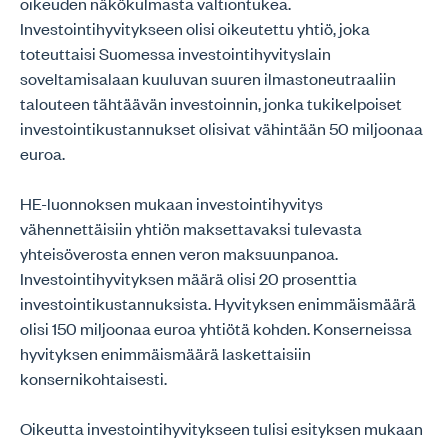
oikeuden näkökulmasta valtiontukea.
Investointihyvitykseen olisi oikeutettu yhtiö, joka
toteuttaisi Suomessa investointihyvityslain
soveltamisalaan kuuluvan suuren ilmastoneutraaliin
talouteen tähtäävän investoinnin, jonka tukikelpoiset
investointikustannukset olisivat vähintään 50 miljoonaa
euroa.
HE-luonnoksen mukaan investointihyvitys
vähennettäisiin yhtiön maksettavaksi tulevasta
yhteisöverosta ennen veron maksuunpanoa.
Investointihyvityksen määrä olisi 20 prosenttia
investointikustannuksista. Hyvityksen enimmäismäärä
olisi 150 miljoonaa euroa yhtiötä kohden. Konserneissa
hyvityksen enimmäismäärä laskettaisiin
konsernikohtaisesti.
Oikeutta investointihyvitykseen tulisi esityksen mukaan