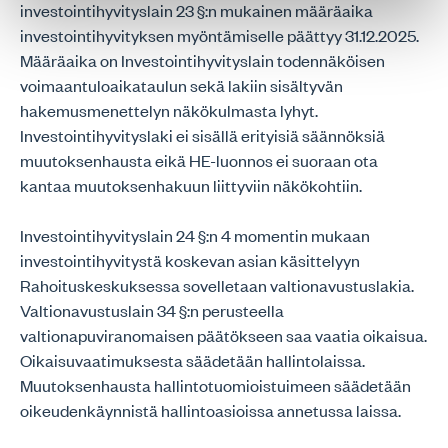
investointihyvityslain 23 §:n mukainen määräaika
investointihyvityksen myöntämiselle päättyy 31.12.2025.
Määräaika on Investointihyvityslain todennäköisen
voimaantuloaikataulun sekä lakiin sisältyvän
hakemusmenettelyn näkökulmasta lyhyt.
Investointihyvityslaki ei sisällä erityisiä säännöksiä
muutoksenhausta eikä HE-luonnos ei suoraan ota
kantaa muutoksenhakuun liittyviin näkökohtiin.
Investointihyvityslain 24 §:n 4 momentin mukaan
investointihyvitystä koskevan asian käsittelyyn
Rahoituskeskuksessa sovelletaan valtionavustuslakia.
Valtionavustuslain 34 §:n perusteella
valtionapuviranomaisen päätökseen saa vaatia oikaisua.
Oikaisuvaatimuksesta säädetään hallintolaissa.
Muutoksenhausta hallintotuomioistuimeen säädetään
oikeudenkäynnistä hallintoasioissa annetussa laissa.