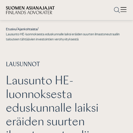
/
/
Etusivu
Ajankohtaista
Lausunto HE-luonnoksesta eduskunnalle laiksi eräiden suurten ilmastoneutraaliin
talouteen tähtäävien investointien verohyvityksestä
LAUSUNNOT
Lausunto HE-
luonnoksesta
eduskunnalle laiksi
eräiden suurten