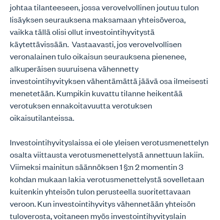
johtaa tilanteeseen, jossa verovelvollinen joutuu tulon
lisäyksen seurauksena maksamaan yhteisöveroa,
vaikka tällä olisi ollut investointihyvitystä
käytettävissään. Vastaavasti, jos verovelvollisen
veronalainen tulo oikaisun seurauksena pienenee,
alkuperäisen suuruisena vähennetty
investointihyvityksen vähentämättä jäävä osa ilmeisesti
menetetään. Kumpikin kuvattu tilanne heikentää
verotuksen ennakoitavuutta verotuksen
oikaisutilanteissa.
Investointihyvityslaissa ei ole yleisen verotusmenettelyn
osalta viittausta verotusmenettelystä annettuun lakiin.
Viimeksi mainitun säännöksen 1 §:n 2 momentin 3
kohdan mukaan lakia verotusmenettelystä sovelletaan
kuitenkin yhteisön tulon perusteella suoritettavaan
veroon. Kun investointihyvitys vähennetään yhteisön
tuloverosta, voitaneen myös investointihyvityslain