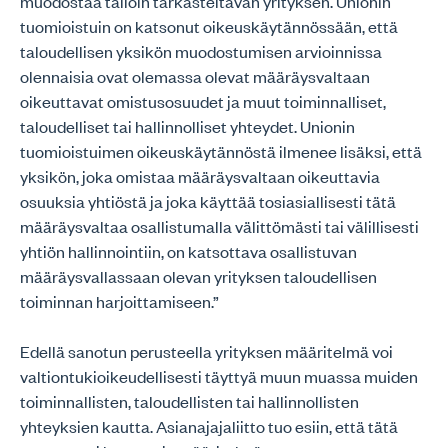
muodostaa tällöin tarkasteltavan yrityksen. Unionin
tuomioistuin on katsonut oikeuskäytännössään, että
taloudellisen yksikön muodostumisen arvioinnissa
olennaisia ovat olemassa olevat määräysvaltaan
oikeuttavat omistusosuudet ja muut toiminnalliset,
taloudelliset tai hallinnolliset yhteydet. Unionin
tuomioistuimen oikeuskäytännöstä ilmenee lisäksi, että
yksikön, joka omistaa määräysvaltaan oikeuttavia
osuuksia yhtiöstä ja joka käyttää tosiasiallisesti tätä
määräysvaltaa osallistumalla välittömästi tai välillisesti
yhtiön hallinnointiin, on katsottava osallistuvan
määräysvallassaan olevan yrityksen taloudellisen
toiminnan harjoittamiseen.”
Edellä sanotun perusteella yrityksen määritelmä voi
valtiontukioikeudellisesti täyttyä muun muassa muiden
toiminnallisten, taloudellisten tai hallinnollisten
yhteyksien kautta. Asianajajaliitto tuo esiin, että tätä