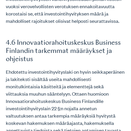
vuoksi verovelvollisten verotuksen ennakoitavuutta
korostaisi se, että investointihyvityksen määrä ja
mahdolliset rajoitukset olisivat helposti seurattavissa.
4.6 Innovaatiorahoituskeskus Business
Finlandin tarkemmat määräykset ja
ohjeistus
Ehdotettu investointihyvityslaki on hyvin seikkaperäinen
ja lakiteksti sisältää useita mahdollisesti
monitulkintaisia käsitteitä ja elementtejä sekä
viittauksia muuhun sääntelyyn. Ottaen huomioon
Innovaatiorahoituskeskus Business Finlandille
investointihyvityslain 22 §:n nojalla annetun
valtuutuksen antaa tarkempia määräyksiä hyvitystä
koskevan hakemuksen määräajasta, hakemuksella
annettavista tiedoista sekä tietojen antamisen tavasta,