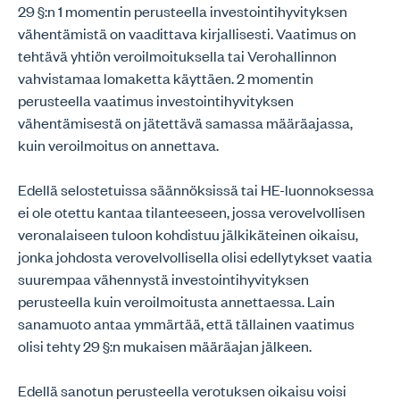
29 §:n 1 momentin perusteella investointihyvityksen
vähentämistä on vaadittava kirjallisesti. Vaatimus on
tehtävä yhtiön veroilmoituksella tai Verohallinnon
vahvistamaa lomaketta käyttäen. 2 momentin
perusteella vaatimus investointihyvityksen
vähentämisestä on jätettävä samassa määräajassa,
kuin veroilmoitus on annettava.
Edellä selostetuissa säännöksissä tai HE-luonnoksessa
ei ole otettu kantaa tilanteeseen, jossa verovelvollisen
veronalaiseen tuloon kohdistuu jälkikäteinen oikaisu,
jonka johdosta verovelvollisella olisi edellytykset vaatia
suurempaa vähennystä investointihyvityksen
perusteella kuin veroilmoitusta annettaessa. Lain
sanamuoto antaa ymmärtää, että tällainen vaatimus
olisi tehty 29 §:n mukaisen määräajan jälkeen.
Edellä sanotun perusteella verotuksen oikaisu voisi