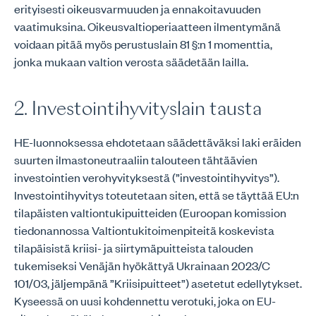
erityisesti oikeusvarmuuden ja ennakoitavuuden
vaatimuksina. Oikeusvaltioperiaatteen ilmentymänä
voidaan pitää myös perustuslain 81 §:n 1 momenttia,
jonka mukaan valtion verosta säädetään lailla.
2. Investointihyvityslain tausta
HE-luonnoksessa ehdotetaan säädettäväksi laki eräiden
suurten ilmastoneutraaliin talouteen tähtäävien
investointien verohyvityksestä (”investointihyvitys”).
Investointihyvitys toteutetaan siten, että se täyttää EU:n
tilapäisten valtiontukipuitteiden (Euroopan komission
tiedonannossa Valtiontukitoimenpiteitä koskevista
tilapäisistä kriisi- ja siirtymäpuitteista talouden
tukemiseksi Venäjän hyökättyä Ukrainaan 2023/C
101/03, jäljempänä ”Kriisipuitteet”) asetetut edellytykset.
Kyseessä on uusi kohdennettu verotuki, joka on EU-