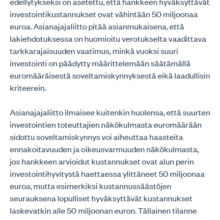
edellytykseksi on asetettu, että hankkeen hyväksyttävät
investointikustannukset ovat vähintään 50 miljoonaa
euroa. Asianajajaliitto pitää asianmukaisena, että
lakiehdotuksessa on huomioitu verotukselta vaadittava
tarkkarajaisuuden vaatimus, minkä vuoksi suuri
investointi on päädytty määrittelemään säätämällä
euromääräisestä soveltamiskynnyksestä eikä laadullisin
kriteerein.
Asianajajaliitto ilmaisee kuitenkin huolensa, että suurten
investointien toteuttajien näkökulmasta euromäärään
sidottu soveltamiskynnys voi aiheuttaa haasteita
ennakoitavuuden ja oikeusvarmuuden näkökulmasta,
jos hankkeen arvioidut kustannukset ovat alun perin
investointihyvitystä haettaessa ylittäneet 50 miljoonaa
euroa, mutta esimerkiksi kustannussäästöjen
seurauksena lopulliset hyväksyttävät kustannukset
laskevatkin alle 50 miljoonan euron. Tällainen tilanne