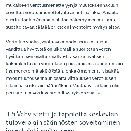
mukaiseen verotusmenettelyyn ja muutoksenhakuun
soveltaa verotusmenettelystä annettua lakia. Asiasta
olisi kuitenkin Asianajajaliiton näkemyksen mukaan
suositeltavaa säätää erikseen investointihyvityslaissa.
Vertailun vuoksi, vastaava mahdollisuus oikaista
vaadittua hyvitystä on ulkomailla suoritetun veron
hyvittämisen osalta sisällytetty kansainvälisen
kaksinkertaisen verotuksen poistamisesta annetun lain
(ns. menetelmälaki) 8 §:ään, jonka 3 momentti sisältää
myös muutoksenhaun osalta viittauksen verotuksen
oikaisua koskeviin säännöksiin. Vastaava ratkaisu olisi
perusteltu myös investointihyvityksen osalta.
4.5 Vahvistettuja tappioita koskevien
tuloverolain säännösten soveltaminen