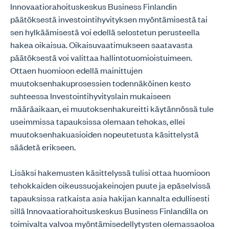
Innovaatiorahoituskeskus Business Finlandin
päätöksestä investointihyvityksen myöntämisestä tai
sen hylkäämisestä voi edellä selostetun perusteella
hakea oikaisua. Oikaisuvaatimukseen saatavasta
päätöksestä voi valittaa hallintotuomioistuimeen.
Ottaen huomioon edellä mainittujen
muutoksenhakuprosessien todennäköinen kesto
suhteessa Investointihyvityslain mukaiseen
määräaikaan, ei muutoksenhakureitti käytännössä tule
useimmissa tapauksissa olemaan tehokas, ellei
muutoksenhakuasioiden nopeutetusta käsittelystä
säädetä erikseen.
Lisäksi hakemusten käsittelyssä tulisi ottaa huomioon
tehokkaiden oikeussuojakeinojen puute ja epäselvissä
tapauksissa ratkaista asia hakijan kannalta edullisesti
sillä Innovaatiorahoituskeskus Business Finlandilla on
toimivalta valvoa myöntämisedellytysten olemassaoloa