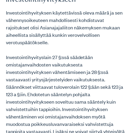
investointihyvitykseen
Investointihyvityksen käytettävissä oleva määrä ja sen
vähennysoikeuteen mahdollisesti kohdistuvat
rajoitukset olisi Asianajajaliiton näkemyksen mukaan
aiheellista sisällyttää kunkin verovelvollisen
verotuspäätökselle.
Investointihyvityslain 27 §:ssä säädetään
omistajanvaihdosten vaikutuksesta
investointihyvityksen vähentämiseen ja 28 §:ssä
vastaavasti yritysjärjestelyiden vaikutuksesta.
Säännökset viittaavat tuloverolain 122 §:ään sekä 123 ja
123 a §:iin. Ehdotetun sääntelyn pohjalta
investointihyvitykseen soveltuu sama sääntely kuin
vahvistettuihin tappioihin. Investointihyvityksen
vähentäminen voi omistajanvaihdoksen myötä
muodostua poikkeusluvanvaraiseksi vahvistettuja
tappioita vastaavasti. Lisäksi ne voivat siirtyä yhteisöltä