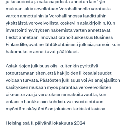
julkisuudesta ja salassapidosta annetun lain 1 §:n
mukaan lakia sovelletaan Verohallinnolle verotusta
varten annettuihin ja Verohallinnossa laadittuihin
yksittäistä verovelvollista koskeviin asiakirjoihin. Kun
investointihyvityksen hakemista varten annettavat
tiedot annetaan Innovaatiorahoituskeskus Business
Finlandille, ovat ne lähtökohtaisesti julkisia, samoin kuin
hakemuksiin annettavat päätökset.
Asiakirjojen julkisuus olisi kuitenkin pyrittävä
toteuttamaan siten, että hakijoiden liikesalaisuudet
voidaan turvata. Päätösten julkisuus voi Asianajajaliiton
käsityksen mukaan myös parantaa verovelvollisten
oikeusturvaa ja verotuksen ennakoitavuutta, kun
erilaisiin hankkeisiin kohdistuva investointituen
myöntämiskäytäntö on jokaisen tarkistettavissa.
Helsingissä 11. päivänä lokakuuta 2024