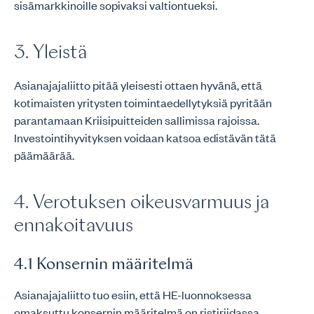
sisämarkkinoille sopivaksi valtiontueksi.
3. Yleistä
Asianajajaliitto pitää yleisesti ottaen hyvänä, että
kotimaisten yritysten toimintaedellytyksiä pyritään
parantamaan Kriisipuitteiden sallimissa rajoissa.
Investointihyvityksen voidaan katsoa edistävän tätä
päämäärää.
4. Verotuksen oikeusvarmuus ja
ennakoitavuus
4.1 Konsernin määritelmä
Asianajajaliitto tuo esiin, että HE-luonnoksessa
omaksuttu konsernin määritelmä on ristiriidassa