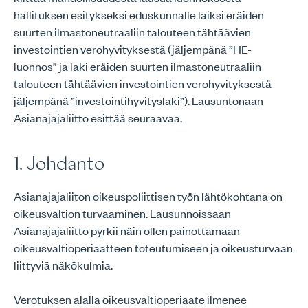
hallituksen esitykseksi eduskunnalle laiksi eräiden
suurten ilmastoneutraaliin talouteen tähtäävien
investointien verohyvityksestä (jäljempänä ”HE-
luonnos” ja laki eräiden suurten ilmastoneutraaliin
talouteen tähtäävien investointien verohyvityksestä
jäljempänä ”investointihyvityslaki”). Lausuntonaan
Asianajajaliitto esittää seuraavaa.
1. Johdanto
Asianajajaliiton oikeuspoliittisen työn lähtökohtana on
oikeusvaltion turvaaminen. Lausunnoissaan
Asianajajaliitto pyrkii näin ollen painottamaan
oikeusvaltioperiaatteen toteutumiseen ja oikeusturvaan
liittyviä näkökulmia.
Verotuksen alalla oikeusvaltioperiaate ilmenee