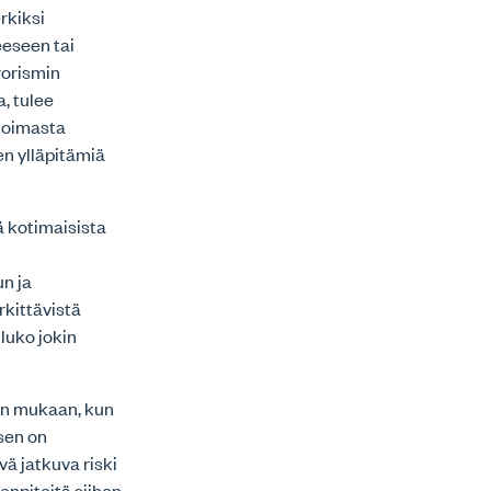
rkiksi
eeseen tai
rorismin
, tulee
ioimasta
en ylläpitämiä
ä kotimaisista
n ja
rkittävistä
luko jokin
in mukaan, kun
sen on
ä jatkuva riski
enpiteitä siihen