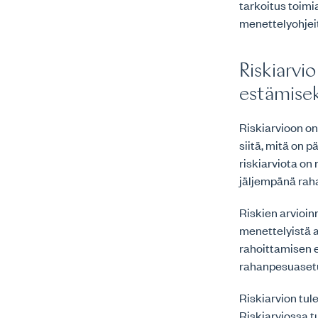
tarkoitus toimi
menettelyohjei
Riskiarvi
estämisek
Riskiarvioon on
siitä, mitä on p
riskiarviota on
jäljempänä raha
Riskien arvioin
menettelyistä a
rahoittamisen 
rahanpesuasetus
Riskiarvion tul
Riskiarviossa tu