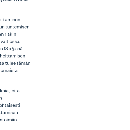
oittamisen
etun tuntemisen
n riskin
 valtiossa.
n 13 a §:ssä
ahoittamisen
ossa tulee tämän
anomaista
sia, joita
in
ohtaisesti
ittamisen
istoimiin