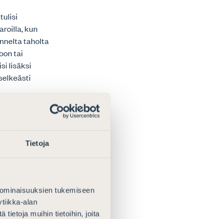
tulisi
roilla, kun
nnelta taholta
oon tai
si lisäksi
selkeästi
in rahoittamisen
en
Tietoja
ivalvonnan
maa riskiarvion
 ominaisuuksien tukemiseen
tiikka-alan
ällyttää
ietoja muihin tietoihin, joita