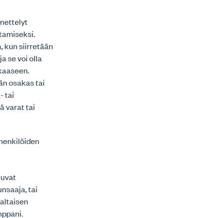
enettelyt
tamiseksi.
, kun siirretään
a se voi olla
kkaaseen.
än osakas tai
- tai
 varat tai
 henkilöiden
tuvat
nsaaja, tai
valtaisen
mppani.