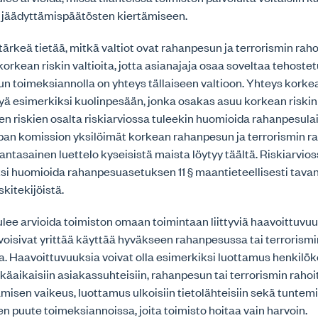
i jäädyttämispäätösten kiertämiseen.
tärkeä tietää, mitkä valtiot ovat rahanpesun ja terrorismin rah
rkean riskin valtioita, jotta asianajaja osaa soveltaa tehost
un toimeksiannolla on yhteys tällaiseen valtioon. Yhteys korkea
ittyä esimerkiksi kuolinpesään, jonka osakas asuu korkean riskin
en riskien osalta riskiarviossa tuleekin huomioida rahanpesulai
pan komission yksilöimät korkean rahanpesun ja terrorismin r
Ajantasainen luettelo kyseisistä maista löytyy täältä. Riskiarvi
äksi huomioida rahanpesuasetuksen 11 § maantieteellisesti tav
kitekijöistä.
ulee arvioida toimiston omaan toimintaan liittyviä haavoittuvuuk
t voisivat yrittää käyttää hyväkseen rahanpesussa tai terrorism
. Haavoittuvuuksia voivat olla esimerkiksi luottamus henkilök
tkäaikaisiin asiakassuhteisiin, rahanpesun tai terrorismin raho
amisen vaikeus, luottamus ulkoisiin tietolähteisiin sekä tuntem
nien puute toimeksiannoissa, joita toimisto hoitaa vain harvoin.