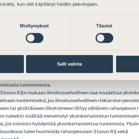
oimiston toimintaohjeisiin
n kerätty, kun olet käyttänyt heidän palvelujaan.
misen menettelyistä tulee käydä selkeästi ilmi, mitä tietoja a
toimistolla ei ole käytössä lomaketta tai tietojärjestelmää tieto
Mieltymykset
Tilastot
 luvun 10 §:ssä säädetään, milloin ilmoitusvelvollisen on sovel
nettelyä asiakkaan tuntemiseksi. Toimintaohjeiden tuleekin si
ostetun tuntemisvelvollisuuden noudattamiseksi. Asiakkaiden
Salli valinta
 tehostettua menettelyä rahanpesulain 10, 11, 13 ja 13 a §:ssä s
isäksi on huomioitava rahanpesuasetuksen 2 §:n tarkemmat sää
stetusta tuntemisesta.
 luvun 8 §:n mukaan ilmoitusvelvollinen saa noudattaa yksink
kkaan tuntemiseksi, jos ilmoitusvelvollinen riskiarvion perustee
en tai yksittäiseen liiketoimeen liittyy vähäinen rahanpesun ri
n tuleekin sisältää menettelyt yksinkertaistetun tuntemisvel
, jos toimisto hyödyntää yksinkertaistettua tuntemista. Yksi
lisuudessa tulee huomioida rahanpesulain 3 luvun 8 § sekä
ksen 1 §.