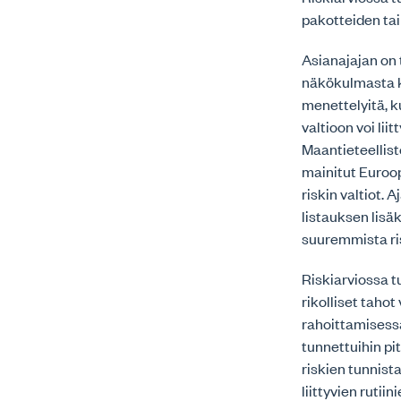
pakotteiden ta
Asianajajan on 
näkökulmasta ko
menettelyitä, k
valtioon voi li
Maantieteellist
mainitut Euroo
riskin valtiot. 
listauksen lis
suuremmista ris
Riskiarviossa t
rikolliset taho
rahoittamisessa
tunnettuihin pi
riskien tunnist
liittyvien rutii