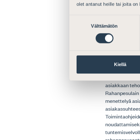
asianajot
olet antanut heille tai joita o
Asiakkaan tunte
Suostumuksen
kerätä, mikäli 
Välttämätön
valinta
keräämiseen.
Rahanpesulain 3
tehostettua me
menettelyt teh
Kiellä
on noudatettava
tilanteissa. L
asiakkaan teho
Rahanpesulain 3
menettelyä asia
asiakassuhteese
Toimintaohjeide
noudattamiseksi
tuntemisvelvol
rahanpesuasetu