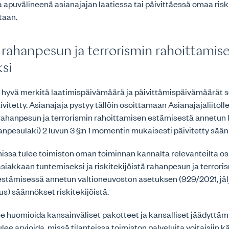
a apuvälineenä asianajajan laatiessa tai päivittäessä omaa risk
taan.
o rahanpesun ja terrorismin rahoittamis
si
 hyvä merkitä laatimispäivämäärä ja päivittämispäivämäärät se
äivitetty. Asianajaja pystyy tällöin osoittamaan Asianajajaliitolle
 rahanpesun ja terrorismin rahoittamisen estämisestä annetun 
npesulaki) 2 luvun 3 §:n 1 momentin mukaisesti päivitetty säänn
nissa tulee toimiston oman toiminnan kannalta relevanteilta o
siakkaan tuntemiseksi ja riskitekijöistä rahanpesun ja terrori
estämisessä annetun valtioneuvoston asetuksen (929/2021, j
) säännökset riskitekijöistä.
ee huomioida kansainväliset pakotteet ja kansalliset jäädyttä
lee arvioida, missä tilanteissa toimiston palveluita voitaisiin 