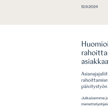
12.9.2024
Huomioi
rahoitta
asiakka
Asianajajali
rahoittamise
päivitystyön
Julkaisemme jo 
menettelyohjeid