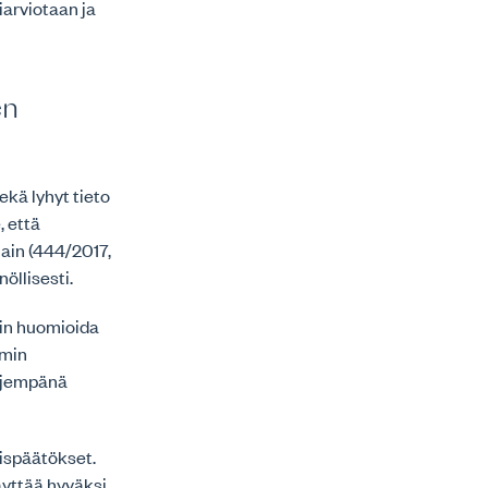
iarviotaan ja
en
kä lyhyt tieto
, että
lain (444/2017,
öllisesti.
sin huomioida
smin
äljempänä
mispäätökset.
käyttää hyväksi