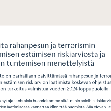
ta rahanpesun ja terrorismin
misen estämisen riskiarviosta ja
an tuntemisen menettelyistä
itto on parhaillaan päivittämässä rahanpesun ja terro
n estämisen riskiarvion laatimista koskevaa ohjeistu
 on tarkoitus valmistua vuoden 2024 loppupuolella.
nyt ajankohtaisia huomioitamme siitä, mihin asioihin riskiarvi
en laatimisessa kannattaa kiinnittää huomiota. Alla olevan lis