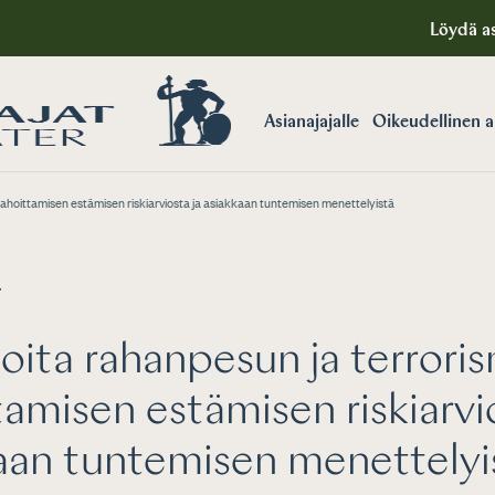
Löydä as
Asianajajalle
Oikeudellinen 
rahoittamisen estämisen riskiarviosta ja asiakkaan tuntemisen menettelyistä
T
ita rahanpesun ja terrori
tamisen estämisen riskiarvi
aan tuntemisen menettelyi