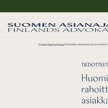
/
/
Huomioita rahanpesun ja terrorismin 
Etusivu
Ajankohtaista
TIEDOTTEE
Huomio
rahoit
asiakk