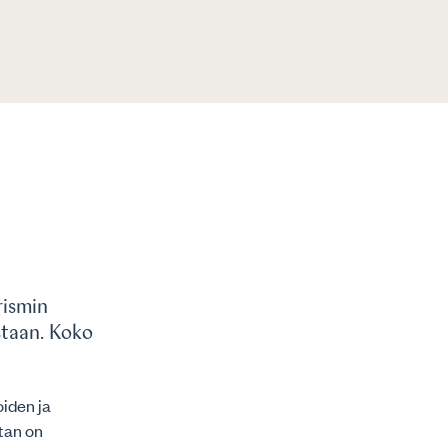
rismin
staan. Koko
oiden ja
tan on