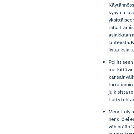
Käytännössä
kysymällä a
yksittäisee
rahoittamis
asiakkaan a
lähteestä. 
listauksia t
Poliittiseen
merkittävist
kansainväli
terrorismin
julkisista t
tietty tehtä
Menettelyis
henkilö ei e
vähintään 1
ja sovellett