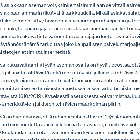
 asiakkaan aseman voi yksinkertaisimmillaan selvittää esime
siakkaan ammatin riittävällä tarkkuudella. Mikäli asiakassuht
n liiketoimeen liittyy tavanomaista suurempi rahanpesun ja ter
en riski, tai asianajaja epäilee asiakkaan asemastaan kertomaa
semaa koskeva tieto varmentaa asianajajan luotettavaksi arv
Käytännössä tämä tarkoittaa joko kaupallisten palveluntarjoaji
ai tietojen etsimistä internetistä.
 vaikutusvaltaan liittyvän aseman osalta on hyvä tiedostaa, ett
ä julkisista tehtävistä sekä merkittävistä julkisista tehtävistä
sessä yhteisössä on annettu valtioneuvoston asetus rahanpesu
 rahoittamisen estämisestä annetussa laissa tarkoitetuista me
ehtävistä (610/2019). Kyseisestä asetuksesta voi varmistaa, kuu
vä merkittävien julkisten tehtävien määritelmän piiriin.
sä on huomioitava, että rahanpesulain 3 luvun 13 §:n 4 moment
nää toimi merkittävässä julkisessa tehtävässä, ilmoitusvelvolli
2 kuukauden ajan otettava huomioon kyseiseen henkilöön liittyv
ava asianmukaisia riskiperusteiseen arviointiin perustuvia toim