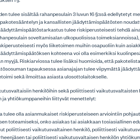
en tulee sisältää rahanpesulain 3 luvun 16 §:ssä edellytetyt m
 pakotesääntelyn ja kansallisten jäädyttämispäätösten noudat
 jäädyttämispäätöstarkastus tulee riskiperusteisesti tehdä aina
hanpesulain soveltamisalan ulkopuolisissa toimeksiannoissa), j
iskiperusteisesti myös liiketoimen muihin osapuoliin kuin asia
 jäädyttämispäätöksen kohteena voi olla esimerkiksi kuolinpes
n myyjä. Riskiarviossa tulee lisäksi huomioida, että pakotelista
tösosuman tapauksessa asianajajan tulee viipymättä jäädyttää
etoimi sekä ilmoittaa asiasta ulosottolaitokselle.
ikutusvaltaisiin henkilöihin sekä poliittisesti vaikutusvaltaisten
 ja yhtiökumppaneihin liittyvät menettelyt:
a tulee olla asianmukaiset riskiperusteiseen arviointiin pohjau
sen toteamiseksi, onko asiakas tai asiakkaan tosiasiallinen edu
ut poliittisesti vaikutusvaltainen henkilö, poliittisesti vaikutus
rheenjäsen tai poliittisesti vaikutusvaltaisen henkilön yhtiöku