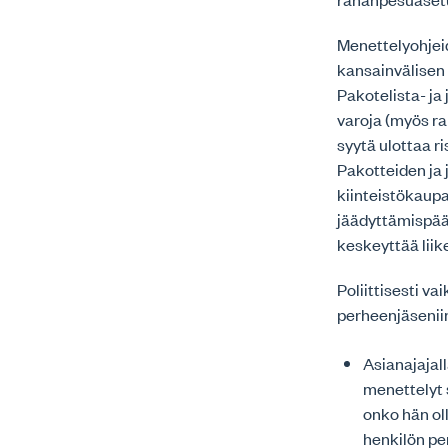
Menettelyohjeid
kansainvälisen
Pakotelista- ja
varoja (myös ra
syytä ulottaa r
Pakotteiden ja
kiinteistökaupa
jäädyttämispää
keskeyttää liik
Poliittisesti va
perheenjäseniin
Asianajajall
menettelyt 
onko hän oll
henkilön pe