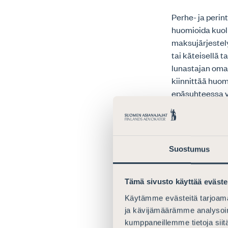
Perhe- ja perint
huomioida kuol
maksujärjestel
tai käteisellä 
lunastajan omaa
kiinnittää huom
epäsuhteessa 
Riskien arvioin
riskiarviota 20
Asianajajaliito
Suostumus
rahanpesulain v
verkkosivuilta 
laatimista kos
Tämä sivusto käyttää eväste
Käytämme evästeitä tarjoama
ja kävijämäärämme analysoim
Asiakkaan
kumppaneillemme tietoja siitä