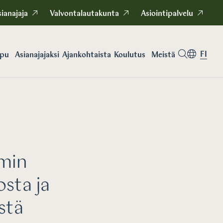
ianajaja
Valvontalautakunta
Asiointipalvelu
FI
apu
Asianajajaksi
Koulutus
Meistä
Ajankohtaista
smin
osta ja
stä