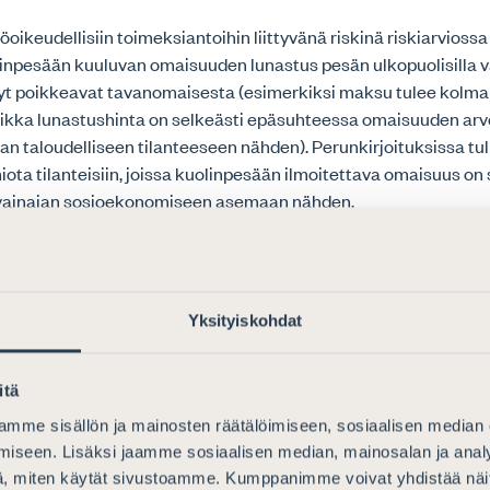
öoikeudellisiin toimeksiantoihin liittyvänä riskinä riskiarviossa 
inpesään kuuluvan omaisuuden lunastus pesän ulkopuolisilla va
yt poikkeavat tavanomaisesta (esimerkiksi maksu tulee kolma
taikka lunastushinta on selkeästi epäsuhteessa omaisuuden arv
n taloudelliseen tilanteeseen nähden). Perunkirjoituksissa tuli
iota tilanteisiin, joissa kuolinpesään ilmoitettava omaisuus on 
vainajan sosioekonomiseen asemaan nähden.
nissa voi käyttää lähteinä Kansallista rahanpesun ja terrorism
21, kansallisen riskiarvion osittaispäivitystä 2023 sekä Suomen
n valvojakohtaisen riskiarvion julkista yhteenvetoa. Myös muid
Yksityiskohdat
alvojien, kuten Etelä-Suomen aluehallintoviraston ja Finanss
voi etsiä tietoa. Asianajajaliitto on parhaillaan päivittämässä o
kevaa ohjeistustaan.
itä
mme sisällön ja mainosten räätälöimiseen, sosiaalisen median
iseen. Lisäksi jaamme sosiaalisen median, mainosalan ja analy
 tuntemisen menettelyt, jotka tulee sis
, miten käytät sivustoamme. Kumppanimme voivat yhdistää näitä t