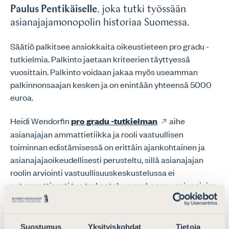
Paulus Pentikäiselle
, joka tutki työssään
asianajajamonopolin historiaa Suomessa.
Säätiö palkitsee ansiokkaita oikeustieteen pro gradu -
tutkielmia. Palkinto jaetaan kriteerien täyttyessä
vuosittain. Palkinto voidaan jakaa myös useamman
palkinnonsaajan kesken ja on enintään yhteensä 5000
euroa.
Heidi Wendorfin
pro gradu -tutkielman
aihe
asianajajan ammattietiikka ja rooli vastuullisen
toiminnan edistämisessä on erittäin ajankohtainen ja
asianajajaoikeudellisesti perusteltu, sillä asianajajan
roolin arviointi vastuullisuuskeskustelussa ei
automaattisesti tuo tarkasteluun mukanaan asianajajan
ammattietiikkaa. Vaikka asianajajalla ei ole suoraa
velvollisuutta edistää vastuullista toimintaa
ammattietiikan perusteella, vastuullisuudella on
Suostumus
Yksityiskohdat
Tietoja