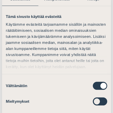
vaikutus otettaessa huomioon asianajajien
yhteiskunnallisesti merkityksellinen asema
oikeusvaltion ja hyvinvointiyhteiskunnan kehittämisessä
Tämä sivusto käyttää evästeitä
ja turvaamisessa.
Käytämme evästeitä tarjoamamme sisällön ja mainosten
räätälöimiseen, sosiaalisen median ominaisuuksien
Paulus Pentikäinen tutki
pro gradu -tutkielmassaan
tukemiseen ja kävijämäärämme analysoimiseen. Lisäksi
asianajajamonopolin historiaa Suomessa. Hän on
jaamme sosiaalisen median, mainosalan ja analytiikka-
tunnistanut neljä asianajajamonopolin kannalta
alan kumppaneillemme tietoja siitä, miten käytät
merkityksellistä ajanjaksoa: 1) 1600- ja 1700-lukujen
sivustoamme. Kumppanimme voivat yhdistää näitä
lainsäädännöllisen perustan luomisen, 2) 1800-luvun
tietoja muihin tietoihin, joita olet antanut heille tai joita on
lopun ja 1900-luvun alun uudistusyritykset, 3) ajan
kerätty, kun olet käyttänyt heidän palvelujaan.
Suomen Asianajajaliiton perustamisesta asianajajalain
säätämiseen ja 4) 1980–1990-luvuilla alkaneen
Suostumuksen
asianajon murroksen ja sen vaikutukset
Välttämätön
valinta
oikeudenkäyntiedustajan pätevyysvaatimuksiin.
Asianajajakunnan historiaa Suomessa on tutkittu
Mieltymykset
aiemminkin, mutta Pentikäinen onnistuu löytämään
siihen tuoreen näkökulman keskittymällä nimenomaan