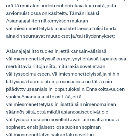
eräitä muitakin uudistusehdotuksia kuin niitä, joita
arviomuistiossa on käsitelty. Tämän lisäksi
Asianajajaliiton näkemyksen mukaan
välimiesmenettelylakia uudistettaessa tulisi tehdä
ainakin seuraavat muutokset ja/tai täydennykset:
Asianajajaliitto tuo esiin, että kansainvälisissä
välimiesmenettelyissä on syntynyt eräissä tapauksissa
merkittäviä riitoja siitä, mitä lakia sovelletaan
välityssopimukseen. Välimiesmenettelyissä ja niihin
liittyvissä tuomioistuinprosesseissa on tältä osin
päädytty useanlaisiin lopputuloksiin. Ennakoitavuuden
vuoksi Asianajajaliitto esittää, että
välimiesmenettelylakiin lisättäisiin nimenomainen
säännös siitä, että mikäli asianosaiset eivät ole
välityssopimukseen sovellettavan lain osalta muuta
sopineet, ensisijaisesti osapuolten sopiman
välimiesmenettelyn paikan laki soveltuu