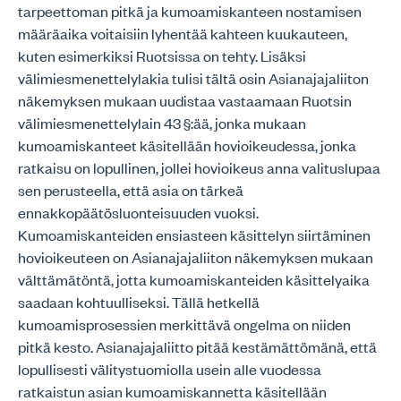
tarpeettoman pitkä ja kumoamiskanteen nostamisen
määräaika voitaisiin lyhentää kahteen kuukauteen,
kuten esimerkiksi Ruotsissa on tehty. Lisäksi
välimiesmenettelylakia tulisi tältä osin Asianajajaliiton
näkemyksen mukaan uudistaa vastaamaan Ruotsin
välimiesmenettelylain 43 §:ää, jonka mukaan
kumoamiskanteet käsitellään hovioikeudessa, jonka
ratkaisu on lopullinen, jollei hovioikeus anna valituslupaa
sen perusteella, että asia on tärkeä
ennakkopäätösluonteisuuden vuoksi.
Kumoamiskanteiden ensiasteen käsittelyn siirtäminen
hovioikeuteen on Asianajajaliiton näkemyksen mukaan
välttämätöntä, jotta kumoamiskanteiden käsittelyaika
saadaan kohtuulliseksi. Tällä hetkellä
kumoamisprosessien merkittävä ongelma on niiden
pitkä kesto. Asianajajaliitto pitää kestämättömänä, että
lopullisesti välitystuomiolla usein alle vuodessa
ratkaistun asian kumoamiskannetta käsitellään