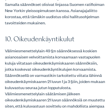
Samalla säännökset olisivat linjassa Suomen ratifioiman
New Yorkin yleissopimuksen kanssa. Asianajajaliitto
korostaa, että tämäkin uudistus olisi hallitusohjelman
tavoitteiden mukainen.
10. Oikeudenkäyntikulut
Välimiesmenettelylain 49 §:n säännöksessä koskien
asianosaisen velvoittamista korvaamaan vastapuolen
kuluja viitataan oikeudenkäymiskaaren säännöksiin,
jotka koskevat oikeudenkäyntikulujen korvaamista.
Säännöksellä on varmastikin tarkoitettu viitata lähinnä
oikeudenkäymiskaaren 21 luvun 1 ja 3 §:iin, joiden mukaan
kuluvastuu seuraa jutun lopputulosta.
Välimiesmenettelylain säätämisen jälkeen
oikeudenkäymiskaaren 21 luvun säännöksiä on muutettu
siten, että kuluvastuun sovittelu on mahdollista aiempaa