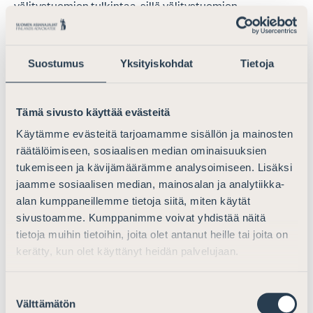
välitystuomion tulkintaa, sillä välitystuomion
tulkintamahdollisuus on osa modernia
välimiesmenettelysäännöstöä (ks. myös Ruotsin
välimiesmenettelylain 32 § sekä Keskuskauppakamarin
Suostumus
Yksityiskohdat
Tietoja
välitysmenettelysääntöjen 47 §).
Tämä sivusto käyttää evästeitä
8. Välitystuomion mitättömyys ja
Käytämme evästeitä tarjoamamme sisällön ja mainosten
kumoaminen
räätälöimiseen, sosiaalisen median ominaisuuksien
tukemiseen ja kävijämäärämme analysoimiseen. Lisäksi
Arviomuistiossa todetuin tavoin Asianajajaliitto tuo esiin,
jaamme sosiaalisen median, mainosalan ja analytiikka-
että välitystuomion mitättömyys ja mahdollisuus nostaa
alan kumppaneillemme tietoja siitä, miten käytät
mitättömyyskanne ilman määräaikaa on
sivustoamme. Kumppanimme voivat yhdistää näitä
kansainvälisesti täysin poikkeuksellinen. Suomen lisäksi
tietoja muihin tietoihin, joita olet antanut heille tai joita on
vastaavanlainen säännös löytyy tiettävästi vain
kerätty, kun olet käyttänyt heidän palvelujaan.
Ruotsista ja sielläkin mitättömyysperusteita on yksi
vähemmän. Erikoista mitättömyyssäännöstä voidaan
Suostumuksen
pitää yhtenä keskeisenä piirteenä, miksi Suomen
Välttämätön
valinta