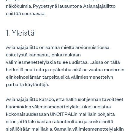
näkökulmia. Pyydettynä lausuntona Asianajajaliitto
esittää seuraavaa.
1. Yleistä
Asianajajaliitto on samaa mieltä arviomuistiossa
esitetystä kannasta, jonka mukaan
välimiesmenettelylakia tulee uudistaa. Laissa on tällä
hetkellä puutteita ja epäkohtia eikä se vastaa modernin
elinkeinoelämän tarpeita eikä välimiesmenettelyn
parhaita käytäntöjä.
Asianajajaliitto katsoo, että hallitusohjelman tavoitteet
huomioiden välimiesmenettelylaki tulee uudistaa
kokonaisuudessaan UNCITRALin mallilain pohjalta
siten, että laki vastaa rakenteeltaan ja keskeiseltä
sisällöltään mallilakia. Samalla välimiesmenettelylakiin