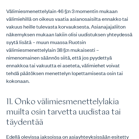
Välimiesmenettelylain 46 §:n 3 momentin mukaan
välimiehillä on oikeus vaatia asianosaisilta ennakko tai
vakuus heille tulevasta korvauksesta. Asianajajaliiton
näkemyksen mukaan lakiin olisi uudistuksen yhteydessä
syytä lisätä – muun muassa Ruotsin
välimiesmenettelylain 38 §:n mukaisesti –
nimenomainen säännös siitä, että jos pyydettyä
ennakkoa tai vakuutta ei aseteta, välimiehet voivat
tehdä päätöksen menettelyn lopettamisesta osin tai
kokonaan.
11. Onko välimiesmenettelylakia
muilta osin tarvetta uudistaa tai
täydentää
Edellä olevissa jaksoissa on asiayhteyksissään esitetty