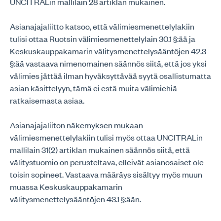
UNCITRALin mallilain 28 artiklan mukainen.
Asianajajaliitto katsoo, että välimiesmenettelylakiin
tulisi ottaa Ruotsin välimiesmenettelylain 30.1 §:ää ja
Keskuskauppakamarin välitysmenettelysääntöjen 42.3
§:ää vastaava nimenomainen säännös siitä, että jos yksi
välimies jättää ilman hyväksyttävää syytä osallistumatta
asian käsittelyyn, tämä ei estä muita välimiehiä
ratkaisemasta asiaa.
Asianajajaliiton näkemyksen mukaan
välimiesmenettelylakiin tulisi myös ottaa UNCITRALin
mallilain 31(2) artiklan mukainen säännös siitä, että
välitystuomio on perusteltava, elleivät asianosaiset ole
toisin sopineet. Vastaava määräys sisältyy myös muun
muassa Keskuskauppakamarin
välitysmenettelysääntöjen 43.1 §:ään.