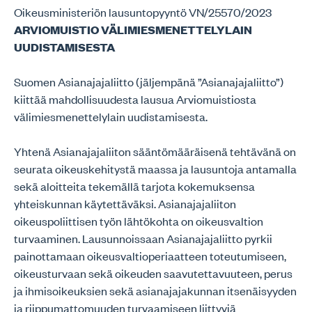
Oikeusministeriön lausuntopyyntö VN/25570/2023
ARVIOMUISTIO VÄLIMIESMENETTELYLAIN
UUDISTAMISESTA
Suomen Asianajajaliitto (jäljempänä ”Asianajajaliitto”)
kiittää mahdollisuudesta lausua Arviomuistiosta
välimiesmenettelylain uudistamisesta.
Yhtenä Asianajajaliiton sääntömääräisenä tehtävänä on
seurata oikeuskehitystä maassa ja lausuntoja antamalla
sekä aloitteita tekemällä tarjota kokemuksensa
yhteiskunnan käytettäväksi. Asianajajaliiton
oikeuspoliittisen työn lähtökohta on oikeusvaltion
turvaaminen. Lausunnoissaan Asianajajaliitto pyrkii
painottamaan oikeusvaltioperiaatteen toteutumiseen,
oikeusturvaan sekä oikeuden saavutettavuuteen, perus
ja ihmisoikeuksien sekä asianajajakunnan itsenäisyyden
ja riippumattomuuden turvaamiseen liittyviä