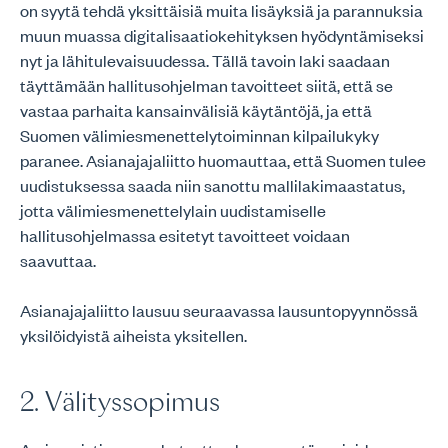
on syytä tehdä yksittäisiä muita lisäyksiä ja parannuksia
muun muassa digitalisaatiokehityksen hyödyntämiseksi
nyt ja lähitulevaisuudessa. Tällä tavoin laki saadaan
täyttämään hallitusohjelman tavoitteet siitä, että se
vastaa parhaita kansainvälisiä käytäntöjä, ja että
Suomen välimiesmenettelytoiminnan kilpailukyky
paranee. Asianajajaliitto huomauttaa, että Suomen tulee
uudistuksessa saada niin sanottu mallilakimaastatus,
jotta välimiesmenettelylain uudistamiselle
hallitusohjelmassa esitetyt tavoitteet voidaan
saavuttaa.
Asianajajaliitto lausuu seuraavassa lausuntopyynnössä
yksilöidyistä aiheista yksitellen.
2. Välityssopimus