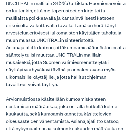
UNCITRALin mallilain 34(2)(a) artiklaa. Huomionarvoista
on kuitenkin, että moiteperusteet on kirjoitettu
mallilaista poikkeavalla ja kansainvälisesti katsoen
erikoiselta vaikuttavalla tavalla. Tämä on herättänyt
arvostelua erityisesti ulkomaisten käyttäjien taholta ja
muun muassa UNCITRALin sihteeristöltä.
Asianajajaliitto katsoo, ettäkumoamissäännösten osalta
sääntely tulisi muuttaa UNCITRALin mallilain
mukaiseksi, jotta Suomen välimiesmenettelylaki
näyttäytyisi hyväksyttävänä ja ennakoitavana myös
ulkomaisille käyttäjille, ja jotta hallitusohjelman
tavoitteet voivat täyttyä.
Arviomuistiossa käsitellään kumoamiskanteen
nostamisen määräaikaa, joka on tällä hetkellä kolme
kuukautta, sekä kumoamiskannetta käsittelevien
oikeusasteiden vähentämistä. Asianajajaliitto katsoo,
että nykymaailmassa kolmen kuukauden määräaika on