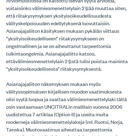
Arviomuistiossa on katsottu olevan syytä arvioida,
voitaisiinko välimiesmenettelylain 2 §:ää muuttaa siten,
että riitakysymyksen yksityisoikeudellisuudesta
välityskelpoisuuden edellytyksenä luovuttaisiin.
Asianajajaliiton käsityksen mukaan pykälän viittaus
”yksityisoikeudelliseen” riitakysymykseen on
ongelmallinen ja se on aiheuttanut tarpeettomia
tulkintaongelmia. Asianajajaliitto katsoo,
ettävälimiesmenettelylain 2 §:stä tulisi poistaa maininta
”yksityisoikeudellisesta” riitakysymyksestä.
Asianajajaliiton näkemyksen mukaan myös
välityssopimuksen kirjallisen muodon vaatimuksesta
olisi syytä luopua ja saattaa välimiesmenettelylaki tältä
osin vastaamaan UNCITRALin mallilain vuonna 2006
uudistettua 7 artiklaa (Option II) ja useita muita
moderneja välimiesmenettelylakeja (ml. Ruotsi, Norja,
Tanska). Muotovaatimus aiheuttaa tarpeettomia