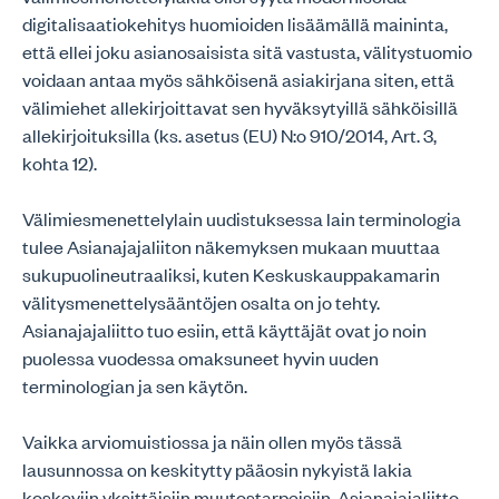
digitalisaatiokehitys huomioiden lisäämällä maininta,
että ellei joku asianosaisista sitä vastusta, välitystuomio
voidaan antaa myös sähköisenä asiakirjana siten, että
välimiehet allekirjoittavat sen hyväksytyillä sähköisillä
allekirjoituksilla (ks. asetus (EU) N:o 910/2014, Art. 3,
kohta 12).
Välimiesmenettelylain uudistuksessa lain terminologia
tulee Asianajajaliiton näkemyksen mukaan muuttaa
sukupuolineutraaliksi, kuten Keskuskauppakamarin
välitysmenettelysääntöjen osalta on jo tehty.
Asianajajaliitto tuo esiin, että käyttäjät ovat jo noin
puolessa vuodessa omaksuneet hyvin uuden
terminologian ja sen käytön.
Vaikka arviomuistiossa ja näin ollen myös tässä
lausunnossa on keskitytty pääosin nykyistä lakia
koskeviin yksittäisiin muutostarpeisiin, Asianajajaliitto