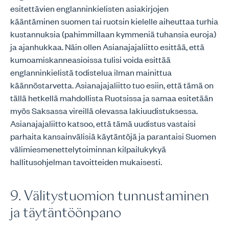
esitettävien englanninkielisten asiakirjojen
kääntäminen suomen tai ruotsin kielelle aiheuttaa turhia
kustannuksia (pahimmillaan kymmeniä tuhansia euroja)
ja ajanhukkaa. Näin ollen Asianajajaliitto esittää, että
kumoamiskanneasioissa tulisi voida esittää
englanninkielistä todistelua ilman mainittua
käännöstarvetta. Asianajajaliitto tuo esiin, että tämä on
tällä hetkellä mahdollista Ruotsissa ja samaa esitetään
myös Saksassa vireillä olevassa lakiuudistuksessa.
Asianajajaliitto katsoo, että tämä uudistus vastaisi
parhaita kansainvälisiä käytäntöjä ja parantaisi Suomen
välimiesmenettelytoiminnan kilpailukykyä
hallitusohjelman tavoitteiden mukaisesti.
9. Välitystuomion tunnustaminen
ja täytäntöönpano