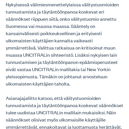
Nykyisessä välimiesmenettelylaissa välitystuomioiden
tunnustamista ja täytäntöönpanoa koskevat eri
säännökset riippuen siitä, onko välitystuomio annettu
Suomessa vai muussa maassa. Sääntely on
kansainvälisesti poikkeuksellinen ja erityisesti
ulkomaisten käyttäjien kannalta vaikeasti
ymmärrettävä. Valittua ratkaisua on kritisoinut muun
muassa UNCITRALin sihteeristö. Lisäksi nykyisen lain
tunnustamisen ja täytäntöönpanon epäämisperusteet
eivät vastaa UNCITRALin mallilakia tai New Yorkin
yleissopimusta. Tämäkin on johtanut arvosteluun
ulkomaisten käyttäjien taholta.
Asianajajaliitto katsoo, että välitystuomioiden
tunnustamista ja täytäntöönpanoa koskevat säännökset
tulee uudistaa UNCITRALin mallilain mukaisiksi. Näin
säännökset olisivat myös ulkomaisille käyttäjille
ymmärrettävät, ennakoitavat ja luottamusta herättävät.