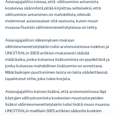
Asianajajaliitto toteaa, että välituomion antamista
koskevaa säännöstä pitää kirjoittaa sellaiseksi, että
välituomion antaminen on mahdollista, elleivät
molemmat asianosaiset sitä vastusta, kuten muun
muassa Ruotsin välimiesmenettelylaissa on tehty.
Asianajajaliiton näkemyksen mukaan
välimiesmenettelylakiin tulisi arviomuistiossa todetun ja
UNCITRALin 33(3) artiklan mukaisesti säätää
määräaika, jonka kuluessa lisätuomiota on pyydettävä ja
jonka kuluessa mahdollinen lisätuomio on annettava.
Määräaikojen puuttuminen laista on lakia säädettäessä
tapahtunut virhe, joka tulee korjata.
Asianajajaliitto katsoo lisäksi, että arviomuistiossa läpi
käytyjen välitystuomiota koskevien muutostarpeiden
lisäksi välimiesmenettelylakiin tulisi lisätä muun muassa
UNCITRALin mallilain 33(1) artiklan säännös koskien