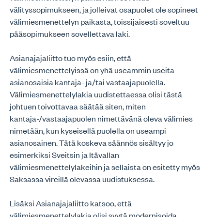
välityssopimukseen, ja jolleivat osapuolet ole sopineet
välimiesmenettelyn paikasta, toissijaisesti soveltuu
pääsopimukseen sovellettava laki.
Asianajajaliitto tuo myös esiin, että
välimiesmenettelyissä on yhä useammin useita
asianosaisia kantaja- ja/tai vastaajapuolella.
Välimiesmenettelylakia uudistettaessa olisi tästä
johtuen toivottavaa säätää siten, miten
kantaja-/vastaajapuolen nimettävänä oleva välimies
nimetään, kun kyseisellä puolella on useampi
asianosainen. Tätä koskeva säännös sisältyy jo
esimerkiksi Sveitsin ja Itävallan
välimiesmenettelylakeihin ja sellaista on esitetty myös
Saksassa vireillä olevassa uudistuksessa.
Lisäksi Asianajajaliitto katsoo, että
välimiesmenettelylakia olisi syytä modernisoida