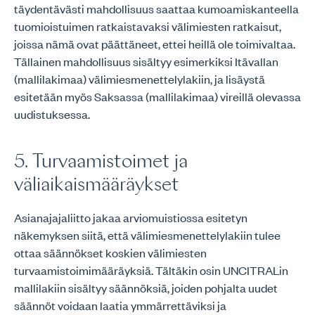
täydentävästi mahdollisuus saattaa kumoamiskanteella
tuomioistuimen ratkaistavaksi välimiesten ratkaisut,
joissa nämä ovat päättäneet, ettei heillä ole toimivaltaa.
Tällainen mahdollisuus sisältyy esimerkiksi Itävallan
(mallilakimaa) välimiesmenettelylakiin, ja lisäystä
esitetään myös Saksassa (mallilakimaa) vireillä olevassa
uudistuksessa.
5. Turvaamistoimet ja
väliaikaismääräykset
Asianajajaliitto jakaa arviomuistiossa esitetyn
näkemyksen siitä, että välimiesmenettelylakiin tulee
ottaa säännökset koskien välimiesten
turvaamistoimimääräyksiä. Tältäkin osin UNCITRALin
mallilakiin sisältyy säännöksiä, joiden pohjalta uudet
säännöt voidaan laatia ymmärrettäviksi ja