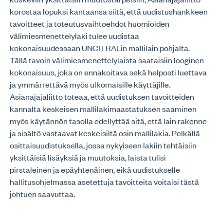
korostaa lopuksi kantaansa siitä, että uudistushankkeen
tavoitteet ja toteutusvaihtoehdot huomioiden
välimiesmenettelylaki tulee uudistaa
kokonaisuudessaan UNCITRALin mallilain pohjalta.
Tällä tavoin välimiesmenettelylaista saataisiin looginen
kokonaisuus, joka on ennakoitava sekä helposti luettava
ja ymmärrettävä myös ulkomaisille käyttäjille.
Asianajajaliitto toteaa, että uudistuksen tavoitteiden
kannalta keskeisen mallilakimaastatuksen saaminen
myös käytännön tasolla edellyttää sitä, että lain rakenne
ja sisältö vastaavat keskeisiltä osin mallilakia. Pelkällä
osittaisuudistuksella, jossa nykyiseen lakiin tehtäisiin
yksittäisiä lisäyksiä ja muutoksia, laista tulisi
pirstaleinen ja epäyhtenäinen, eikä uudistukselle
hallitusohjelmassa asetettuja tavoitteita voitaisi tästä
johtuen saavuttaa.