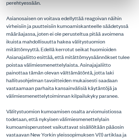
perehtyessään.
Asianosaisen on voitava edellyttää reagoivan näihin
virheisiin ja puutteisiin kumoamiskanteelle säädetyssä
määräajassa, joten ei ole perusteltua pitää avoimena
ikuista mahdollisuutta hakea välitystuomion
mitättömyyttä. Edellä kerrotut seikat huomioiden
Asianajaliitto esittää, että mitättömyysäännökset tulee
poistaa välimiesmenettelylaista. Asinajajaliitto
painottaa tämän olevan välttämätöntä, jotta laki
hallitusohjelman tavoitteiden mukaisesti saadaan
vastaamaan parhaita kansainvälisiä käytäntöjä ja
välimiesmenettelytoiminnan kilpailukyky paranee.
Välitystuomion kumoamisen osalta arviomuistiossa
todetaan, että nykyisen välimiesmenettelylain
kumoamisperusteet vaikuttavat sisällöltään pääosin
vastaavan New Yorkin yleissopimuksen V(1) artiklaa ja