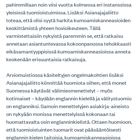
pahimmillaan noin viisi vuotta kolmessa eri instanssissa
yleisissä tuomioistuimissa. Lisäksi Asianajajaliitto
toteaa, että olisi syytä harkita kumoamiskanneasioiden
keskittämistä yhteen hovioikeuteen. Tällä
varmistettaisiin nykyistä paremmin se, että ratkaisu
annetaan asiantuntevassa kokoonpanossa tehokkaasti
eikäsamantyyppisissä kumoamiskanneasioissa anneta
keskenään erisuuntaisia ratkaisuja.
Arviomuistiossa käsiteltyjen ongelmakohtien lisäksi
Asianajajaliitto kiinnittää huomiota siihen, että monet
Suomessa käytävät välimiesmenettelyt – myös
kotimaiset – käydään englannin kielellä ja välitystuomio
on englanniksi. Samoin menettelyjen asiakirja-aineisto
on nykyään monissa menettelyissä kokonaan tai
huomattavalta osin englanninkielistä. Ottaen huomioon,
että tuomioistuinten tuomarit ovat pääsääntöisesti
englannin kielen taitoisia, kumoamiskanneasioissa