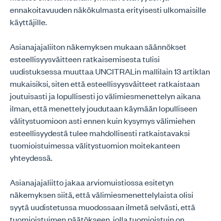
ennakoitavuuden näkökulmasta erityisesti ulkomaisille
käyttäjille.
Asianajajaliiton näkemyksen mukaan säännökset
esteellisyysväitteen ratkaisemisesta tulisi
uudistuksessa muuttaa UNCITRALin mallilain 13 artiklan
mukaisiksi, siten että esteellisyysväitteet ratkaistaan
joutuisasti ja lopullisesti jo välimiesmenettelyn aikana
ilman, että menettely joudutaan käymään lopulliseen
välitystuomioon asti ennen kuin kysymys välimiehen
esteellisyydestä tulee mahdollisesti ratkaistavaksi
tuomioistuimessa välitystuomion moitekanteen
yhteydessä.
Asianajajaliitto jakaa arviomuistiossa esitetyn
näkemyksen siitä, että välimiesmenettelylaista olisi
syytä uudistetussa muodossaan ilmetä selvästi, että
tuomioistuimen päätökseen, jolla tuomioistuin on