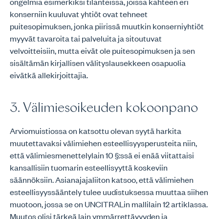
ongelmia esimerkiksi tilanteissa, joissa kahteen eri
konserniin kuuluvat yhtiöt ovat tehneet
puitesopimuksen, jonka piirissä muutkin konserniyhtiöt
myyvät tavaroita tai palveluita ja sitoutuvat
velvoitteisiin, mutta eivät ole puitesopimuksen ja sen
sisältämän kirjallisen välityslausekkeen osapuolia
eivätkä allekirjoittajia.
3. Välimiesoikeuden kokoonpano
Arviomuistiossa on katsottu olevan syytä harkita
muutettavaksi välimiehen esteellisyysperusteita niin,
että välimiesmenettelylain 10 §:ssä ei enää viitattaisi
kansallisiin tuomarin esteellisyyttä koskeviin
säännöksiin. Asianajajaliiton katsoo, että välimiehen
esteellisyyssääntely tulee uudistuksessa muuttaa siihen
muotoon, jossa se on UNCITRALin mallilain 12 artiklassa.
Muutos olisi tärkeä lain ymmärrettävyyden ja