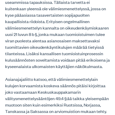
useammissa tapauksissa. Tällaista tarvetta ei
kuitenkaan yleensä ole välimiesmenettelyssä, jossa on
kyse pääasiassa tasavertaisten sopijapuolten
kaupallisista riidoista. Erityisen ongelmallinen
välimiesmenettelyn kannalta on oikeudenkäymiskaaren
uusi 21 luvun 8 b §, jonka mukaan tuomioistuimen tulee
viran puolesta alentaa asianosaisen maksettavaksi
tuomittavien oikeudenkäyntikulujen määrää tietyissä
tilanteissa. Lisäksi kansallisen tuomioistuinprosessin
kulusäännösten soveltamista voidaan pitää erikoisena ja
kyseenalaista ulkomaisten käyttäjien näkökulmasta.
Asianajajaliitto katsoo, että välimiesmenettelylain
kulujen korvaamista koskeva säännös pitäisi kirjoittaa
joko vastaamaan Keskuskauppakamarin
välitysmenettelysääntöjen 49.4 §:ää taikka yleisempään
muotoon siten kuin esimerkiksi Ruotsissa, Norjassa,
Tanskassa ja Saksassa on arviomuistion mukaan tehty.