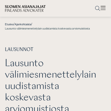
/
/
Etusivu
Ajankohtaista
Lausunto välimiesmenettelylain uudistamista koskevasta arviomuistiosta
LAUSUNNOT
Lausunto
välimiesmenettelylain
uudistamista
koskevasta
arviomuistiosta