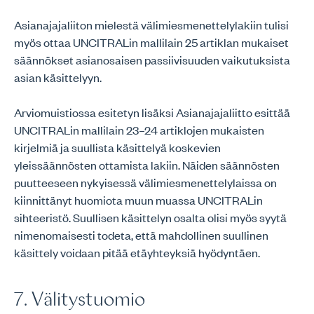
Asianajajaliiton mielestä välimiesmenettelylakiin tulisi
myös ottaa UNCITRALin mallilain 25 artiklan mukaiset
säännökset asianosaisen passiivisuuden vaikutuksista
asian käsittelyyn.
Arviomuistiossa esitetyn lisäksi Asianajajaliitto esittää
UNCITRALin mallilain 23–24 artiklojen mukaisten
kirjelmiä ja suullista käsittelyä koskevien
yleissäännösten ottamista lakiin. Näiden säännösten
puutteeseen nykyisessä välimiesmenettelylaissa on
kiinnittänyt huomiota muun muassa UNCITRALin
sihteeristö. Suullisen käsittelyn osalta olisi myös syytä
nimenomaisesti todeta, että mahdollinen suullinen
käsittely voidaan pitää etäyhteyksiä hyödyntäen.
7. Välitystuomio