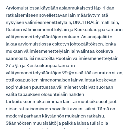
Arviomuistiossa käydään asianmukaisesti läpi riidan
ratkaisemiseen sovellettavan lain määräytymistä
nykyisen välimiesmenettelylain, UNCITRALin mallilain,
Ruotsin välimiesmenettelylain ja Keskuskauppakamarin
välitysmenettelysääntöjen mukaan. Asianajajaliitto
jakaa arviomuistiossa esitetyn johtopäätöksen, jonka
mukaan välimiesmenettelylain lainvalintaa koskeva
säännös tulisi muotoilla Ruotsin välimiesmenettelylain
27 a §:n ja Keskuskauppakamarin
välitysmenettelysääntöjen 29 §:n sisältöä seuraten siten,
että osapuolten nimenomaisen lainvalintaa koskevan
sopimuksen puuttuessa välimiehet voisivat suoraan
valita tapauksen olosuhteisiin nähden
tarkoituksenmukaisimman lain tai muut oikeusohjeet
riidan ratkaisemiseen sovellettavaksi laiksi. Tämä on
moderni parhaan käytännön mukainen ratkaisu.
Säännöksen muu sisältö ja paikka laissa tulisi olla