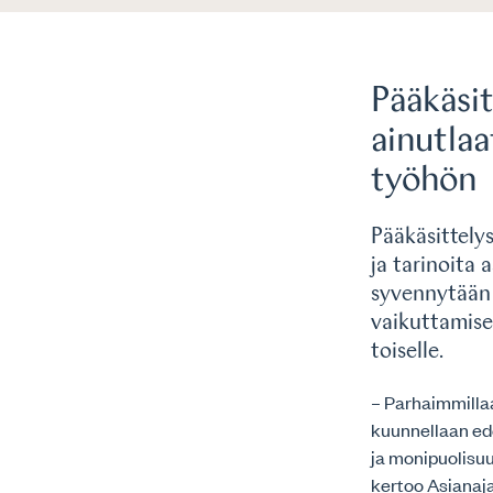
Pääkäsit
ainutlaa
työhön
Pääkäsittely
ja tarinoita 
syvennytään 
vaikuttamise
toiselle.
– Parhaimmillaa
kuunnellaan ede
ja monipuolisuu
kertoo Asianaja