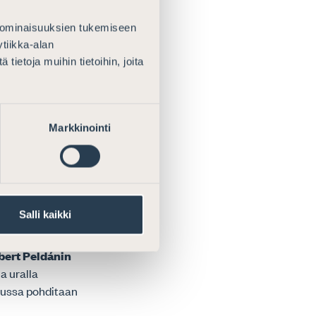
ja
 ominaisuuksien tukemiseen
n. Hän jakaa
tiikka-alan
ietoja muihin tietoihin, joita
östään ottaa
Markkinointi
ohtii lisäksi
a isänsä
omia
Salli kaikki
ntele jakso
bert Peldánin
a uralla
elussa pohditaan