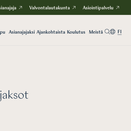
ianajaja
Valvontalautakunta
Asiointipalvelu
FI
apu
Asianajajaksi
Koulutus
Meistä
Ajankohtaista
jaksot