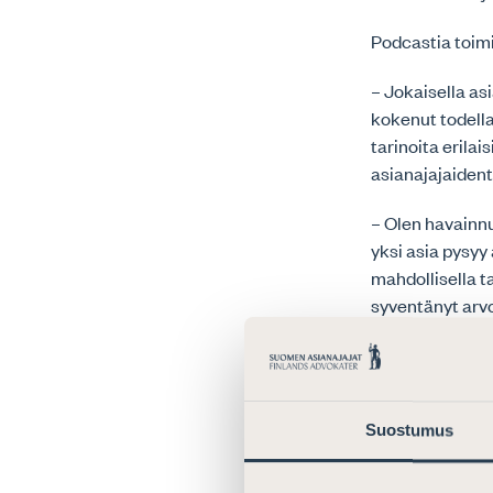
Podcastia toim
– Jokaisella asi
kokenut todell
tarinoita erilai
asianajajaident
– Olen havainnu
yksi asia pysyy
mahdollisella 
syventänyt arvo
Jaksossa 20 as
helsinkiläisest
joita muutto to
Suostumus
tuoreena osakk
asianajajasuku