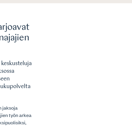
arjoavat
najajien
 keskusteluja
ksossa
seen
sukupolvelta
n jaksoja
jien työn arkea
sipuolisiksi,