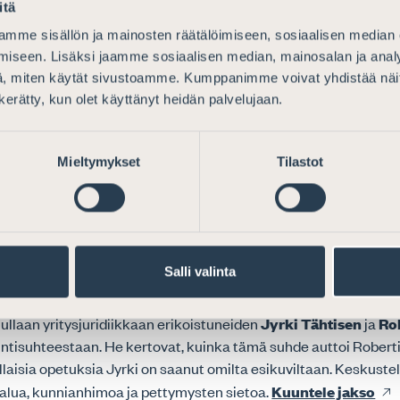
itä
nna-Maria Seppä
kertoo tiestään Luvialta rikosasianajajaksi 
mme sisällön ja mainosten räätälöimiseen, sosiaalisen median
an erikoistumisohjelmaan sekä asianajajayrittäjäksi Helsinkii
iseen. Lisäksi jaamme sosiaalisen median, mainosalan ja analy
hmiskauppaan liittyvästä toimeksiannosta Thaimaassa sekä
, miten käytät sivustoamme. Kumppanimme voivat yhdistää näitä t
tään rikoslainsäädännön kehittämiseksi.
Kuuntele jakso
n kerätty, kun olet käyttänyt heidän palvelujaan.
umalainen asianajaja
Sinikka Kelhä
avaa urapolkuaan ja päät
i nuori paikallinen kollega. Keskustelussa käsitellään myös
Mieltymykset
Tilastot
iä, sovittelua ja asianajajan työn merkityksellisyyttä. Sinikka p
tään ja identiteettiään.
Kuuntele jakso
ni-Leena Träskbäck
kertoo urastaan ja päätöksestään jatka
oa Vaasassa. Hän pohtii asianajajayrittäjyyttä perheenäitinä, 
Salli valinta
ekä sosiaalisten taitojen merkitystä oikeudenkäynneissä.
Kuu
llaan yritysjuridiikkaan erikoistuneiden
Jyrki Tähtisen
ja
Ro
ntisuhteestaan. He kertovat, kuinka tämä suhde auttoi Roberti
llaisia opetuksia Jyrki on saanut omilta esikuviltaan. Keskust
lua, kunnianhimoa ja pettymysten sietoa.
Kuuntele jakso