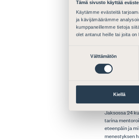
Tämä sivusto käyttää eväste
Jaksossa 21
Ha
Käytämme evästeitä tarjoama
oikeuspsykologi
ja kävijämäärämme analysoim
kokemuksiaan i
kumppaneillemme tietoja siitä
vaikuttajatyös
olet antanut heille tai joita o
Jaksossa 22 ra
Suostumuksen
yhtiökumppaniks
Välttämätön
valinta
luottamustehtäv
omaa kehittymis
Jaksossa 23
An
asianajotoimist
Kiellä
vahvuuksiaan s
Jaksossa 24 kuu
tarina mentoroi
eteenpäin ja mi
menestyksen ha