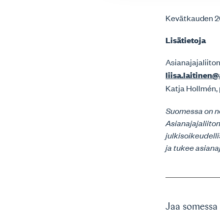
Kevätkauden 20
Lisätietoja
Asianajajaliiton
liisa.laitinen@
Katja Hollmén,
Suomessa on noi
Asianajajaliit
julkisoikeudell
ja tukee asiana
Jaa somessa