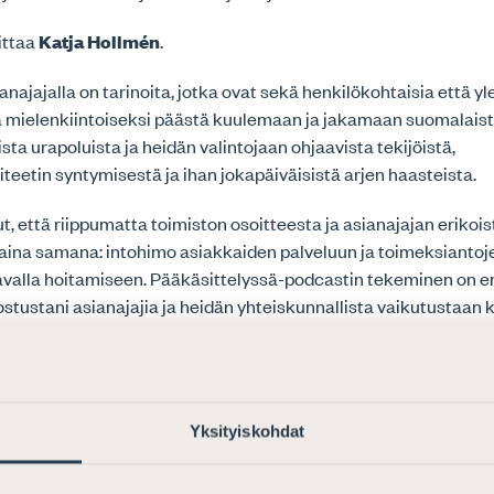
ittaa
Katja Hollmén
.
anajajalla on tarinoita, jotka ovat sekä henkilökohtaisia että yl
a mielenkiintoiseksi päästä kuulemaan ja jakamaan suomalaist
sista urapoluista ja heidän valintojaan ohjaavista tekijöistä,
iteetin syntymisestä ja ihan jokapäiväisistä arjen haasteista.
t, että riippumatta toimiston osoitteesta ja asianajajan erikoi
 aina samana: intohimo asiakkaiden palveluun ja toimeksiantoj
tavalla hoitamiseen. Pääkäsittelyssä-podcastin tekeminen on e
stustani asianajajia ja heidän yhteiskunnallista vaikutustaan 
ianajaja
Ville Kotka
kertoo jaksossa ratkaisustaan palata suu
ä asianajotoimistosta kotiseudulleen Poriin. Hän avaa työarjen
i mukanaan, ja pohtii liiketoiminnan kehittämistä, myyntiä ja m
Yksityiskohdat
aana. Keskustelussa nousee esiin myös osakkuuden merkitys 
polvelle.
Kuuntele jakso