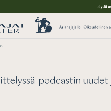
Löydä as
Asianajajalle
Oikeudellinen 
sot
T
ittelyssä-podcastin uudet 