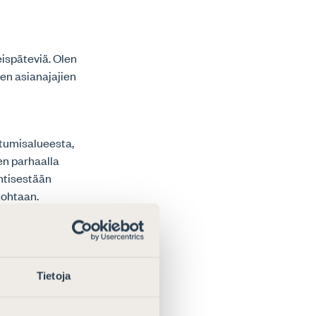
eispäteviä. Olen
en asianajajien
stumisalueesta,
en parhaalla
ntisestään
kohtaan.
resta
 muutoksia,
arkkinointia
Tietoja
nykyiselle