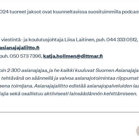
24 tuoreet jaksot ovat kuunneltavissa suosituimmilla podcast-
 viestintä- ja koulutusjohtaja Liisa Laitinen, puh. 044 333 0512,
asianajajaliitto.fi
 puh. 050 573 7396,
katja.hollmen@dittmar.fi
n 2 300 asianajajaa, ja he kaikki kuuluvat Suomen Asianajajal
on tehtävänä on säännellä ja valvoa asianajotoimintaa riippum
isena toimijana. Asianajajaliitto edistää asianajopalveluiden la
jajia sekä osallistuu aktiivisesti lainsäädännön kehittämiseen.