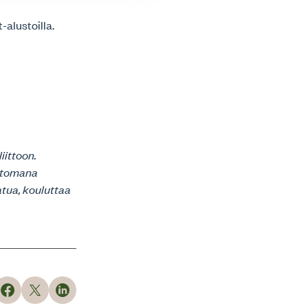
alustoilla.
iittoon.
attomana
atua, kouluttaa