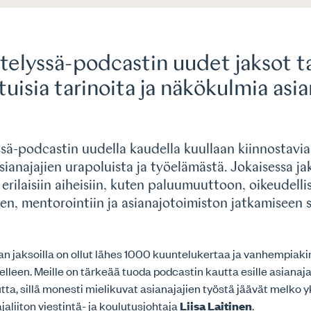
telyssä-podcastin uudet jaksot t
tuisia tarinoita ja näkökulmia asia
ssä-podcastin uudella kaudella kuullaan kiinnostavia
asianajajien urapoluista ja työelämästä. Jokaisessa ja
erilaisiin aiheisiin, kuten paluumuuttoon, oikeudelli
en, mentorointiin ja asianajotoimiston jatkamiseen 
n jaksoilla on ollut lähes 1000 kuuntelukertaa ja vanhempiaki
lleen. Meille on tärkeää tuoda podcastin kautta esille asianaja
tta, sillä monesti mielikuvat asianajajien työstä jäävät melko yk
jaliiton viestintä- ja koulutusjohtaja
Liisa Laitinen
.