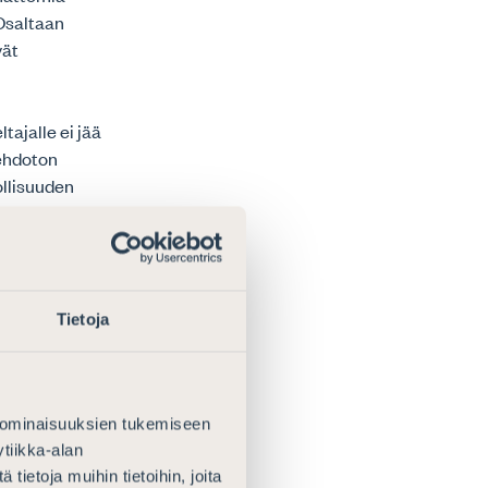
Osaltaan
vät
ajalle ei jää
 ehdoton
ollisuuden
ti ovat
 muulle
na
Tietoja
taan
8, kohta 40).
n niin salliessa
 ominaisuuksien tukemiseen
a tuomitaankin
tiikka-alan
opisto,
ietoja muihin tietoihin, joita