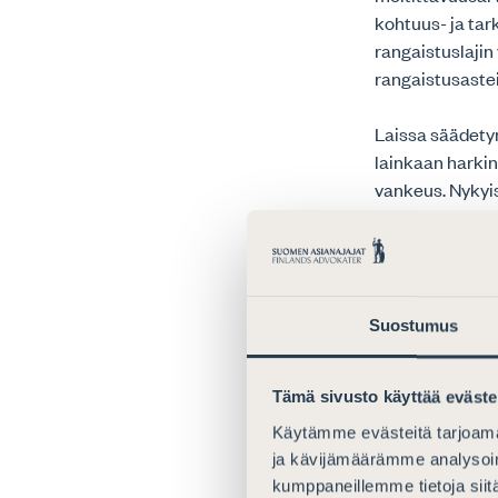
kohtuus- ja ta
rangaistuslajin
rangaistusastei
Laissa säädetyn
lainkaan harkin
vankeus. Nykyi
puuttuminen on 
luonteeltaan ni
seuraamukselle 
Pohjoismaiseen
Suostumus
seuraamusten as
mahdollisuus o
Tämä sivusto käyttää eväste
Saman periaatte
Käytämme evästeitä tarjoama
tuomita ehdoll
ja kävijämäärämme analysoim
ehdollisina (Se
kumppaneillemme tietoja siitä
Kriminologian ja