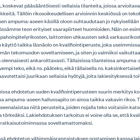
a, koskevat pääsääntöisesti sellaisia tilanteita, joissa arvioita
kkeitä. Tällöin rikosoikeudellisen arvioinnin keskiössä on teko
sen ampuma-aseen käsillä oloon suhtaudutaan jo nykyisellään
ssämme teon erityiset vaarapiirteet huomioiden. Näin on esim
 pahoinpitelyrikosten, laittomien uhkausten sekä varkausrikost
äyttö taikka läsnäolo on kvalifiointiperuste, joka useimmiss
män tekomuodon soveltamiseen, ja siten jo valmiiksi vaikutta
olennaisesti ankaroittavasti. Tällaisissa tilanteissa ampuma-a
empi teko, eikä ns. pääteko, eikä tällaisella ns. kaksinkertaisel
saavutettaisi juurikaan sellaisia hyötyjä, joita lakiesityksessä to
issa ehdotetun uuden kvalifiointiperusteen suurin merkitys ko
oissa ampuma-aseen hallussapito on ainoa taikka vakavin rikos. 
yseenalaistaa niitä perusteita, joiden nojalla teko voitaisiin ka
törkeäksi. Lakiehdotuksen tarkoitus ei voine olla se, että kval
n ratkaisutoiminnassa soveltamattomaksi.
ssä ehdotetun vähimmäisrangaistuksen nostamisen kanssa lain