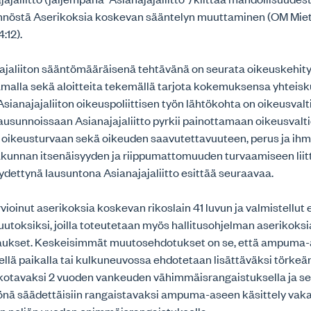
nöstä Aserikoksia koskevan sääntelyn muuttaminen (OM Mieti
:12).
ajaliiton sääntömääräisenä tehtävänä on seurata oikeuskehit
amalla sekä aloitteita tekemällä tarjota kokemuksensa yhteis
Asianajajaliiton oikeuspoliittisen työn lähtökohta on oikeusvalt
ausunnoissaan Asianajajaliitto pyrkii painottamaan oikeusvalt
 oikeusturvaan sekä oikeuden saavutettavuuteen, perus ja ih
akunnan itsenäisyyden ja riippumattomuuden turvaamiseen liit
dettynä lausuntona Asianajajaliitto esittää seuraavaa.
ioinut aserikoksia koskevan rikoslain 41 luvun ja valmistellut
utoksiksi, joilla toteutetaan myös hallitusohjelman aserikoks
jaukset. Keskeisimmät muutosehdotukset on se, että ampum
sellä paikalla tai kulkuneuvossa ehdotetaan lisättäväksi törk
kotavaksi 2 vuoden vankeuden vähimmäisrangaistuksella ja se,
nä säädettäisiin rangaistavaksi ampuma-aseen käsittely vakav