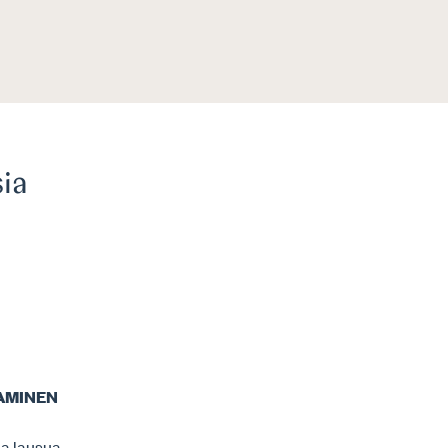
ia
AMINEN
ta lausua