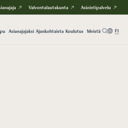
ianajaja
Valvontalautakunta
Asiointipalvelu
FI
apu
Asianajajaksi
Koulutus
Meistä
Ajankohtaista