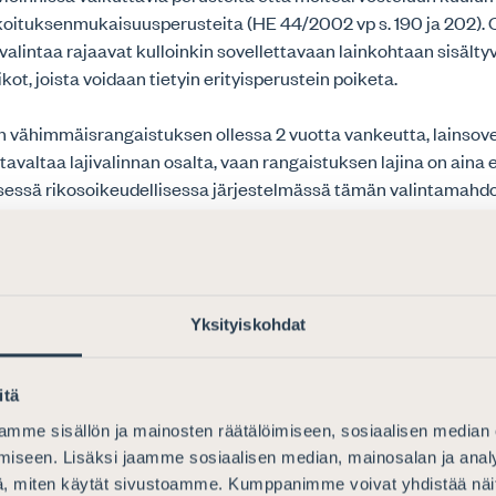
rkoituksenmukaisuusperusteita (HE 44/2002 vp s. 190 ja 202). 
 valintaa rajaavat kulloinkin sovellettavaan lainkohtaan sisälty
kot, joista voidaan tietyin erityisperustein poiketa.
 vähimmäisrangaistuksen ollessa 2 vuotta vankeutta, lainsovelt
tavaltaa lajivalinnan osalta, vaan rangaistuksen lajina on aina
sessä rikosoikeudellisessa järjestelmässä tämän valintamahd
rajattu koskemaan vain törkeitä rikoksia, jotka pääsääntöises
in vakavasti toisten henkeä taikka terveyttä vaarantavia, ettei
ole sijaa.
 rationaaliseen kriminaalipolitiikkaan kuuluu olennaisena osa
Yksityiskohdat
teittainen ankaroituminen siten, että rikoksentekijälle tarjo
ttaa ojentuakseen aikaisemmasta rangaistuksesta (KKO:2017:2
itä
en mukaan ensikertalaiselle rikoksentekijälle voidaan asteiko
mme sisällön ja mainosten räätälöimiseen, sosiaalisen median
inen vankeusrangaistus. Noin neljäsosa vankeusrangaistuksist
iseen. Lisäksi jaamme sosiaalisen median, mainosalan ja analy
uraamusjärjestelmä 2022, Kuusisto Mäkelä (toim.), Helsingin yli
, miten käytät sivustoamme. Kumppanimme voivat yhdistää näitä t
 oikeuspolitiikan instituutti, s. 237).