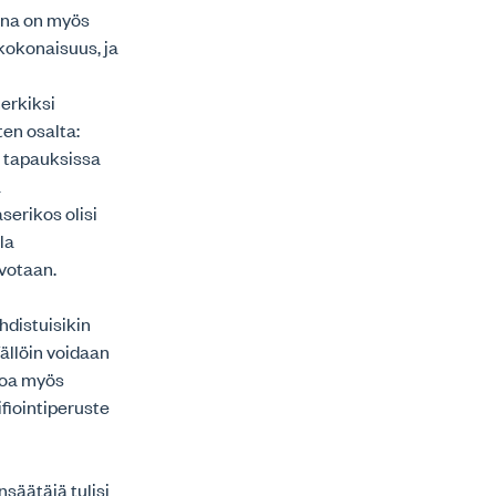
vana on myös
kokonaisuus, ja
erkiksi
en osalta:
a tapauksissa
a
serikos olisi
la
ivotaan.
hdistuisikin
Tällöin voidaan
tsoa myös
ifiointiperuste
säätäjä tulisi