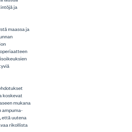
ntöjä ja
ystä maassa ja
kunnan
ion
ioperiaatteen
misoikeuksien
tyviä
 ehdotukset
ia koskevat
a-aseen mukana
eän ampuma-
 että uutena
aa rikollista