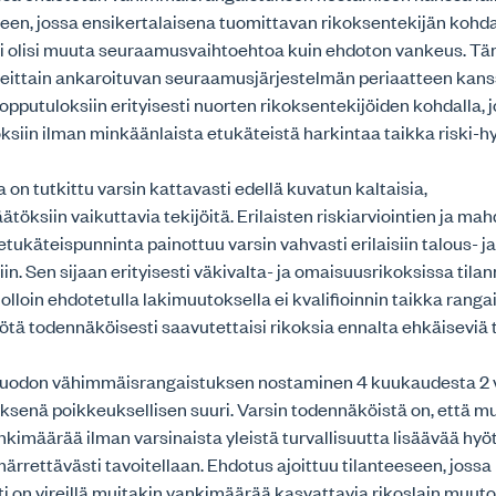
teen, jossa ensikertalaisena tuomittavan rikoksentekijän kohda
ei olisi muuta seuraamusvaihtoehtoa kuin ehdoton vankeus. T
steittain ankaroituvan seuraamusjärjestelmän periaatteen kanss
opputuloksiin erityisesti nuorten rikoksentekijöiden kohdalla, 
koksiin ilman minkäänlaista etukäteistä harkintaa taikka riski-h
 on tutkittu varsin kattavasti edellä kuvatun kaltaisia,
töksiin vaikuttavia tekijöitä. Erilaisten riskiarviointien ja mah
ukäteispunninta painottuu varsin vahvasti erilaisiin talous- j
iin. Sen sijaan erityisesti väkivalta- ja omaisuusrikoksissa tila
jolloin ehdotetulla lakimuutoksella ei kvalifioinnin taikka rang
ä todennäköisesti saavutettaisi rikoksia ennalta ehkäiseviä t
uodon vähimmäisrangaistuksen nostaminen 4 kuukaudesta 2 
yksenä poikkeuksellisen suuri. Varsin todennäköistä on, että m
nkimäärää ilman varsinaista yleistä turvallisuutta lisäävää hyöt
ärrettävästi tavoitellaan. Ehdotus ajoittuu tilanteeseen, jossa
i on vireillä muitakin vankimäärää kasvattavia rikoslain muut