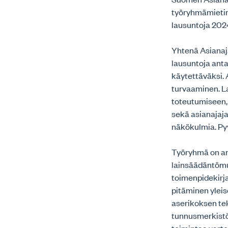
työryhmämietin
lausuntoja 2024
Yhtenä Asianaj
lausuntoja ant
käytettäväksi. 
turvaaminen. L
toteutumiseen,
sekä asianajaj
näkökulmia. Pyy
Työryhmä on arv
lainsäädäntömu
toimenpidekir
pitäminen ylei
aserikoksen te
tunnusmerkistö