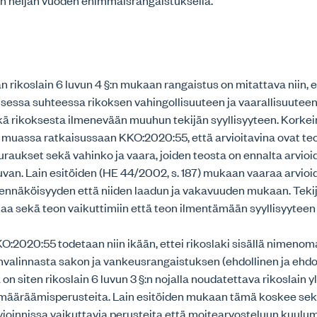
en neljän vuoden enimmäisrangaistuksella.
 rikoslain 6 luvun 4 §:n mukaan rangaistus on mitattava niin, e
essa suhteessa rikoksen vahingollisuuteen ja vaarallisuuteen
kä rikoksesta ilmenevään muuhun tekijän syyllisyyteen. Korkei
muassa ratkaisussaan KKO:2020:55, että arvioitavina ovat te
raukset sekä vahinko ja vaara, joiden teosta on ennalta arvioi
van. Lain esitöiden (HE 44/2002, s. 187) mukaan vaaraa arvio
ennäköisyyden että niiden laadun ja vakavuuden mukaan. Tekij
taa sekä teon vaikuttimiin että teon ilmentämään syyllisyytee
:2020:55 todetaan niin ikään, ettei rikoslaki sisällä nimenom
nvalinnasta sakon ja vankeusrangaistuksen (ehdollinen ja ehdoto
on siten rikoslain 6 luvun 3 §:n nojalla noudatettava rikoslain y
määräämisperusteita. Lain esitöiden mukaan tämä koskee se
vioinnissa vaikuttavia perusteita että moitearvosteluun kuul