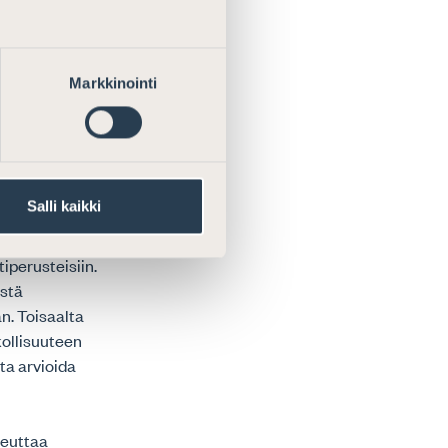
muutokset
ti huomioi sen
Markkinointi
kijän
Salli kaikki
imatta monissa
iperusteisiin.
istä
n. Toisaalta
kollisuuteen
sta arvioida
heuttaa