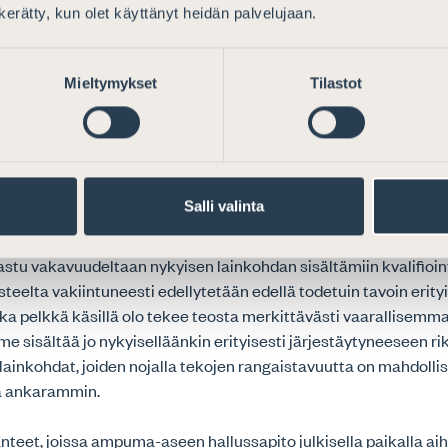
n kerätty, kun olet käyttänyt heidän palvelujaan.
seikat huomioiden Asianajajaliitto katsoo, että nyt ehdotetut 
rkeän ampuma-aserikoksen rangaistusasteikkoon eivät riittäväs
Mieltymykset
Tilastot
in tulevien tekojen toisistaan poikkeavia olosuhteita ja siten te
 teon vahingollisuuteen liittyviä eroja.
en hallussapito julkisella paikalla
Salli valinta
allussapito julkisella paikalla ei vaarapotentiaalistaan huol
nastu vakavuudeltaan nykyisen lainkohdan sisältämiin kvalifioint
usteelta vakiintuneesti edellytetään edellä todetuin tavoin erity
ka pelkkä käsillä olo tekee teosta merkittävästi vaarallisemma
 sisältää jo nykyiselläänkin erityisesti järjestäytyneeseen ri
et lainkohdat, joiden nojalla tekojen rangaistavuutta on mahdolli
ä ankarammin.
anteet, joissa ampuma-aseen hallussapito julkisella paikalla ai