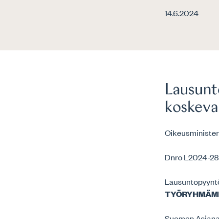
14.6.2024
Lausunt
koskeva
Oikeusminister
Dnro L2024-28
Lausuntopyyntö
TYÖRYHMÄMI
Suomen Asianaja