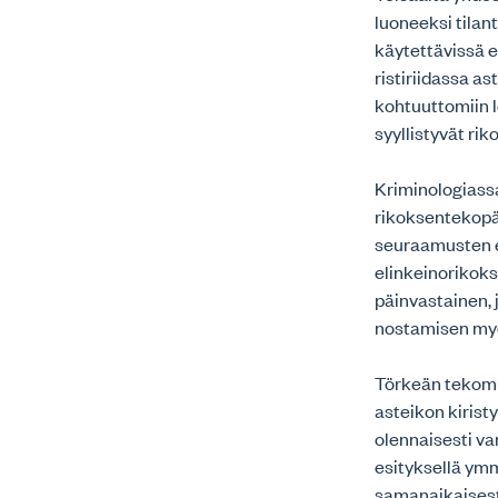
luoneeksi tilan
käytettävissä 
ristiriidassa a
kohtuuttomiin l
syyllistyvät ri
Kriminologiassa
rikoksentekopää
seuraamusten et
elinkeinorikoks
päinvastainen, 
nostamisen myöt
Törkeän tekom
asteikon kirist
olennaisesti va
esityksellä ymm
samanaikaisest