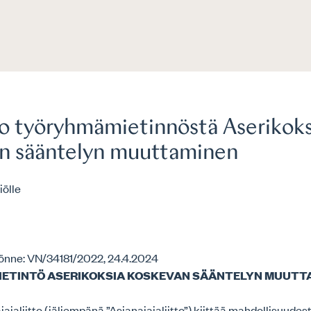
o työryhmämietinnöstä Aserikoks
n sääntelyn muuttaminen
iölle
nne: VN/34181/2022, 24.4.2024
ETINTÖ ASERIKOKSIA KOSKEVAN SÄÄNTELYN MUUTT
jaliitto (jäljempänä ”Asianajajaliitto”) kiittää mahdollisuudes