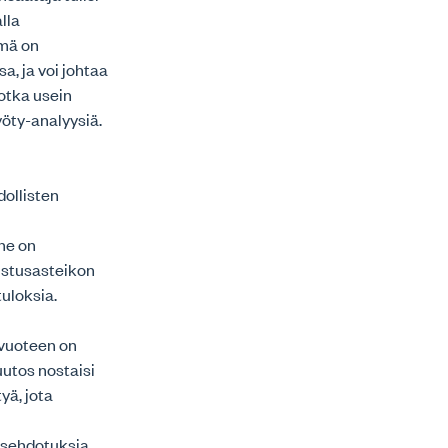
lla
ämä on
a, ja voi johtaa
jotka usein
yöty-analyysiä.
dollisten
a
nne on
aistusasteikon
uloksia.
vuoteen on
uutos nostaisi
yä, jota
osehdotuksia.