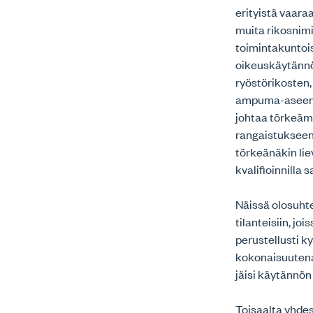
erityistä vaara
muita rikosnimi
toimintakuntoi
oikeuskäytännö
ryöstörikosten,
ampuma-aseen k
johtaa törkeäm
rangaistukseen 
törkeänäkin liev
kvalifioinnilla 
Näissä olosuhte
tilanteisiin, j
perustellusti k
kokonaisuutena 
jäisi käytännö
Toisaalta yhde