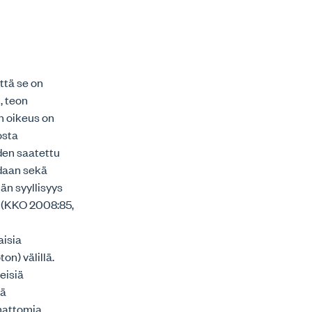
ttä se on
, teon
n oikeus on
osta
den saatettu
idaan sekä
än syyllisyys
n (KKO 2008:85,
aisia
n) välillä.
leisiä
kä
umattomia