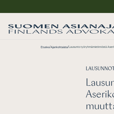
/
/
Lausunto työryhmämietinnöstä Aseri
Etusivu
Ajankohtaista
LAUSUNNO
Lausu
Aserik
muutt