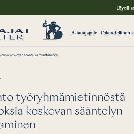
Löydä as
Asianajajalle
Oikeudellinen 
koksia koskevan sääntelyn muuttaminen
T
nto työryhmämietinnöstä
oksia koskevan sääntelyn
aminen