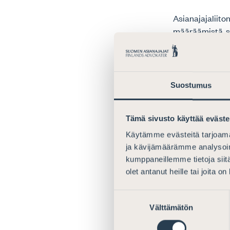
Asianajajaliito
määräämistä, si
asianajotoimist
riskiarviotaan 
noudattamisen 
toimitusjohtaja
Suostumus
kohdistaa Salm
vastuusta osak
Tämä sivusto käyttää eväste
rahanpesulaiss
henkilökohtaise
Käytämme evästeitä tarjoama
ja kävijämäärämme analysoim
Hallinto-oikeud
kumppaneillemme tietoja siitä
Asianajajaliitto
olet antanut heille tai joita o
suorittaman ra
valittaa korkei
Suostumuksen
osakeyhtiömuoto
Välttämätön
valinta
yhteinen rahanp