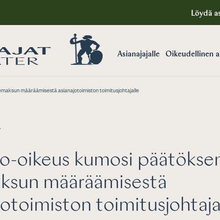
Löydä as
Asianajajalle
Oikeudellinen 
emaksun määräämisestä asianajotoimiston toimitusjohtajalle
T
to-oikeus kumosi päätökse
aksun määräämisestä
jotoimiston toimitusjohtaja