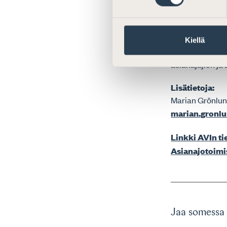
– Lain sanamuo
asianajotoimist
erittäin ongelm
Kiellä
Rahanpesulaki v
asianajajien ja 
Lisätietoja:
Marian Grönlund
marian.gronlun
Linkki AVIn t
Asianajotoimi
Jaa somessa