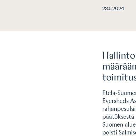
23.5.2024
Hallint
määrääm
toimitus
Etelä-Suomen
Eversheds As
rahanpesulai
päätöksestä 
Suomen alueh
poisti Salmi