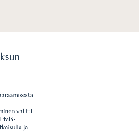
aksun
ääräämisestä
inen valitti
Etelä-
kaisulla ja