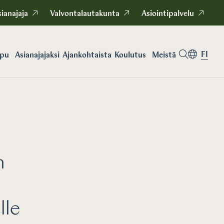
ianajaja
Valvontalautakunta
Asiointipalvelu
FI
apu
Asianajajaksi
Koulutus
Meistä
Ajankohtaista
n
lle