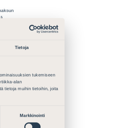
emaksun
tä
rahoittamisen
en
a voida
Tietoja
tusjohtajan
y
asianajaja
 ominaisuuksien tukemiseen
tiikka-alan
asto ja Suomen
ietoja muihin tietoihin, joita
jajaliiton
ksestä tarpeen
, että
itaan yksi,
Markkinointi