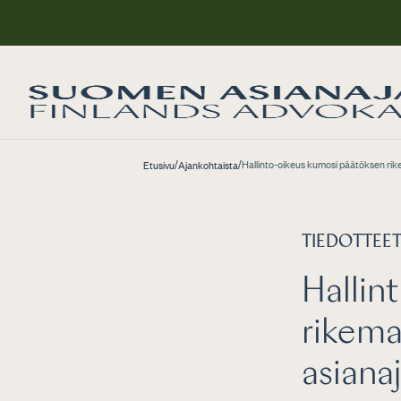
/
/
Hallinto-oikeus kumosi päätöksen rik
Etusivu
Ajankohtaista
TIEDOTTEE
Hallin
rikem
asiana