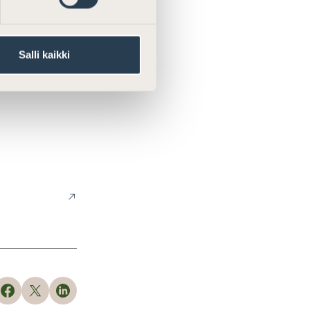
iskiarvio, on
teaa.
Salli kaikki
teet kohdistuvat