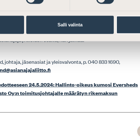
don mukainen tulkinta siitä, että osakeyhtiömuotoisessakin
ossa jokaisen asianajajan tulisi henkilökohtaisesti laatia oma r
allinen, yleisvalvonnasta vastaava johtaja
Marian Grönlund
to
Salli valinta
aatisikin uudistamista siltä osin, kehen lain mukaiset velvoit
asianajajayhtiöiden osalta, hän jatkaa.
, johtaja, jäsenasiat ja yleisvalvonta, p. 040 833 1690,
d@asianajajaliitto.fi
iedotteeseen 24.5.2024: Hallinto-oikeus kumosi Eversheds
sto Oy:n toimitusjohtajalle määrätyn rikemaksun