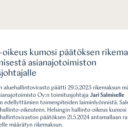
o-oikeus kumosi päätöksen rikem
isestä asianajotoimiston
johtajalle
 aluehallintovirasto päätti 29.5.2023 rikemaksun m
ianajotoimisto Oy:n toimitusjohtaja
Jari Salmiselle
n edellyttämien toimenpiteiden laiminlyönnistä. Salm
hallinto-oikeuteen. Helsingin hallinto-oikeus kumosi 
allintoviraston päätöksen 21.5.2024 antamallaan rat
selle määrätyn rikemaksun.