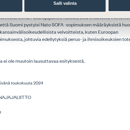
stuksen uhka) Suomen viranomaiset voivat peruuttaa tuomio
Salli valinta
malla kirjallisen lausuman USA:n joukkojen toimivaltaisille vir
 onnistuneena. Asianajajaliitto katsoo, että ehdotettu menette
että Suomi pystyisi Nato SOFA -sopimuksen määräyksistä huo
ansainvälisoikeudellisista velvoitteista, kuten Euroopan
imuksesta, johtuvia edellytyksiä perus- ja ihmisoikeuksien to
lla ei ole muutoin lausuttavaa esityksestä.
päivänä toukokuuta 2024
NAJAJALIITTO
n