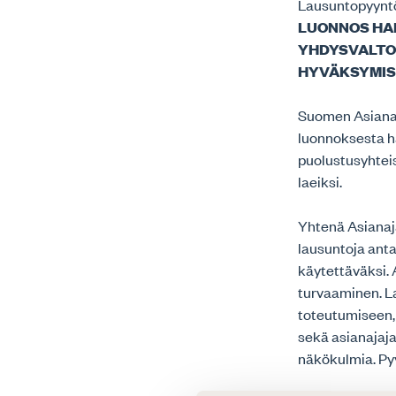
Lausuntopyynt
LUONNOS HA
YHDYSVALTO
HYVÄKSYMISE
Suomen Asianaja
luonnoksesta ha
puolustusyhtei
laeiksi.
Yhtenä Asianaj
lausuntoja ant
käytettäväksi. 
turvaaminen. L
toteutumiseen,
sekä asianajaj
näkökulmia. Pyy