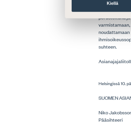
kuolemanrangai
Kiellä
luopumisen anta
perusteltuna ja
varmistamaan, 
noudattamaan k
ihmisoikeussop
suhteen.
Asianajajaliito
Helsingissä 10. 
SUOMEN ASIA
Niko Jakobsso
Pääsihteeri