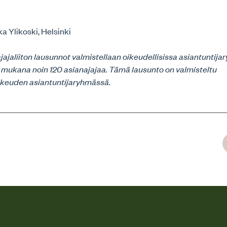
a Ylikoski, Helsinki
jaliiton lausunnot valmistellaan oikeudellisissa asiantuntijar
 mukana noin 120 asianajajaa. Tämä lausunto on valmisteltu
ikeuden asiantuntijaryhmässä.