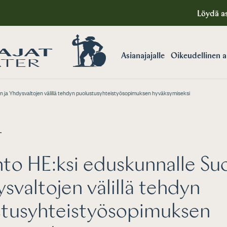
Löydä as
Asianajajalle
Oikeudellinen 
 ja Yhdysvaltojen välillä tehdyn puolustusyhteistyösopimuksen hyväksymiseksi
T
to HE:ksi eduskunnalle S
ysvaltojen välillä tehdyn
stusyhteistyösopimuksen