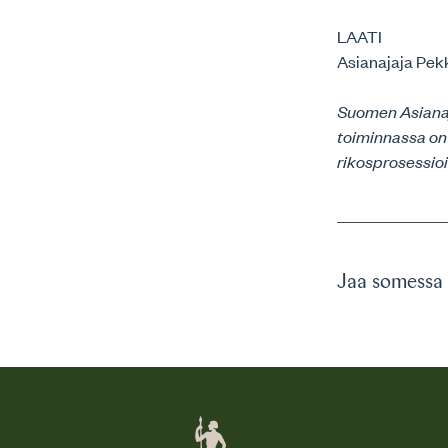
LAATI
Asianajaja Pekk
Suomen Asianaja
toiminnassa on
rikosprosessio
Jaa somessa