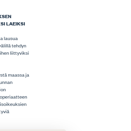
KSEN
SI LAEIKSI
ta lausua
älillä tehdyn
en liittyviksi
ystä maassa ja
kunnan
ion
ioperiaatteen
misoikeuksien
tyviä