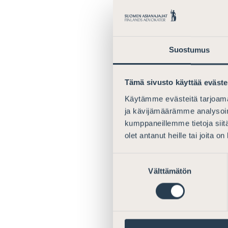
Yleiset huomi
Asianajajaliitt
voimaansaattami
Suostumus
lausuntokierro
lausunnossa es
sekä lähtökohda
Tämä sivusto käyttää eväste
vastuusta uutee
Käytämme evästeitä tarjoama
tai voi perustel
ja kävijämäärämme analysoim
toisten kansain
kumppaneillemme tietoja siitä
lausunnossa Hel
olet antanut heille tai joita o
muutosehdotuks
muutostarpeiden
Suostumuksen
Välttämätön
valinta
Nyt lausuttava
hyväksymiseksi 
pitää esitettyä
yksittäistapauk