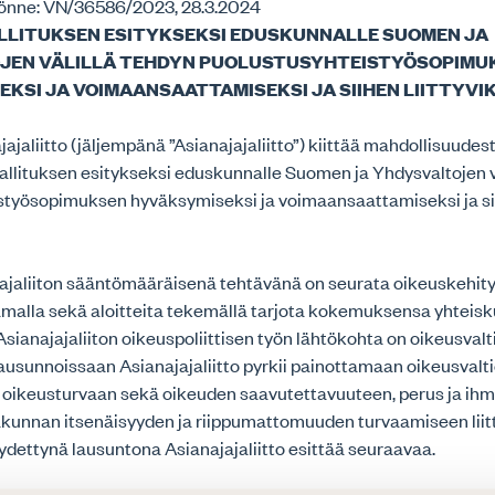
önne: VN/36586/2023, 28.3.2024
LLITUKSEN ESITYKSEKSI EDUSKUNNALLE SUOMEN JA
JEN VÄLILLÄ TEHDYN PUOLUSTUSYHTEISTYÖSOPIMU
KSI JA VOIMAANSAATTAMISEKSI JA SIIHEN LIITTYVIK
jaliitto (jäljempänä ”Asianajajaliitto”) kiittää mahdollisuudes
llituksen esitykseksi eduskunnalle Suomen ja Yhdysvaltojen v
styösopimuksen hyväksymiseksi ja voimaansaattamiseksi ja siih
ajaliiton sääntömääräisenä tehtävänä on seurata oikeuskehit
amalla sekä aloitteita tekemällä tarjota kokemuksensa yhteis
Asianajajaliiton oikeuspoliittisen työn lähtökohta on oikeusvalt
ausunnoissaan Asianajajaliitto pyrkii painottamaan oikeusvalt
 oikeusturvaan sekä oikeuden saavutettavuuteen, perus ja ih
akunnan itsenäisyyden ja riippumattomuuden turvaamiseen liit
dettynä lausuntona Asianajajaliitto esittää seuraavaa.