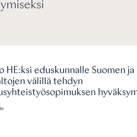
ymiseksi
o HE:ksi eduskunnalle Suomen ja
tojen välillä tehdyn
usyhteistyösopimuksen hyväksym
le