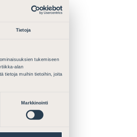
eksi ja
Tietoja
amassaan
n huomioimiseen
kaisesta
een liittyessään
 ominaisuuksien tukemiseen
äädännöllään
tiikka-alan
antamassaan
ietoja muihin tietoihin, joita
minkä vuoksi
Markkinointi
muksen
najajaliitto
sä
yisi