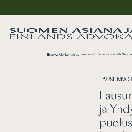
/
/
Lausunto HE:ksi eduskunnalle Suomen
Etusivu
Ajankohtaista
LAUSUNNO
Lausun
ja Yhd
puolu