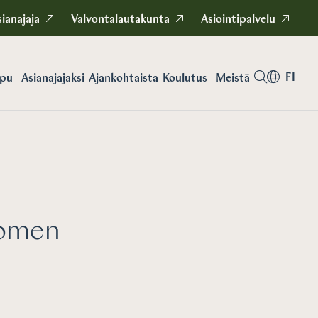
ianajaja
Valvontalautakunta
Asiointipalvelu
FI
apu
Asianajajaksi
Koulutus
Meistä
Ajankohtaista
uomen