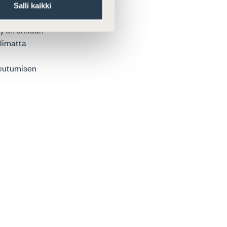
vallasta
Salli kaikki
anomaisille,
ly on omiaan
limatta
teutumisen