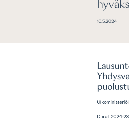
hyväks
10.5.2024
Lausunt
Yhdysval
puolust
Ulkoministeriöl
Dnro L2024-23