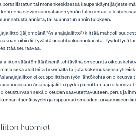
 pörssilistatun tai monenkeskisessä kaupankäyntijärjestelm
kohteena olevan suomalaisen yhtiön tulee antaa julkistaessa
suunnatusta annista, tai suunnatun annin tuloksen.
jaliitto (jäljempänä ”Asianajajaliitto”) kiittää mahdollisuudes
osakeanteihin liittyvästä suostitusluonnoksesta. Pyydettynä l
o esittää seuraavaa.
ajaliiton sääntömääräisenä tehtävänä on seurata oikeuskehit
amalla sekä aloitteita tekemällä tarjota kokemuksensa yhteis
Asianajajaliiton oikeuspoliittisen työn lähtökohta on oikeusvalt
ausunnoissaan Asianajajaliitto pyrkii painottamaan oikeusvalt
 oikeusturvaan sekä oikeuden saavutettavuuteen, perus ja ih
akunnan itsenäisyyden ja riippumattomuuden turvaamiseen liit
aliiton huomiot