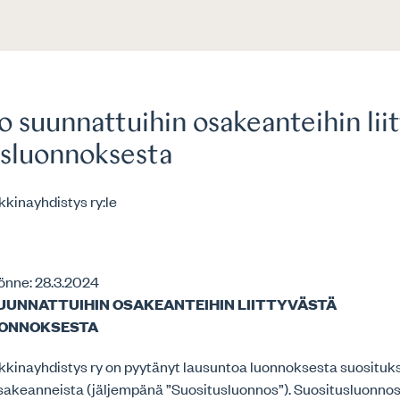
 suunnattuihin osakeanteihin lii
usluonnoksesta
kinayhdistys ry:le
4
önne: 28.3.2024
UUNNATTUIHIN OSAKEANTEIHIN LIITTYVÄSTÄ
ONNOKSESTA
kinayhdistys ry on pyytänyt lausuntoa luonnoksesta suosituk
sakeanneista (jäljempänä ”Suositusluonnos”). Suositusluonnos 