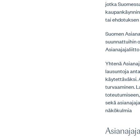
jotka Suomessa
kaupankäynnin 
tai ehdotuksen 
Suomen Asianaja
suunnattuihin 
Asianajajaliitt
Yhtenä Asianaj
lausuntoja ant
käytettäväksi. 
turvaaminen. L
toteutumiseen,
sekä asianajaj
näkökulmia
Asianajaj