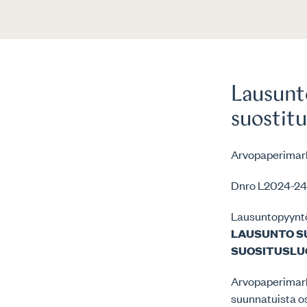
Lausunto
suostit
Arvopaperimark
Dnro L2024-2
Lausuntopyynt
LAUSUNTO S
SUOSITUSLU
Arvopaperimark
suunnatuista o