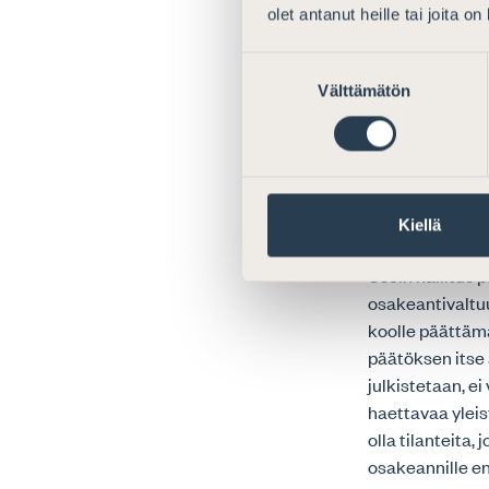
varauksella si
olet antanut heille tai joita o
liikkeeseenlas
Suostumuksen
kuvatun osakey
Välttämätön
valinta
arvopaperimark
vahingonkorvau
Kiellä
Suositukse
Usein hallitus
osakeantivaltu
koolle päättäm
päätöksen itse 
julkistetaan, e
haettavaa ylei
olla tilanteita
osakeannille e