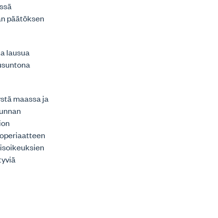
ässä
an päätöksen
ta lausua
ausuntona
ystä maassa ja
kunnan
ion
ioperiaatteen
misoikeuksien
tyviä