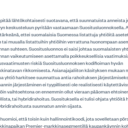
o pitää lähtökohtaisesti suotavana, että suunnatuista anneista 
yyn keskusteluun pyritään vastaamaan Suositusluonnoksella. As
 tärkeänä, ettei suomalaisia Suomessa listattuja yhtiöitä asete
 tai muualla listattuihin yhtiöihin verrattuna huonompaan as
an suhteen. Suositusluonnos ei saisi johtaa suomalaisten yh
an vaikeutumiseen asettamalla poikkeuksellisia vaatimuksia 
svaatimusten riskiä Suositusluonnoksen kodifioiman hyvän
kinatavan rikkomisesta. Asianajajaliiton käsityksen mukaan n
issa yhtiö harkitsee suunnattua antia rahoituksen järjestämiseks
nnin järjestäminen ei tyypillisesti ole realistisesti käytettävi
löin vaihtoehtona on ennemmin ollut vieraan pääoman ehtoinen 
ista, tai hybridirahoitus. Suosituksella ei tulisi ohjata yhtiöit
hybridirahoitusta suunnatun annin sijasta.
 huomioi, että toisin kuin hallinnointikoodi, jota sovelletaan pörs
rkkinapaikan Premier-markkinasegmentillä kaupankäynnin koh