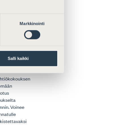
onnoksessa
luonnoksessa
van myös hyvää
Markkinointi
Salli kaikki
 yhtiökokouksen
kemään
dotus
oukselta
nnin. Voinee
nnatulle
kistettavaksi