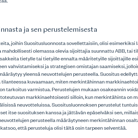
tää.
nnasta ja sen perustelemisesta
nteita, joihin Suositusluonnosta sovellettaisiin, olisi esimerkiks
a mahdollisesti olemassa olevia sijoittajia suunnattu ABB, tai ti
akkeita tietylle tai tietyille ennalta määritetyille sijoittajille e
n vahvistamiseksi ja strategisen omistajan saamiseksi, jolloi
ääräytyy yleensä neuvottelujen perusteella. Suositus edellyt
 tilanteessa kuvaamaan, miten merkintähinnan markkinaehto
i on tarkoitus varmistua. Perustelujen mukaan osakeannin void
toteutuvan markkinaehtoisesti silloin, kun merkintähinta on mä
välisissä neuvotteluissa. Suositusluonnoksen perustelut tuntuisi
aiset itse suosituksen kanssa ja jättävän epäselväksi sen, millai
 neuvottelujen perusteella määräytyneen merkintähinnan osalta
 katsoo, että perusteluja olisi tältä osin tarpeen selventää.