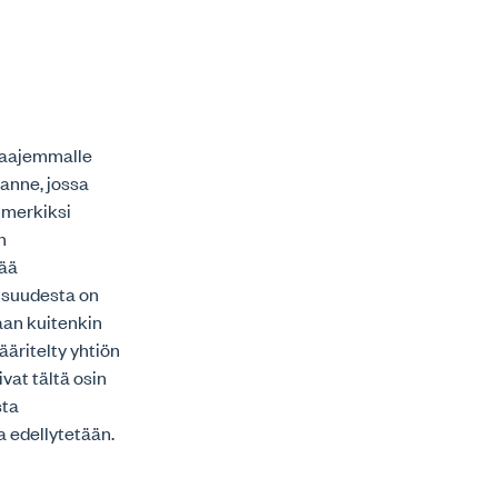
i laajemmalle
lanne, jossa
simerkiksi
n
tää
isuudesta on
aan kuitenkin
äritelty yhtiön
vat tältä osin
sta
 edellytetään.