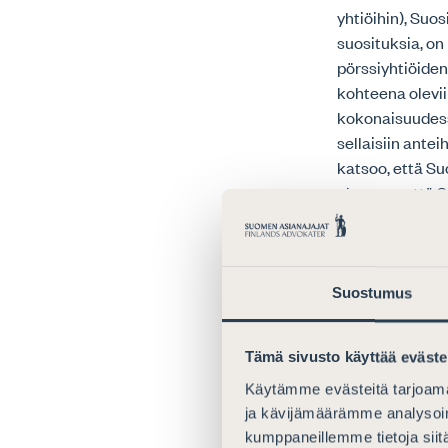
yhtiöihin), Su
suosituksia, on
pörssiyhtiöide
kohteena olevii
kokonaisuudess
sellaisiin ante
katsoo, että Su
olettaen, että 
on sanamuoto ”
epäselvyyttä.
Asianajajaliitt
Suostumus
tietojen julkis
säännöksiin, jo
Tämä sivusto käyttää eväste
Suositusluonno
taloudellista 
Käytämme evästeitä tarjoama
toteutumista os
ja kävijämäärämme analysoim
perusteluissa 
kumppaneillemme tietoja siitä