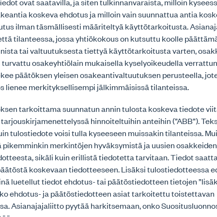
iedot ovat saatavilla, ja siten tulkinnanvaraista, milloin kysees
keantia koskeva ehdotus ja milloin vain suunnattua antia kos
tus ilman täsmällisesti määriteltyä käyttötarkoitusta. Asianaja
ttä tilanteessa, jossa yhtiökokous on kutsuttu koolle päättä
ista tai valtuutuksesta tiettyä käyttötarkoitusta varten, osa
 turvattu osakeyhtiölain mukaisella kyselyoikeudella verrattun
tekee päätöksen yleisen osakeantivaltuutuksen perusteella, jot
 lienee merkityksellisempi jälkimmäisissä tilanteissa.
ksen tarkoittama suunnatun annin tulosta koskeva tiedote vii
tarjouskirjamenettelyssä hinnoiteltuihin anteihin (”ABB”). Teks
uin tulostiedote voisi tulla kyseeseen muissakin tilanteissa. Mu
ä pikemminkin merkintöjen hyväksymistä ja uusien osakkeiden 
tteesta, sikäli kuin erillistä tiedotetta tarvitaan. Tiedot saatt
ipäätöstä koskevaan tiedotteeseen. Lisäksi tulostiedotteessa e
nä luetellut tiedot ehdotus- tai päätöstiedotteen tietojen ”lisäk
ko ehdotus- ja päätöstiedotteen asiat tarkoitettu toistettavan
sa. Asianajajaliitto pyytää harkitsemaan, onko Suositusluonnos