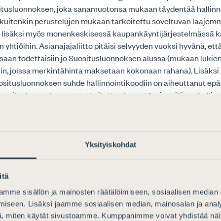
ositusluonnoksen, joka sanamuotonsa mukaan täydentää hallinn
 kuitenkin perustelujen mukaan tarkoitettu soveltuvan laajemmi
n lisäksi myös monenkeskisessä kaupankäyntijärjestelmässä 
n yhtiöihin. Asianajajaliitto pitäisi selvyyden vuoksi hyvänä, et
aan todettaisiin jo Suositusluonnoksen alussa (mukaan lukie
ihin, joissa merkintähinta maksetaan kokonaan rahana). Lisäksi 
ositusluonnoksen suhde hallinnointikoodiin on aiheuttanut epä
Suositusluonnoksen on tarkoitettu olevan täysin erillinen hallin
täydentää hallinnointikoodin suosituksia” edelleen omiaan a
o toteaa, että Suositusluonnoksella on tarkoitus kehittää ja y
Yksityiskohdat
tamiseen liittyvää markkinakäytäntöä, eikä puuttua osakeyhtiöl
iden on katsottu toimivan lainsäätäjän tavoitteiden mukaisesti.
itä
ksen perusteluissa on kuitenkin esimerkinomaisesti kuvattu 
syytä merkintäetuoikeudesta poikkeamiseksi sekä yhdenvertai
mme sisällön ja mainosten räätälöimiseen, sosiaalisen median
akeyhtiölain esitöitä laajemmin. Asianajajaliitto pitää hyvänä,
iseen. Lisäksi jaamme sosiaalisen median, mainosalan ja analy
kuvataan myös yhtiöoikeutta ja soveltamiskäytäntöä, mutta su
, miten käytät sivustoamme. Kumppanimme voivat yhdistää näitä t