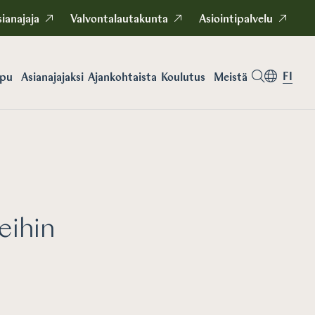
ianajaja
Valvontalautakunta
Asiointipalvelu
FI
apu
Asianajajaksi
Koulutus
Meistä
Ajankohtaista
eihin