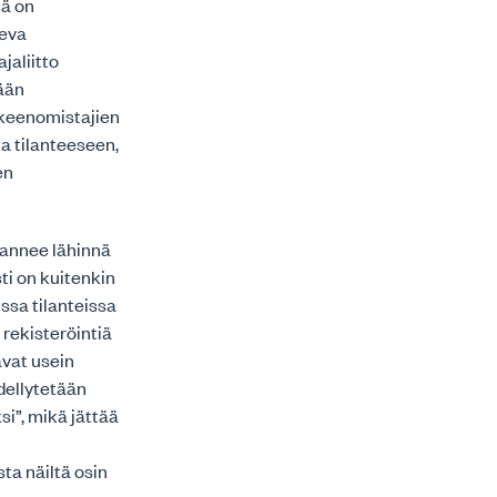
sä on
keva
jaliitto
mään
kkeenomistajien
a tilanteeseen,
en
tannee lähinnä
ti on kuitenkin
issa tilanteissa
rekisteröintiä
avat usein
dellytetään
si”, mikä jättää
ta näiltä osin