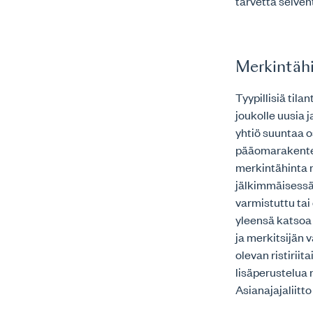
tarvetta selven
Merkintähi
Tyypillisiä tila
joukolle uusia j
yhtiö suuntaa os
pääomarakentee
merkintähinta m
jälkimmäisessä
varmistuttu ta
yleensä katsoa 
ja merkitsijän 
olevan ristiriit
lisäperustelua
Asianajajaliitto