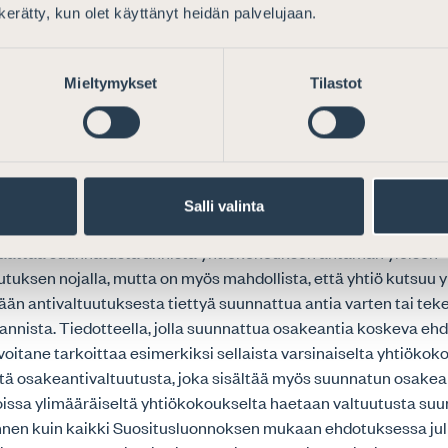
ihen, vaikuttaako osakeyhtiöoikeuden kuvaaminen Suosituslu
n kerätty, kun olet käyttänyt heidän palvelujaan.
kijan vahingonkorvausvastuuta laajentavasti, mikäli Suositus
htiöoikeudellisen soveltamiskäytännön katsotaan muodosta
Mieltymykset
Tilastot
kinatapaa ja sen rikkomuksen siten johtavan mahdolliseen
svastuuseen arvopaperimarkkinalain nojalla.
Salli valinta
n tarkoittamat tilanteet ja tiedotteet
 päättää suunnatusta annista yhtiökokouksen antaman yleisen
utuksen nojalla, mutta on myös mahdollista, että yhtiö kutsuu
ään antivaltuutuksesta tiettyä suunnattua antia varten tai te
annista. Tiedotteella, jolla suunnattua osakeantia koskeva eh
i voitane tarkoittaa esimerkiksi sellaista varsinaiselta yhtiökok
stä osakeantivaltuutusta, joka sisältää myös suunnatun osakea
, joissa ylimääräiseltä yhtiökokoukselta haetaan valtuutusta suu
nnen kuin kaikki Suositusluonnoksen mukaan ehdotuksessa jul