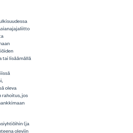
julkisuudessa
ianajajaliitto
ta
emaan
tiöiden
tai lisäämällä
iissä
i,
ssä oleva
rahoitus, jos
ä hankkimaan
siyhtiöihin (ja
teena oleviin