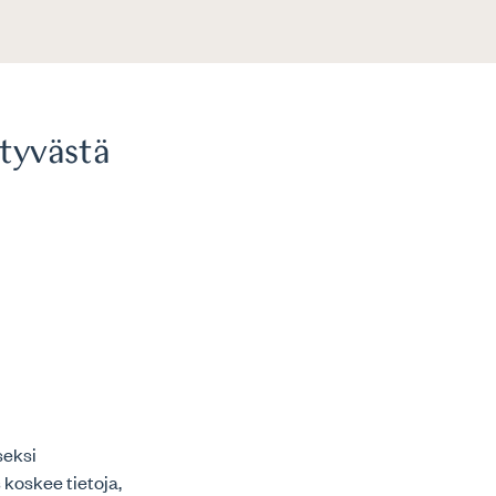
ttyvästä
seksi
koskee tietoja,