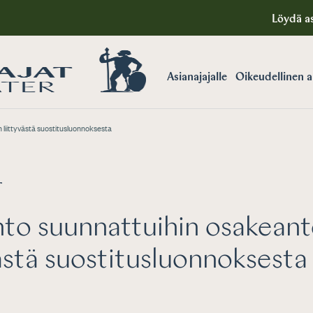
Löydä as
Asianajajalle
Oikeudellinen 
 liittyvästä suostitusluonnoksesta
T
to suunnattuihin osakeant
västä suostitusluonnoksesta