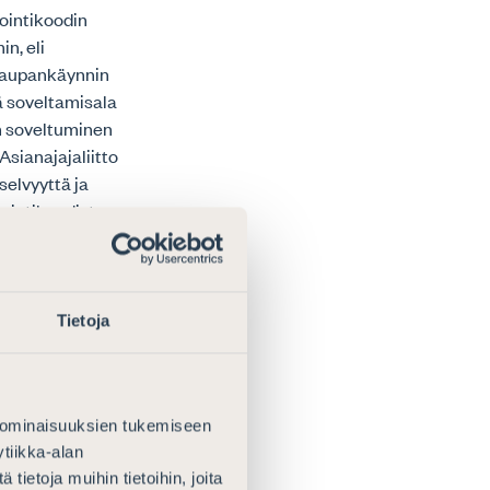
ointikoodin
n, eli
kaupankäynnin
tä soveltamisala
n soveltuminen
Asianajajaliitto
selvyyttä ja
nointikoodista,
iheuttamaan
hdenmukaistaa
Tietoja
ain
painavaa
suusperiaatteen
 ominaisuuksien tukemiseen
 että
tiikka-alan
htautuu
ietoja muihin tietoihin, joita