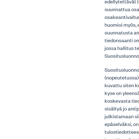
edellytettävät t
suunnattua osa
osakeantivaltuu
huomioi myös, e
suunnatusta ann
tiedonsaanti on
jossa hallitus 
Suositusluonnos
Suositusluonno
(nopeutetussa) 
kuvattu siten k
kyse on yleens
koskevasta tiedo
sisältyä jo ant
julkistamaan sii
epäselväksi, on
tulostiedottees