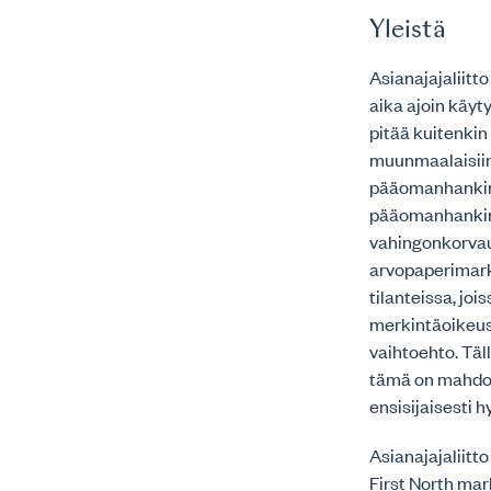
Yleistä
Asianajajaliitt
aika ajoin käyt
pitää kuitenkin
muunmaalaisiin
pääomanhankinn
pääomanhankinn
vahingonkorvau
arvopaperimark
tilanteissa, jo
merkintäoikeusa
vaihtoehto. Täl
tämä on mahdoll
ensisijaisesti 
Asianajajaliitto
First North ma