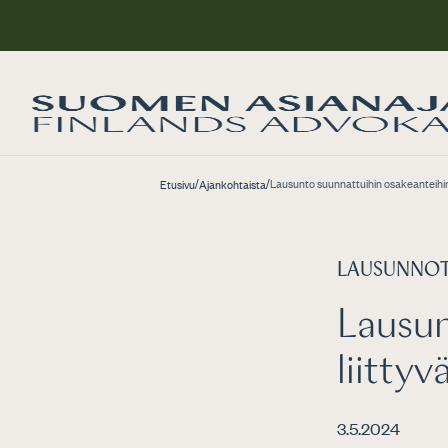
/
/
Lausunto suunnattuihin osakeanteihin
Etusivu
Ajankohtaista
LAUSUNNO
Lausun
liitty
3.5.2024