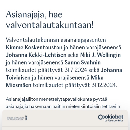
Asianajaja, hae
valvontalautakuntaan!
Valvontalautakunnan asianajajajäsenten
Kimmo Koskentaustan
ja hänen varajäsenensä
Johanna Kekki-Lehtisen
sekä
Niki J. Wellingin
ja hänen varajäsenensä
Sanna Svahnin
toimikaudet päättyvät 31.7.2024 sekä
Johanna
Toiviaisen
ja hänen varajäsenensä
Mika
Miesmäen
toimikaudet päättyvät 31.12.2024.
Asianajajaliiton menettelytapavaliokunta pyytää
asianajajia hakemaan näihin mielenkiintoisiin tehtäviin
mahdollisimman pian. Tehtävät ovat kaikkien
asianajajien haettavissa. Hakua on jatkettu ja aiemmin
toimitetut hakemukset huomioidaan. Jos olet