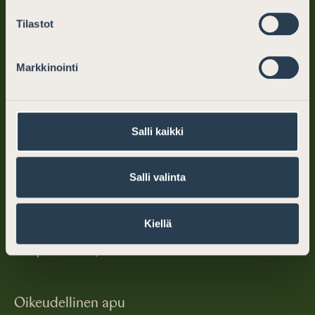
Tilastot
Markkinointi
Suomen Asianajajat
Salli kaikki
PL 194 (Mikonkatu 25)
00101 Helsinki
Salli valinta
puh. (09) 6866 120
Kiellä
info@asianajajat.fi
ma–pe klo 10–12, 13–15
Oikeudellinen apu