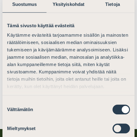
Suostumus
Yksityiskohdat
Tietoja
kiinnostunut, lähetä CV:llä varustettu hakemuksesi
pääsihteeri
Niko Jakobssonille
. Hakemus tulee
lähettää viimeistään 19.4.2024 osoitteella
Tämä sivusto käyttää evästeitä
niko.jakobsson@asianajajaliitto.fi
. Henkilövalinnat
Käytämme evästeitä tarjoamamme sisällön ja mainosten
tehdään valtuuskunnan kevätkokouksessa Helsingissä
räätälöimiseen, sosiaalisen median ominaisuuksien
7.6.2024.
tukemiseen ja kävijämäärämme analysoimiseen. Lisäksi
Lisätietoa valvontalautakunnan toiminnasta ja jäsenen
jaamme sosiaalisen median, mainosalan ja analytiikka-
alan kumppaneillemme tietoja siitä, miten käytät
tehtävistä
valvontalautakunnan verkkosivuilta
.
sivustoamme. Kumppanimme voivat yhdistää näitä
tietoja muihin tietoihin, joita olet antanut heille tai joita on
kerätty, kun olet käyttänyt heidän palvelujaan.
Jaa somessa
Suostumuksen
Välttämätön
valinta
Mieltymykset