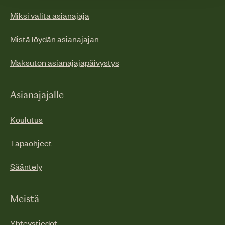
Miksi valita asianajaja
Mistä löydän asianajajan
Maksuton asianajajapäivystys
Asianajajalle
Koulutus
Tapaohjeet
Sääntely
Meistä
Yhteystiedot