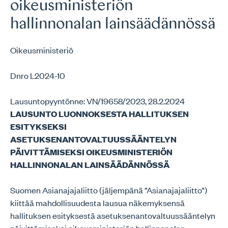
oikeusministeriön
hallinnonalan lainsäädännössä
Oikeusministeriö
Dnro L2024-10
Lausuntopyyntönne: VN/19658/2023, 28.2.2024
LAUSUNTO LUONNOKSESTA HALLITUKSEN
ESITYKSEKSI
ASETUKSENANTOVALTUUSSÄÄNTELYN
PÄIVITTÄMISEKSI OIKEUSMINISTERIÖN
HALLINNONALAN LAINSÄÄDÄNNÖSSÄ
Suomen Asianajajaliitto (jäljempänä ”Asianajajaliitto”)
kiittää mahdollisuudesta lausua näkemyksensä
hallituksen esityksestä asetuksenantovaltuussääntelyn