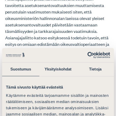
tavoitetta asetuksenantovaltuuksien muuttamisesta
perustulain vaatimusten mukaisesti siten, että
oikeusministeriön hallinnonalan laeissa olevat yleiset
asetuksenantovaltuudet päivitetään vastaamaan
täsmällisyyden ja tarkkarajaisuuden vaatimuksia.
Asianajajaliitto katsoo esityksessä todetuin tavoin, että
esitys on omiaan edistämään oikeusvaltioperiaatteen ja
hallinnon lainalaisuuden periaatteen toteutumista.
Asianajajaliitto korostaa, että nyt käsillä oleva aloite on
Suostumus
Yksityiskohdat
Tietoja
erinomainen esimerkki niin sanotusta lainsäädännön
huoltotyöstä, jonka toteuttamiseen ministeriöille tulisi
poikkeuksetta turvata resursseja hallitusohjelmista
Tämä sivusto käyttää evästeitä
riippumatta.
Käytämme evästeitä tarjoamamme sisällön ja mainosten
räätälöimiseen, sosiaalisen median ominaisuuksien
Asianajajaliitto jakaa esityksessä todetun kannan siitä,
tukemiseen ja kävijämäärämme analysoimiseen. Lisäksi
että sellaiset lainsäädännössä olevat yleisvaltuudet,
jaamme sosiaalisen median, mainosalan ja analytiikka-
joiden perusteella ei ole annettu asetuksia, ja jotka eivät