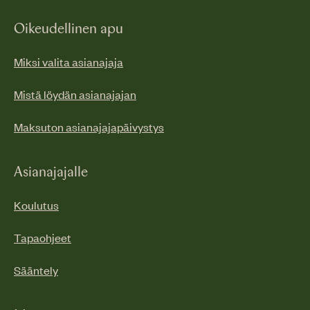
Oikeudellinen apu
Miksi valita asianajaja
Mistä löydän asianajajan
Maksuton asianajajapäivystys
Asianajajalle
Koulutus
Tapaohjeet
Sääntely