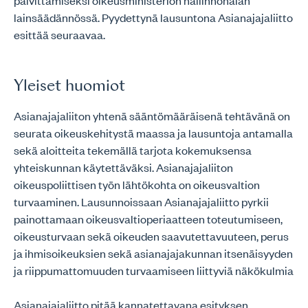
päivittämiseksi oikeusministeriön hallinnonalan
lainsäädännössä. Pyydettynä lausuntona Asianajajaliitto
esittää seuraavaa.
Yleiset huomiot
Asianajajaliiton yhtenä sääntömääräisenä tehtävänä on
seurata oikeuskehitystä maassa ja lausuntoja antamalla
sekä aloitteita tekemällä tarjota kokemuksensa
yhteiskunnan käytettäväksi. Asianajajaliiton
oikeuspoliittisen työn lähtökohta on oikeusvaltion
turvaaminen. Lausunnoissaan Asianajajaliitto pyrkii
painottamaan oikeusvaltioperiaatteen toteutumiseen,
oikeusturvaan sekä oikeuden saavutettavuuteen, perus
ja ihmisoikeuksien sekä asianajajakunnan itsenäisyyden
ja riippumattomuuden turvaamiseen liittyviä näkökulmia
Asianajajaliitto pitää kannatettavana esityksen