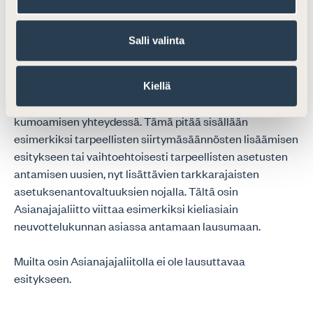
asteiset säädökset kumoutuvat, jollei toisin säädetä.
Salli valinta
Asianajajaliitto katsoo, että esityksessä tulisi tarkemmin
huomioida asetuksenantovaltuuksien kumoamisen
vaikutuksia alemmanasteiseen sääntelyyn siltä osin, kun
Kiellä
niiden voidaan katsoa kumoutuvan yleisvaltuuden
kumoamisen yhteydessä. Tämä pitää sisällään
esimerkiksi tarpeellisten siirtymäsäännösten lisäämisen
esitykseen tai vaihtoehtoisesti tarpeellisten asetusten
antamisen uusien, nyt lisättävien tarkkarajaisten
asetuksenantovaltuuksien nojalla. Tältä osin
Asianajajaliitto viittaa esimerkiksi kieliasiain
neuvottelukunnan asiassa antamaan lausumaan.
Muilta osin Asianajajaliitolla ei ole lausuttavaa
esitykseen.