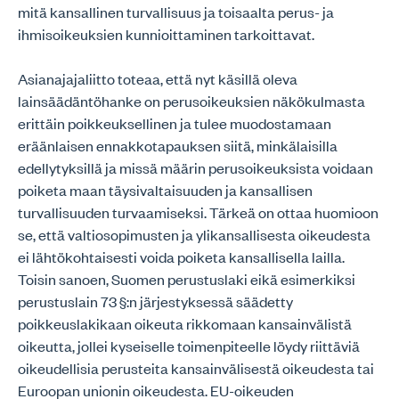
mitä kansallinen turvallisuus ja toisaalta perus- ja
ihmisoikeuksien kunnioittaminen tarkoittavat.
Asianajajaliitto toteaa, että nyt käsillä oleva
lainsäädäntöhanke on perusoikeuksien näkökulmasta
erittäin poikkeuksellinen ja tulee muodostamaan
eräänlaisen ennakkotapauksen siitä, minkälaisilla
edellytyksillä ja missä määrin perusoikeuksista voidaan
poiketa maan täysivaltaisuuden ja kansallisen
turvallisuuden turvaamiseksi. Tärkeä on ottaa huomioon
se, että valtiosopimusten ja ylikansallisesta oikeudesta
ei lähtökohtaisesti voida poiketa kansallisella lailla.
Toisin sanoen, Suomen perustuslaki eikä esimerkiksi
perustuslain 73 §:n järjestyksessä säädetty
poikkeuslakikaan oikeuta rikkomaan kansainvälistä
oikeutta, jollei kyseiselle toimenpiteelle löydy riittäviä
oikeudellisia perusteita kansainvälisestä oikeudesta tai
Euroopan unionin oikeudesta. EU-oikeuden