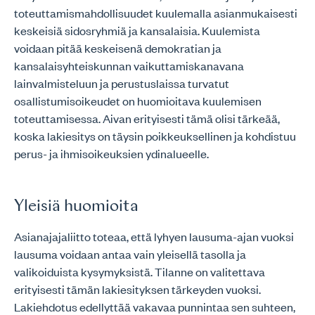
toteuttamismahdollisuudet kuulemalla asianmukaisesti
keskeisiä sidosryhmiä ja kansalaisia. Kuulemista
voidaan pitää keskeisenä demokratian ja
kansalaisyhteiskunnan vaikuttamiskanavana
lainvalmisteluun ja perustuslaissa turvatut
osallistumisoikeudet on huomioitava kuulemisen
toteuttamisessa. Aivan erityisesti tämä olisi tärkeää,
koska lakiesitys on täysin poikkeuksellinen ja kohdistuu
perus- ja ihmisoikeuksien ydinalueelle.
Yleisiä huomioita
Asianajajaliitto toteaa, että lyhyen lausuma-ajan vuoksi
lausuma voidaan antaa vain yleisellä tasolla ja
valikoiduista kysymyksistä. Tilanne on valitettava
erityisesti tämän lakiesityksen tärkeyden vuoksi.
Lakiehdotus edellyttää vakavaa punnintaa sen suhteen,