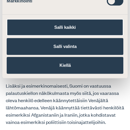
Markkinointi
epäinhimillisen tai ihmisarvoa loukkaavan kohtelun tai
rangaistuksen kohteeksi.
Kun esimerkiksi tarkastellaan edellä mainittua
Salli kaikki
henkilöiden maajakaumaa, on selvää, että suurimmalta
osin jo lähtömaat ovat sellaisia, että se muodostaa
Salli valinta
vahvan olettaman kansainvälisen suojelun tarpeesta ja
siten näistä maista tulevien henkilöiden hakemukset
olisi joka tapauksessa otettava vastaan ja tutkittava
Kiellä
normaalissa turvapaikkamenettelyssä.
Lisäksi ja esimerkinomaisesti, Suomi on vastuussa
palautuskiellon näkökulmasta myös siitä, jos vaarassa
oleva henkilö edelleen käännytettäisiin Venäjältä
lähtömaahansa. Venäjä käännyttää tiettävästi henkilöitä
esimerkiksi Afganistaniin ja Iraniin, jotka kohdistavat
vainoa esimerkiksi poliittisiin toisinajattelijoihin.