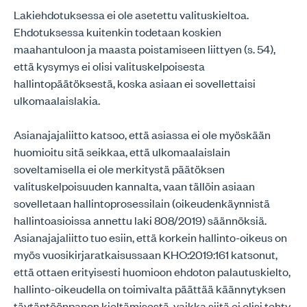
Lakiehdotuksessa ei ole asetettu valituskieltoa.
Ehdotuksessa kuitenkin todetaan koskien
maahantuloon ja maasta poistamiseen liittyen (s. 54),
että kysymys ei olisi valituskelpoisesta
hallintopäätöksestä, koska asiaan ei sovellettaisi
ulkomaalaislakia.
Asianajajaliitto katsoo, että asiassa ei ole myöskään
huomioitu sitä seikkaa, että ulkomaalaislain
soveltamisella ei ole merkitystä päätöksen
valituskelpoisuuden kannalta, vaan tällöin asiaan
sovelletaan hallintoprosessilain (oikeudenkäynnistä
hallintoasioissa annettu laki 808/2019) säännöksiä.
Asianajajaliitto tuo esiin, että korkein hallinto-oikeus on
myös vuosikirjaratkaisussaan KHO:2019:161 katsonut,
että ottaen erityisesti huomioon ehdoton palautuskielto,
hallinto-oikeudella on toimivalta päättää käännytyksen
täytäntöönpanon kieltämisestä, vaikka siitä ei olisi tehty