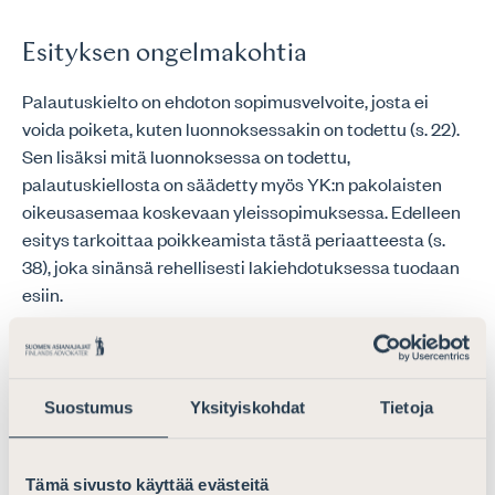
Esityksen ongelmakohtia
Palautuskielto on ehdoton sopimusvelvoite, josta ei
voida poiketa, kuten luonnoksessakin on todettu (s. 22).
Sen lisäksi mitä luonnoksessa on todettu,
palautuskiellosta on säädetty myös YK:n pakolaisten
oikeusasemaa koskevaan yleissopimuksessa. Edelleen
esitys tarkoittaa poikkeamista tästä periaatteesta (s.
38), joka sinänsä rehellisesti lakiehdotuksessa tuodaan
esiin.
Kun tarkastellaan jo tulleita henkilöitä, mediatietojen
mukaan Itärajan kautta tulleista turvapaikkaa
hakeneista suurimman ryhmän olivat 29.1.2024
Suostumus
Yksityiskohdat
Tietoja
mennessä muodostaneet Syyrian kansalaiset (491),
toiseksi suurimman Somalian kansalaiset (360) ja
kolmanneksi suurimman ryhmän Jemenin kansalaiset
Tämä sivusto käyttää evästeitä