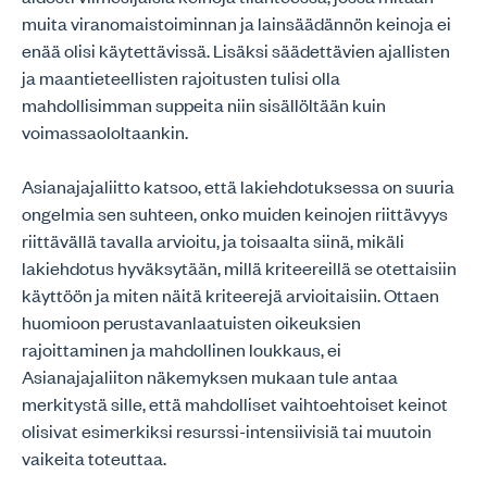
muita viranomaistoiminnan ja lainsäädännön keinoja ei
enää olisi käytettävissä. Lisäksi säädettävien ajallisten
ja maantieteellisten rajoitusten tulisi olla
mahdollisimman suppeita niin sisällöltään kuin
voimassaololtaankin.
Asianajajaliitto katsoo, että lakiehdotuksessa on suuria
ongelmia sen suhteen, onko muiden keinojen riittävyys
riittävällä tavalla arvioitu, ja toisaalta siinä, mikäli
lakiehdotus hyväksytään, millä kriteereillä se otettaisiin
käyttöön ja miten näitä kriteerejä arvioitaisiin. Ottaen
huomioon perustavanlaatuisten oikeuksien
rajoittaminen ja mahdollinen loukkaus, ei
Asianajajaliiton näkemyksen mukaan tule antaa
merkitystä sille, että mahdolliset vaihtoehtoiset keinot
olisivat esimerkiksi resurssi-intensiivisiä tai muutoin
vaikeita toteuttaa.