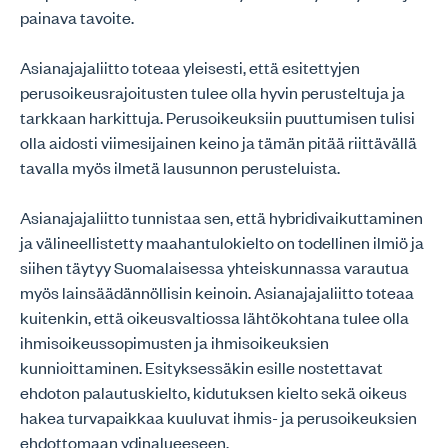
painava tavoite.
Asianajajaliitto toteaa yleisesti, että esitettyjen
perusoikeusrajoitusten tulee olla hyvin perusteltuja ja
tarkkaan harkittuja. Perusoikeuksiin puuttumisen tulisi
olla aidosti viimesijainen keino ja tämän pitää riittävällä
tavalla myös ilmetä lausunnon perusteluista.
Asianajajaliitto tunnistaa sen, että hybridivaikuttaminen
ja välineellistetty maahantulokielto on todellinen ilmiö ja
siihen täytyy Suomalaisessa yhteiskunnassa varautua
myös lainsäädännöllisin keinoin. Asianajajaliitto toteaa
kuitenkin, että oikeusvaltiossa lähtökohtana tulee olla
ihmisoikeussopimusten ja ihmisoikeuksien
kunnioittaminen. Esityksessäkin esille nostettavat
ehdoton palautuskielto, kidutuksen kielto sekä oikeus
hakea turvapaikkaa kuuluvat ihmis- ja perusoikeuksien
ehdottomaan ydinalueeseen.