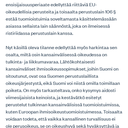
ensisijaisuusperiaate edellyttää riittäviä EU-
oikeudellisia perusteita ja toisaalta perustuslain 106 §
estää tuomioistuimia soveltamasta käsittelemässään
asiassa sellaista lain säännöstä, joka on ilmeisessä
ristiriidassa perustuslain kanssa.
Nyt käsillä oleva tilanne edellyttää myös harkintaa sen
osalta, miltä osin kansainvälisessä oikeudessa on
tulkinta- ja liikkumavaraa. Lähtökohtaisesti
kansainväliset ihmisoikeussopimukset, joihin Suomi on
sitoutunut, ovat osa Suomen perustuslaillista
oikeusjärjestystä, eikä Suomi voi niistä omilla toimillaan
poiketa. On myös tarkasteltava, onko kysymys aidosti
viimesijaisista keinoista, ja kestävätkö esitetyt
perustelut tulkinnan kansainvälisissä tuomioistuimissa,
kuten Euroopan ihmisoikeustuomioistuimessa. Toisaalta
voidaan todeta, että vaikka kansallinen turvallisuus ei
ole perusoikeus, se on oikeushyvä sekä hyväksyttävä ja