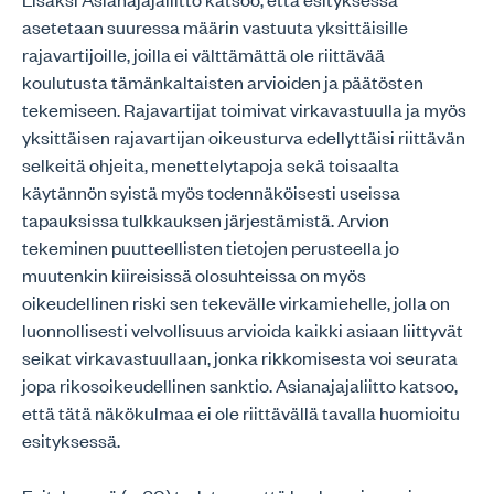
asetetaan suuressa määrin vastuuta yksittäisille
rajavartijoille, joilla ei välttämättä ole riittävää
koulutusta tämänkaltaisten arvioiden ja päätösten
tekemiseen. Rajavartijat toimivat virkavastuulla ja myös
yksittäisen rajavartijan oikeusturva edellyttäisi riittävän
selkeitä ohjeita, menettelytapoja sekä toisaalta
käytännön syistä myös todennäköisesti useissa
tapauksissa tulkkauksen järjestämistä. Arvion
tekeminen puutteellisten tietojen perusteella jo
muutenkin kiireisissä olosuhteissa on myös
oikeudellinen riski sen tekevälle virkamiehelle, jolla on
luonnollisesti velvollisuus arvioida kaikki asiaan liittyvät
seikat virkavastuullaan, jonka rikkomisesta voi seurata
jopa rikosoikeudellinen sanktio. Asianajajaliitto katsoo,
että tätä näkökulmaa ei ole riittävällä tavalla huomioitu
esityksessä.