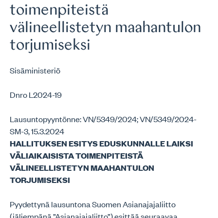
toimenpiteistä
välineellistetyn maahantulon
torjumiseksi
Sisäministeriö
Dnro L2024-19
Lausuntopyyntönne: VN/5349/2024; VN/5349/2024-
SM-3, 15.3.2024
HALLITUKSEN ESITYS EDUSKUNNALLE LAIKSI
VÄLIAIKAISISTA TOIMENPITEISTÄ
VÄLINEELLISTETYN MAAHANTULON
TORJUMISEKSI
Pyydettynä lausuntona Suomen Asianajajaliitto
(jäljempänä ”Asianajajaliitto”) esittää seuraavaa.