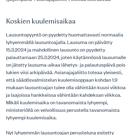
Koskien kuulemisaikaa
Lausuntopyyntö on pyydetty huomattavasti normaalia
lyhyemmällä lausuntoajalla. Lausuma on päivätty
15.3.2024 ja mahdollinen lausunto on pyydetty
palauttamaan 25.3.2024, joten käytännössä lausumalle
on jätetty lausuma-aikaa lähetys- ja palautuspäivä pois
lukien viisi arkipäivää. Asianajajaliitto toteaa yleisesti,
että säädösvalmistelun kuulemisoppaan kohdan 1.9
mukaan lausuntoajan tulee olla vähintään kuusi viikkoa
ja laajoissa hankkeissa vähintään kahdeksan viikkoa.
Mikäli kuulemisaika on tavanomaista lyhyempi,
ministeriöllä on velvollisuus perustella tavanomaista
lyhyempi kuulemisaika.
Nyt lyhyemmän lausuntoajan perusteluna esitetty