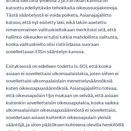
artikla luettuna yhdessä 2 ja 3 artiklan kanssa on
katsottu edellyttävän tehokkaita oikeussuojakeinoja.
Tästä sääntelystä ei voida poiketa. Asianajajaliitto
katsoo, että nyt esitetty laki, eikä lakiin asetettu
nimenomainen valituskieltokaan merkitsisi sitä, että
hallinto-oikeuden ei tulisi tutkia mahdollista valitusta,
koska valituskielto olisi ristiriidassa suoraan
sovellettavan EIS:n sääntelyn kanssa.
Esityksessä on edelleen todettu (s. 60), että koska
asiaan ei sovellettaisi ulkomaalaislakia, joten siihen ei
sovellettaisi ulkomaalaislain menettelysäännöksiä
kuten oikeusapuasäännöksiä. Asianajajaliitto toteaa,
että oikeusapulain 1 §:n mukaan on selvää, että asiaan
kuitenkin sovellettaisiin oikeusapulakia, koska vaikka
ulkomaalaislain oikeusapusäännöstä ei sovellettaisi,
sovelletaan asiaan kuitenkin oikeusapulain yleisiä
sääntöjä, ja siten päätöksen kohteena olevilla henkilöillä