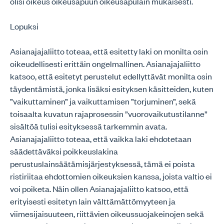
olisi oikeus oikeusapuun oikeusapulain mukaisesti.
Lopuksi
Asianajajaliitto toteaa, että esitetty laki on monilta osin
oikeudellisesti erittäin ongelmallinen. Asianajajaliitto
katsoo, että esitetyt perustelut edellyttävät monilta osin
täydentämistä, jonka lisäksi esityksen käsitteiden, kuten
”vaikuttaminen” ja vaikuttamisen ”torjuminen”, sekä
toisaalta kuvatun rajaprosessin ”vuorovaikutustilanne”
sisältöä tulisi esityksessä tarkemmin avata.
Asianajajaliitto toteaa, että vaikka laki ehdotetaan
säädettäväksi poikkeuslakina
perustuslainsäätämisjärjestyksessä, tämä ei poista
ristiriitaa ehdottomien oikeuksien kanssa, joista valtio ei
voi poiketa. Näin ollen Asianajajaliitto katsoo, että
erityisesti esitetyn lain välttämättömyyteen ja
viimesijaisuuteen, riittävien oikeussuojakeinojen sekä