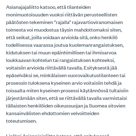
Asianajajaliitto katsoo, että tilanteiden
monimuotoisuuden vuoksi riittävän perusteellisten
päätösten tekeminen ”rajalla” rajavartioviranomaisen
toimesta voi muodostua täysin mahdottomaksi siten,
että seikat, joilla voidaan arvioida sitä, onko henkilö
todellisessa vaarassa joutua kuolemanrangaistuksen,
kidutuksen tai muun epäinhimillisen tai ihmisarvoa
loukkaavan kohtelun tai rangaistuksen kohteeksi,
voitaisiin arvioida riittävällä tavalla. Esityksestä jää
epäselväksi se, minkälaisen vuorovaikutustilanteen tai
prosessin tuloksena kyseinen arvio voitaisiin tehdä ja
toisaalta miten kyseinen prosessi käytännössä tultaisiin
järjestämään siten, että se riittävällä tavalla varmistaisi
tällaisten henkilöiden oikeussuojan ja Suomea sitovien
kansainvälisten ehdottomien velvoitteiden
toteutumisen.
Lisäksi Asianajajaliitto katsoo, että esityksessä