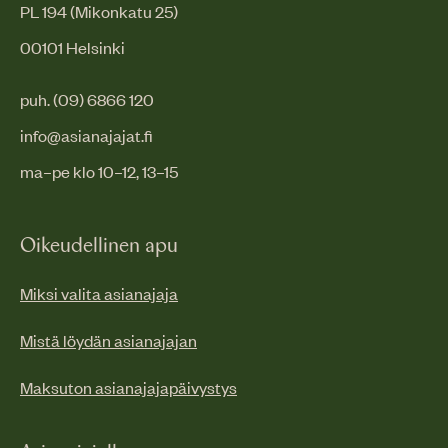
PL 194 (Mikonkatu 25)
00101 Helsinki
puh. (09) 6866 120
info@asianajajat.fi
ma–pe klo 10–12, 13–15
Oikeudellinen apu
Miksi valita asianajaja
Mistä löydän asianajajan
Maksuton asianajajapäivystys