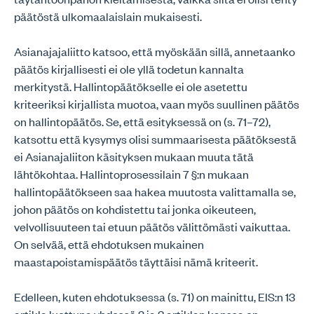
päätöstä ulkomaalaislain mukaisesti.
Asianajajaliitto katsoo, että myöskään sillä, annetaanko
päätös kirjallisesti ei ole yllä todetun kannalta
merkitystä. Hallintopäätökselle ei ole asetettu
kriteeriksi kirjallista muotoa, vaan myös suullinen päätös
on hallintopäätös. Se, että esityksessä on (s. 71–72),
katsottu että kysymys olisi summaarisesta päätöksestä
ei Asianajaliiton käsityksen mukaan muuta tätä
lähtökohtaa. Hallintoprosessilain 7 §:n mukaan
hallintopäätökseen saa hakea muutosta valittamalla se,
johon päätös on kohdistettu tai jonka oikeuteen,
velvollisuuteen tai etuun päätös välittömästi vaikuttaa.
On selvää, että ehdotuksen mukainen
maastapoistamispäätös täyttäisi nämä kriteerit.
Edelleen, kuten ehdotuksessa (s. 71) on mainittu, EIS:n 13