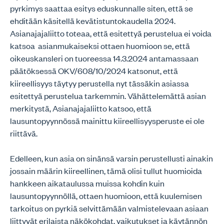
pyrkimys saattaa esitys eduskunnalle siten, että se
ehditään käsitellä kevätistuntokaudella 2024.
Asianajajaliitto toteaa, että esitettyä perustelua ei voida
katsoa asianmukaiseksi ottaen huomioon se, että
oikeuskansleri on tuoreessa 14.3.2024 antamassaan
päätöksessä OKV/608/10/2024 katsonut, että
kiireellisyys täytyy perustella nyt tässäkin asiassa
esitettyä perustelua tarkemmin. Vähättelemättä asian
merkitystä, Asianajajaliitto katsoo, että
lausuntopyynnössä mainittu kiireellisyysperuste ei ole
riittävä.
Edelleen, kun asia on sinänsä varsin perustellusti ainakin
jossain määrin kiireellinen, tämä olisi tullut huomioida
hankkeen aikataulussa muissa kohdin kuin
lausuntopyynnöllä, ottaen huomioon, että kuulemisen
tarkoitus on pyrkiä selvittämään valmistelevaan asiaan
liittyvät erilaista näkökohdat, vaikutukset ja käytännön