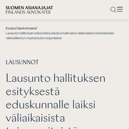
/
/
Etusivu
Ajankohtaista
Lausunto hallituksen esityksestä eduskunnalle laiksi väliaikaisista toimenpiteistä
välineellistetyn maahantulon torjumiseksi
LAUSUNNOT
Lausunto hallituksen
esityksestä
eduskunnalle laiksi
väliaikaisista