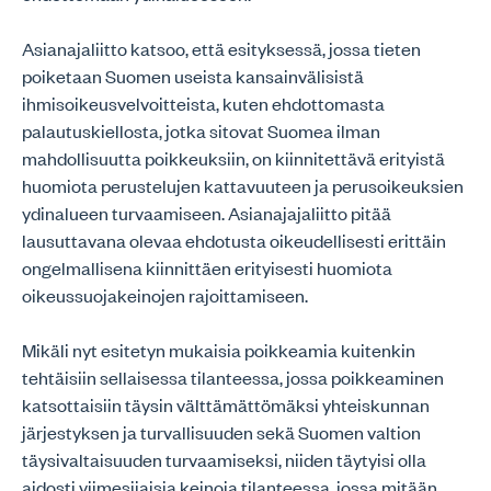
Asianajaliitto katsoo, että esityksessä, jossa tieten
poiketaan Suomen useista kansainvälisistä
ihmisoikeusvelvoitteista, kuten ehdottomasta
palautuskiellosta, jotka sitovat Suomea ilman
mahdollisuutta poikkeuksiin, on kiinnitettävä erityistä
huomiota perustelujen kattavuuteen ja perusoikeuksien
ydinalueen turvaamiseen. Asianajajaliitto pitää
lausuttavana olevaa ehdotusta oikeudellisesti erittäin
ongelmallisena kiinnittäen erityisesti huomiota
oikeussuojakeinojen rajoittamiseen.
Mikäli nyt esitetyn mukaisia poikkeamia kuitenkin
tehtäisiin sellaisessa tilanteessa, jossa poikkeaminen
katsottaisiin täysin välttämättömäksi yhteiskunnan
järjestyksen ja turvallisuuden sekä Suomen valtion
täysivaltaisuuden turvaamiseksi, niiden täytyisi olla
aidosti viimesijaisia keinoja tilanteessa, jossa mitään