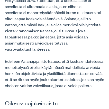
Esityksessä (s. 60) todetaan, että koska asiaan ei
sovellettaisi ulkomaalaislakia, joten siihen ei
sovellettaisi menettelysäännöksiä kuten tulkkausta tai
oikeusapua koskevia säännöksiä. Asianajajaliitto
katsoo, että mikäli hakijalla ei esimerkiksi olisi yhteistä
kieltä viranomaisen kanssa, olisi tulkkaus joka
tapauksessa pakko järjestää, jotta asia voidaan
asianmukaisesti arvioida esitetyssä
vuorovaikutustilanteessa.
Edelleen Asianajajaliitto katsoo, että koska ehdotetussa
menettelyssä ei olisi käytännössä mahdollista arvioida
henkilön objektiivista ja yksilöllistä tilannetta, on selvää,
että se rikkoo myös joukkokarkotuskieltoa, joka on myös
ehdoton valtion velvollisuus, josta ei voida poiketa.
Oikeussuojakeinoista