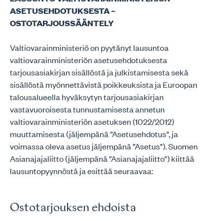
ASETUSEHDOTUKSESTA –
OSTOTARJOUSSÄÄNTELY
Valtiovarainministeriö on pyytänyt lausuntoa
valtiovarainministeriön asetusehdotuksesta
tarjousasiakirjan sisällöstä ja julkistamisesta sekä
sisällöstä myönnettävistä poikkeuksista ja Euroopan
talousalueella hyväksytyn tarjousasiakirjan
vastavuoroisesta tunnustamisesta annetun
valtiovarainministeriön asetuksen (1022/2012)
muuttamisesta (jäljempänä ”Asetusehdotus”, ja
voimassa oleva asetus jäljempänä ”Asetus”). Suomen
Asianajajaliitto (jäljempänä ”Asianajajaliitto”) kiittää
lausuntopyynnöstä ja esittää seuraavaa:
Ostotarjouksen ehdoista