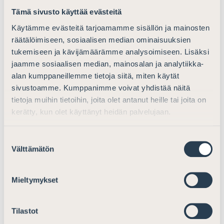
ostotarjouksessa säännellyllä markkinalla ja
Tämä sivusto käyttää evästeitä
monenkeskisessä kaupankäyntijärjestelmässä.
Käytämme evästeitä tarjoamamme sisällön ja mainosten
Asianajajaliitto kuitenkin ehdottaa harkittavaksi,
räätälöimiseen, sosiaalisen median ominaisuuksien
riittäisikö Asetuksen 9 § 5 kohtaa muuttaa siten, että
tukemiseen ja kävijämäärämme analysoimiseen. Lisäksi
tarjouksentekijä on kummassakin tapauksessa (sekä
jaamme sosiaalisen median, mainosalan ja analytiikka-
säännellyn markkinan että monenkeskisen
alan kumppaneillemme tietoja siitä, miten käytät
kaupankäyntijärjestelmän ostotarjouksessa) velvollinen
sivustoamme. Kumppanimme voivat yhdistää näitä
kertomaan tarjousasiakirjassa tiedon siitä, onko
tietoja muihin tietoihin, joita olet antanut heille tai joita on
ostotarjouksessa vastikkeena tarjottavat arvopaperit
kerätty, kun olet käyttänyt heidän palvelujaan.
tarkoitus hakea otettavaksi kaupankäynnin kohteeksi
säännellyllä markkinalla tai monenkeskisessä
Suostumuksen
kaupankäyntijärjestelmässä. Velvollisuus antaa tieto
Välttämätön
valinta
olisi yhtä lailla voimassa sekä säännellyllä markkinalla
että monenkeskisessä kaupankäyntijärjestelmässä
Mieltymykset
tehtävässä ostotarjouksessa, jolloin uusi 5a) kohta olisi
tarpeeton.
Tilastot
Asianajajaliitto pitää tietoa vastikearvopaperin