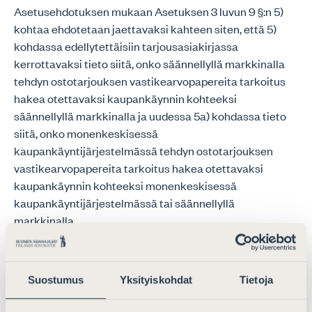
Asetusehdotuksen mukaan Asetuksen 3 luvun 9 §:n 5)
kohtaa ehdotetaan jaettavaksi kahteen siten, että 5)
kohdassa edellytettäisiin tarjousasiakirjassa
kerrottavaksi tieto siitä, onko säännellyllä markkinalla
tehdyn ostotarjouksen vastikearvopapereita tarkoitus
hakea otettavaksi kaupankäynnin kohteeksi
säännellyllä markkinalla ja uudessa 5a) kohdassa tieto
siitä, onko monenkeskisessä
kaupankäyntijärjestelmässä tehdyn ostotarjouksen
vastikearvopapereita tarkoitus hakea otettavaksi
kaupankäynnin kohteeksi monenkeskisessä
kaupankäyntijärjestelmässä tai säännellyllä
markkinalla.
Asianajajaliitto tiedostaa, että jako 9 § 5) ja 9 § 5a)
kohtaan Asetusehdotuksessa heijastaa ehdotettuja
Suostumus
Yksityiskohdat
Tietoja
arvopaperimarkkinalain 11 luvun 24 §:ää ja 24a §:ää,
joissa määrätään tarjousvastikkeesta vapaaehtoisessa