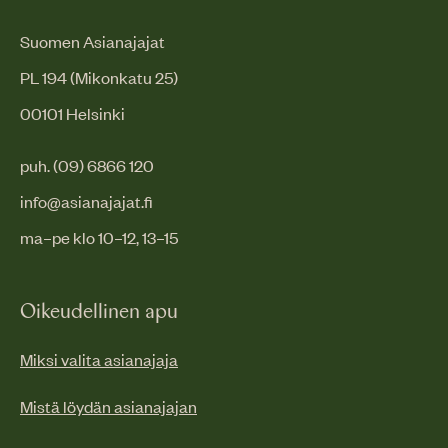
Suomen Asianajajat
PL 194 (Mikonkatu 25)
00101 Helsinki
puh. (09) 6866 120
info@asianajajat.fi
ma–pe klo 10–12, 13–15
Oikeudellinen apu
Miksi valita asianajaja
Mistä löydän asianajajan