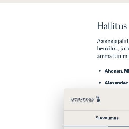
Hallitus
Asianajajalii
henkilöt, jo
ammattinimik
Ahonen, M
Alexander,
Gräsbeck, 
Hietanen, 
Keinänen,
Suostumus