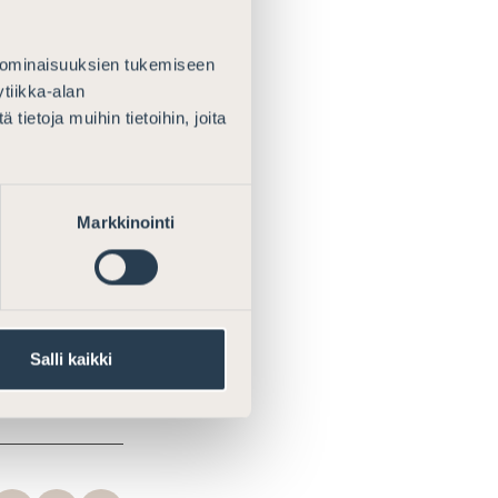
ukien)
 lukien)
 ominaisuuksien tukemiseen
tiikka-alan
ietoja muihin tietoihin, joita
Markkinointi
i
Salli kaikki