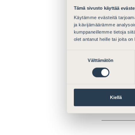
Kokko, Sa
Tämä sivusto käyttää eväste
Kovero, T
Käytämme evästeitä tarjoama
Laakso, M
ja kävijämäärämme analysoim
kumppaneillemme tietoja siitä
Leppänen, 
olet antanut heille tai joita o
Levanov, D
Suostumuksen
Välttämätön
valinta
Pyhäranta,
Sarjanen, 
Tuomisto, 
Kiellä
*) Listan henki