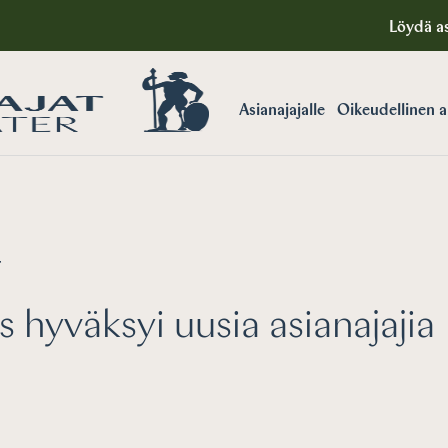
Löydä as
Asianajajalle
Oikeudellinen 
T
s hyväksyi uusia asianajajia