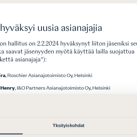
 hyväksyi uusia asianajajia
ton hallitus on 2.2.2024 hyväksynyt liiton jäseniksi s
tka saavat jäsenyyden myötä käyttää lailla suojattua
että asianajaja*):
ira
, Roschier Asianajotoimisto Oy, Helsinki
 Henry
, I&O Partners Asianajotoimisto Oy, Helsinki
Laura
, Asianajotoimisto Castrén & Snellman Oy, Helsinki
Nora
, Borenius Asianajotoimisto Oy, Helsinki
 Juho
, Borenius Asianajotoimisto Oy, Helsinki
Yksityiskohdat