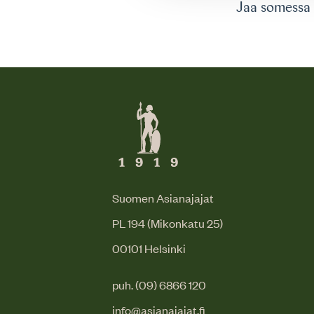
Jaa somessa
Suomen Asianajajat
PL 194 (Mikonkatu 25)
00101 Helsinki
puh. (09) 6866 120
info@asianajajat.fi