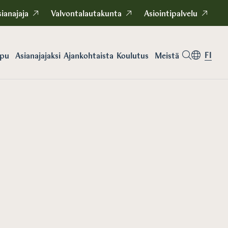
ianajaja
Valvontalautakunta
Asiointipalvelu
FI
apu
Asianajajaksi
Koulutus
Meistä
Ajankohtaista