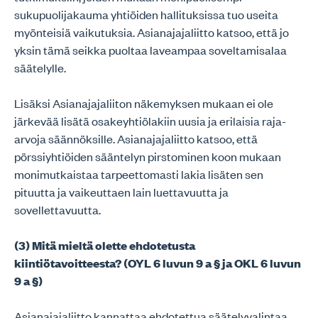
sukupuolijakauma yhtiöiden hallituksissa tuo useita
myönteisiä vaikutuksia. Asianajajaliitto katsoo, että jo
yksin tämä seikka puoltaa laveampaa soveltamisalaa
säätelylle.
Lisäksi Asianajajaliiton näkemyksen mukaan ei ole
järkevää lisätä osakeyhtiölakiin uusia ja erilaisia raja-
arvoja säännöksille. Asianajajaliitto katsoo, että
pörssiyhtiöiden sääntelyn pirstominen koon mukaan
monimutkaistaa tarpeettomasti lakia lisäten sen
pituutta ja vaikeuttaen lain luettavuutta ja
sovellettavuutta.
(3) Mitä mieltä olette ehdotetusta
kiintiötavoitteesta? (OYL 6 luvun 9 a § ja OKL 6 luvun
9 a §)
Asianajajaliitto kannattaa ehdotettua säätelyvalintaa.