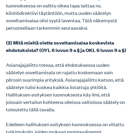
luonnoksessa on valittu oikea tapa laittaa ns.
kiintiödirektiivi täytäntöön, mutta uuden säätelyn
soveltamisalaa olisi syytä laventaa. Tätä näkemystä
perusteellaan tarkemmin seuraavaksi.
(2) Mitä mieltä olette soveltamisalaa koskevista
ehdotuksista? (OYL 6 luvun 9 a § ja OKL 6 luvun 9 a §)
Asianajajaliitto toteaa, että ehdotuksessa uuden
säätelyn soveltamisala on rajattu koskemaan vain
pörssin suurimpia yrityksiä. Asianajajaliitto katsoo, että
säätelyn tulisi koskea kaikkia listattuja yhtiöitä.
Hallituksen esityksen luonnoksesta käy ilmi, että
joissain vertailun kohteena olleissa valtioissa säätely on
toteutettu tällä tavalla.
Edelleen hallituksen esityksen luonnoksessa on viitattu
tutkimuksiin, joiden mukaan monipuolisempi