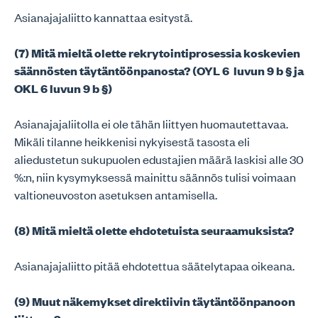
Asianajajaliitto kannattaa esitystä.
(7) Mitä mieltä olette rekrytointiprosessia koskevien
säännösten täytäntöönpanosta? (OYL 6 luvun 9 b § ja
OKL 6 luvun 9 b §)
Asianajajaliitolla ei ole tähän liittyen huomautettavaa.
Mikäli tilanne heikkenisi nykyisestä tasosta eli
aliedustetun sukupuolen edustajien määrä laskisi alle 30
%:n, niin kysymyksessä mainittu säännös tulisi voimaan
valtioneuvoston asetuksen antamisella.
(8) Mitä mieltä olette ehdotetuista seuraamuksista?
Asianajajaliitto pitää ehdotettua säätelytapaa oikeana.
(9) Muut näkemykset direktiivin täytäntöönpanoon