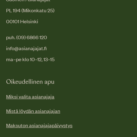
PL 194 (Mikonkatu 25)
00101 Helsinki
puh. (09) 6866 120
info@asianajajat.fi
ma–pe klo 10–12, 13–15
Oikeudellinen apu
Miksi valita asianajaja
Mistä löydän asianajajan
Maksuton asianajajapäivystys