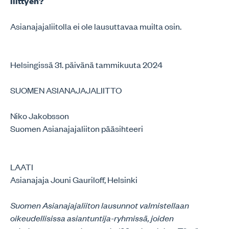
liittyen?
Asianajajaliitolla ei ole lausuttavaa muilta osin.
Helsingissä 31. päivänä tammikuuta 2024
SUOMEN ASIANAJAJALIITTO
Niko Jakobsson
Suomen Asianajajaliiton pääsihteeri
LAATI
Asianajaja Jouni Gauriloff, Helsinki
Suomen Asianajajaliiton lausunnot valmistellaan
oikeudellisissa asiantuntija-ryhmissä, joiden