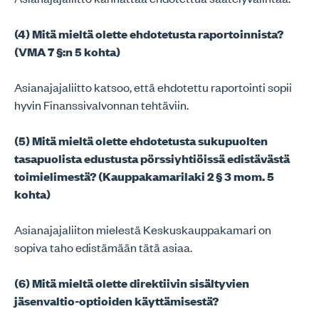
(4) Mitä mieltä olette ehdotetusta raportoinnista?
(VMA 7 §:n 5 kohta)
Asianajajaliitto katsoo, että ehdotettu raportointi sopii
hyvin Finanssivalvonnan tehtäviin.
(5) Mitä mieltä olette ehdotetusta sukupuolten
tasapuolista edustusta pörssiyhtiöissä edistävästä
toimielimestä? (Kauppakamarilaki 2 § 3 mom. 5
kohta)
Asianajajaliiton mielestä Keskuskauppakamari on
sopiva taho edistämään tätä asiaa.
(6) Mitä mieltä olette direktiivin sisältyvien
jäsenvaltio-optioiden käyttämisestä?