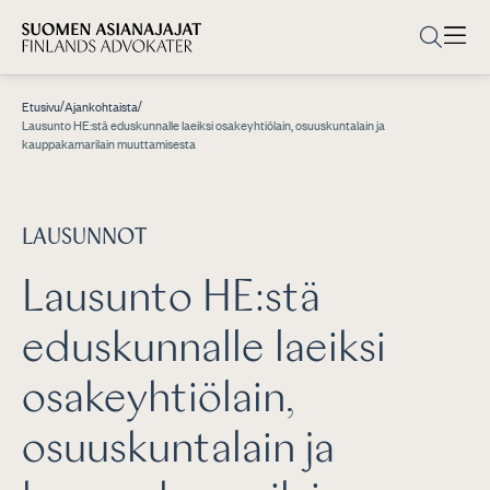
/
/
Etusivu
Ajankohtaista
Lausunto HE:stä eduskunnalle laeiksi osakeyhtiölain, osuuskuntalain ja
kauppakamarilain muuttamisesta
LAUSUNNOT
Lausunto HE:stä
eduskunnalle laeiksi
osakeyhtiölain,
osuuskuntalain ja