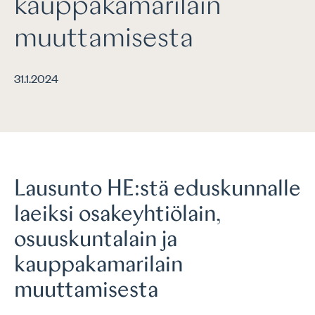
kauppakamarilain
muuttamisesta
31.1.2024
Lausunto HE:stä eduskunnalle
laeiksi osakeyhtiölain,
osuuskuntalain ja
kauppakamarilain
muuttamisesta