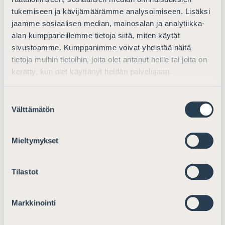
liittyvä oikeudellinen neuvonta, jonka työnantaja korvaa,
tukemiseen ja kävijämäärämme analysoimiseen. Lisäksi
on työntekijälle veronalaista ansiotuloa, asianajaja
jaamme sosiaalisen median, mainosalan ja analytiikka-
Samu Lassila
kuvaa.
alan kumppaneillemme tietoja siitä, miten käytät
sivustoamme. Kumppanimme voivat yhdistää näitä
Asianajajaliitto painottaa oikeusvaltioperiaatteen ja
tietoja muihin tietoihin, joita olet antanut heille tai joita on
oikeusturvan merkitystä oikeuspoliittisessa työssään.
kerätty, kun olet käyttänyt heidän palvelujaan.
Työntekijän oikeus puolustautua rikosasiassa on
perusoikeus, joka on turvattu Euroopan
Suostumuksen
ihmisoikeussopimuksessa ja Euroopan unionin
Välttämätön
valinta
perusoikeuskirjassa.
– Toivomme, että lakialoite käynnistää keskustelun ja
Mieltymykset
lainvalmistelun verolainsäädännön muuttamiseksi, jotta
työntekijöiden oikeusturva ja oikeusvaltioperiaatteen
Tilastot
toteutuminen voidaan turvata, sanoo Asianajajaliiton
pääsihteeri
Niko Jakobsson
.
Markkinointi
Lisätietoja: