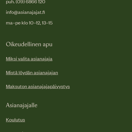
puh. (09) 6866 120
info@asianajajat.fi
ma–pe klo 10–12, 13–15
Oikeudellinen apu
Miksi valita asianajaja
Mistä löydän asianajajan
Maksuton asianajajapäivystys
Asianajajalle
Koulutus