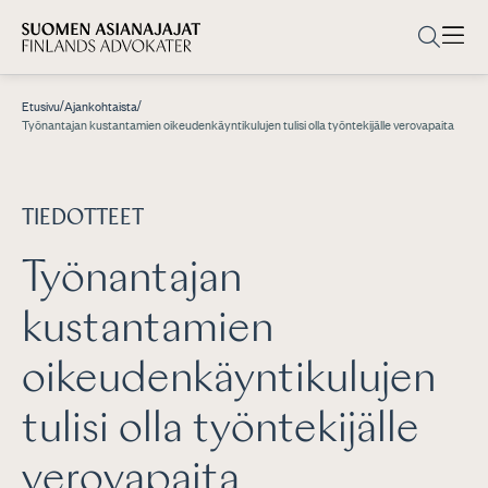
/
/
Etusivu
Ajankohtaista
Työnantajan kustantamien oikeudenkäyntikulujen tulisi olla työntekijälle verovapaita
TIEDOTTEET
Työnantajan
kustantamien
oikeudenkäyntikulujen
tulisi olla työntekijälle
verovapaita