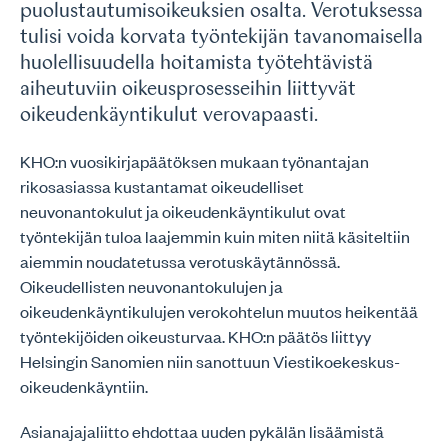
puolustautumisoikeuksien osalta. Verotuksessa
tulisi voida korvata työntekijän tavanomaisella
huolellisuudella hoitamista työtehtävistä
aiheutuviin oikeusprosesseihin liittyvät
oikeudenkäyntikulut verovapaasti.
KHO:n vuosikirjapäätöksen mukaan työnantajan
rikosasiassa kustantamat oikeudelliset
neuvonantokulut ja oikeudenkäyntikulut ovat
työntekijän tuloa laajemmin kuin miten niitä käsiteltiin
aiemmin noudatetussa verotuskäytännössä.
Oikeudellisten neuvonantokulujen ja
oikeudenkäyntikulujen verokohtelun muutos heikentää
työntekijöiden oikeusturvaa. KHO:n päätös liittyy
Helsingin Sanomien niin sanottuun Viestikoekeskus-
oikeudenkäyntiin.
Asianajajaliitto ehdottaa uuden pykälän lisäämistä