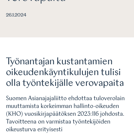
26.1.2024
Työnantajan kustantamien
oikeudenkäyntikulujen tulisi
olla työntekijälle verovapaita
Suomen Asianajajaliitto ehdottaa tuloverolain
muuttamista korkeimman hallinto-oikeuden
(KHO) vuosikirjapäätöksen 2023:116 johdosta.
Tavoitteena on varmistaa työntekijöiden
oikeusturva erityisesti