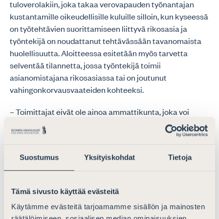
tuloverolakiin, joka takaa verovapauden työnantajan
kustantamille oikeudellisille kuluille silloin, kun kyseessä
on työtehtävien suorittamiseen liittyvä rikosasia ja
työntekijä on noudattanut tehtävässään tavanomaista
huolellisuutta. Aloitteessa esitetään myös tarvetta
selventää tilannetta, jossa työntekijä toimii
asianomistajana rikosasiassa tai on joutunut
vahingonkorvausvaateiden kohteeksi.
– Toimittajat eivät ole ainoa ammattikunta, joka voi
joutua rikos- tai vahingonkorvausasian vastaajaksi
työtehtävissä, joissa on noudatettu huolellisesti
työnantajan ohjeistusta. Esimerkiksi hoitoalalla
Suostumus
Yksityiskohdat
Tietoja
kyseeseen voi tulla esitutkinta, syyte tai
vahingonkorvausvaade hoitovirheeseen liittyvästä
vammantuottamuksesta, vaikka tapahtumahetkellä
Tämä sivusto käyttää evästeitä
tätä ei välttämättä voi ennakoida. Tästä huolimatta jo
Käytämme evästeitä tarjoamamme sisällön ja mainosten
esitutkintavaiheeseen tai vaatimuksiin vastaamiseen
räätälöimiseen, sosiaalisen median ominaisuuksien