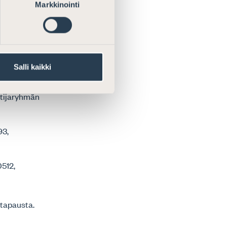
Markkinointi
ulee olla mukana
yä pahasti.
nhoidon
Salli kaikki
ntijaryhmän
93,
0512,
tapausta.