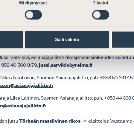
Mieltymykset
Tilastot
ää huomiota. Asianajajaliitto korostaa, että syytetyn avustajan t
 alkuvaiheessa – muussa tapauksessa jutun tutkinta voi viiväst
hitysehdotuksista, joita Asianajajaliitto on esittänyt oikeude
-aloitteessaan.
Salli valinta
Jussi Sarvikivi, Asianajajaliiton rikosprosessioikeuden asiantu
 +358 40 560 8179,
jussi.sarvikivi@reims.fi
 Niko Jakobsson, Suomen Asianajajaliitto, puh. +358 50 341 45
son@asianajajaliitto.fi
taja Liisa Laitinen, Suomen Asianajajaliitto, puh. +358 44 333 
en@asianajajaliitto.fi
den juttu
Törkeän massiivinen rikos
käsittelee Vastaamo-