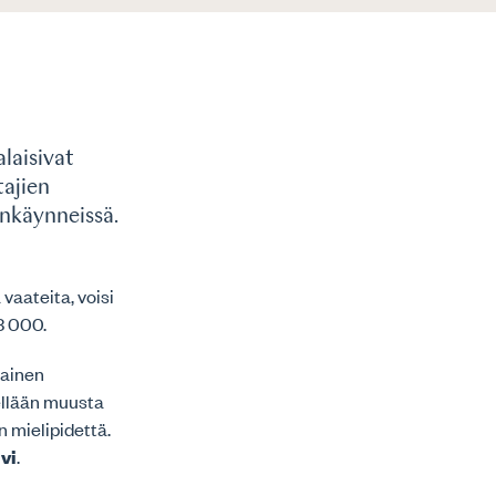
laisivat
tajien
enkäynneissä.
vaateita, voisi
3 000.
kainen
ellään muusta
n mielipidettä.
ivi
.