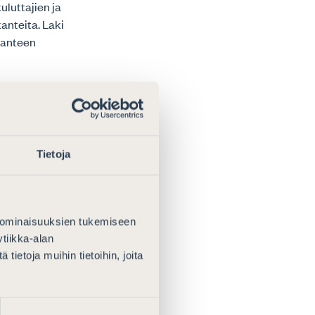
luttajien ja
kanteita. Laki
Kanteen
ttäjälaitoksen,
 myös varautua
Tietoja
rtainen tapaus.
jolloin
aisen
 ominaisuuksien tukemiseen
nkäyntiä siten,
tiikka-alan
äneiden nostaa
ietoja muihin tietoihin, joita
 tekevän, kysyy
esursointiin