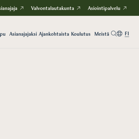
ianajaja
Valvontalautakunta
Asiointipalvelu
FI
apu
Asianajajaksi
Koulutus
Meistä
Ajankohtaista