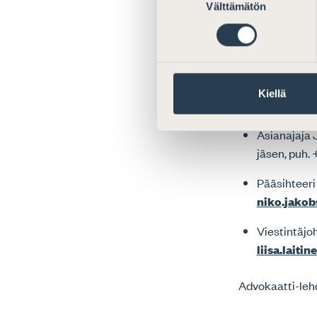
Välttämätön
valinta
tulisi kiinnitt
jo esitutkinnan
Tämä on yksi ke
Työtapareformi
Kiellä
Lisätietoja
Asianajaja 
jäsen, puh.
Pääsihteeri
niko.jakobs
Viestintäjoh
liisa.laitin
Advokaatti-leh