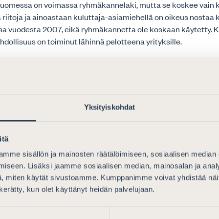
 Suomessa on voimassa ryhmäkannelaki, mutta se koskee vain ku
ä riitoja ja ainoastaan kuluttaja-asiamiehellä on oikeus nostaa 
ssa vuodesta 2007, eikä ryhmäkannetta ole koskaan käytetty. 
ollisuus on toiminut lähinnä pelotteena yrityksille.
 katsoo, että nyt olisi sopiva hetki kehittää rikosasioiden
nismi sekä massiivisten rikosjuttujen prosessia poliisin, Syy
aston ja asianajajien välillä. Vastaavaa tapausta varten tulisi
älisellä harjoituksella.
Yksityiskohdat
udittautua siihen, että Vastaamo olisi mittakaavaltaan ainutke
iona voidaan ajatella esimerkiksi OmaKantaan murtautumista, 
itä
i miljoonien ihmisten terveystiedot levitettäisiin verkkoon. Sell
mme sisällön ja mainosten räätälöimiseen, sosiaalisen median
auksessa ei olisi mitään keinoja hoitaa esitutkintaa ja oikeude
iseen. Lisäksi jaamme sosiaalisen median, mainosalan ja analy
eudet toteutuisivat. Pitäisikö kaikkien terveystietonsa menett
, miten käytät sivustoamme. Kumppanimme voivat yhdistää näitä t
orvauskanne, kuten Vastaamo-tapauksessa ihmisten oletettiin
n kerätty, kun olet käyttänyt heidän palvelujaan.
n pääsihteeri
Niko Jakobsson
.
 oikeuksien lisäksi myös syytetyn oikeuksiin ja puolustuksen r