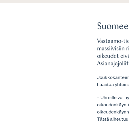
Suomeen
Vastaamo-tie
massiivisiin 
oikeudet eiv
Asianajajali
Joukkokanteen a
haastaa yhteis
– Uhreille voi 
oikeudenkäynti
oikeudenkäynnis
Tästä aiheutuu 