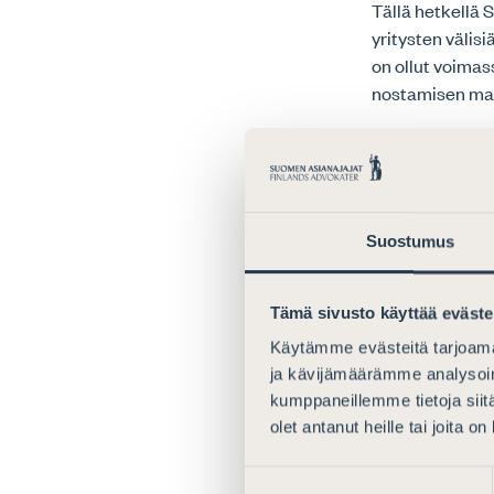
Tällä hetkellä
yritysten välisi
on ollut voima
nostamisen mahd
Asianajajaliitto
joukkokannemeka
Tuomioistuinvir
eri osapuolten v
Suostumus
– Ei kannata tu
Yhtenä skenaar
Tämä sivusto käyttää eväste
potentiaalisest
Käytämme evästeitä tarjoama
mittaluokan tap
ja kävijämäärämme analysoim
että uhrien oik
kumppaneillemme tietoja siitä
itse vahingonk
olet antanut heille tai joita o
Asianajajaliito
Suostumuksen
Asianomistajien