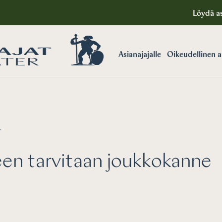
Löydä as
Asianajajalle
Oikeudellinen 
T
en tarvitaan joukkokanne