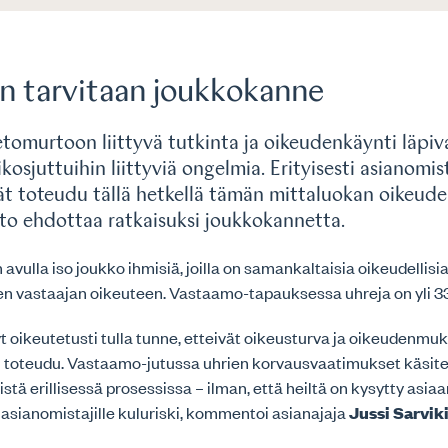
 tarvitaan joukkokanne
tomurtoon liittyvä tutkinta ja oikeudenkäynti läpiva
rikosjuttuihin liittyviä ongelmia. Erityisesti asianomis
ät toteudu tällä hetkellä tämän mittaluokan oikeud
itto ehdottaa ratkaisuksi joukkokannetta.
vulla iso joukko ihmisiä, joilla on samankaltaisia oikeudellisia 
en vastaajan oikeuteen. Vastaamo-tapauksessa uhreja on yli 3
nyt oikeutetusti tulla tunne, etteivät oikeusturva ja oikeudenmu
 toteudu. Vastaamo-jutussa uhrien korvausvaatimukset käsit
tä erillisessä prosessissa – ilman, että heiltä on kysytty asiaa
asianomistajille kuluriski, kommentoi asianajaja
Jussi Sarvik