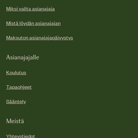
Miksi valita asianajaja
Mistä löydän asianajajan
Maksuton asianajajapäivystys
Asianajajalle
Koulutus
Tapaohjeet
Sääntely
Meistä
Yhteystiedot