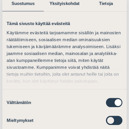
Suostumus
Yksityiskohdat
Tietoja
Lapin yliopiston Willem C. Vis International
Commercial Arbitration Moot -joukkueelle 1 500
euron apuraha kattamaan osallistumista Willem C.
Tämä sivusto käyttää evästeitä
Vis International Commercial Arbitration Moot -
Käytämme evästeitä tarjoamamme sisällön ja mainosten
oikeustapauskilpailuun.
räätälöimiseen, sosiaalisen median ominaisuuksien
tukemiseen ja kävijämäärämme analysoimiseen. Lisäksi
Professori Heikki Halilalle (Helsingin yliopisto,
jaamme sosiaalisen median, mainosalan ja analytiikka-
oikeustieteellinen tiedekunta) 8 000 euron apuraha
alan kumppaneillemme tietoja siitä, miten käytät
kattamaan T.M. Kivimäen elämäkerran kirjottamista
sivustoamme. Kumppanimme voivat yhdistää näitä
ja hankkeen loppuun saattamista.
tietoja muihin tietoihin, joita olet antanut heille tai joita on
kerätty, kun olet käyttänyt heidän palvelujaan.
Lisäksi apuraha on myönnetty kolmelle hakijalle, jotka
eivät ole antaneet suostumusta nimensä julkaisemiseen
Suostumuksen
tai suostumus muuten puuttuu.
Välttämätön
valinta
Suomen Asianajajaliiton Säätiö on rakenteeltaan
itsenäinen ja Suomen Asianajajaliitosta erillinen
Mieltymykset
oikeushenkilö. Säätiön tarkoituksena on Suomen