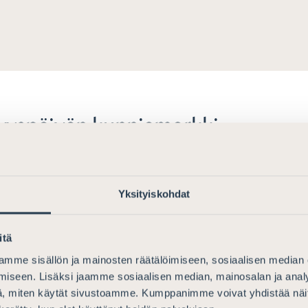
syyspäivän kunniamerkki
jaliitonkin luottamustehtävissä
neelle
Yksityiskohdat
 lämpimästi kaikkia, joille Tasavallan presidentti 
n.
itä
Asianajajaliitonkin luottamustehtävissä ansioitunut laamanni
mme sisällön ja mainosten räätälöimiseen, sosiaalisen median
Hänelle on myönnetty Suomen Valkoisen Ruusun I luokan ritarim
iseen. Lisäksi jaamme sosiaalisen median, mainosalan ja analy
, miten käytät sivustoamme. Kumppanimme voivat yhdistää näitä t
oiminut valtuuskunnan varajäsenenä 1982–1983, valtuuskunn