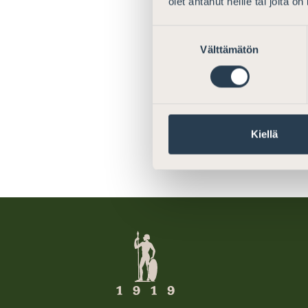
olet antanut heille tai joita o
1984–1998, työv
valiokunnan pu
Suostumuksen
lausuntovaliok
Välttämätön
valinta
sovitteluvalio
Kiellä
Jaa somessa