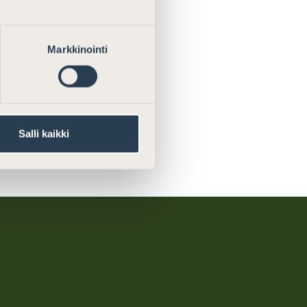
tillisen
–1998,
99–2010 ja
Markkinointi
Salli kaikki