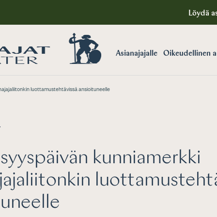
Löydä as
Asianajajalle
Oikeudellinen 
jajaliitonkin luottamustehtävissä ansioituneelle
T
isyyspäivän kunniamerkki
jajaliitonkin luottamusteht
tuneelle