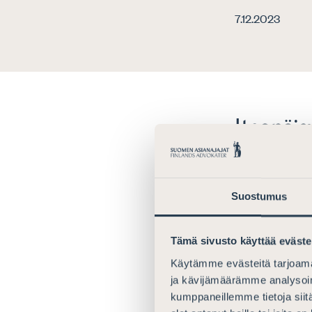
7.12.2023
Itsenäi
Asianaja
ansioitu
Suostumus
Onnittelemme
kunniamerki
Tämä sivusto käyttää eväste
Heistä yksi on 
Käytämme evästeitä tarjoama
Kemppinen
. 
ja kävijämäärämme analysoim
kumppaneillemme tietoja siitä
Kemppinen on t