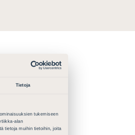
Tietoja
on myöntänyt
Seppo
 ominaisuuksien tukemiseen
erkki.
tiikka-alan
ietoja muihin tietoihin, joita
an jäsenenä