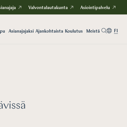
ianajaja
Valvontalautakunta
Asiointipalvelu
FI
apu
Asianajajaksi
Koulutus
Meistä
Ajankohtaista
ävissä