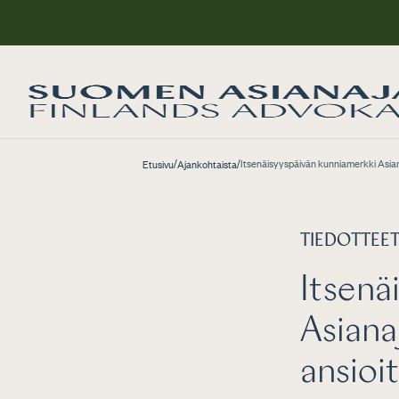
/
/
Itsenäisyyspäivän kunniamerkki Asiana
Etusivu
Ajankohtaista
TIEDOTTEE
Itsenä
Asiana
ansioi