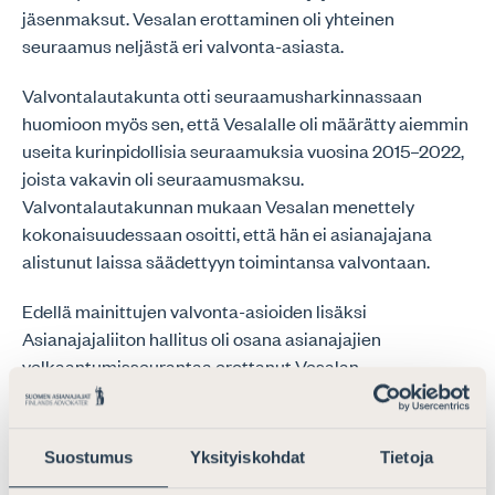
jäsenmaksut. Vesalan erottaminen oli yhteinen
seuraamus neljästä eri valvonta-asiasta.
Valvontalautakunta otti seuraamusharkinnassaan
huomioon myös sen, että Vesalalle oli määrätty aiemmin
useita kurinpidollisia seuraamuksia vuosina 2015–2022,
joista vakavin oli seuraamusmaksu.
Valvontalautakunnan mukaan Vesalan menettely
kokonaisuudessaan osoitti, että hän ei asianajajana
alistunut laissa säädettyyn toimintansa valvontaan.
Edellä mainittujen valvonta-asioiden lisäksi
Asianajajaliiton hallitus oli osana asianajajien
velkaantumisseurantaa erottanut Vesalan
Asianajajaliiton jäsenyydestä 5.5.2022. Vesala oli
toistuvasti vuosina 2019–2022 ollut ulosottoperinnässä
muun muassa maksamattomien julkisten saatavien
Suostumus
Yksityiskohdat
Tietoja
takia. Vesala valitti hallituksen erottamispäätöksestä