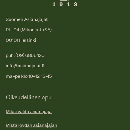
Suomen Asianajajat
PL 194 (Mikonkatu 25)
00101 Helsinki
puh. (09) 6866 120
info@asianajajat.fi
ma–pe klo 10–12, 13–15
Oikeudellinen apu
Miksi valita asianajaja
Mistä löydän asianajajan