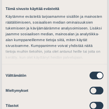
Helsingin hovioikeuteen, joka antoi asiassa päätöksensä
1.9.2023. Hovioikeus pysytti hallituksen päätöksen ja
Tämä sivusto käyttää evästeitä
katsoi, että tarkoituksellinen julkisten saatavien
Käytämme evästeitä tarjoamamme sisällön ja mainosten
maksaminen toistuvasti ulosoton kautta osoittaa
räätälöimiseen, sosiaalisen median ominaisuuksien
piittaamattomuutta julkisten velvoitteiden
tukemiseen ja kävijämäärämme analysoimiseen. Lisäksi
hoitamisessa, mikä on omiaan alentamaan
jaamme sosiaalisen median, mainosalan ja analytiikka-
asianajajakunnan arvoa.
alan kumppaneillemme tietoja siitä, miten käytät
sivustoamme. Kumppanimme voivat yhdistää näitä
Hovioikeuden ratkaisu ei ole lainvoimainen, mutta
tietoja muihin tietoihin, joita olet antanut heille tai joita on
valvontalautakunnan ratkaisun johdosta Vesala on
kerätty, kun olet käyttänyt heidän palvelujaan.
erotettu Asianajajaliitosta eikä hän voi hoitaa
oikeudenkäyntiavustajan tehtäviä kolmeen vuoteen.
Suostumuksen
Välttämätön
valinta
Asiaan liittyvät julkiset ratkaisuselosteet toimitetaan
pyynnöstä.
Mieltymykset
Lisätiedot:
Tilastot
Valvontayksikön päällikkö Britta Andersin, puh. 050 911