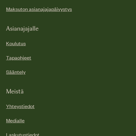
Maksuton asianajajapäivystys
Asianajajalle
Koulutus
Tapaohjeet
Sääntely
Meistä
Yhteystiedot
Medialle
Laskutustiedot