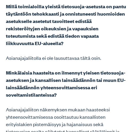
Millä toimialoilla yleistä tietosuoja-asetusta on pantu
täytäntöön tehokkaasti ja onnistuneesti huomioiden
asetukselle asetetut tavoitteet edistää
rekisteröityjen oikeuksien ja vapauksien
toteutumista sekä edistää tiedon vapaata
liikkuvuutta EU-alueella?
Asianajajaliitolla ei ole lausuttavaa tältä osin.
Minkälaisia haasteita on ilmennyt yleisen tietosuoja-
asetuksen ja kansallisen lainsäädännön tai muun EU-
lainsäädännön yhteensovittamisessa eri
soveltamistilanteissa?
Asianajajaliiton näkemyksen mukaan haasteeksi
yhteensovittamisessa osoittautuu kansallisten
erityislakien pistemäisyys ja hajanaisuus sekä
tietosuojan osalta säilytetyt kansalliset räätälöinnit ja