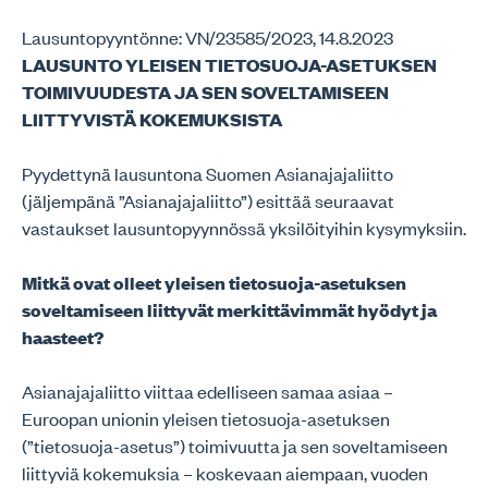
Lausuntopyyntönne: VN/23585/2023, 14.8.2023
LAUSUNTO YLEISEN TIETOSUOJA-ASETUKSEN
TOIMIVUUDESTA JA SEN SOVELTAMISEEN
LIITTYVISTÄ KOKEMUKSISTA
Pyydettynä lausuntona Suomen Asianajajaliitto
(jäljempänä ”Asianajajaliitto”) esittää seuraavat
vastaukset lausuntopyynnössä yksilöityihin kysymyksiin.
Mitkä ovat olleet yleisen tietosuoja-asetuksen
soveltamiseen liittyvät merkittävimmät hyödyt ja
haasteet?
Asianajajaliitto viittaa edelliseen samaa asiaa –
Euroopan unionin yleisen tietosuoja-asetuksen
(”tietosuoja-asetus”) toimivuutta ja sen soveltamiseen
liittyviä kokemuksia – koskevaan aiempaan, vuoden