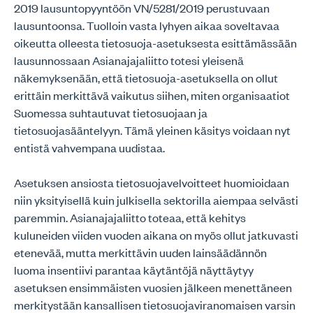
2019 lausuntopyyntöön VN/5281/2019 perustuvaan
lausuntoonsa. Tuolloin vasta lyhyen aikaa soveltavaa
oikeutta olleesta tietosuoja-asetuksesta esittämässään
lausunnossaan Asianajajaliitto totesi yleisenä
näkemyksenään, että tietosuoja-asetuksella on ollut
erittäin merkittävä vaikutus siihen, miten organisaatiot
Suomessa suhtautuvat tietosuojaan ja
tietosuojasääntelyyn. Tämä yleinen käsitys voidaan nyt
entistä vahvempana uudistaa.
Asetuksen ansiosta tietosuojavelvoitteet huomioidaan
niin yksityisellä kuin julkisella sektorilla aiempaa selvästi
paremmin. Asianajajaliitto toteaa, että kehitys
kuluneiden viiden vuoden aikana on myös ollut jatkuvasti
etenevää, mutta merkittävin uuden lainsäädännön
luoma insentiivi parantaa käytäntöjä näyttäytyy
asetuksen ensimmäisten vuosien jälkeen menettäneen
merkitystään kansallisen tietosuojaviranomaisen varsin