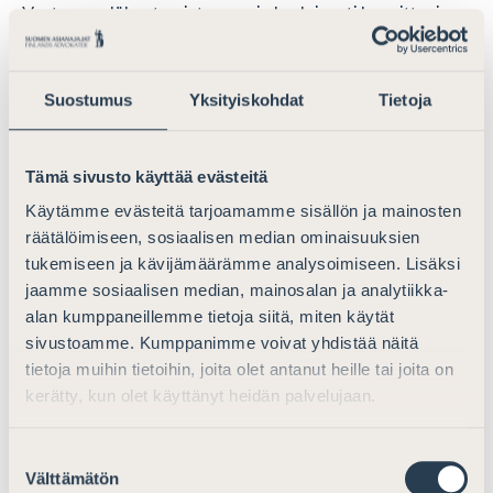
Vastaavaa lähestymistapaa ei ole yleisesti havaittavissa
Suomessa, ja lainsäädännön vaikutus viranomaisiin ja
tuomioistuimiin voi ja tuleekin olla vain välillistä eli
tietosuoja-asetuksen sisällöllisten vaatimusten
Suostumus
Yksityiskohdat
Tietoja
muutosten kautta vaikuttavaa.
Asianajajaliitto katsoo, että riski tietosuoja-asetuksen ja
Tämä sivusto käyttää evästeitä
kansallisen sääntelyn epätarkoituksenmukaisen
Käytämme evästeitä tarjoamamme sisällön ja mainosten
sovittamisen asetelmista ei rajaudu vain tietosuoja-
räätälöimiseen, sosiaalisen median ominaisuuksien
asetusta ennen voimassa olleen kansallisen sääntelyn
tukemiseen ja kävijämäärämme analysoimiseen. Lisäksi
epäonnistuneeseen/kesken jääneeseen sovittamiseen
jaamme sosiaalisen median, mainosalan ja analytiikka-
vaan tulee kokemuksemme mukaan jatkuvasti esille
alan kumppaneillemme tietoja siitä, miten käytät
myös uutta sääntelyä voimaan saatettaessa, ja
sivustoamme. Kumppanimme voivat yhdistää näitä
erityisesti silloin, kun tietosuoja-asetuksen merkittävää
tietoja muihin tietoihin, joita olet antanut heille tai joita on
vaikutusta ei tunnisteta. Esimerkiksi lakiin
kerätty, kun olet käyttänyt heidän palvelujaan.
oikeushallinnon valtakunnallisesta tietovarannosta
säädettiin tiedotusvälineiden oikeus saada
Suostumuksen
tuomioistuinten diaaritietoja journalistisiin tarkoituksiin.
Välttämätön
valinta