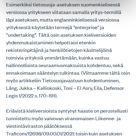
Esimerkiksi tietosuoja-asetuksen suomenkielisessä
versiossa yritykseen viitataan samalla yritys-termillä
läpi asetuksen, mutta englanninkielisessä versiossa
yrityksestä käytetään termejä ”enterprise” ja
”undertaking”. Tältä osin asetuksen kieliversioiden
yhdenmukaistaminen helpottaisi etenkin
rekisterinpitäjinä ja henkilötietojen käsittelijöinä
toimivia yrityksiä ymmärtämään, kuinka vastuu
hallinnollisista seuraamusmaksuista kohdentuu, sekä
ennakoimaan sääntelyn tulkintaa. (Viittaamme tältä osin
myös artikkeliin Tietosuojavastuun kohdentuminen,
Lång, Jukka – Kalliokoski, Toni – El Asry, Eila, Defensor
Legis 1/2022 s. 170–191).
Eriävistä kieliversioista syntynyt haaste on perustellusti
tunnistettu myös valvovan viranomaisen Liikenne- ja
viestintäviraston päätöksessä
Traficom/12698/09.00.01/2021: toisin kuin asetuksen