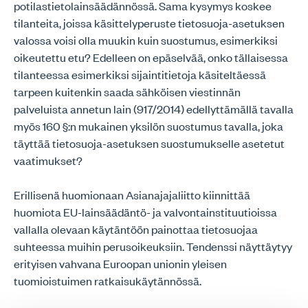
potilastietolainsäädännössä. Sama kysymys koskee
tilanteita, joissa käsittelyperuste tietosuoja-asetuksen
valossa voisi olla muukin kuin suostumus, esimerkiksi
oikeutettu etu? Edelleen on epäselvää, onko tällaisessa
tilanteessa esimerkiksi sijaintitietoja käsiteltäessä
tarpeen kuitenkin saada sähköisen viestinnän
palveluista annetun lain (917/2014) edellyttämällä tavalla
myös 160 §:n mukainen yksilön suostumus tavalla, joka
täyttää tietosuoja-asetuksen suostumukselle asetetut
vaatimukset?
Erillisenä huomionaan Asianajajaliitto kiinnittää
huomiota EU-lainsäädäntö- ja valvontainstituutioissa
vallalla olevaan käytäntöön painottaa tietosuojaa
suhteessa muihin perusoikeuksiin. Tendenssi näyttäytyy
erityisen vahvana Euroopan unionin yleisen
tuomioistuimen ratkaisukäytännössä.