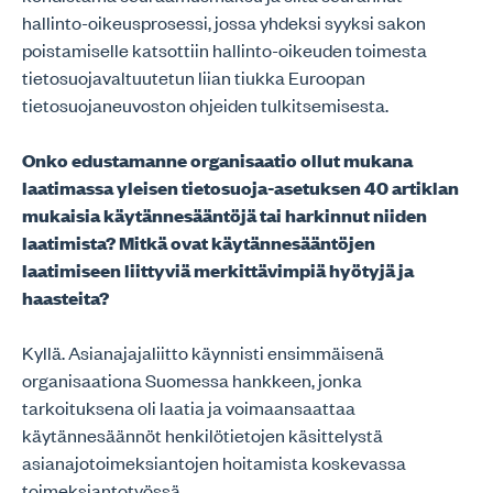
hallinto-oikeusprosessi, jossa yhdeksi syyksi sakon
poistamiselle katsottiin hallinto-oikeuden toimesta
tietosuojavaltuutetun liian tiukka Euroopan
tietosuojaneuvoston ohjeiden tulkitsemisesta.
Onko edustamanne organisaatio ollut mukana
laatimassa yleisen tietosuoja-asetuksen 40 artiklan
mukaisia käytännesääntöjä tai harkinnut niiden
laatimista? Mitkä ovat käytännesääntöjen
laatimiseen liittyviä merkittävimpiä hyötyjä ja
haasteita?
Kyllä. Asianajajaliitto käynnisti ensimmäisenä
organisaationa Suomessa hankkeen, jonka
tarkoituksena oli laatia ja voimaansaattaa
käytännesäännöt henkilötietojen käsittelystä
asianajotoimeksiantojen hoitamista koskevassa
toimeksiantotyössä.