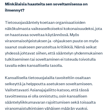
Minkälaisia haasteita sen soveltamisessa on
ilmennyt?
Tietosuojasääntely koetaan organisaatioiden
näkökulmasta vaikeaselkoiseksi kokonaisuudeksi, jota
on haastavaa soveltaa käytännössä. Myös
viranomaisohjeistuksen ja -ohjauksen puute on myös
saanut osakseen perusteltua kritiikkiä. Nämä seikat
yhdessä johtavat siihen, että sääntelyn yhdenmukainen
tulkitseminen tai soveltaminen ei toteudu toivotulla
tavalla edes kansallisella tasolla.
Kansallisella tietosuojalailla tavoiteltiin osaltaan
selkeyttä ja helppoutta asetuksen soveltamiseen.
Valitettavasti Asianajajaliitto katsoo, että tässä
tavoitteessa ei olla onnistuttu, osin kansallisen
sääntelyliikkumavaran rajoittumisen sekä toisaalta
viranomaistulkintojen vähäisen määrän vuoksi.