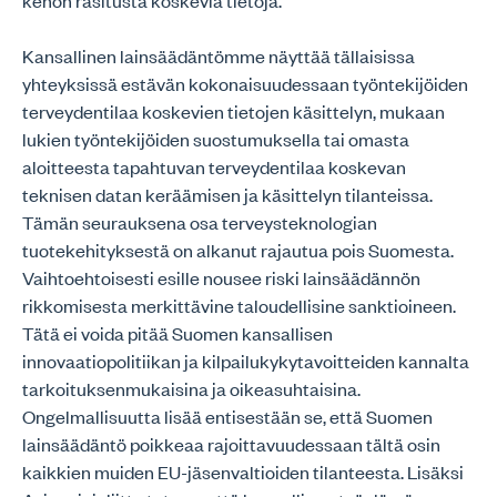
kehon rasitusta koskevia tietoja.
Kansallinen lainsäädäntömme näyttää tällaisissa
yhteyksissä estävän kokonaisuudessaan työntekijöiden
terveydentilaa koskevien tietojen käsittelyn, mukaan
lukien työntekijöiden suostumuksella tai omasta
aloitteesta tapahtuvan terveydentilaa koskevan
teknisen datan keräämisen ja käsittelyn tilanteissa.
Tämän seurauksena osa terveysteknologian
tuotekehityksestä on alkanut rajautua pois Suomesta.
Vaihtoehtoisesti esille nousee riski lainsäädännön
rikkomisesta merkittävine taloudellisine sanktioineen.
Tätä ei voida pitää Suomen kansallisen
innovaatiopolitiikan ja kilpailukykytavoitteiden kannalta
tarkoituksenmukaisina ja oikeasuhtaisina.
Ongelmallisuutta lisää entisestään se, että Suomen
lainsäädäntö poikkeaa rajoittavuudessaan tältä osin
kaikkien muiden EU-jäsenvaltioiden tilanteesta. Lisäksi