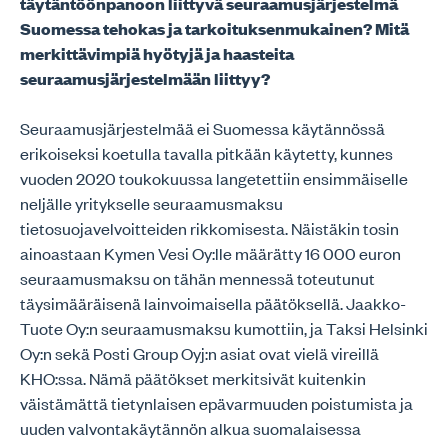
täytäntöönpanoon liittyvä seuraamusjärjestelmä
Suomessa tehokas ja tarkoituksenmukainen? Mitä
merkittävimpiä hyötyjä ja haasteita
seuraamusjärjestelmään liittyy?
Seuraamusjärjestelmää ei Suomessa käytännössä
erikoiseksi koetulla tavalla pitkään käytetty, kunnes
vuoden 2020 toukokuussa langetettiin ensimmäiselle
neljälle yritykselle seuraamusmaksu
tietosuojavelvoitteiden rikkomisesta. Näistäkin tosin
ainoastaan Kymen Vesi Oy:lle määrätty 16 000 euron
seuraamusmaksu on tähän mennessä toteutunut
täysimääräisenä lainvoimaisella päätöksellä. Jaakko-
Tuote Oy:n seuraamusmaksu kumottiin, ja Taksi Helsinki
Oy:n sekä Posti Group Oyj:n asiat ovat vielä vireillä
KHO:ssa. Nämä päätökset merkitsivät kuitenkin
väistämättä tietynlaisen epävarmuuden poistumista ja
uuden valvontakäytännön alkua suomalaisessa