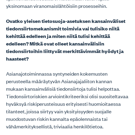
yksinomaan viranomaislähtöisiin prosesseihin.
Ovatko yleisen tietosuoja-asetuksen kansainväliset
tiedonsiirtomekanismit toimivia vai tulisiko niitä
kehittää edelleen ja miten niitä tulisi kehittää
edelleen? Mitkä ovat olleet kansainvälisiin
tiedonsiirtoihin liittyvät merkittävimmät hyödyt ja
haasteet?
Asianajotoiminnassa syntyneiden kokemusten
perusteella määräytyvän Asianajajaliiton kannan
mukaan kansainvälisiä tiedonsiirtoja tulisi helpottaa.
Tiedonsiirtoriskien arviointikriteeriksi olisi suositeltavaa
hyväksyä riskiperusteisuus erityisesti huomioitaessa
tilanteet, joissa siirtyy vain yksityisyyden suojalle
muodostuvan riskin kannalta epäolennaista tai
vähämerkityksellistä, triviaalia henkilötietoa.