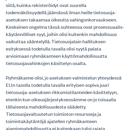
siitä, kuinka rekisteröidyt ovat suurella
todennäköisyydellä jäämässä ilman heille tietosuoja-
asetuksen takaamaa oikeutta vahingonkorvaukseen.
Keskeinen ongelma tässä suhteessa ovat prosessuaalis-
käytännölliset syyt, joihin olisi kuitenkin mahdollisuus
vaikuttaa sääntelyllä. Tietosuojalain hallituksen
esityksessä todetulla tavalla olisi syytä palata
arvioimaan ryhmäkanteen käyttömahdollisuutta
tietosuojavahinkojen käsittelyn osalta.
Ryhmäkanne olisi, jo asetuksen valmistelun yhteydessä
EU:n tasolla todetulla tavalla erityisen sopiva juuri
tietosuoja-asetuksen rikkomistilanteiden käsittelyyn,
etenkin kun oikeusjärjestyksessämme on jo toisaalla
tällaisesta mahdollisuudesta säädetty.
Tietosuojavaltuutetun toimiston resursseja ja
toimintakäytäntöjä ajatellen ryhmäkanteen
ajamismahdollisuutta ei kuitenkaan tulisi rajata