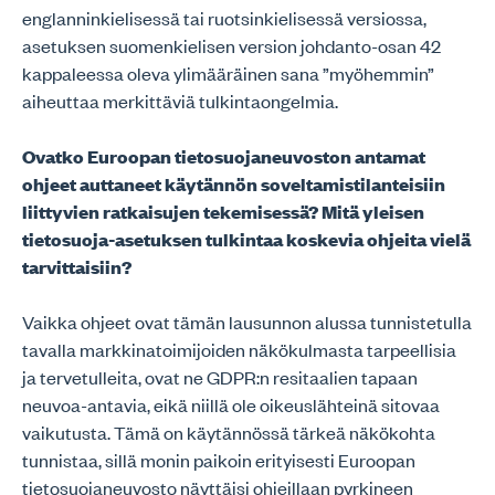
englanninkielisessä tai ruotsinkielisessä versiossa,
asetuksen suomenkielisen version johdanto-osan 42
kappaleessa oleva ylimääräinen sana ”myöhemmin”
aiheuttaa merkittäviä tulkintaongelmia.
Ovatko Euroopan tietosuojaneuvoston antamat
ohjeet auttaneet käytännön soveltamistilanteisiin
liittyvien ratkaisujen tekemisessä? Mitä yleisen
tietosuoja-asetuksen tulkintaa koskevia ohjeita vielä
tarvittaisiin?
Vaikka ohjeet ovat tämän lausunnon alussa tunnistetulla
tavalla markkinatoimijoiden näkökulmasta tarpeellisia
ja tervetulleita, ovat ne GDPR:n resitaalien tapaan
neuvoa-antavia, eikä niillä ole oikeuslähteinä sitovaa
vaikutusta. Tämä on käytännössä tärkeä näkökohta
tunnistaa, sillä monin paikoin erityisesti Euroopan
tietosuojaneuvosto näyttäisi ohjeillaan pyrkineen