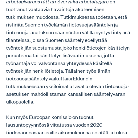
arbetsgivarens rätt arr övervaka arbetstagare
on
tuottanut vastaavia havaintoja akateemisen
tutkimuksen muodossa. Tutkimuksessa todetaan, että
ristiriita Suomen työelämän tietosuojasääntelyn ja
tietosuoja-asetuksen säännösten välillä syntyy tietyissä
tilanteissa, joissa Suomen sääntely edellyttää
työntekijän suostumusta joko henkilötietojen käsittelyn
perusteena tai käsittelyn lisävaatimuksena, jotta
työnantaja voi valvontansa yhteydessä käsitellä
työntekijän henkilötietoja. Tällainen työelämän
tietosuojasääntely vaikuttaisi Eklundin
tutkimuksessaan yksilöimällä tavalla olevan tietosuoja-
asetuksen mahdollistaman kansallisen sääntelyvaran
ulkopuolella.
Kun myös Euroopan komissio on tuonut
lausuntopyynnössä viitatussa vuoden 2020
tiedonannossaan esille aikomuksensa edistää ja tukea