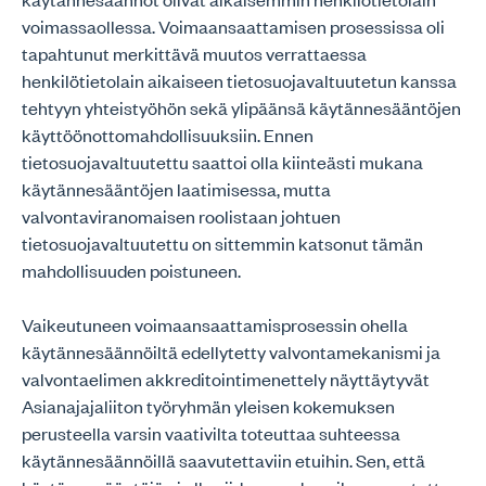
voimassaollessa. Voimaansaattamisen prosessissa oli
tapahtunut merkittävä muutos verrattaessa
henkilötietolain aikaiseen tietosuojavaltuutetun kanssa
tehtyyn yhteistyöhön sekä ylipäänsä käytännesääntöjen
käyttöönottomahdollisuuksiin. Ennen
tietosuojavaltuutettu saattoi olla kiinteästi mukana
käytännesääntöjen laatimisessa, mutta
valvontaviranomaisen roolistaan johtuen
tietosuojavaltuutettu on sittemmin katsonut tämän
mahdollisuuden poistuneen.
Vaikeutuneen voimaansaattamisprosessin ohella
käytännesäännöiltä edellytetty valvontamekanismi ja
valvontaelimen akkreditointimenettely näyttäytyvät
Asianajajaliiton työryhmän yleisen kokemuksen
perusteella varsin vaativilta toteuttaa suhteessa
käytännesäännöillä saavutettaviin etuihin. Sen, että