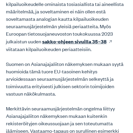
kilpailuoikeudelle ominaista tosiasiallista tai aineellista
määritelmää, ja soveltaminen ei näin ollen estä
soveltamasta analogian kautta kilpailuoikeuden
seuraamusjärjestelmän yleisiä periaatteita. Myös
Euroopan tietosuojaneuvoston toukokuussa 2023
julkaistun uuden
sakko-ohjeen sivuilla 35–38
viitataan kilpailuoikeuden periaatteisiin.
Suomen on Asianajajaliiton näkemyksen mukaan syytä
huomioida tämä tuore EU-tasoinen kehitys
arvioidessaan seuraamusjärjestelmän selkeyttä ja
toimivuutta erityisesti julkisen sektorin toimijoiden
vastuun näkökulmasta.
Merkittävin seuraamusjärjestelmän ongelma liittyy
Asianajajaliiton näkemyksen mukaan kuitenkin
rekisteröityjen oikeussuojaan ja sen toteutumatta
jäämiseen. Vastaamo-tapaus on surullinen esimerkki