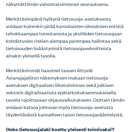
näkymättömän valvontatoiminnan seurauksena.
Merkittävimpänä hyötynä tietosuoja-asetuksesta
voidaan kuitenkin pitää kansalaisten oikeuksien entistä
tehokkaampaa toteutumista ja yksilöiden tietosuojaan
kohdistuvien riskien aiempaa parempaa hallintaa sekä
tietoisuuden lisääntymistä tietosuojavelvoitteista
ainakin yleisellä tasolla.
Merkittävimmät haasteet taasen liittyvät
Asianajajaliiton näkemyksen mukaan tietosuoja-
asetuksen digitaalisen liiketoiminnan sekä julkisen
sektorin digitalisaatiota epätarkoituksenmukaisella
tavalla rajoittavaan ohjausvaikutukseen. Osittain tämän
voidaan katsoa johtuvan myös tietosuoja-asetusta
täydentävästä kansallisen tason tietosuojasääntelystä.
Onko tietosuojalaki koettu yleisesti toimivaksi?