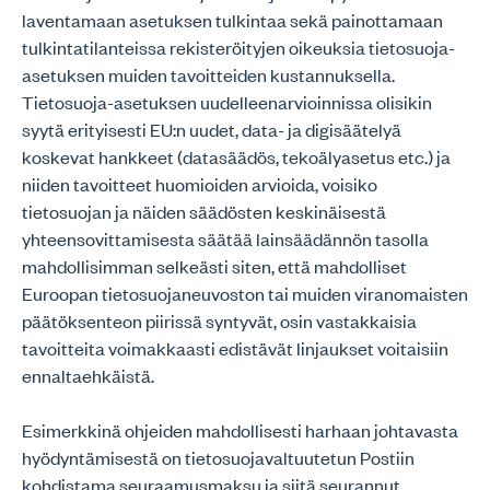
laventamaan asetuksen tulkintaa sekä painottamaan
tulkintatilanteissa rekisteröityjen oikeuksia tietosuoja-
asetuksen muiden tavoitteiden kustannuksella.
Tietosuoja-asetuksen uudelleenarvioinnissa olisikin
syytä erityisesti EU:n uudet, data- ja digisäätelyä
koskevat hankkeet (datasäädös, tekoälyasetus etc.) ja
niiden tavoitteet huomioiden arvioida, voisiko
tietosuojan ja näiden säädösten keskinäisestä
yhteensovittamisesta säätää lainsäädännön tasolla
mahdollisimman selkeästi siten, että mahdolliset
Euroopan tietosuojaneuvoston tai muiden viranomaisten
päätöksenteon piirissä syntyvät, osin vastakkaisia
tavoitteita voimakkaasti edistävät linjaukset voitaisiin
ennaltaehkäistä.
Esimerkkinä ohjeiden mahdollisesti harhaan johtavasta
hyödyntämisestä on tietosuojavaltuutetun Postiin
kohdistama seuraamusmaksu ja siitä seurannut