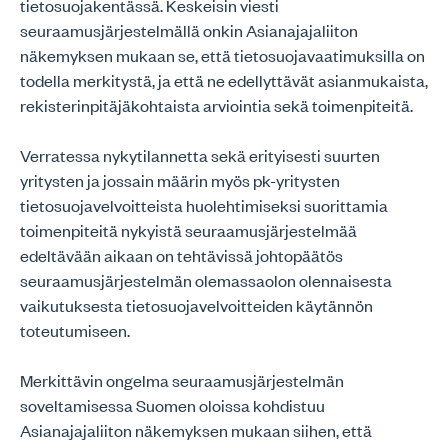
tietosuojakentässä. Keskeisin viesti
seuraamusjärjestelmällä onkin Asianajajaliiton
näkemyksen mukaan se, että tietosuojavaatimuksilla on
todella merkitystä, ja että ne edellyttävät asianmukaista,
rekisterinpitäjäkohtaista arviointia sekä toimenpiteitä.
Verratessa nykytilannetta sekä erityisesti suurten
yritysten ja jossain määrin myös pk-yritysten
tietosuojavelvoitteista huolehtimiseksi suorittamia
toimenpiteitä nykyistä seuraamusjärjestelmää
edeltävään aikaan on tehtävissä johtopäätös
seuraamusjärjestelmän olemassaolon olennaisesta
vaikutuksesta tietosuojavelvoitteiden käytännön
toteutumiseen.
Merkittävin ongelma seuraamusjärjestelmän
soveltamisessa Suomen oloissa kohdistuu
Asianajajaliiton näkemyksen mukaan siihen, että