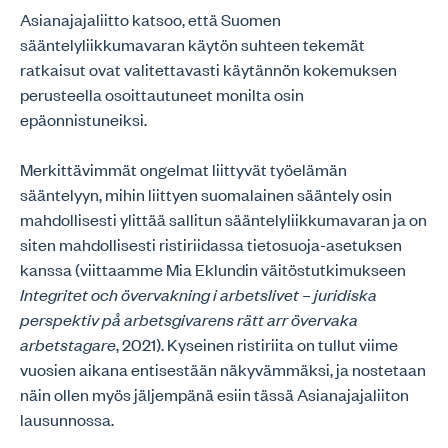
Asianajajaliitto katsoo, että Suomen
sääntelyliikkumavaran käytön suhteen tekemät
ratkaisut ovat valitettavasti käytännön kokemuksen
perusteella osoittautuneet monilta osin
epäonnistuneiksi.
Merkittävimmät ongelmat liittyvät työelämän
sääntelyyn, mihin liittyen suomalainen sääntely osin
mahdollisesti ylittää sallitun sääntelyliikkumavaran ja on
siten mahdollisesti ristiriidassa tietosuoja-asetuksen
kanssa (viittaamme Mia Eklundin väitöstutkimukseen
Integritet och övervakning i arbetslivet – juridiska
perspektiv på arbetsgivarens rätt arr övervaka
arbetstagare
, 2021). Kyseinen ristiriita on tullut viime
vuosien aikana entisestään näkyvämmäksi, ja nostetaan
näin ollen myös jäljempänä esiin tässä Asianajajaliiton
lausunnossa.