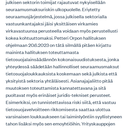
julkisen sektorin toimijat rajautuvat nykyisellään
seuraamusmaksuriskin ulkopuolelle. Eriytetty
seuraamusjärjestelmä, jossa julkisella sektorialla
vastuunkantajaksi jäisi yksittäisen virkamies
virkavastuunsa perusteella voidaan myös perustellusti
kokea kohtuuttomaksi. Petteri Orpon hallituksen
ohjelmaan 20.6.2023 on tätä silmällä pitäen kirjattu
maininta hallituksen toteuttamasta
tietosuojalainsäädännön kokonaisuudistuksesta, jonka
yhteydessä säädetään hallinnolliset seuraamusmaksut
tietosuojaloukkauksista koskemaan sekä julkista että
yksityistä sektoria yhtäläisesti. Asianajajaliitto pitää
muutoksen toteuttamista kannatettavana ja sitä
puoltavat myös erinäiset juridis-tekniset perusteet.
Esimerkiksi, on tunnistettavissa riski siitä, että vastuu
tietosuojavelvoitteen rikkomisesta saattaa ulottua
varsinaisen loukkaukseen tai laiminlyöntiin syyllistyneen
tahon lisäksi myös sen emoyhtiöihin. Yrityskauppojen