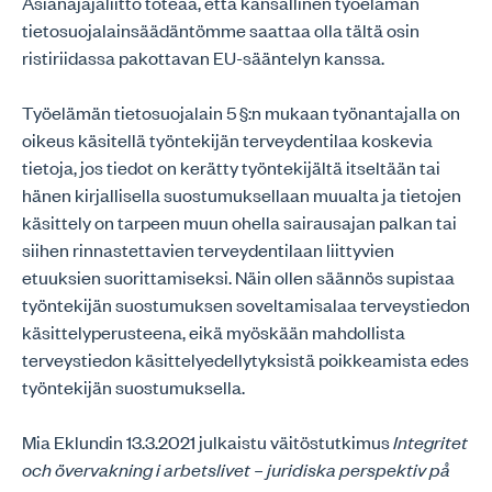
Asianajajaliitto toteaa, että kansallinen työelämän
tietosuojalainsäädäntömme saattaa olla tältä osin
ristiriidassa pakottavan EU-sääntelyn kanssa.
Työelämän tietosuojalain 5 §:n mukaan työnantajalla on
oikeus käsitellä työntekijän terveydentilaa koskevia
tietoja, jos tiedot on kerätty työntekijältä itseltään tai
hänen kirjallisella suostumuksellaan muualta ja tietojen
käsittely on tarpeen muun ohella sairausajan palkan tai
siihen rinnastettavien terveydentilaan liittyvien
etuuksien suorittamiseksi. Näin ollen säännös supistaa
työntekijän suostumuksen soveltamisalaa terveystiedon
käsittelyperusteena, eikä myöskään mahdollista
terveystiedon käsittelyedellytyksistä poikkeamista edes
työntekijän suostumuksella.
Mia Eklundin 13.3.2021 julkaistu väitöstutkimus
Integritet
och övervakning i arbetslivet – juridiska perspektiv på