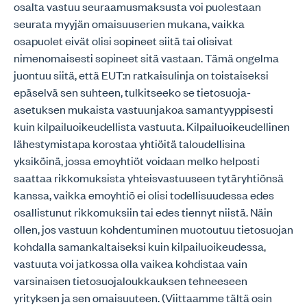
osalta vastuu seuraamusmaksusta voi puolestaan
seurata myyjän omaisuuserien mukana, vaikka
osapuolet eivät olisi sopineet siitä tai olisivat
nimenomaisesti sopineet sitä vastaan. Tämä ongelma
juontuu siitä, että EUT:n ratkaisulinja on toistaiseksi
epäselvä sen suhteen, tulkitseeko se tietosuoja-
asetuksen mukaista vastuunjakoa samantyyppisesti
kuin kilpailuoikeudellista vastuuta. Kilpailuoikeudellinen
lähestymistapa korostaa yhtiöitä taloudellisina
yksiköinä, jossa emoyhtiöt voidaan melko helposti
saattaa rikkomuksista yhteisvastuuseen tytäryhtiönsä
kanssa, vaikka emoyhtiö ei olisi todellisuudessa edes
osallistunut rikkomuksiin tai edes tiennyt niistä. Näin
ollen, jos vastuun kohdentuminen muotoutuu tietosuojan
kohdalla samankaltaiseksi kuin kilpailuoikeudessa,
vastuuta voi jatkossa olla vaikea kohdistaa vain
varsinaisen tietosuojaloukkauksen tehneeseen
yrityksen ja sen omaisuuteen. (Viittaamme tältä osin