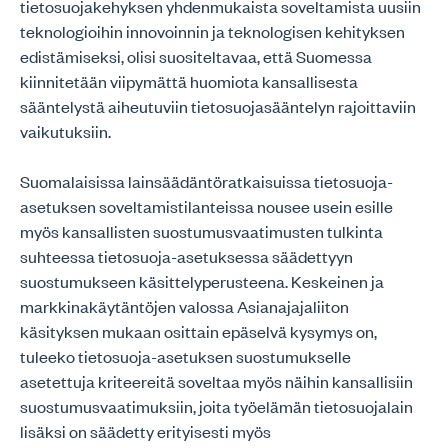
tietosuojakehyksen yhdenmukaista soveltamista uusiin
teknologioihin innovoinnin ja teknologisen kehityksen
edistämiseksi, olisi suositeltavaa, että Suomessa
kiinnitetään viipymättä huomiota kansallisesta
sääntelystä aiheutuviin tietosuojasääntelyn rajoittaviin
vaikutuksiin.
Suomalaisissa lainsäädäntöratkaisuissa tietosuoja-
asetuksen soveltamistilanteissa nousee usein esille
myös kansallisten suostumusvaatimusten tulkinta
suhteessa tietosuoja-asetuksessa säädettyyn
suostumukseen käsittelyperusteena. Keskeinen ja
markkinakäytäntöjen valossa Asianajajaliiton
käsityksen mukaan osittain epäselvä kysymys on,
tuleeko tietosuoja-asetuksen suostumukselle
asetettuja kriteereitä soveltaa myös näihin kansallisiin
suostumusvaatimuksiin, joita työelämän tietosuojalain
lisäksi on säädetty erityisesti myös