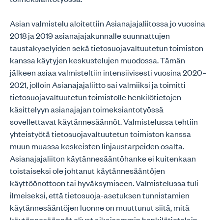
Asian valmistelu aloitettiin Asianajajaliitossa jo vuosina
2018 ja 2019 asianajajakunnalle suunnattujen
taustakyselyiden sekä tietosuojavaltuutetun toimiston
kanssa käytyjen keskustelujen muodossa. Tämän
jälkeen asiaa valmisteltiin intensiivisesti vuosina 2020–
2021, jolloin Asianajajaliitto sai valmiiksi ja toimitti
tietosuojavaltuutetun toimistolle henkilötietojen
käsittelyyn asianajajan toimeksiantotyössä
sovellettavat käytännesäännöt. Valmistelussa tehtiin
yhteistyötä tietosuojavaltuutetun toimiston kanssa
muun muassa keskeisten linjaustarpeiden osalta.
Asianajajaliiton käytännesääntöhanke ei kuitenkaan
toistaiseksi ole johtanut käytännesääntöjen
käyttöönottoon tai hyväksymiseen. Valmistelussa tuli
ilmeiseksi, että tietosuoja-asetuksen tunnistamien
käytännesääntöjen luonne on muuttunut siitä, mitä
käytännesäännöt olivat aikaisemmin henkilötietolain