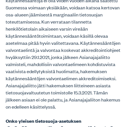
käytännesääntöjä ei olla viiden vuoden aikana saatettu
Suomessa voimaan yksiäkään, voidaan katsoa kertovan
osa-alueen jäämisestä marginaaliin tietosuojan
toteuttamisessa. Kun verrataan tilannetta
henkilötietolain aikaiseen varsin vireään
käytännesääntötoimintaan, voidaan käsillä olevaa
asetelmaa pitää hyvin valitettavana. Käytännesääntöjen
valvontaelintä ja valvontaa koskevat akkreditointiohjeet
hvyäksyttiin 29.1.2021, jonka jälkeen Asianajajaliitto
valmisteli, mahdollisiin valvontaelimeen kohdistuvista
vaativista edellytyksistä huolimatta, hakemuksen
käytännesääntöjen valvontaelimen akkreditoimiseksi.
Asianajajaliitto jätti hakemuksen liitteineen asiasta
tietosuojavaltuutetun toimistolle 15.3.2021. Tämän
jälkeen asiaan ei ole palattu, ja Asianajajaliiton hakemus
on edelleen käsittelyssä.
Onko yleisen tietosuoja-asetuksen