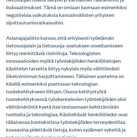
lisävaatimukset. Tämä on omiaan luomaan esimerkiksi
negatiivisia vaikutuksia kansainvälisten yritysten
sijoittautumisratkaisuihin.
Asianajajaliitto katsoo, että erityisesti työelämän
tietosuojalain ja tietosuoja-asetuksen soveltamiseen
liittyy merkittäviä ristiriitoja. Teknologisten
innovaatioiden myötä työntekijöiden henkilötietojen
käsittelyn tarvetta liittyy nykyisin myös välittömästi
liiketoiminnan harjoittamiseen. Tällainen asetelma on
käsillä esimerkiksi puettavan teknologian
tuotekehitykseen liittyen. Osana kehitystyötä
tuotekehityksessä työskentelevien työntekijöiden olisi
välttämätöntä kyetä itse testaamaan kehittämiään
tuotteita ja teknologiaa. Käsiteltävät henkilötiedot ovat
tällaisessa kontekstissa työntekijöiden terveydentilaa
kuvaavina pidettäviä tietoja, kuten sydämen sykettä ja