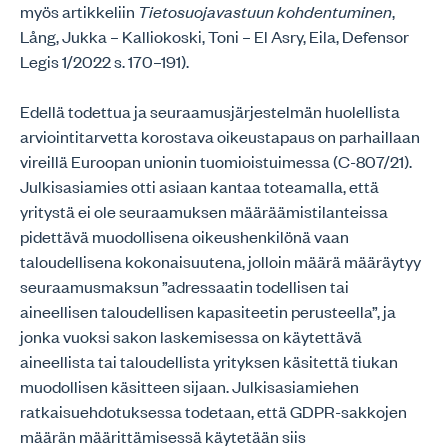
myös artikkeliin
Tietosuojavastuun kohdentuminen
,
Lång, Jukka – Kalliokoski, Toni – El Asry, Eila, Defensor
Legis 1/2022 s. 170–191).
Edellä todettua ja seuraamusjärjestelmän huolellista
arviointitarvetta korostava oikeustapaus on parhaillaan
vireillä Euroopan unionin tuomioistuimessa (C-807/21).
Julkisasiamies otti asiaan kantaa toteamalla, että
yritystä ei ole seuraamuksen määräämistilanteissa
pidettävä muodollisena oikeushenkilönä vaan
taloudellisena kokonaisuutena, jolloin määrä määräytyy
seuraamusmaksun ”adressaatin todellisen tai
aineellisen taloudellisen kapasiteetin perusteella”, ja
jonka vuoksi sakon laskemisessa on käytettävä
aineellista tai taloudellista yrityksen käsitettä tiukan
muodollisen käsitteen sijaan. Julkisasiamiehen
ratkaisuehdotuksessa todetaan, että GDPR-sakkojen
määrän määrittämisessä käytetään siis