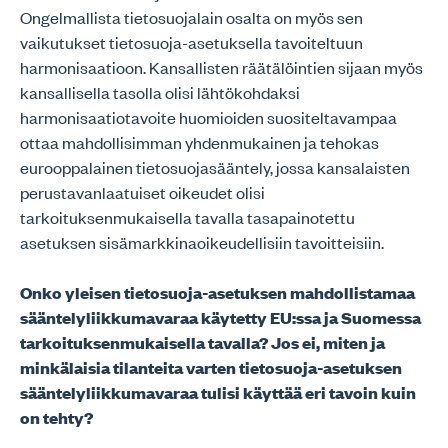
Ongelmallista tietosuojalain osalta on myös sen
vaikutukset tietosuoja-asetuksella tavoiteltuun
harmonisaatioon. Kansallisten räätälöintien sijaan myös
kansallisella tasolla olisi lähtökohdaksi
harmonisaatiotavoite huomioiden suositeltavampaa
ottaa mahdollisimman yhdenmukainen ja tehokas
eurooppalainen tietosuojasääntely, jossa kansalaisten
perustavanlaatuiset oikeudet olisi
tarkoituksenmukaisella tavalla tasapainotettu
asetuksen sisämarkkinaoikeudellisiin tavoitteisiin.
Onko yleisen tietosuoja-asetuksen mahdollistamaa
sääntelyliikkumavaraa käytetty EU:ssa ja Suomessa
tarkoituksenmukaisella tavalla? Jos ei, miten ja
minkälaisia tilanteita varten tietosuoja-asetuksen
sääntelyliikkumavaraa tulisi käyttää eri tavoin kuin
on tehty?