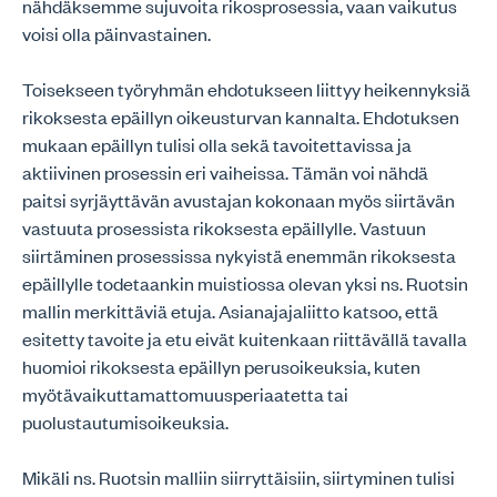
nähdäksemme sujuvoita rikosprosessia, vaan vaikutus
voisi olla päinvastainen.
Toisekseen työryhmän ehdotukseen liittyy heikennyksiä
rikoksesta epäillyn oikeusturvan kannalta. Ehdotuksen
mukaan epäillyn tulisi olla sekä tavoitettavissa ja
aktiivinen prosessin eri vaiheissa. Tämän voi nähdä
paitsi syrjäyttävän avustajan kokonaan myös siirtävän
vastuuta prosessista rikoksesta epäillylle. Vastuun
siirtäminen prosessissa nykyistä enemmän rikoksesta
epäillylle todetaankin muistiossa olevan yksi ns. Ruotsin
mallin merkittäviä etuja. Asianajajaliitto katsoo, että
esitetty tavoite ja etu eivät kuitenkaan riittävällä tavalla
huomioi rikoksesta epäillyn perusoikeuksia, kuten
myötävaikuttamattomuusperiaatetta tai
puolustautumisoikeuksia.
Mikäli ns. Ruotsin malliin siirryttäisiin, siirtyminen tulisi