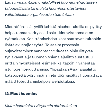
Lausunnonantajien mahdolliset huomiot ehdotusten
taloudellisista tai muista huomioon otettavista
vaikutuksista organisaation toimintaan
Mietintöön sisältyvillä kehittämisehdotuksilla on pyritty
helpottamaan erityisesti esitutkintaviranomaisten
työtaakkaa. Kehittämisehdotukset saattavat kuitenkin
lisätä avustajien työtä. Toisaalta prosessin
sujuvoittaminen vähentänee rikosasioihin liittyvää
tyhjäkäyntiä, ja Suomen Asianajajaliitto suhtautuu
erittäin myönteisesti esimerkiksi tapoihin vähentää
istuntojen peruuttamisia. Ylipäätään Asianajajaliitto
katsoo, että työryhmän mietintöön sisältyy huomattava
määrä toteuttamiskelpoisia ehdotuksia.
12. Muut huomiot
Muita huomioita työryhmän ehdotuksista