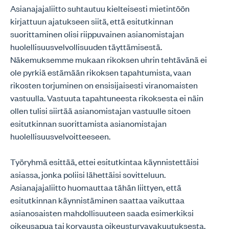
Asianajajaliitto suhtautuu kielteisesti mietintöön
kirjattuun ajatukseen siitä, että esitutkinnan
suorittaminen olisi riippuvainen asianomistajan
huolellisuusvelvollisuuden täyttämisestä.
Näkemuksemme mukaan rikoksen uhrin tehtävänä ei
ole pyrkiä estämään rikoksen tapahtumista, vaan
rikosten torjuminen on ensisijaisesti viranomaisten
vastuulla. Vastuuta tapahtuneesta rikoksesta ei näin
ollen tulisi siirtää asianomistajan vastuulle sitoen
esitutkinnan suorittamista asianomistajan
huolellisuusvelvoitteeseen.
Työryhmä esittää, ettei esitutkintaa käynnistettäisi
asiassa, jonka poliisi lähettäisi sovitteluun.
Asianajajaliitto huomauttaa tähän liittyen, että
esitutkinnan käynnistäminen saattaa vaikuttaa
asianosaisten mahdollisuuteen saada esimerkiksi
oikeusapua tai korvausta oikeusturvavakuutuksesta.