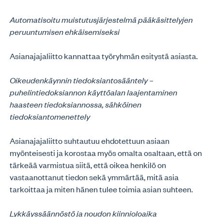
Automatisoitu muistutusjärjestelmä pääkäsittelyjen
peruuntumisen ehkäisemiseksi
Asianajajaliitto kannattaa työryhmän esitystä asiasta.
Oikeudenkäynnin tiedoksiantosääntely –
puhelintiedoksiannon käyttöalan laajentaminen
haasteen tiedoksiannossa, sähköinen
tiedoksiantomenettely
Asianajajaliitto suhtautuu ehdotettuun asiaan
myönteisesti ja korostaa myös omalta osaltaan, että on
tärkeää varmistua siitä, että oikea henkilö on
vastaanottanut tiedon sekä ymmärtää, mitä asia
tarkoittaa ja miten hänen tulee toimia asian suhteen.
Lykkäyssäännöstö ja noudon kiinnioloaika