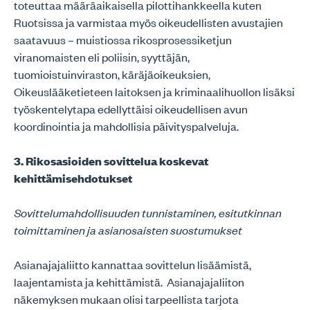
toteuttaa määräaikaisella pilottihankkeella kuten
Ruotsissa ja varmistaa myös oikeudellisten avustajien
saatavuus – muistiossa rikosprosessiketjun
viranomaisten eli poliisin, syyttäjän,
tuomioistuinviraston, käräjäoikeuksien,
Oikeuslääketieteen laitoksen ja kriminaalihuollon lisäksi
työskentelytapa edellyttäisi oikeudellisen avun
koordinointia ja mahdollisia päivityspalveluja.
3. Rikosasioiden sovittelua koskevat
kehittämisehdotukset
Sovittelumahdollisuuden tunnistaminen, esitutkinnan
toimittaminen ja asianosaisten suostumukset
Asianajajaliitto kannattaa sovittelun lisäämistä,
laajentamista ja kehittämistä. Asianajajaliiton
näkemyksen mukaan olisi tarpeellista tarjota