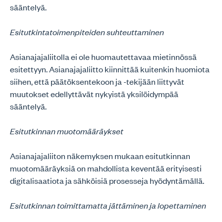
sääntelyä.
Esitutkintatoimenpiteiden suhteuttaminen
Asianajajaliitolla ei ole huomautettavaa mietinnössä
esitettyyn. Asianajajaliitto kiinnittää kuitenkin huomiota
siihen, että päätöksentekoon ja -tekijään liittyvät
muutokset edellyttävät nykyistä yksilöidympää
sääntelyä.
Esitutkinnan muotomääräykset
Asianajajaliiton näkemyksen mukaan esitutkinnan
muotomääräyksiä on mahdollista keventää erityisesti
digitalisaatiota ja sähköisiä prosesseja hyödyntämällä.
Esitutkinnan toimittamatta jättäminen ja lopettaminen