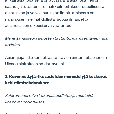
saanut ja tutustunut ennakkoilmoitukseen, suullisesta
oikeuksien ja velvollisuuksien ilmoittamisesta on
nähdäksemme mahdollista luopua ilman, että
asianosaisen oikeusturva vaarantuu.
Menettämisseuraamusten täytäntönpanotehtävien jaon
arviointi
Asianajajaliitto kannattaa tehtävien siirtämistä pääosin
Ulosottolaitoksen hoidettavaksi.
2. Kevennettyjä rikosasioiden menettelyjä koskevat
kehittämisehdotukset
Sakkomenettelyn kokonaisuudistus ja muut sitä
koskevat ehdotukset