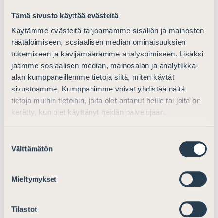
4. Syyteneuvottelua koskevat kehittämisehdotukset
Tämä sivusto käyttää evästeitä
Käyttö, soveltamisala ja ajoitus
Käytämme evästeitä tarjoamamme sisällön ja mainosten
räätälöimiseen, sosiaalisen median ominaisuuksien
Asianajajaliitto kannattaa syyteneuvottelun
tukemiseen ja kävijämäärämme analysoimiseen. Lisäksi
soveltamisalan laajentamista sekä
jaamme sosiaalisen median, mainosalan ja analytiikka-
videoyhteysmahdollisuuden laajentamista
alan kumppaneillemme tietoja siitä, miten käytät
sivustoamme. Kumppanimme voivat yhdistää näitä
tunnustamisoikeudenkäynteihin. Asianajajaliitto katsoo,
tietoja muihin tietoihin, joita olet antanut heille tai joita on
että syyttäjien tulisikin suhtautua syyteneuvottelun
kerätty, kun olet käyttänyt heidän palvelujaan.
mahdollisuuteen avoimin mielin. Syyteneuvottelua
voisikin hyödyntää ainakin törkeissä
huumausainerikoksissa sekä vaarantamisrikoksissa.
Suostumuksen
Välttämätön
valinta
Seuraamusharkinta ja rikosasiaan liittyvät vaatimukset
sekä asianomistajan rooli ja suostumus menettelyyn
Mieltymykset
Asianajajaliitto kannattaa työryhmän esitystä asiasta.
Tilastot