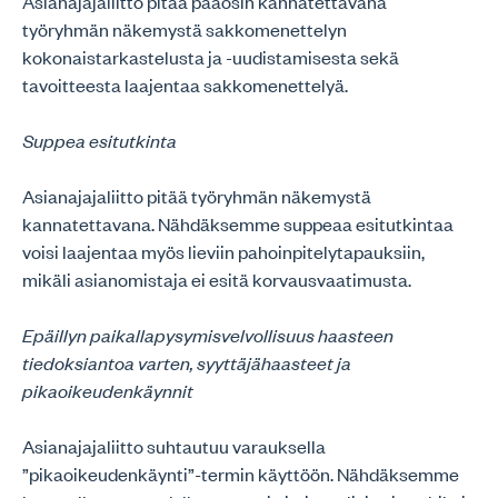
Asianajajaliitto pitää pääosin kannatettavana
työryhmän näkemystä sakkomenettelyn
kokonaistarkastelusta ja -uudistamisesta sekä
tavoitteesta laajentaa sakkomenettelyä.
Suppea esitutkinta
Asianajajaliitto pitää työryhmän näkemystä
kannatettavana. Nähdäksemme suppeaa esitutkintaa
voisi laajentaa myös lieviin pahoinpitelytapauksiin,
mikäli asianomistaja ei esitä korvausvaatimusta.
Epäillyn paikallapysymisvelvollisuus haasteen
tiedoksiantoa varten, syyttäjähaasteet ja
pikaoikeudenkäynnit
Asianajajaliitto suhtautuu varauksella
”pikaoikeudenkäynti”-termin käyttöön. Nähdäksemme