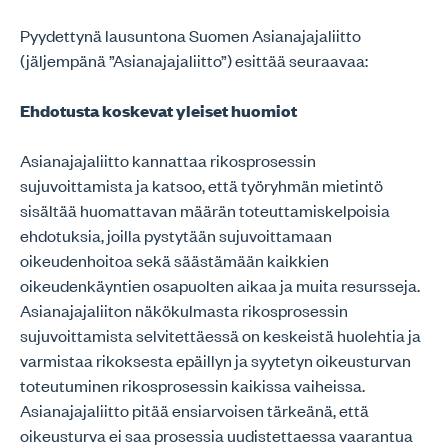
Pyydettynä lausuntona Suomen Asianajajaliitto
(jäljempänä ”Asianajajaliitto”) esittää seuraavaa:
Ehdotusta koskevat yleiset huomiot
Asianajajaliitto kannattaa rikosprosessin
sujuvoittamista ja katsoo, että työryhmän mietintö
sisältää huomattavan määrän toteuttamiskelpoisia
ehdotuksia, joilla pystytään sujuvoittamaan
oikeudenhoitoa sekä säästämään kaikkien
oikeudenkäyntien osapuolten aikaa ja muita resursseja.
Asianajajaliiton näkökulmasta rikosprosessin
sujuvoittamista selvitettäessä on keskeistä huolehtia ja
varmistaa rikoksesta epäillyn ja syytetyn oikeusturvan
toteutuminen rikosprosessin kaikissa vaiheissa.
Asianajajaliitto pitää ensiarvoisen tärkeänä, että
oikeusturva ei saa prosessia uudistettaessa vaarantua