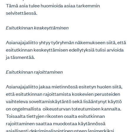
Tämä asia tulee huomioida asiaa tarkemmin
selvitettäessä.
Esitutkinnan keskeyttäminen
Asianajajaliitto yhtyy työryhmän näkemukseen siitä, että
esitutkinnan keskeyttämisen edellytyksiä tulisi arvioida
ja täsmentää.
Esitutkinnan rajoittaminen
Asianajajaliitto jakaa mietinnössä esitetyn huolen siitä,
että esitutkinnan rajoittamista koskevien perusteiden
vaihteleva soveltamiskäytäntö sekä lisääntynyt käyttö
on ongelmallista oikeusturvan toteutumisen kannalta.
Toisaalta tiettyjen rikosten osalta esitutkinnan
rajoittaminen saattaa muodostaa käytännössä
asiallisesti dekriminalisointiperusteen (esimerkiksi