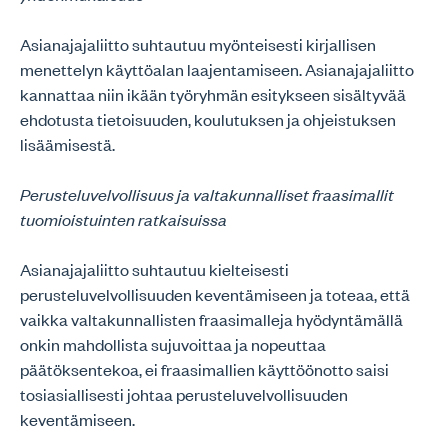
Asianajajaliitto suhtautuu myönteisesti kirjallisen
menettelyn käyttöalan laajentamiseen. Asianajajaliitto
kannattaa niin ikään työryhmän esitykseen sisältyvää
ehdotusta tietoisuuden, koulutuksen ja ohjeistuksen
lisäämisestä.
Perusteluvelvollisuus ja valtakunnalliset fraasimallit
tuomioistuinten ratkaisuissa
Asianajajaliitto suhtautuu kielteisesti
perusteluvelvollisuuden keventämiseen ja toteaa, että
vaikka valtakunnallisten fraasimalleja hyödyntämällä
onkin mahdollista sujuvoittaa ja nopeuttaa
päätöksentekoa, ei fraasimallien käyttöönotto saisi
tosiasiallisesti johtaa perusteluvelvollisuuden
keventämiseen.