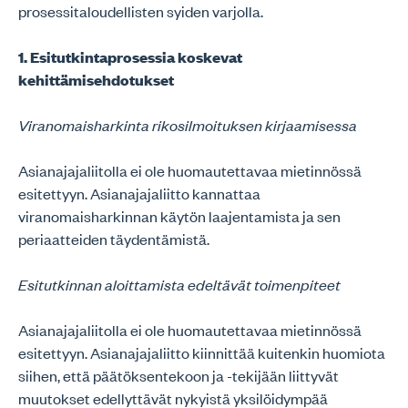
prosessitaloudellisten syiden varjolla.
1. Esitutkintaprosessia koskevat
kehittämisehdotukset
Viranomaisharkinta rikosilmoituksen kirjaamisessa
Asianajajaliitolla ei ole huomautettavaa mietinnössä
esitettyyn. Asianajajaliitto kannattaa
viranomaisharkinnan käytön laajentamista ja sen
periaatteiden täydentämistä.
Esitutkinnan aloittamista edeltävät toimenpiteet
Asianajajaliitolla ei ole huomautettavaa mietinnössä
esitettyyn. Asianajajaliitto kiinnittää kuitenkin huomiota
siihen, että päätöksentekoon ja -tekijään liittyvät
muutokset edellyttävät nykyistä yksilöidympää