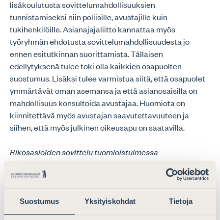
lisäkoulutusta sovittelumahdollisuuksien
tunnistamiseksi niin poliisille, avustajille kuin
tukihenkilöille. Asianajajaliitto kannattaa myös
työryhmän ehdotusta sovittelumahdollisuudesta jo
ennen esitutkinnan suorittamista. Tällaisen
edellytyksenä tulee toki olla kaikkien osapuolten
suostumus. Lisäksi tulee varmistua siitä, että osapuolet
ymmärtävät oman asemansa ja että asianosaisilla on
mahdollisuus konsultoida avustajaa. Huomiota on
kiinnitettävä myös avustajan saavutettavuuteen ja
siihen, että myös julkinen oikeusapu on saatavilla.
Rikosasioiden sovittelu tuomioistuimessa
Asianajajaliitto kannattaa työryhmän esitystä siitä, että
rikosasioiden sovittelun mahdollisuutta
tuomioistuimessa tulisi selvittää.
Suostumus
Yksityiskohdat
Tietoja