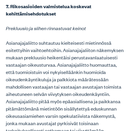
7. Rikosasioiden valmistelua koskevat
kehittämisehdotukset
Prekluusio ja siihen rinnastuvat keinot
Asianajajaliitto suhtautuu kielteisesti mietinnössä
esitettyihin vaihtoehtoihin. Asianajajaliiton näkemyksen
mukaan prekluusio heikentäisi perustavanlaatuisesti
vastaajan oikeusturvaa. Asianajajaliitto huomauttaa,
että tuomioistuin voi nykyiselläänkin huomioida
oikeudenkäyntikuluja ja palkkiota määrätessään
mahdollisen vastaajan tai vastaajan avustajan toimista
aiheutuneen selvän viivytyksen oikeudenkäyntiin.
Asianajajaliitto pitää myös epäasiallisena ja paikkansa
pitämättömänä mietintöön sisällytettyä eduskunnan
oikeusasiamiehen varsin spekulatiivista näkemystä,
jonka mukaan avustajat pyrkisivät toisinaan
tarkoituksellisesti sotkemaan tai viivyttämään