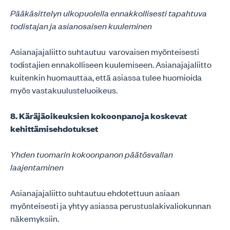
Pääkäsittelyn ulkopuolella ennakkollisesti tapahtuva
todistajan ja asianosaisen kuuleminen
Asianajajaliitto suhtautuu varovaisen myönteisesti
todistajien ennakolliseen kuulemiseen. Asianajajaliitto
kuitenkin huomauttaa, että asiassa tulee huomioida
myös vastakuulusteluoikeus.
8. Käräjäoikeuksien kokoonpanoja koskevat
kehittämisehdotukset
Yhden tuomarin kokoonpanon päätösvallan
laajentaminen
Asianajajaliitto suhtautuu ehdotettuun asiaan
myönteisesti ja yhtyy asiassa perustuslakivaliokunnan
näkemyksiin.