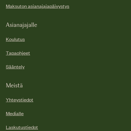
Maksuton asianajajapäivystys
Asianajajalle
Koulutus
Tapaohjeet
Sääntely
Meistä
Yhteystiedot
Medialle
Laskutustiedot