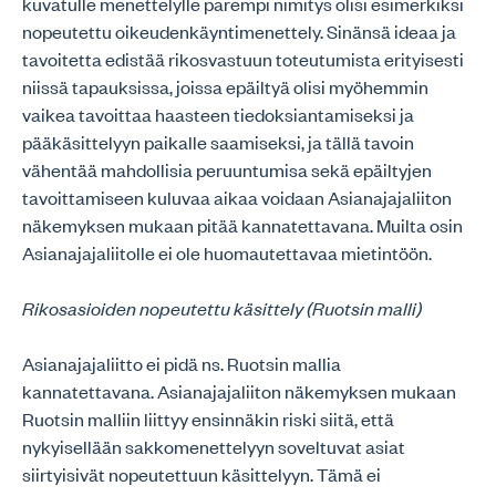
kuvatulle menettelylle parempi nimitys olisi esimerkiksi
nopeutettu oikeudenkäyntimenettely. Sinänsä ideaa ja
tavoitetta edistää rikosvastuun toteutumista erityisesti
niissä tapauksissa, joissa epäiltyä olisi myöhemmin
vaikea tavoittaa haasteen tiedoksiantamiseksi ja
pääkäsittelyyn paikalle saamiseksi, ja tällä tavoin
vähentää mahdollisia peruuntumisa sekä epäiltyjen
tavoittamiseen kuluvaa aikaa voidaan Asianajajaliiton
näkemyksen mukaan pitää kannatettavana. Muilta osin
Asianajajaliitolle ei ole huomautettavaa mietintöön.
Rikosasioiden nopeutettu käsittely (Ruotsin malli)
Asianajajaliitto ei pidä ns. Ruotsin mallia
kannatettavana. Asianajajaliiton näkemyksen mukaan
Ruotsin malliin liittyy ensinnäkin riski siitä, että
nykyisellään sakkomenettelyyn soveltuvat asiat
siirtyisivät nopeutettuun käsittelyyn. Tämä ei