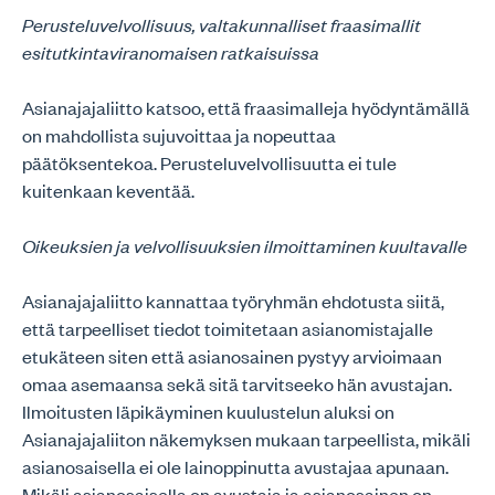
Perusteluvelvollisuus, valtakunnalliset fraasimallit
esitutkintaviranomaisen ratkaisuissa
Asianajajaliitto katsoo, että fraasimalleja hyödyntämällä
on mahdollista sujuvoittaa ja nopeuttaa
päätöksentekoa. Perusteluvelvollisuutta ei tule
kuitenkaan keventää.
Oikeuksien ja velvollisuuksien ilmoittaminen kuultavalle
Asianajajaliitto kannattaa työryhmän ehdotusta siitä,
että tarpeelliset tiedot toimitetaan asianomistajalle
etukäteen siten että asianosainen pystyy arvioimaan
omaa asemaansa sekä sitä tarvitseeko hän avustajan.
Ilmoitusten läpikäyminen kuulustelun aluksi on
Asianajajaliiton näkemyksen mukaan tarpeellista, mikäli
asianosaisella ei ole lainoppinutta avustajaa apunaan.
Mikäli asianosaisella on avustaja ja asianosainen on