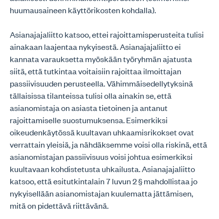
huumausaineen käyttörikosten kohdalla).
Asianajajaliitto katsoo, ettei rajoittamisperusteita tulisi
ainakaan laajentaa nykyisestä. Asianajajaliitto ei
kannata varauksetta myöskään työryhmän ajatusta
siitä, että tutkintaa voitaisiin rajoittaa ilmoittajan
passiivisuuden perusteella. Vähimmäisedellytyksinä
tällaisissa tilanteissa tulisi olla ainakin se, että
asianomistaja on asiasta tietoinen ja antanut
rajoittamiselle suostumuksensa. Esimerkiksi
oikeudenkäytössä kuultavan uhkaamisrikokset ovat
verrattain yleisiä, ja nähdäksemme voisi olla riskinä, että
asianomistajan passiivisuus voisi johtua esimerkiksi
kuultavaan kohdistetusta uhkailusta. Asianajajaliitto
katsoo, että esitutkintalain 7 luvun 2 § mahdollistaa jo
nykyisellään asianomistajan kuulematta jättämisen,
mitä on pidettävä riittävänä.