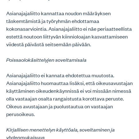
Asianajajaliitto kannattaa noudon määräyksen
täskemtämistä ja työryhmän ehdottamaa
kokonasarviointia. Asianajajaliitto ei näe periaatteellista
estettä noutoon liittyvän kiinnioloajan kasvattamiseen
viidestä päivästä seitsemään päivään.
Poissaolokäsittelyjen soveltamisala
Asianajajaliitto ei kannata ehdotettua muutosta.
Asianajajaliitto huomauttaa lisäksi, että oikeusavustajan
käyttäminen oikeudenkäynnissä ei voi missään nimessä
olla vastaajan osalta rangaistusta korottava peruste.
Oikeus avustajaan ja puolustautua on vastaajan
perusoikeus.
Kirjallisen menettelyn käyttöala, soveltaminen ja
yhdenmukaisuus