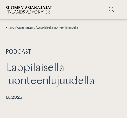
/
/
Lappilaisella luonteenlujuudella
Etusivu
Ajankohtaista
PODCAST
Lappilaisella
luonteenlujuudella
1.6.2023