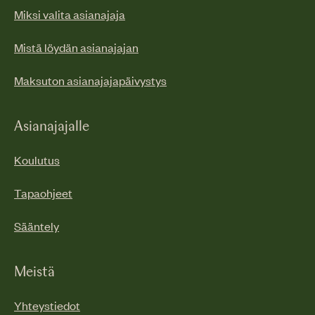
Miksi valita asianajaja
Mistä löydän asianajajan
Maksuton asianajajapäivystys
Asianajajalle
Koulutus
Tapaohjeet
Sääntely
Meistä
Yhteystiedot