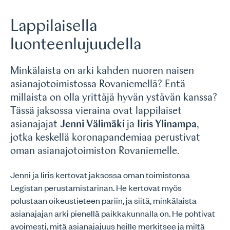
Lappilaisella
luonteenlujuudella
Minkälaista on arki kahden nuoren naisen
asianajotoimistossa Rovaniemellä? Entä
millaista on olla yrittäjä hyvän ystävän kanssa?
Tässä jaksossa vieraina ovat lappilaiset
asianajajat
Jenni Välimäki
ja
Iiris Ylinampa
,
jotka keskellä koronapandemiaa perustivat
oman asianajotoimiston Rovaniemelle.
Jenni ja Iiris kertovat jaksossa oman toimistonsa
Legistan perustamistarinan. He kertovat myös
polustaan oikeustieteen pariin, ja siitä, minkälaista
asianajajan arki pienellä paikkakunnalla on. He pohtivat
avoimesti, mitä asianajajuus heille merkitsee ja miltä