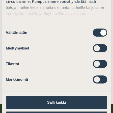
sivustoamme. Kumppanimme voivat yhdistää näitä
tietoja muihin tietoihin, joita olet antanut heille tai joita on
kerätty, kun olet käyttänyt heidän palvelujaan.
Suostumuksen
Välttämätön
valinta
Mieltymykset
Tilastot
Markkinointi
Jaa somessa
Salli kaikki