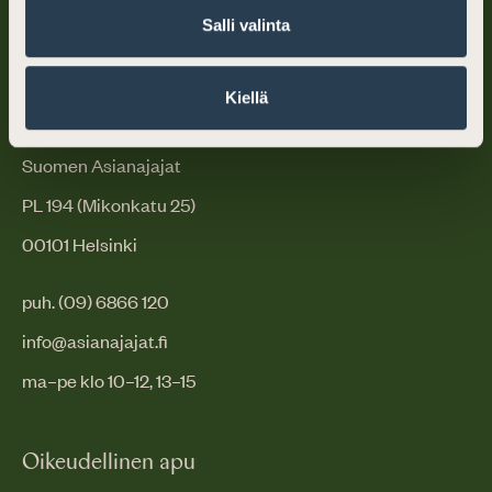
Salli valinta
Kiellä
Suomen Asianajajat
PL 194 (Mikonkatu 25)
00101 Helsinki
puh. (09) 6866 120
info@asianajajat.fi
ma–pe klo 10–12, 13–15
Oikeudellinen apu