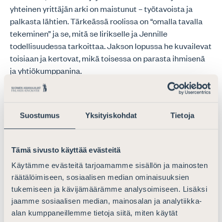
yhteinen yrittäjän arki on maistunut – työtavoista ja
palkasta lähtien. Tärkeässä roolissa on “omalla tavalla
tekeminen” ja se, mitä se Iirikselle ja Jennille
todellisuudessa tarkoittaa. Jakson lopussa he kuvailevat
toisiaan ja kertovat, mikä toisessa on parasta ihmisenä
ja yhtiökumppanina.
Jakso on äänitetty Rovaniemellä huhtikuussa 2023.
Haastattelijana
Katja Hollmén
.
Suostumus
Yksityiskohdat
Tietoja
Tämä sivusto käyttää evästeitä
Käytämme evästeitä tarjoamamme sisällön ja mainosten
räätälöimiseen, sosiaalisen median ominaisuuksien
tukemiseen ja kävijämäärämme analysoimiseen. Lisäksi
jaamme sosiaalisen median, mainosalan ja analytiikka-
alan kumppaneillemme tietoja siitä, miten käytät