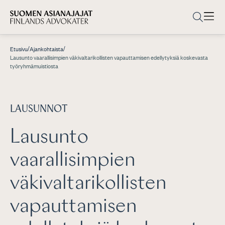
/
/
Etusivu
Ajankohtaista
Lausunto vaarallisimpien väkivaltarikollisten vapauttamisen edellytyksiä koskevasta
työryhmämuistiosta
LAUSUNNOT
Lausunto
vaarallisimpien
väkivaltarikollisten
vapauttamisen