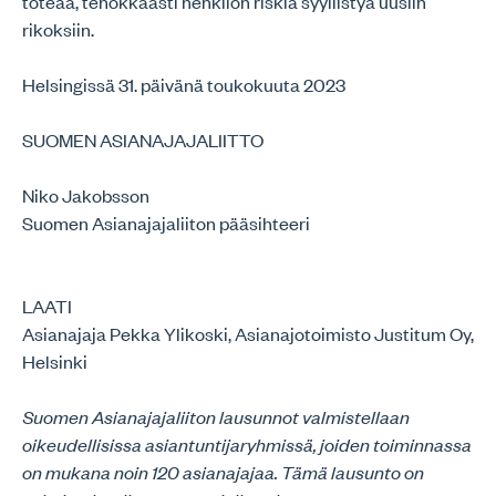
toteaa, tehokkaasti henkilön riskiä syyllistyä uusiin
rikoksiin.
Helsingissä 31. päivänä toukokuuta 2023
SUOMEN ASIANAJAJALIITTO
Niko Jakobsson
Suomen Asianajajaliiton pääsihteeri
LAATI
Asianajaja Pekka Ylikoski, Asianajotoimisto Justitum Oy,
Helsinki
Suomen Asianajajaliiton lausunnot valmistellaan
oikeudellisissa asiantuntijaryhmissä, joiden toiminnassa
on mukana noin 120 asianajajaa. Tämä lausunto on