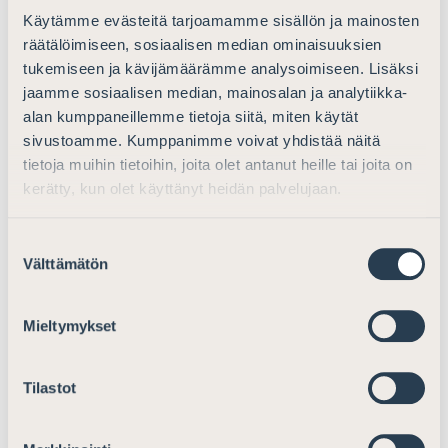
momenttiin esitettyä lisäystä väkivaltariskin uusimisen
Käytämme evästeitä tarjoamamme sisällön ja mainosten
arvioinnista tarkoituksenmukaisena ja toteaa, että
räätälöimiseen, sosiaalisen median ominaisuuksien
tukemiseen ja kävijämäärämme analysoimiseen. Lisäksi
käytännössä Helsingin hovioikeus on
jaamme sosiaalisen median, mainosalan ja analytiikka-
ratkaisukäytännössään kiinnittänyt muun ohella
alan kumppaneillemme tietoja siitä, miten käytät
huomiota juuri kyseiseen seikkaan. Kyse on käytännön
sivustoamme. Kumppanimme voivat yhdistää näitä
tasolla oikeuskäytännön kirjaamisesta lakiin.
tietoja muihin tietoihin, joita olet antanut heille tai joita on
Riskiarviolle ei luonnollisesti tule antaa lainsäädännössä
kerätty, kun olet käyttänyt heidän palvelujaan.
määräävää asemaa vaan sen tulisi Asianajajaliiton
näkemyksen mukaan olla edelleen osa tuomioistuimen
Suostumuksen
toteuttamaa kokonaisharkintaa.
Välttämätön
valinta
Yhdistelmärangaistus
Mieltymykset
Yhdistelmärangaistuksen tuomitsemista koskevaan
rikoslain 2 c luvun 11 §:n 2 momentin 3 kohtaan esitetään
Tilastot
tehtäväksi vain kielellinen muutos. Asianajajaliitto pitää
esitettyä muutosta kannatettavana sen
tarkkarajaisuuden vuoksi. Uusi muotoilu