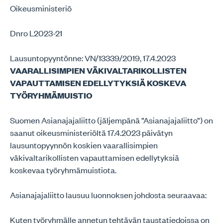
Oikeusministeriö
Dnro L2023-21
Lausuntopyyntönne: VN/13339/2019, 17.4.2023
VAARALLISIMPIEN VÄKIVALTARIKOLLISTEN
VAPAUTTAMISEN EDELLYTYKSIÄ KOSKEVA
TYÖRYHMÄMUISTIO
Suomen Asianajajaliitto (jäljempänä ”Asianajajaliitto”) on
saanut oikeusministeriöltä 17.4.2023 päivätyn
lausuntopyynnön koskien vaarallisimpien
väkivaltarikollisten vapauttamisen edellytyksiä
koskevaa työryhmämuistiota.
Asianajajaliitto lausuu luonnoksen johdosta seuraavaa:
Kuten työryhmälle annetun tehtävän taustatiedoissa on