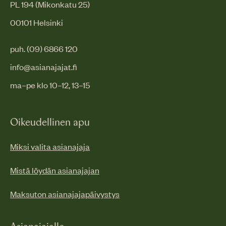
PL 194 (Mikonkatu 25)
00101 Helsinki
puh. (09) 6866 120
info@asianajajat.fi
ma–pe klo 10–12, 13–15
Oikeudellinen apu
Miksi valita asianajaja
Mistä löydän asianajajan
Maksuton asianajajapäivystys