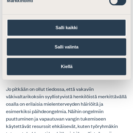
Markkinointi
yhdenmukaistaisi käytettyä käsitteistöä ja olisi aiempaa
tarkkarajaisempi. Vastaava kielellinen muutos tehtäisiin
oikeudenkäymiskaaren 17 luvun 37 §:n 3 momentiin.
Salli kaikki
Lopuksi
Salli valinta
Asianajajaliitto kannattaa lämpimästi
työryhmämuistiossa esitettyjä resurssilisäyksiä muun
muassa vankiterveydenhuoltoon ja vapautumisen
Kiellä
jälkeiseen valvontaan.
Jo pitkään on ollut tiedossa, että vakaviin
väkivaltarikoksiin syyllistyvistä henkilöistä merkittävällä
osalla on erilaisia mielenterveyden häiriöitä ja
esimerkiksi päihdeongelmia. Näihin ongelmiin
puuttuminen ja vapautuvan vangin tukemiseen
käytettävät resurssit ehkäisevät, kuten työryhmäkin