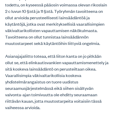
todettu, on kyseessä pääosin voimassa olevan rikoslain
2 c luvun 10 §:stä ja 11 §:stä. Työryhmän tavoitteena on
ollut arvioida perusteellisesti lainsäädäntöä ja
käytäntöjä, jotka ovat merkityksellisiä vaarallisimpien
väkivaltarikollisten vapauttamisen näkökulmasta.
Tavoitteena on ollut tunnistaa lainsäädännön
muutostarpeet sekä käytäntöihin liittyviä ongelmia.
Asianajajaliitto toteaa, että liiton kanta on jo pitkään
ollut se, että elinkautisvankien vapauttamismenettely ja
sitä koskeva lainsäädäntö on perusteiltaan oikea.
Vaarallisimpia väkivaltarikollisia koskeva
yhdistelmärangaistus on tuore uudistus
seuraamusjärjestelmässä eikä siihen sisältyvän
valvonta-ajan toimivuutta ole ehditty seuraamaan
riittävän kauan, jotta muutostarpeita voitaisiin tässä
vaiheessa arvioida.