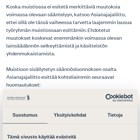
Koska muistiossa ei esitetä merkittäviä muutoksia
voimassa olevaan sääntelyyn, katsoo Asianajajaliitto,
ettei sillä ole tässä vaiheessa tarvetta laajemmin lausua
työryhmän muistiossaan esittämiin. Ehdotetut
muutokset koskevat enemmänkin voimassa olevan
lainsäädännön selkeyttämistä ja käsitteistön
yhdenmukaistamista.
Muistioon sisällytetyn säännösluonnoksen osalta
Asianajajaliitto esittää kohteliaimmin seuraavat
huomautukset:
Elinkautisvankien ehdonalainen vapauttaminen
Suostumus
Yksityiskohdat
Tietoja
Elinkautisvankien vapauttamisharkintaa koskevan
rikoslain 2 c luvun 10 §:n 2 momentin rakennetta
muutettaisiin ehdotuksessa esitetyillä muutoksilla
Tämä sivusto käyttää evästeitä
nykyistä selkeämmäksi. Asianajajaliitto pitää