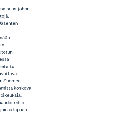
onaisuus, johon
tejä.
 Jäsenten
ämään
van
utetun
messa
setettu
oivottava
aan Suomea
tamista koskeva
 oikeuksia.
pohdintoihin
 joissa lapsen