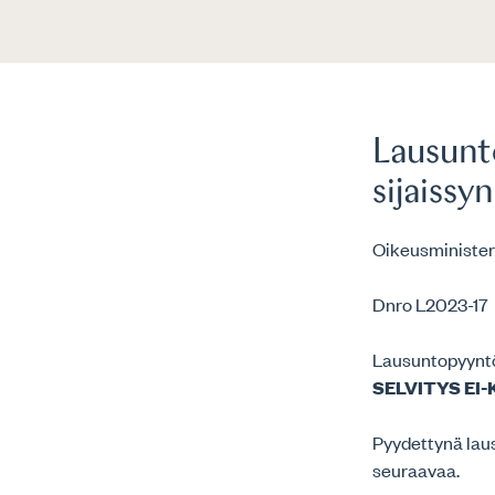
Lausunto
sijaissy
Oikeusminister
Dnro L2023-17
Lausuntopyynt
SELVITYS EI
Pyydettynä laus
seuraavaa.