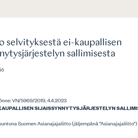
 selvityksestä ei-kaupallisen
nnytysjärjestelyn sallimisesta
iö
önne: VN/5969/2019, 4.4.2023
-KAUPALLISEN SIJAISSYNNYTYSJÄRJESTELYN SALLIM
untona Suomen Asianajajaliitto (jäljempänä ”Asianajajaliitto”)