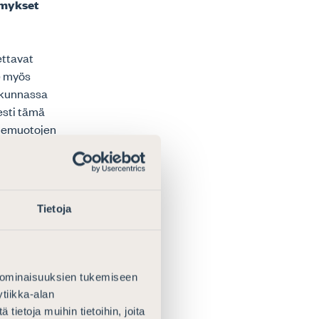
ymykset
ettavat
e myös
skunnassa
sesti tämä
rhemuotojen
tä, että
 on
avoliitossa
 järjestely
Tietoja
tavanomaisten
akijaa (HedHL 2
rit (vrt.
sesti
 ominaisuuksien tukemiseen
si on
tiikka-alan
on mahdollista
ietoja muihin tietoihin, joita