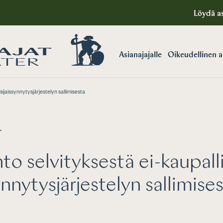
Löydä as
Asianajajalle
Oikeudellinen 
sijaissynnytysjärjestelyn sallimisesta
T
to selvityksestä ei-kaupall
ynnytysjärjestelyn sallimise