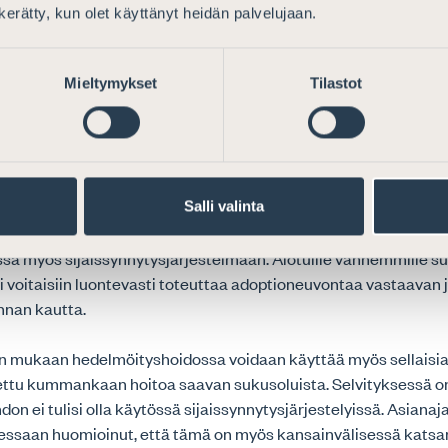
kija on avioliitossa lapsen biologisen vanhemman kanssa. Mikäli
n kerätty, kun olet käyttänyt heidän palvelujaan.
en järjestelyn säätelyyn päädytään selvityksessä esitetyssä l
anajajaliiton näkemyksen mukaan muutospaineita adoptiolakiin 
Mieltymykset
Tilastot
ynnytysjärjestelmän sääntelyyn päädytään, asiantuntijaryhmän 
aan Asianajajaliitto tulisi kannattamaan ennakolliseen valv
ia, josta viimeisimpänä esimerkkinä selvityksessä on kuvattu
a säätelyä. Vaikkakaan jo olemassa olevia sääntelymalleja ei 
tein pelkästään voida käyttää pohjana sijaissynnytystä koskeval
Salli valinta
 adoptiolainsäädäntö ennakkovalvontaan ja -lupaan perustuvan
issä myös sijaissynnytysjärjestelmään. Aiotuille vanhemmille s
i voitaisiin luontevasti toteuttaa adoptioneuvontaa vastaavan j
nan kautta.
 mukaan hedelmöityshoidossa voidaan käyttää myös sellaisia a
ettu kummankaan hoitoa saavan sukusoluista. Selvityksessä on
n ei tulisi olla käytössä sijaissynnytysjärjestelyissä. Asianaja
essaan huomioinut, että tämä on myös kansainvälisessä kats