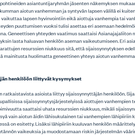
a pohtineiden asiantuntijaryhmän jäsenten näkemyksen mukaa
umman aiotun vanhemman ja syntyvän lapsen välillä ei kuite
i vaikuttaa lapsen hyvinvointiin eikä aiottuja vanhempia tai v
teyden puuttumisen vuoksi tulisi asettaa eri asemaan hedelmö
tuna. Geneettisen yhteyden vaatimus saattaisi Asianajajaliito
ksin lasta haluavan henkilön aseman vaikeutumiseen. Eri asia 
arattujen resurssien niukkuus sitä, että sijaissynnytyksen edel
lä mainitusta huolimatta geneettinen yhteys aiotun vanhemma
äjän henkilöön liittyvät kysymykset
 ratkaistavista asioista liittyy sijaissynnyttäjän henkilöön. Sij
aupallisissa sijaissynnytysjärjestelyissä aiottujen vanhempien 
imivuutta saattaisi uhata resurssien niukkuus, mikäli sijaissyn
ksyä vain aiotun äidin lähisukulainen tai vanhempien lähipiiriin 
ssä on esitetty. Lisäksi lähipiiriin kuuluvan henkilön määrittel
tännön vaikeuksia ja muodostamaan riskin järjestelmän väärin