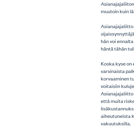
Asianajajaliito
muutoin kuin lää
Asianajajaliitt
sijaissynnyttä
hän voi ennalta
häntä tähän tul
Koska kyse on e
varsinaista pa
korvaaminen tul
voitaisiin kulu
Asianajajaliitto
että muita risk
lisäkustannuksia
aiheutuneista k
vakuutuksilla.