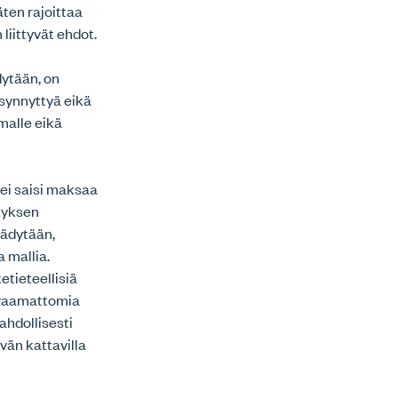
äten rajoittaa
liittyvät ehdot.
dytään, on
synnyttyä eikä
malle eikä
 ei saisi maksaa
tyksen
äädytään,
 mallia.
etieteellisiä
arvaamattomia
mahdollisesti
vän kattavilla