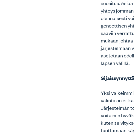
suositus. Asia
yhteys jommank
olennaisesti vo
geneettisen yh
saaviin verrat
mukaan johtaa y
järjestelmään v
asetetaan edel
lapsen välillä.
Sijaissynnytt
Yksi vaikeimmin
valinta on ei-k
Järjestelmän to
voitaisiin hyvä
kuten selvitykse
tuottamaan käy