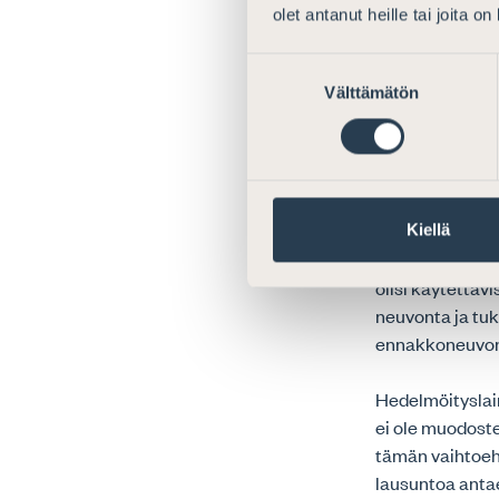
vain, mikäli ha
olet antanut heille tai joita o
sijaissynnytyks
asettaa se Asi
Suostumuksen
Välttämätön
valinta
Mikäli sijaiss
näkemyksen muk
perustuvaa mall
käyttöön otettu
esitetyin perus
Kiellä
tarjoaa Suomen
olisi käytettäv
neuvonta ja tuk
ennakkoneuvon
Hedelmöityslain
ei ole muodost
tämän vaihtoehdo
lausuntoa anta