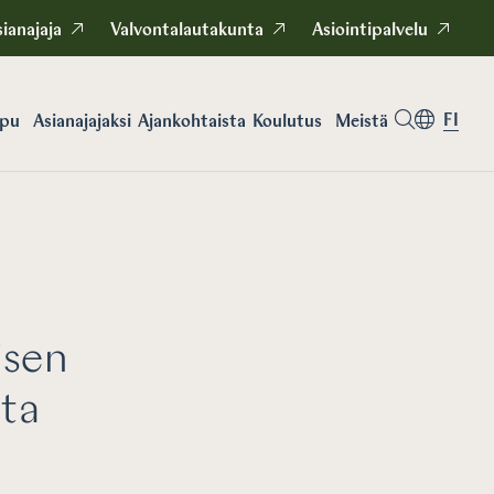
ianajaja
Valvontalautakunta
Asiointipalvelu
FI
apu
Asianajajaksi
Koulutus
Meistä
Ajankohtaista
isen
sta