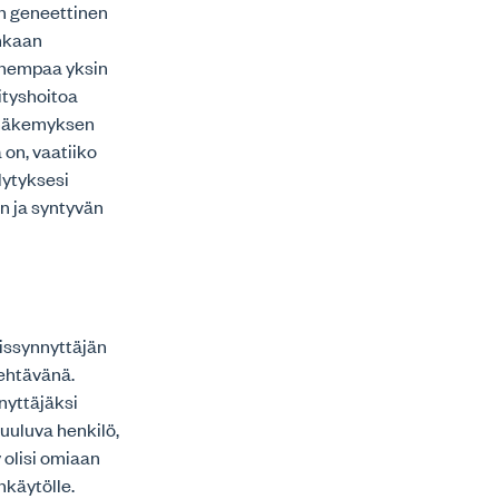
n geneettinen
nkaan
anhempaa yksin
ityshoitoa
n näkemyksen
on, vaatiiko
lytyksesi
n ja syntyvän
aissynnyttäjän
tehtävänä.
nyttäjäksi
kuuluva henkilö,
y olisi omiaan
käytölle.