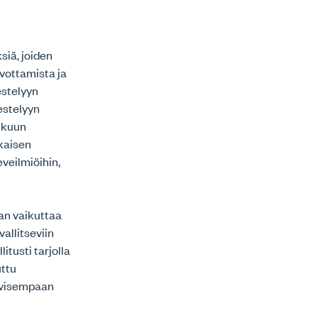
siä, joiden
rvottamista ja
estelyyn
estelyyn
lukuun
kaisen
eveilmiöihin,
aan vaikuttaa
allitseviin
itusti tarjolla
uttu
ivisempaan