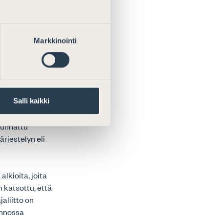
aajuudessa,
tältä osin.
Markkinointi
jäsenten
ontaan
 Portugalissa
selvityksessä
le sääntelylle,
Salli kaikki
 mallin, joka
uunnattu
ärjestelyn eli
lkioita, joita
 katsottu, että
jaliitto on
annossa