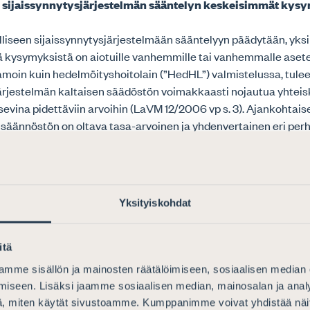
n sijaissynnytysjärjestelmän sääntelyn keskeisimmät kys
lliseen sijaissynnytysjärjestelmään sääntelyyn päädytään, yksi
 kysymyksistä on aiotuille vanhemmille tai vanhemmalle aset
amoin kuin hedelmöityshoitolain (”HedHL”) valmistelussa, tule
järjestelmän kaltaisen säädöstön voimakkaasti nojautua yhtei
itsevina pidettäviin arvoihin (LaVM 12/2006 vp s. 3). Ajankohtai
ä säännöstön on oltava tasa-arvoinen ja yhdenvertainen eri pe
onteeltaan sukupuolineutraali. Selvityksessä onkin lähdetty sii
vokehitystä ja yhdenvertaista kohtelua kunnioittavalla tavalla
ä sijaissynnytysjärjestelyt olisivat mahdollisia sekä avio- että 
la parien sukupuolesta riippumatta. Edelleen selvityksen mukaan
Yksityiskohdat
ollista yksin lasta toivovalle, jos tämä ei voisi tulla raskaaksi 
tojen avulla. Käytännössä tämä tarkoittaa naispuolista yksinh
 oikeutettujen piiri kattaisi siis selvityksen mukaan myös miespa
itä
anajajaliitto kiinnittää huomiota siihen, että selvityksen mukai
mme sisällön ja mainosten räätälöimiseen, sosiaalisen median
ärjestely jättäisi edelleen ulkopuolelle miesyksinhakijat. Lisäk
iseen. Lisäksi jaamme sosiaalisen median, mainosalan ja analy
ttä voimassa olevassa adoptiolaissa perheen sisäinen adoptio 
, miten käytät sivustoamme. Kumppanimme voivat yhdistää näitä t