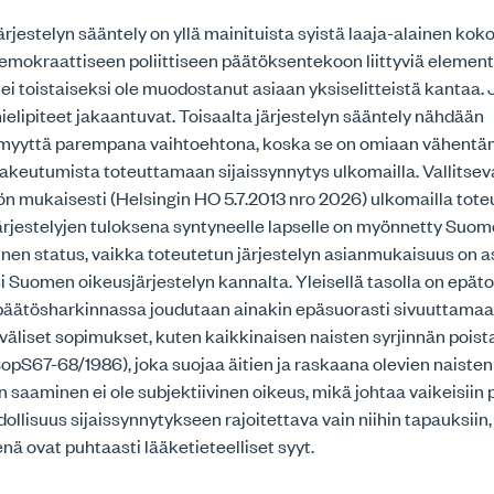
ärjestelyn sääntely on yllä mainituista syistä laaja-alainen kok
emokraattiseen poliittiseen päätöksentekoon liittyviä element
o ei toistaiseksi ole muodostanut asiaan yksiselitteistä kantaa.
lipiteet jakaantuvat. Toisaalta järjestelyn sääntely nähdään
myyttä parempana vaihtoehtona, koska se on omiaan vähent
akeutumista toteuttamaan sijaissynnytys ulkomailla. Vallitse
n mukaisesti (Helsingin HO 5.7.2013 nro 2026) ulkomailla tote
järjestelyjen tuloksena syntyneelle lapselle on myönnetty Suo
nen status, vaikka toteutetun järjestelyn asianmukaisuus on a
 Suomen oikeusjärjestelyn kannalta. Yleisellä tasolla on epät
 päätösharkinnassa joudutaan ainakin epäsuorasti sivuuttam
väliset sopimukset, kuten kaikkinaisen naisten syrjinnän pois
opS67-68/1986), joka suojaa äitien ja raskaana olevien naisten
n saaminen ei ole subjektiivinen oikeus, mikä johtaa vaikeisiin 
dollisuus sijaissynnytykseen rajoitettava vain niihin tapauksiin,
ä ovat puhtaasti lääketieteelliset syyt.