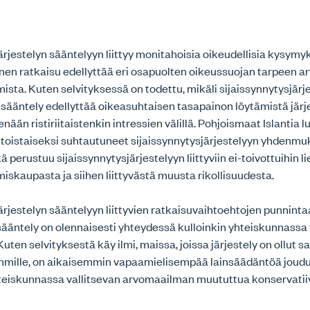
ärjestelyn sääntelyyn liittyy monitahoisia oikeudellisia kysymyk
nen ratkaisu edellyttää eri osapuolten oikeussuojan tarpeen a
sta. Kuten selvityksessä on todettu, mikäli sijaissynnytysjärj
sääntely edellyttää oikeasuhtaisen tasapainon löytämistä järj
nään ristiriitaistenkin intressien välillä. Pohjoismaat Islantia 
 toistaiseksi suhtautuneet sijaissynnytysjärjestelyyn yhdenmu
kä perustuu sijaissynnytysjärjestelyyn liittyviin ei-toivottuihin li
hmiskaupasta ja siihen liittyvästä muusta rikollisuudesta.
ärjestelyn sääntelyyn liittyvien ratkaisuvaihtoehtojen punnint
ä sääntely on olennaisesti yhteydessä kulloinkin yhteiskunnassa v
uten selvityksestä käy ilmi, maissa, joissa järjestely on ollut sall
ryhmille, on aikaisemmin vapaamielisempää lainsäädäntöä joud
teiskunnassa vallitsevan arvomaailman muututtua konservati