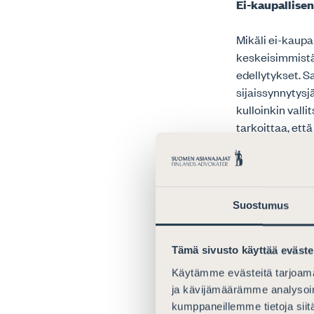
Ei-kaupallise
Mikäli ei-kaupa
keskeisimmistä
edellytykset. S
sijaissynnytys
kulloinkin vall
tarkoittaa, ett
suhteen sekä lu
yhteiskunnan ar
perusteltua, ett
oleville pareil
Suostumus
tulisi olla mahd
hedelmöityshoi
§). Järjestelyyn
Tämä sivusto käyttää eväste
HedHL 2 §). Asi
Käytämme evästeitä tarjoama
toteutuessaan j
ja kävijämäärämme analysoim
huomioitava, e
kumppaneillemme tietoja siitä