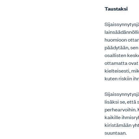
Taustaksi
Sijaissynnytysj
lainsäädännölli
huomioon ottami
päädytään, sen 
osallisten keske
ottamatta ovat
kielteisesti, mi
kuten riskiin i
Sijaissynnytysj
lisäksi se, ett
perhearvoihin. K
kaikille ihmis
kiristämään yh
suuntaan.