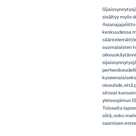
Sijaissynnytysj
sisältyy myös d
Asianajajaliitt
keskuudessa mie
sääntelemättö
suomalaisten h
oikeuskäytännö
sijaissynnytys
perheoikeudelli
kyseenalaiseksi
olosuhde, että
sitovat kansain
yleissopimus (S
Toisaalta lapse
siitä, onko mah
saamisen esteen