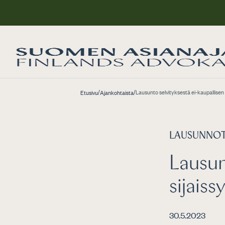
/
/
Lausunto selvityksestä ei-kaupallisen 
Etusivu
Ajankohtaista
LAUSUNNO
Lausun
sijaiss
30.5.2023