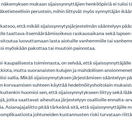
n näkemyksen mukaan sijaissynnyttäjien henkilöpiiriä ei tulisi t
ketieteellisin perustein, mihin liittyvät myös synnyttäjän ikään 
o katsoo, että mikäli sijaissynnytysjärjestelmän sääntelyyn pää
jälle taattava itsemääräämisoikeus raskausaikana sekä lapsen 
 sitoutua luovuttamaan lasta aiotuille vanhemmille tai vanhem
isi myöskään pakottaa tai muutoin painostaa.
i-kaupallisesta toiminnasta, on selvää, että sijaissynnyttäjälle
lkkiota, mutta suoranaisten kulujen ja mahdollisen ansionmene
isi sallia. Mikäli sijaissynnytyksen järjestämisen sääntelyyn p
jen korvaamisen suhteen käyttää hedelmöityshoitolain mukaista
 kuitenkin huomioi sen, että sijaissynnytykseen liittyy sekä lääk
ejä, jotka saattavat aiheuttaa järjestelyyn osallisille ennalta-
. Asianajajaliitto pitää tärkeänä sitä, että sijaissynnyttäjille 
omplikaatiosta johtuneiden kustannusten riski turvataan riittä