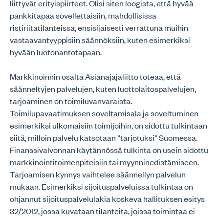
liittyvät erityispiirteet. Olisi siten loogista, että hyvää
pankkitapaa sovellettaisiin, mahdollisissa
ristiriitatilanteissa, ensisijaisesti verrattuna muihin
vastaavantyyppisiin säännöksiin, kuten esimerkiksi
hyvään luotonantotapaan.
Markkinoinnin osalta Asianajajaliitto toteaa, että
säänneltyjen palvelujen, kuten luottolaitospalvelujen,
tarjoaminen on toimiluvanvaraista.
Toimilupavaatimuksen soveltamisala ja soveltuminen
esimerkiksi ulkomaisiin toimijoihin, on sidottu tulkintaan
siitä, milloin palvelu katsotaan ”tarjotuksi” Suomessa.
Finanssivalvonnan käytännössä tulkinta on usein sidottu
markkinointitoimenpiteisiin tai myynninedistämiseen.
Tarjoamisen kynnys vaihtelee säännellyn palvelun
mukaan. Esimerkiksi sijoituspalveluissa tulkintaa on
ohjannut sijoituspalvelulakia koskeva hallituksen esitys
32/2012, jossa kuvataan tilanteita, joissa toimintaa ei