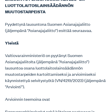
LUOTTOLAITOSLAINSÄÄDÄNNÖN
MUUTOSTARPEISTA
Pyydettynä lausuntona Suomen Asianajajaliitto
(jäljempänä ”Asianajajaliitto”) esittää seuraavaa.
Yleistä
Valtiovarainministeriö on pyytänyt Suomen
Asianajajaliitolta (jäljempänä ”Asianajajaliitto”)
lausuntoa osana luottolaitoslainsäädännön
muutostarpeiden kartoittamiseksi ja arvioimiseksi
käynnistettyä selvitystyötä (VN/4219/2023) (jäljempänä
”Arviointi”).
Arvioinnin teemoina ovat
1) peruspankkipalvelut sekä käteisen saatavuus ja