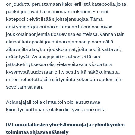
on jouduttu perustamaan kaksi erillistä katepoolia, joita
pankit joutuvat hallinnoimaan erikseen. Erilliset
katepoolit eivät lisää sijoittajansuojaa. Tämä
eriytyminen joudutaan ottamaan huomioon myös
joukkolainaohjelmia koskevissa esitteissä. Vanhan lain
alaiset katepoolit joudutaan ajamaan pidemmällä
aikavälillä alas, kun joukkolainat, joita poolit kattavat,
erääntyvät. Asianajajaliitto katsoo, että lain
jatkokehityksessä olisi vielä voitava arvioida tätä
kysymystä uudestaan erityisesti siitä näkökulmasta,
miten helpotettaisiin siirtymistä kokonaan uuden lain
soveltamisalaan.
Asianajajaliitolla ei muutoin ole lausuttavaa
kiinnitysluottopankkilakiin liittyvistä seikoista.
IV Luottolaitosten yhteisömuotoja ja ryhmittymien
toimintaa ohjaava sääntely