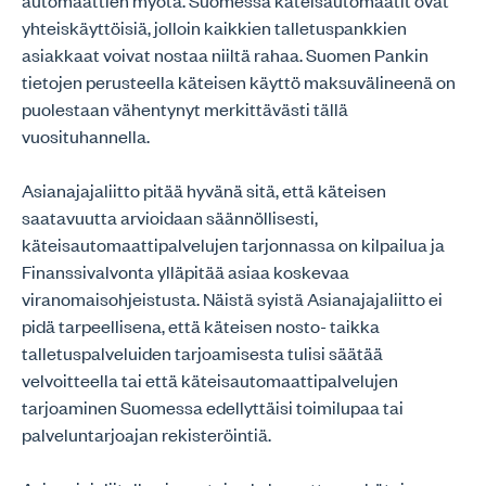
automaattien myötä. Suomessa käteisautomaatit ovat
yhteiskäyttöisiä, jolloin kaikkien talletuspankkien
asiakkaat voivat nostaa niiltä rahaa. Suomen Pankin
tietojen perusteella käteisen käyttö maksuvälineenä on
puolestaan vähentynyt merkittävästi tällä
vuosituhannella.
Asianajajaliitto pitää hyvänä sitä, että käteisen
saatavuutta arvioidaan säännöllisesti,
käteisautomaattipalvelujen tarjonnassa on kilpailua ja
Finanssivalvonta ylläpitää asiaa koskevaa
viranomaisohjeistusta. Näistä syistä Asianajajaliitto ei
pidä tarpeellisena, että käteisen nosto- taikka
talletuspalveluiden tarjoamisesta tulisi säätää
velvoitteella tai että käteisautomaattipalvelujen
tarjoaminen Suomessa edellyttäisi toimilupaa tai
palveluntarjoajan rekisteröintiä.