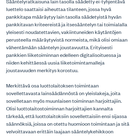
Sääntelyratkaisuna lain tasolla säädetty ei-tyhjentävä
luettelo saattaisi aiheuttaa tilanteen, jossa hyvä
pankkitapa määräytyy lain tasolla säädetyistä hyvän
pankkitavan kriteereistä ja itsesääntelyn tai toimialalla
yleisesti noudatettavien, vakiintuneiden käytäntöjen
perusteella määräytyvistä normeista, mikä olisi omiaan
vähentämään sääntelyn joustavuutta. Erityisesti
pankkien liiketoiminnan edelleen digitalisoituessa ja
niiden kehittäessä uusia liiketoimintamalleja
joustavuuden merkitys korostuu.
Merkittävä osa luottolaitoksen toimintaan
sovellettavasta lainsäädännöstä on yleislakeja, joita
sovelletaan myös muunlaisen toiminnan harjoittajiin.
Olisi luottolaitostoiminnan harjoittajien kannalta
tärkeää, että luottolaitoksiin sovellettaisiin ensi sijassa
säännöksiä, joissa on otettu huomioon toimintaan ja sitä
velvoittavaan erittäin laajaan sääntelykehikkoon