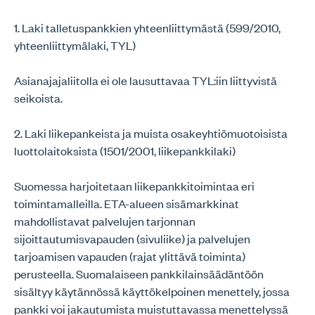
1. Laki talletuspankkien yhteenliittymästä (599/2010,
yhteenliittymälaki, TYL)
Asianajajaliitolla ei ole lausuttavaa TYL:iin liittyvistä
seikoista.
2. Laki liikepankeista ja muista osakeyhtiömuotoisista
luottolaitoksista (1501/2001, liikepankkilaki)
Suomessa harjoitetaan liikepankkitoimintaa eri
toimintamalleilla. ETA-alueen sisämarkkinat
mahdollistavat palvelujen tarjonnan
sijoittautumisvapauden (sivuliike) ja palvelujen
tarjoamisen vapauden (rajat ylittävä toiminta)
perusteella. Suomalaiseen pankkilainsäädäntöön
sisältyy käytännössä käyttökelpoinen menettely, jossa
pankki voi jakautumista muistuttavassa menettelyssä