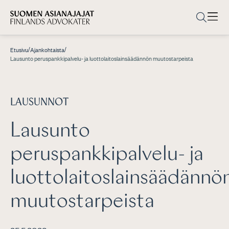
/
/
Etusivu
Ajankohtaista
Lausunto peruspankkipalvelu- ja luottolaitoslainsäädännön muutostarpeista
LAUSUNNOT
Lausunto
peruspankkipalvelu- ja
luottolaitoslainsäädännö
muutostarpeista