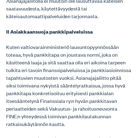
Asianajajaliitolla ei muutoin ole lausuttavaa käteisen
saatavuudesta, käytettävyydestä tai
käteisautomaattipalveluiden tarjonnasta.
II Asiakkaansuoja pankkipalveluissa
Kuten valtiovarainministeriö lausuntopyynnössään
toteaa, hyvä pankkitapa on joustava normi, joka on
käsitteenä laaja ja sitä saattaa olla eri aikoina tarpeen
tulkita eri tavoin finanssipalveluissa ja pankkiasioinnissa
tapahtuvien muutosten vuoksi. Asianajajaliitto pitää
siksi toimivana nykyistä sääntelyratkaisua, jossa hyvä
pankkitapa konkretisoituu erityisesti pankkialan
itsesääntelynä Finanssiala ry:n hyvän pankkitavan
periaatteiden sekä Vakuutus- ja rahoitusneuvonta
FINE:n yhteydessä toimivan pankkilautakunnan
ratkaisukäytännön kautta.