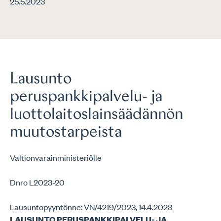
25.5.2023
Lausunto
peruspankkipalvelu- ja
luottolaitoslainsäädännön
muutostarpeista
Valtionvarainministeriölle
Dnro L2023-20
Lausuntopyyntönne: VN/4219/2023, 14.4.2023
LAUSUNTO PERUSPANKKIPALVELU- JA