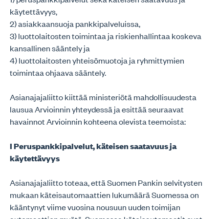
käytettävyys,
2) asiakkaansuoja pankkipalveluissa,
3) luottolaitosten toimintaa ja riskienhallintaa koskeva
kansallinen sääntely ja
4) luottolaitosten yhteisömuotoja ja ryhmittymien
toimintaa ohjaava sääntely.
Asianajajaliitto kiittää ministeriötä mahdollisuudesta
lausua Arvioinnin yhteydessä ja esittää seuraavat
havainnot Arvioinnin kohteena olevista teemoista:
I Peruspankkipalvelut, käteisen saatavuus ja
käytettävyys
Asianajajaliitto toteaa, että Suomen Pankin selvitysten
mukaan käteisautomaattien lukumäärä Suomessa on
kääntynyt viime vuosina nousuun uuden toimijan