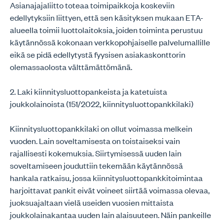
Asianajajaliitto toteaa toimipaikkoja koskeviin
edellytyksiin liittyen, että sen käsityksen mukaan ETA-
alueella toimii luottolaitoksia, joiden toiminta perustuu
käytännössä kokonaan verkkopohjaiselle palvelumallille
eikä se pidä edellytystä fyysisen asiakaskonttorin
olemassaolosta välttämättömänä.
2. Laki kiinnitysluottopankeista ja katetuista
joukkolainoista (151/2022, kiinnitysluottopankkilaki)
Kiinnitysluottopankkilaki on ollut voimassa melkein
vuoden. Lain soveltamisesta on toistaiseksi vain
rajallisesti kokemuksia. Siirtymisessä uuden lain
soveltamiseen jouduttiin tekemään käytännössä
hankala ratkaisu, jossa kiinnitysluottopankkitoimintaa
harjoittavat pankit eivät voineet siirtää voimassa olevaa,
juoksuajaltaan vielä useiden vuosien mittaista
joukkolainakantaa uuden lain alaisuuteen. Näin pankeille