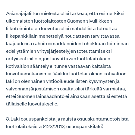
Asianajajaliiton mielestä olisi tärkeää, että esimerkiksi
ulkomaisten luottolaitosten Suomen sivuliikkeen
liiketoimintojen luovutus olisi mahdollista toteuttaa
liikepankkilain menettelyä noudattaen tarvittavassa
laajuudessa rahoitusmarkkinoiden tehokkaan toiminnan
edellyttämien yritysjärjestelyjen toteuttamiseksi
erityisesti silloin, jos luovuttavan luottolaitoksen
kotivaltion sääntely ei tunne vastaavan kaltaista
luovutusmekanismia. Vaikka luottolaitoksen kotivaltion
laki on olennainen yhtiöoikeudellisten kysymysten ja
valvonnan järjestämisen osalta, olisi tärkeää varmistaa,
ettei Suomen lainsäädäntö ei ainakaan asettaisi estettä
tällaiselle luovutukselle.
3. Laki osuuspankeista ja muista osuuskuntamuotoisista
luottolaitoksista (423/2013, osuuspankkilaki)