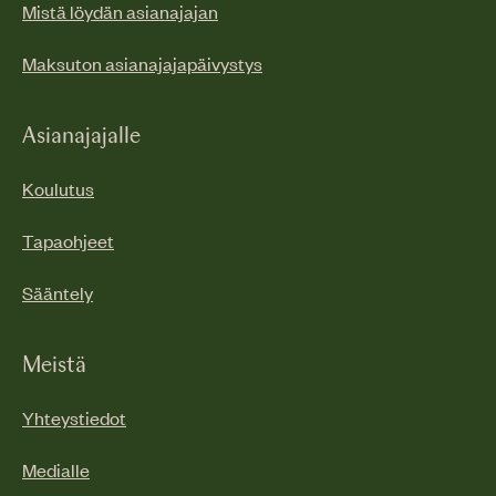
Mistä löydän asianajajan
Maksuton asianajajapäivystys
Asianajajalle
Koulutus
Tapaohjeet
Sääntely
Meistä
Yhteystiedot
Medialle