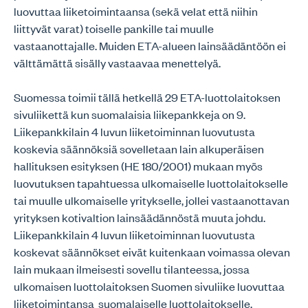
luovuttaa liiketoimintaansa (sekä velat että niihin
liittyvät varat) toiselle pankille tai muulle
vastaanottajalle. Muiden ETA-alueen lainsäädäntöön ei
välttämättä sisälly vastaavaa menettelyä.
Suomessa toimii tällä hetkellä 29 ETA-luottolaitoksen
sivuliikettä kun suomalaisia liikepankkeja on 9.
Liikepankkilain 4 luvun liiketoiminnan luovutusta
koskevia säännöksiä sovelletaan lain alkuperäisen
hallituksen esityksen (HE 180/2001) mukaan myös
luovutuksen tapahtuessa ulkomaiselle luottolaitokselle
tai muulle ulkomaiselle yritykselle, jollei vastaanottavan
yrityksen kotivaltion lainsäädännöstä muuta johdu.
Liikepankkilain 4 luvun liiketoiminnan luovutusta
koskevat säännökset eivät kuitenkaan voimassa olevan
lain mukaan ilmeisesti sovellu tilanteessa, jossa
ulkomaisen luottolaitoksen Suomen sivuliike luovuttaa
liiketoimintansa suomalaiselle luottolaitokselle.