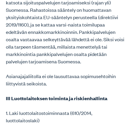
katsota sijoituspalvelujen tarjoamiseksi (rajan yli)
Suomessa. Rahastoissa sääntely on huomattavan
yksityiskohtaista EU-sääntelyn perusteella (direktiivi
2019/1160), ja se kattaa varsi-naista toimilupaa
edeltävän ennakkomarkkinoinnin. Pankkipalvelujen
osalta vastaavaa selkeyttävää lähdettä ei ole. Siksi voisi
olla tarpeen täsmentää, millaista menettelyä tai
markkinointia pankkipalvelujen osalta pidetään
palvelujen tarjoamisena Suomessa.
Asianajajaliitolla ei ole lausuttavaa sopimusehtoihin
liittyvistä seikoista.
III Luottolaitoksen toiminta ja riskienhallinta
1. Laki luottolaitostoiminnasta (610/2014,
luottolaitoslaki)