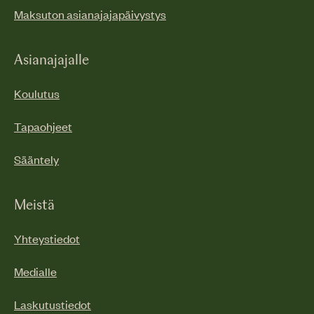
Maksuton asianajajapäivystys
Asianajajalle
Koulutus
Tapaohjeet
Sääntely
Meistä
Yhteystiedot
Medialle
Laskutustiedot