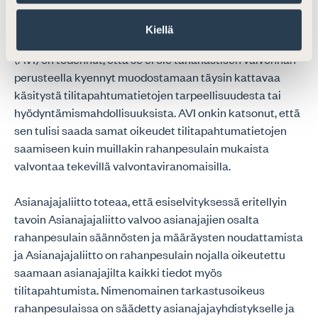
Esiselvitysluonnoksen kohdassa 4.1.2 on käyty läpi varsin
kattavasti eri viranomaisten toimivaltaan liittyvää
Kiellä
lainsäädäntöpohjaa. Selvityksessä aluehallintovirasto
(AVI) on todennut, että se ei ole tähänastisen valvonnan
perusteella kyennyt muodostamaan täysin kattavaa
käsitystä tilitapahtumatietojen tarpeellisuudesta tai
hyödyntämismahdollisuuksista. AVI onkin katsonut, että
sen tulisi saada samat oikeudet tilitapahtumatietojen
saamiseen kuin muillakin rahanpesulain mukaista
valvontaa tekevillä valvontaviranomaisilla.
Asianajajaliitto toteaa, että esiselvityksessä eritellyin
tavoin Asianajajaliitto valvoo asianajajien osalta
rahanpesulain säännösten ja määräysten noudattamista
ja Asianajajaliitto on rahanpesulain nojalla oikeutettu
saamaan asianajajilta kaikki tiedot myös
tilitapahtumista. Nimenomainen tarkastusoikeus
rahanpesulaissa on säädetty asianajajayhdistykselle ja