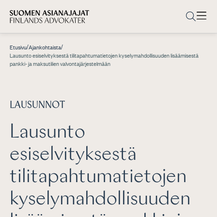
/
/
Etusivu
Ajankohtaista
Lausunto esiselvityksestä tilitapahtumatietojen kyselymahdollisuuden lisäämisestä
pankki- ja maksutilien valvontajärjestelmään
LAUSUNNOT
Lausunto
esiselvityksestä
tilitapahtumatietojen
kyselymahdollisuuden