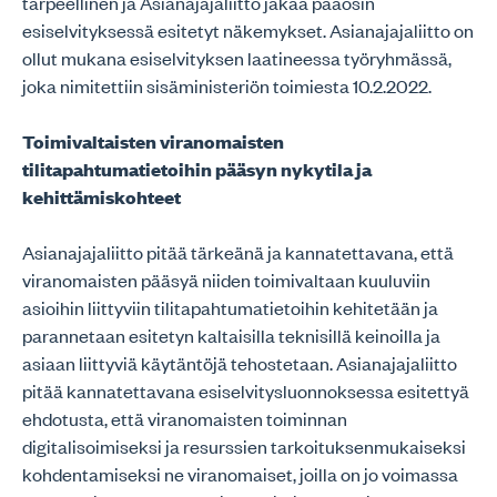
tarpeellinen ja Asianajajaliitto jakaa pääosin
esiselvityksessä esitetyt näkemykset. Asianajajaliitto on
ollut mukana esiselvityksen laatineessa työryhmässä,
joka nimitettiin sisäministeriön toimiesta 10.2.2022.
Toimivaltaisten viranomaisten
tilitapahtumatietoihin pääsyn nykytila ja
kehittämiskohteet
Asianajajaliitto pitää tärkeänä ja kannatettavana, että
viranomaisten pääsyä niiden toimivaltaan kuuluviin
asioihin liittyviin tilitapahtumatietoihin kehitetään ja
parannetaan esitetyn kaltaisilla teknisillä keinoilla ja
asiaan liittyviä käytäntöjä tehostetaan. Asianajajaliitto
pitää kannatettavana esiselvitysluonnoksessa esitettyä
ehdotusta, että viranomaisten toiminnan
digitalisoimiseksi ja resurssien tarkoituksenmukaiseksi
kohdentamiseksi ne viranomaiset, joilla on jo voimassa