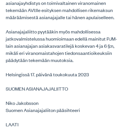
asianajayhdistys on toimivaltainen viranomainen
tekemään AVI:lle esityksen mahdollisen rikemaksun
määräämisestä asianajajalle tai hänen apulaiselleen.
Asianajajaliitto pyytääkin myös mahdollisessa
jatkovalmistelussa huomioimaan edellä mainitut PJM-
lain asianajajan asiakasvaratilejä koskevan 4 ja 6 §:n,
mikäli eri viranomaistahojen tiedonsaantioikeuksiin
päädytään tekemään muutoksia.
Helsingissä 17. päivänä toukokuuta 2023
SUOMEN ASIANAJAJALIITTO
Niko Jakobsson
Suomen Asianajajaliiton pääsihteeri
LAATI