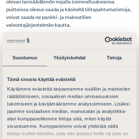
olevan lainsäädännön nojalla toimivaltuuksiensa
puitteissa oikeus saada ja käsitellä tilitapahtumatietoja,
voivat saada ne pankki- ja maksutilien
valvontajärjestelmän kautta.
Asianajajaliitto katsookin, että mahdollisessa
jatkovalmistelussa tulee valitusta sääntelykeinosta
riippumatta huomioida ja säilyttää nykysääntelyn
Suostumus
Yksityiskohdat
Tietoja
mukaiset viranomaiskohtaiset toimivaltuudet sekä
tiedonsaantioikeudet tilitapahtumatietojen osalta.
Tämä sivusto käyttää evästeitä
Lakitekniset vaihtoehdot
Käytämme evästeitä tarjoamamme sisällön ja mainosten
räätälöimiseen, sosiaalisen median ominaisuuksien
Asianajajaliitto katsoo, että työryhmän pohtimien
tukemiseen ja kävijämäärämme analysoimiseen. Lisäksi
lakiteknisten vaihtoehtojen osalta paras ja
jaamme sosiaalisen median, mainosalan ja analytiikka-
tarkoituksenmukaisin vaihtoehto olisi lisätä sääntely
alan kumppaneillemme tietoja siitä, miten käytät
kokonaisuudessaan PMJ-lakiin vaihtoehdon 3)
sivustoamme. Kumppanimme voivat yhdistää näitä
mukaisesti. Kuten työryhmä on todennut, tätä puoltaa
tietoja muihin tietoihin, joita olet antanut heille tai joita on