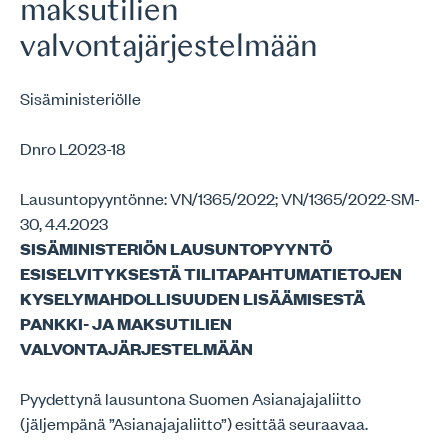
maksutilien
valvontajärjestelmään
Sisäministeriölle
Dnro L2023-18
Lausuntopyyntönne: VN/1365/2022; VN/1365/2022-SM-
30, 4.4.2023
SISÄMINISTERIÖN LAUSUNTOPYYNTÖ
ESISELVITYKSESTÄ TILITAPAHTUMATIETOJEN
KYSELYMAHDOLLISUUDEN LISÄÄMISESTÄ
PANKKI- JA MAKSUTILIEN
VALVONTAJÄRJESTELMÄÄN
Pyydettynä lausuntona Suomen Asianajajaliitto
(jäljempänä ”Asianajajaliitto”) esittää seuraavaa.