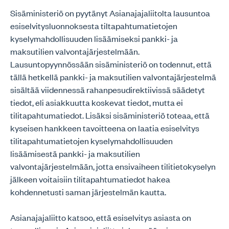
Sisäministeriö on pyytänyt Asianajajaliitolta lausuntoa
esiselvitysluonnoksesta tiltapahtumatietojen
kyselymahdollisuuden lisäämiseksi pankki- ja
maksutilien valvontajärjestelmään.
Lausuntopyynnössään sisäministeriö on todennut, että
tällä hetkellä pankki- ja maksutilien valvontajärjestelmä
sisältää viidennessä rahanpesudirektiivissä säädetyt
tiedot, eli asiakkuutta koskevat tiedot, mutta ei
tilitapahtumatiedot. Lisäksi sisäministeriö toteaa, että
kyseisen hankkeen tavoitteena on laatia esiselvitys
tilitapahtumatietojen kyselymahdollisuuden
lisäämisestä pankki- ja maksutilien
valvontajärjestelmään, jotta ensivaiheen tilitietokyselyn
jälkeen voitaisiin tilitapahtumatiedot hakea
kohdennetusti saman järjestelmän kautta.
Asianajajaliitto katsoo, että esiselvitys asiasta on