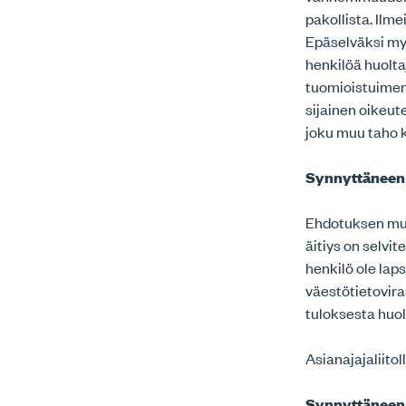
pakollista. Ilm
Epäselväksi my
henkilöä huolta
tuomioistuimen 
sijainen oikeut
joku muu taho k
Synnyttäneen ä
Ehdotuksen muka
äitiys on selvit
henkilö ole lap
väestötietovir
tuloksesta huoli
Asianajajaliit
Synnyttäneen 