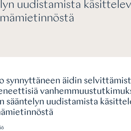
lyn uudistamista käsittele
hmämietinnöstä
 synnyttäneen äidin selvittämist
eneettisiä vanhemmuustutkimuk
n sääntelyn uudistamista käsitte
ämietinnöstä
iö