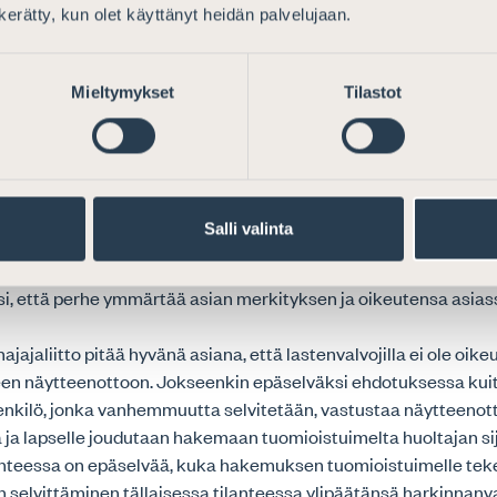
n kerätty, kun olet käyttänyt heidän palvelujaan.
ida vahvistaa tapaamisoikeuksia.
taa, että oikeusgeneettinen vanhemmuustutkimus voitaisiin 
Mieltymykset
Tilastot
luona silloinkin, kun lapsi ei ole ikänsä ja kehityksensä puoles
suostumusta näytteen ottamiseen eikä lapsella ole huoltajaa t
ajaa, joka voisi antaa suostumuksen lapsen puolesta. Asianajajali
nvalvojalla tehtävästä näytteenotosta luontevana, sillä lastenval
eskeinen rooli vanhemmuden selvittämisessä. Prosessin nopea
Salli valinta
käsittely on myös kannatettavaa, mutta Asianajajaliitto paino
n koulutuksen ja tulkkauspalveluiden käytön välttämättömyytt
i, että perhe ymmärtää asian merkityksen ja oikeutensa asias
jajaliitto pitää hyvänä asiana, että lastenvalvojilla ei ole oike
en näytteenottoon. Jokseenkin epäselväksi ehdotuksessa kuit
henkilö, jonka vanhemmuutta selvitetään, vastustaa näytteenot
a ja lapselle joudutaan hakemaan tuomioistuimelta huoltajan sij
lanteessa on epäselvää, kuka hakemuksen tuomioistuimelle tek
elvittäminen tällaisessa tilanteessa ylipäätänsä harkinnanva