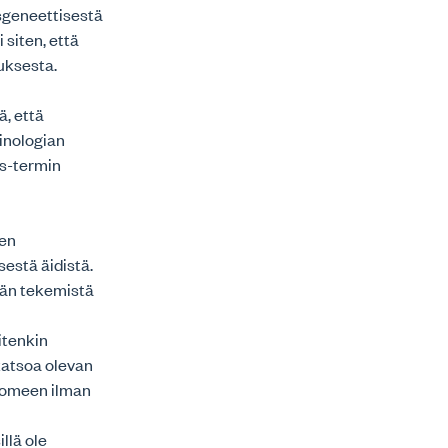
sgeneettisestä
siten, että
uksesta.
ä, että
minologian
ys-termin
sen
estä äidistä.
nän tekemistä
itenkin
katsoa olevan
Suomeen ilman
llä ole