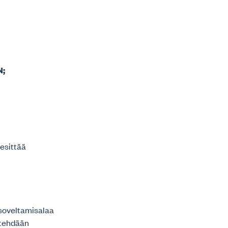
;
.
 esittää
 soveltamisalaa
 tehdään