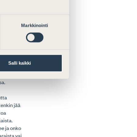
suorittaa
Markkinointi
ta kykenevä
ai muuta
itto pitää
vojilla on jo
, tehokas ja
Salli kaikki
ttaa
ä sen
sa.
utta
enkin jää
toa
aista.
ee ja onko
raista vai