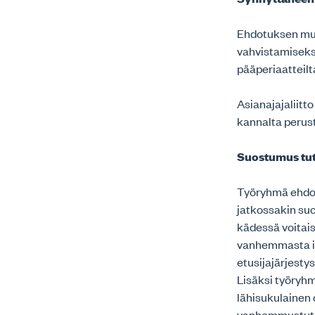
Ehdotuksen muk
vahvistamiseks
pääperiaatteil
Asianajajaliitt
kannalta perus
Suostumus tu
Työryhmä ehdot
jatkossakin suo
kädessä voitais
vanhemmasta il
etusijajärjest
Lisäksi työryhm
lähisukulainen 
vanhemmustutki