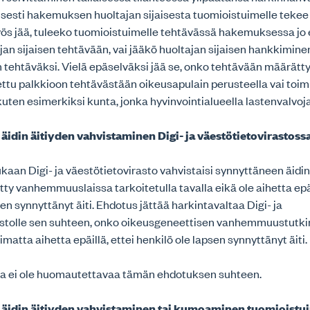
eisesti hakemuksen huoltajan sijaisesta tuomioistuimelle tekee
ös jää, tuleeko tuomioistuimelle tehtävässä hakemuksessa jo
jan sijaisen tehtävään, vai jääkö huoltajan sijaisen hankkimine
tehtäväksi. Vielä epäselväksi jää se, onko tehtävään määrätty
ettu palkkioon tehtävästään oikeusapulain perusteella vai toi
uten esimerkiksi kunta, jonka hyvinvointialueella lastenvalvo
idin äitiyden vahvistaminen Digi- ja väestötietovirastoss
an Digi- ja väestötietovirasto vahvistaisi synnyttäneen äidin 
etty vanhemmuuslaissa tarkoitetulla tavalla eikä ole aihetta epäi
sen synnyttänyt äiti. Ehdotus jättää harkintavaltaa Digi- ja
astolle sen suhteen, onko oikeusgeneettisen vanhemmuustut
matta aihetta epäillä, ettei henkilö ole lapsen synnyttänyt äiti.
olla ei ole huomautettavaa tämän ehdotuksen suhteen.
äidin äitiyden vahvistaminen tai kumoaminen tuomioistu