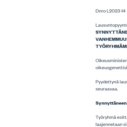
Dnro L2023-14
Lausuntopyyntö
SYNNYTTÄNEE
VANHEMMUUS
TYÖRYHMÄM
Oikeusministeri
oikeusgenetti
Pyydettynä laus
seuraavaa.
Synnyttäneen 
Työryhmä esitt
laajennetaan si