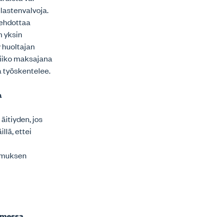
 lastenvalvoja.
 ehdottaa
n yksin
 huoltajan
miiko maksajana
ja työskentelee.
a
äitiyden, jos
llä, ettei
kimuksen
imessa