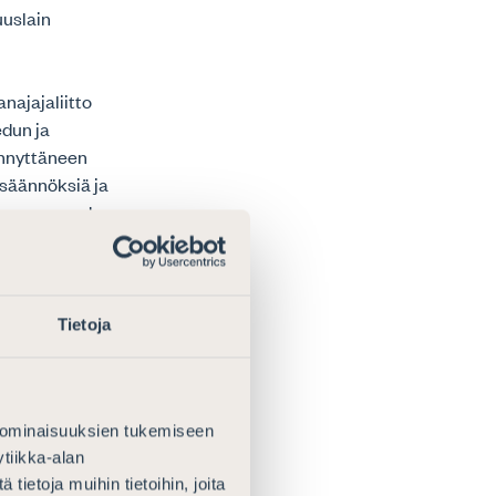
uuslain
najajaliitto
edun ja
ynnyttäneen
 säännöksiä ja
sen sanamuodon
yttävänä. Kuten
a ja
Tietoja
ssä vaikeuttaa
elvitetyksi,
istaa lapselle
 ominaisuuksien tukemiseen
tiikka-alan
apuolia. Ilman
ietoja muihin tietoihin, joita
ettu elatusapuun