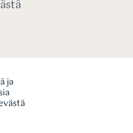
västä
ä ja
sia
levästä