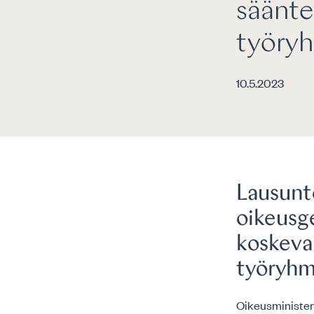
säänte
työry
10.5.2023
Lausunto
oikeusg
koskeva
työryhm
Oikeusminister