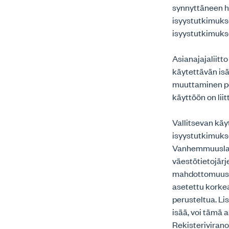
synnyttäneen h
isyystutkimukse
isyystutkimuk
Asianajajaliitt
käytettävän isä
muuttaminen pois
käyttöön on liit
Vallitsevan kä
isyystutkimukse
Vanhemmuuslaki
väestötietojärj
mahdottomuush
asetettu korke
perusteltua. L
isää, voi tämä
Rekisterivirano