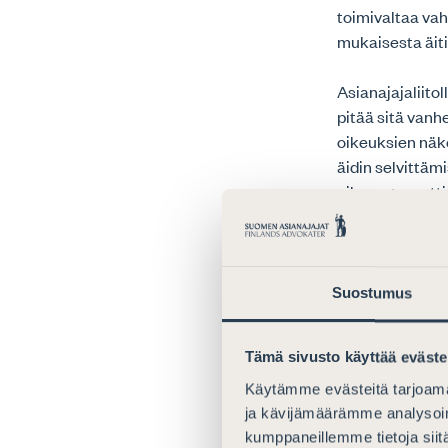
toimivaltaa vah
mukaisesta äit
Asianajajaliito
pitää sitä van
oikeuksien näk
äidin selvittäm
oikeusgeneetti
mukaan rajattu 
mietinnössäkin 
pahimmassa ta
Suostumus
Kuten työsyhmä
lapsen asioide
Tämä sivusto käyttää eväste
maahanmuuttaja
mutta merkintä 
Käytämme evästeitä tarjoama
ja kävijämäärämme analysoim
ainoata huoltaj
kumppaneillemme tietoja siitä
väestötietojärj