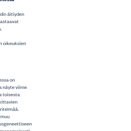
din äitiyden
vastaavat
ä.
en oikeuksien
essa on
a näyte viime
a toisesta
ittavien
ritelmää.
i muu
eusgeneettiseen
nimenomaisesti