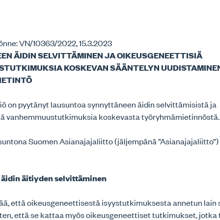
nne: VN/10363/2022, 15.3.2023
N ÄIDIN SELVITTÄMINEN JA OIKEUSGENEETTISIÄ
TUTKIMUKSIA KOSKEVAN SÄÄNTELYN UUDISTAMINEN
IETINTÖ
ö on pyytänyt lausuntoa synnyttäneen äidin selvittämisistä ja
siä vanhemmuustutkimuksia koskevasta työryhmämietinnöstä
untona Suomen Asianajajaliitto (jäljempänä ”Asianajajaliitto”)
äidin äitiyden selvittäminen
ää, että oikeusgeneettisestä isyystutkimuksesta annetun lain
ten, että se kattaa myös oikeusgeneettiset tutkimukset, jotka