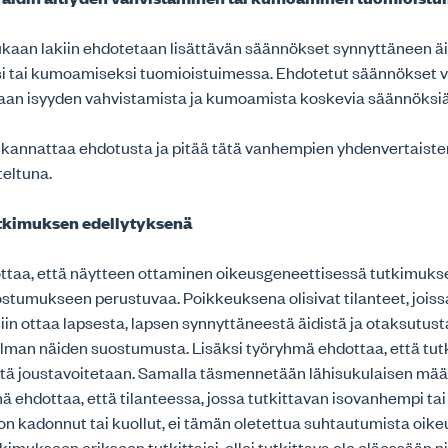
aan lakiin ehdotetaan lisättävän säännökset synnyttäneen äi
i tai kumoamiseksi tuomioistuimessa. Ehdotetut säännökset 
taan isyyden vahvistamista ja kumoamista koskevia säännöksi
o kannattaa ehdotusta ja pitää tätä vanhempien yhdenvertaist
teltuna.
tkimuksen edellytyksenä
taa, että näytteen ottaminen oikeusgeneettisessä tutkimuks
stumukseen perustuvaa. Poikkeuksena olisivat tilanteet, joiss
iin ottaa lapsesta, lapsen synnyttäneestä äidistä ja otaksutust
man näiden suostumusta. Lisäksi työryhmä ehdottaa, että tutk
ystä joustavoitetaan. Samalla täsmennetään lähisukulaisen mää
ä ehdottaa, että tilanteessa, jossa tutkittavan isovanhempi ta
on kadonnut tai kuollut, ei tämän oletettua suhtautumista oik
mukseen erikseen tutkittaisi, ellei tutkittava ole eläessään 