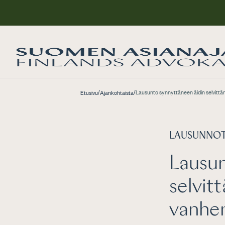
/
/
Lausunto synnyttäneen äidin selvitt
Etusivu
Ajankohtaista
LAUSUNNO
Lausun
selvit
vanhe