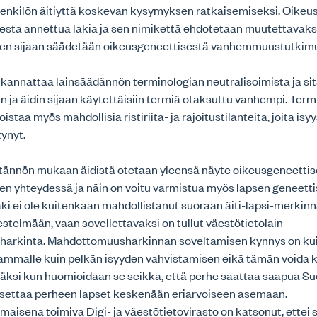
enkilön äitiyttä koskevan kysymyksen ratkaisemiseksi. Oikeu
sta annettua lakia ja sen nimikettä ehdotetaan muutettavaksi 
sen sijaan säädetään oikeusgeneettisestä vanhemmuustutkim
o kannattaa lainsäädännön terminologian neutralisoimista ja sit
n ja äidin sijaan käytettäisiin termiä otaksuttu vanhempi. Ter
taa myös mahdollisia ristiriita- ja rajoitustilanteita, joita isy
tynyt.
ytännön mukaan äidistä otetaan yleensä näyte oikeusgeneetti
n yhteydessä ja näin on voitu varmistua myös lapsen geneettis
 ei ole kuitenkaan mahdollistanut suoraan äiti-lapsi-merkin
estelmään, vaan sovellettavaksi on tullut väestötietolain
arkinta. Mahdottomuusharkinnan soveltamisen kynnys on ku
ammalle kuin pelkän isyyden vahvistamisen eikä tämän voida 
isäksi kun huomioidaan se seikka, että perhe saattaa saapua 
 asettaa perheen lapset keskenään eriarvoiseen asemaan.
maisena toimiva Digi- ja väestötietovirasto on katsonut, ettei si