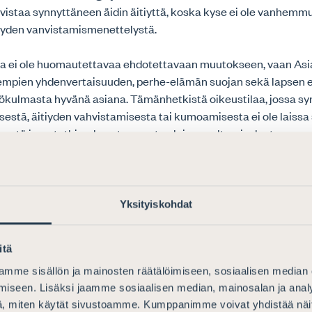
vistaa synnyttäneen äidin äitiyttä, koska kyse ei ole vanhemm
iyden vanvistamismenettelystä.
lla ei ole huomautettavaa ehdotettavaan muutokseen, vaan Asia
hempien yhdenvertaisuuden, perhe-elämän suojan sekä lapsen 
ökulmasta hyvänä asiana. Tämänhetkistä oikeustilaa, jossa s
isestä, äitiyden vahvistamisesta tai kumoamisesta ei ole laissa
sestä isyystutkimuksesta annetun lain soveltamisalasta on 
pois mahdollisuus äitiyden selvittämiseen, ei voida pitää tyyd
todetaan, tämä aiheuttaa epäselvyyttä, pitkiä oikeusprosessej
pauksessa oikeudenmenetyksiä.
Yksityiskohdat
kin toteaa, huoltaja-merkinnän puute väestötietojärjestelmä
n hoitamista eri viranomaisissa ja on omiaan vaikuttamaan
itä
perheen kotoutumiseen. Vaikka lapsen isän isyys olisi saatu s
lapsen äidistä puuttuu, ei lastenvalvojalla ole toimivaltaa vahv
mme sisällön ja mainosten räätälöimiseen, sosiaalisen median
iseen. Lisäksi jaamme sosiaalisen median, mainosalan ja analy
aa, ellei tätä koskevaa sopimusta varten ole oikeudellisia sopij
, miten käytät sivustoamme. Kumppanimme voivat yhdistää näitä t
estelmään merkittyä huoltajaa, ei lapsi esimerkiksi ole oikeut