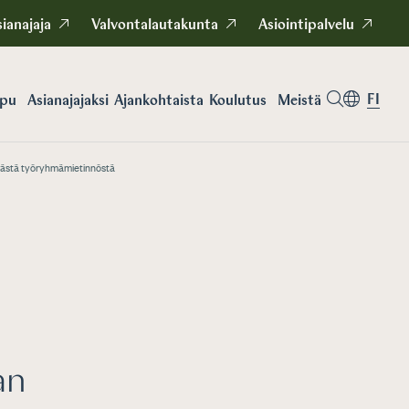
ianajaja
Valvontalautakunta
Asiointipalvelu
FI
apu
Asianajajaksi
Koulutus
Meistä
Ajankohtaista
evästä työryhmämietinnöstä
an