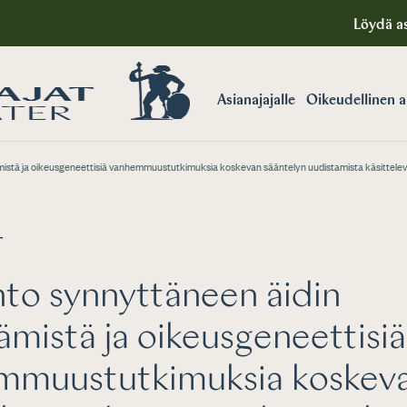
Löydä as
Asianajajalle
Oikeudellinen 
ämistä ja oikeusgeneettisiä vanhemmuustutkimuksia koskevan sääntelyn uudistamista käsittel
T
to synnyttäneen äidin
tämistä ja oikeusgeneettisiä
mmuustutkimuksia koskev