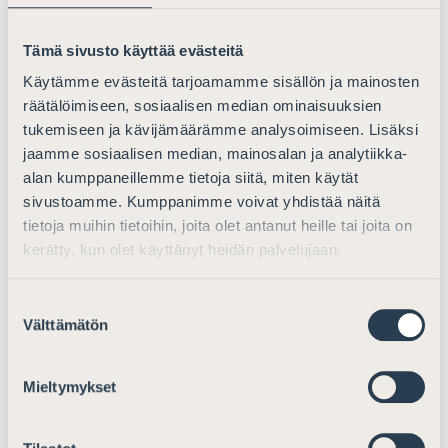
Surmansa saaneen läheisen oikeus
Tämä sivusto käyttää evästeitä
kärsimyskorvaukseen
Käytämme evästeitä tarjoamamme sisällön ja mainosten
Asianajajaliitto pitää kannatettavana
räätälöimiseen, sosiaalisen median ominaisuuksien
työryhmämietinnön ehdotusta, jonka mukaan myös
tukemiseen ja kävijämäärämme analysoimiseen. Lisäksi
surmansa saaneen läheisellä olisi oikeus
jaamme sosiaalisen median, mainosalan ja analytiikka-
kärsimyskorvaukseen. Mietinnössä korvaukselle on
alan kumppaneillemme tietoja siitä, miten käytät
ehdotettu enimmäismääräksi 7 000 euroa.
sivustoamme. Kumppanimme voivat yhdistää näitä
Enimmäismäärä on kuitenkin 4 000 euroa, jos kyse on
tietoja muihin tietoihin, joita olet antanut heille tai joita on
kerätty, kun olet käyttänyt heidän palvelujaan.
surmansa saaneen kanssa eri taloudessa asuvasta
sisaruksesta tai muusta eri taloudessa asuvasta
surmansa saaneen erityisen läheisestä henkilöstä.
Suostumuksen
Välttämätön
valinta
Asianajajaliiton näkemys on, että enimmäismääristä
tulisi luopua myös läheiselle suoritettavan
Mieltymykset
kärsimyskorvauksen osalta. Rikoksia, jotka
oikeuttaisivat läheisen kärsimyskorvaukseen, tapahtuu