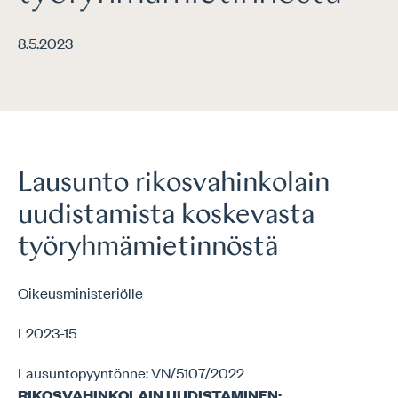
8.5.2023
Lausunto rikosvahinkolain
uudistamista koskevasta
työryhmämietinnöstä
Oikeusministeriölle
L2023-15
Lausuntopyyntönne: VN/5107/2022
RIKOSVAHINKOLAIN UUDISTAMINEN;