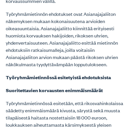
korvaussummien välillä.
Työryhmämietinnön ehdotukset ovat Asianajajaliiton
näkemyksen mukaan kokonaisuutena arvioiden
oikeasuuntaisia. Asianajajaliitto kiinnittää erityisesti
huomiota korvauksen hakijoiden, rikoksen uhrien,
yhdenvertaisuuteen. Asianajajaliitto esittää mietinnön
ehdotuksiin ratkaisumalleja, joilla voitaisiin
Asianajajaliiton arvion mukaan päästä rikoksen uhrien
näkökulmasta tyydyttävämpään lopputulokseen.
Työryhmämietinnössä esitetyistä ehdotuksista
Suoritettavien korvausten enimmäismäärät
Työryhmämietinnössä esitetään, että rikosvahinkolaissa
säädetty enimmäismäärä kivusta, särystä sekä muusta
tilapäisestä haitasta nostettaisiin 18 000 euroon,
loukkauksen aiheuttamasta kärsimyksestä yleisen