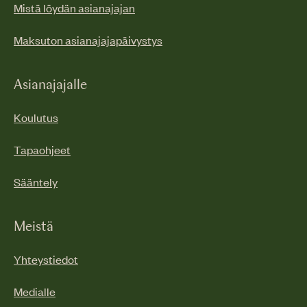
Mistä löydän asianajajan
Maksuton asianajajapäivystys
Asianajajalle
Koulutus
Tapaohjeet
Sääntely
Meistä
Yhteystiedot
Medialle