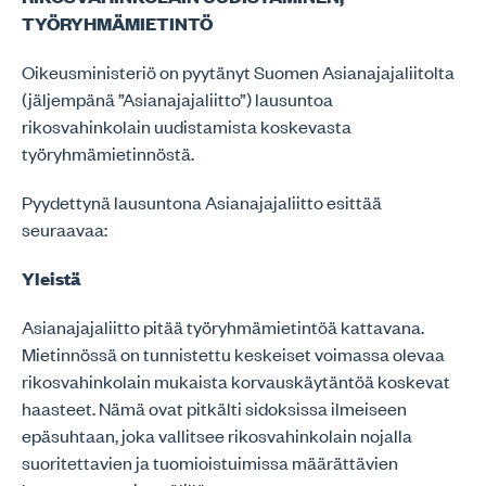
TYÖRYHMÄMIETINTÖ
Oikeusministeriö on pyytänyt Suomen Asianajajaliitolta
(jäljempänä ”Asianajajaliitto”) lausuntoa
rikosvahinkolain uudistamista koskevasta
työryhmämietinnöstä.
Pyydettynä lausuntona Asianajajaliitto esittää
seuraavaa:
Yleistä
Asianajajaliitto pitää työryhmämietintöä kattavana.
Mietinnössä on tunnistettu keskeiset voimassa olevaa
rikosvahinkolain mukaista korvauskäytäntöä koskevat
haasteet. Nämä ovat pitkälti sidoksissa ilmeiseen
epäsuhtaan, joka vallitsee rikosvahinkolain nojalla
suoritettavien ja tuomioistuimissa määrättävien