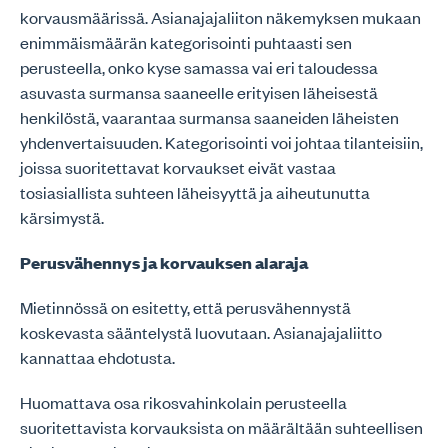
korvausmäärissä. Asianajajaliiton näkemyksen mukaan
enimmäismäärän kategorisointi puhtaasti sen
perusteella, onko kyse samassa vai eri taloudessa
asuvasta surmansa saaneelle erityisen läheisestä
henkilöstä, vaarantaa surmansa saaneiden läheisten
yhdenvertaisuuden. Kategorisointi voi johtaa tilanteisiin,
joissa suoritettavat korvaukset eivät vastaa
tosiasiallista suhteen läheisyyttä ja aiheutunutta
kärsimystä.
Perusvähennys ja korvauksen alaraja
Mietinnössä on esitetty, että perusvähennystä
koskevasta sääntelystä luovutaan. Asianajajaliitto
kannattaa ehdotusta.
Huomattava osa rikosvahinkolain perusteella
suoritettavista korvauksista on määrältään suhteellisen