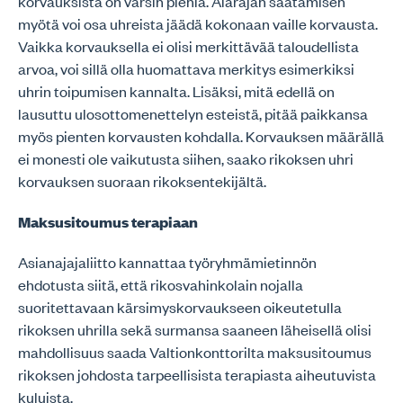
korvauksista on varsin pieniä. Alarajan säätämisen
myötä voi osa uhreista jäädä kokonaan vaille korvausta.
Vaikka korvauksella ei olisi merkittävää taloudellista
arvoa, voi sillä olla huomattava merkitys esimerkiksi
uhrin toipumisen kannalta. Lisäksi, mitä edellä on
lausuttu ulosottomenettelyn esteistä, pitää paikkansa
myös pienten korvausten kohdalla. Korvauksen määrällä
ei monesti ole vaikutusta siihen, saako rikoksen uhri
korvauksen suoraan rikoksentekijältä.
Maksusitoumus terapiaan
Asianajajaliitto kannattaa työryhmämietinnön
ehdotusta siitä, että rikosvahinkolain nojalla
suoritettavaan kärsimyskorvaukseen oikeutetulla
rikoksen uhrilla sekä surmansa saaneen läheisellä olisi
mahdollisuus saada Valtionkonttorilta maksusitoumus
rikoksen johdosta tarpeellisista terapiasta aiheutuvista
kuluista.