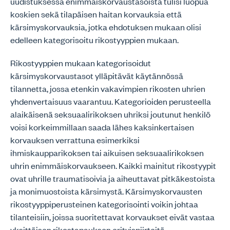
uudistuksessa enimmäiskorvaustasoista tulisi luopua
koskien sekä tilapäisen haitan korvauksia että
kärsimyskorvauksia, jotka ehdotuksen mukaan olisi
edelleen kategorisoitu rikostyyppien mukaan.
Rikostyyppien mukaan kategorisoidut
kärsimyskorvaustasot ylläpitävät käytännössä
tilannetta, jossa etenkin vakavimpien rikosten uhrien
yhdenvertaisuus vaarantuu. Kategorioiden perusteella
alaikäisenä seksuaalirikoksen uhriksi joutunut henkilö
voisi korkeimmillaan saada lähes kaksinkertaisen
korvauksen verrattuna esimerkiksi
ihmiskaupparikoksen tai aikuisen seksuaalirikoksen
uhrin enimmäiskorvaukseen. Kaikki mainitut rikostyypit
ovat uhrille traumatisoivia ja aiheuttavat pitkäkestoista
ja monimuostoista kärsimystä. Kärsimyskorvausten
rikostyyppiperusteinen kategorisointi voikin johtaa
tilanteisiin, joissa suoritettavat korvaukset eivät vastaa
yksittäisen rikostapauksen erityispiirteitä.