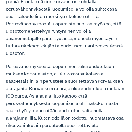
pieniä. Etenkin näiden korvausten kohdalla
perusvähennyksestä luopumisella voi olla suhteessa
suuri taloudellinen merkitys rikoksen uhrille.
Perusvähennyksestä luopumista puoltaa myös se, että
ulosottomenettelyyn ryhtyminen voi olla
asianomistajalle paitsi työlästä, monesti myös täysin
turhaa rikoksentekijän taloudellisen tilanteen estäessä
ulosoton.
Perusvähennyksestä luopuminen tulisi ehdotuksen
mukaan korvata siten, että rikosvahinkolaissa
säädettäisiin lain perusteella suoritettavan korvauksen
alarajasta. Korvauksen alaraja olisi ehdotuksen mukaan
100 euroa. Asianajajaliitto katsoo, että
perusvähennyksestä luopumisella uhrinäkökulmasta
saatu hyöty menetetään ehdotetun kaltaisella
alarajamallilla. Kuten edellä on todettu, huomattava osa
rikosvahinkolain perusteella suoritettavista