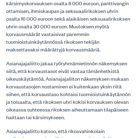
kärsimyskorvauksen osalta 8 000 euroon, panttivangin
ottamisen, ihmiskaupan ja seksuaalirikoksen uhrin
osalta 16 000 euroon sekä alaikäisen seksuaalirikoksen
uhrin osalta 30 000 euroon. Muutoksen myötä
korvausmäärät vastaisivat paremmin
tuomioistuinkäytännössä rikoksen tekijän
maksettavaksi määrättyjä korvausmääriä.
Asianajajaliitto jakaa työryhmämietinnön näkemyksen
siitä, että korvaustasot eivät vastaa tämänhetkistä
oikeuskäytäntöä. Asianajajaliiton näkemyksen mukaan
korvaustasojen nostaminen ei kuitenkaan yksin riitä
siihen, että korvaustaso kohtaisi tuomioistuinkäytännön
ja toisaalta, että rikoksen uhri kokisi korvauksen olevan
oikeassa suhteessa rikoksen aiheuttamaan tilapäiseen
haittaan tai kärsimykseen.
Asianajajaliitto katsoo, että rikosvahinkolain