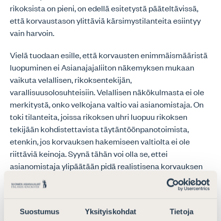
rikoksista on pieni, on edellä esitetystä pääteltävissä,
että korvaustason ylittäviä kärsimystilanteita esiintyy
vain harvoin.
Vielä tuodaan esille, että korvausten enimmäismääristä
luopuminen ei Asianajajaliiton näkemyksen mukaan
vaikuta velallisen, rikoksentekijän,
varallisuusolosuhteisiin. Velallisen näkökulmasta ei ole
merkitystä, onko velkojana valtio vai asianomistaja. On
toki tilanteita, joissa rikoksen uhri luopuu rikoksen
tekijään kohdistettavista täytäntöönpanotoimista,
etenkin, jos korvauksen hakemiseen valtiolta ei ole
riittäviä keinoja. Syynä tähän voi olla se, ettei
asianomistaja ylipäätään pidä realistisena korvauksen
saamista rikoksentekijältä esimerkiksi tämän heikon
taloudellisen aseman vuoksi. Taustalla voivat olla myös
puutteellinen täytäntöönpanotoimia koskeva tieto tai
Suostumus
Yksityiskohdat
Tietoja
avustajan puute.