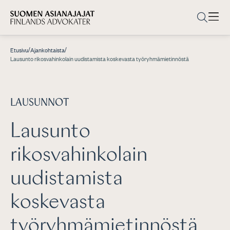
/
/
Etusivu
Ajankohtaista
Lausunto rikosvahinkolain uudistamista koskevasta työryhmämietinnöstä
LAUSUNNOT
Lausunto
rikosvahinkolain
uudistamista
koskevasta
työryhmämietinnöstä