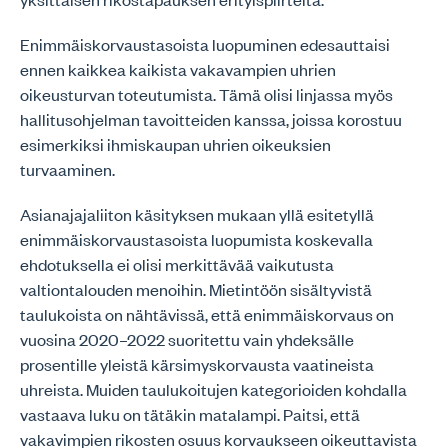
Enimmäiskorvaustasoista luopuminen edesauttaisi
ennen kaikkea kaikista vakavampien uhrien
oikeusturvan toteutumista. Tämä olisi linjassa myös
hallitusohjelman tavoitteiden kanssa, joissa korostuu
esimerkiksi ihmiskaupan uhrien oikeuksien
turvaaminen.
Asianajajaliiton käsityksen mukaan yllä esitetyllä
enimmäiskorvaustasoista luopumista koskevalla
ehdotuksella ei olisi merkittävää vaikutusta
valtiontalouden menoihin. Mietintöön sisältyvistä
taulukoista on nähtävissä, että enimmäiskorvaus on
vuosina 2020–2022 suoritettu vain yhdeksälle
prosentille yleistä kärsimyskorvausta vaatineista
uhreista. Muiden taulukoitujen kategorioiden kohdalla
vastaava luku on tätäkin matalampi. Paitsi, että
vakavimpien rikosten osuus korvaukseen oikeuttavista