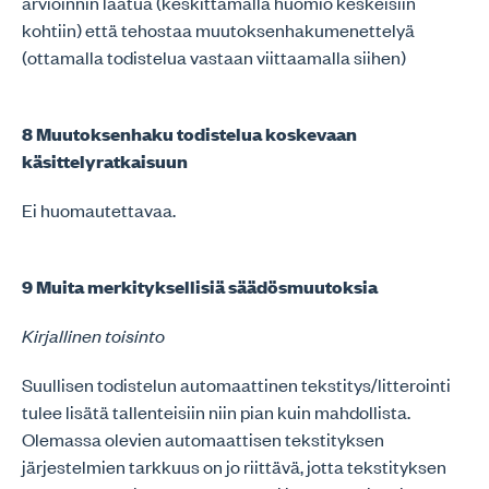
arvioinnin laatua (keskittämällä huomio keskeisiin
kohtiin) että tehostaa muutoksenhakumenettelyä
(ottamalla todistelua vastaan viittaamalla siihen)
8 Muutoksenhaku todistelua koskevaan
käsittelyratkaisuun
Ei huomautettavaa.
9 Muita merkityksellisiä säädösmuutoksia
Kirjallinen toisinto
Suullisen todistelun automaattinen tekstitys/litterointi
tulee lisätä tallenteisiin niin pian kuin mahdollista.
Olemassa olevien automaattisen tekstityksen
järjestelmien tarkkuus on jo riittävä, jotta tekstityksen