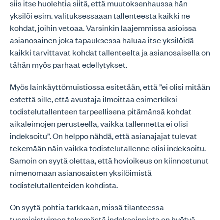
siis itse huolehtia siitä, että muutoksenhaussa hän
yksilöi esim. valituksessaaan tallenteesta kaikki ne
kohdat, joihin vetoaa. Varsinkin laajemmissa asioissa
asianosainen joka tapauksessa haluaa itse yksilöidä
kaikki tarvittavat kohdat tallenteelta ja asianosaisella on
tähän myös parhaat edellytykset.
Myös lainkäyttömuistiossa esitetään, että ”ei olisi mitään
estettä sille, että avustaja ilmoittaa esimerkiksi
todistelutallenteen tarpeellisena pitämänsä kohdat
aikaleimojen perusteella, vaikka tallennetta ei olisi
indeksoitu”. On helppo nähdä, että asianajajat tulevat
tekemään näin vaikka todistelutallenne olisi indeksoitu.
Samoin on syytä olettaa, että hovioikeus on kiinnostunut
nimenomaan asianosaisten yksilöimistä
todistelutallenteiden kohdista.
On syytä pohtia tarkkaan, missä tilanteessa
tuomioistuimen tekemästä indeksoinnista on hyötyä.