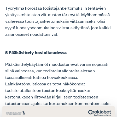
Työryhmä korostaa todistajankertomuksiin tehtävien
yksityiskohtaisten viittausten tärkeyttä. Myöhemmässä
vaiheessa todistajankertomuksiin viittaamiseksi olisi
syytä luoda yhdenmukainen viittauskäytäntö, jota kaikki
asianosaiset noudattaisivat.
5 Pääkäsittely hovioikeudessa
Pääkäsittelykäytännöt muodostunevat varsin nopeasti
siinä vaiheessa, kun todistelutallenteita aletaan
tosiasiallisesti katsoa hovioikeuksissa.
Lainkäyttömuistiossa esitetyt näkökohdat
todistelutallenteen toiston keskeyttämiseksi
kertomukseen liittyvään kirjalliseen todisteeseen
tutustumisen ajaksi tai kertomuksen kommentoimiseksi
ovat varteenotettavia. Tallenteiden tuomia
mahdollisuuksia (esimerkiksi hidastus, pysäytys, toisto)