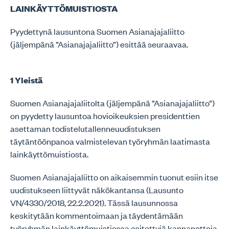
LAINKÄYTTÖMUISTIOSTA
Pyydettynä lausuntona Suomen Asianajajaliitto
(jäljempänä ”Asianajajaliitto”) esittää seuraavaa.
1 Yleistä
Suomen Asianajajaliitolta (jäljempänä ”Asianajajaliitto”)
on pyydetty lausuntoa hovioikeuksien presidenttien
asettaman todistelutallenneuudistuksen
täytäntöönpanoa valmistelevan työryhmän laatimasta
lainkäyttömuistiosta.
Suomen Asianajajaliitto on aikaisemmin tuonut esiin itse
uudistukseen liittyvät näkökantansa (Lausunto
VN/4330/2018, 22.2.2021). Tässä lausunnossa
keskitytään kommentoimaan ja täydentämään
työryhmän lainkäyttömuistiossa esitettyjä kannanottoja