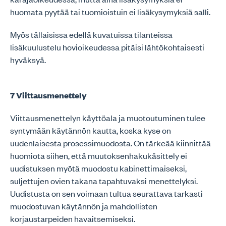
huomata pyytää tai tuomioistuin ei lisäkysymyksiä salli.
Myös tällaisissa edellä kuvatuissa tilanteissa
lisäkuulustelu hovioikeudessa pitäisi lähtökohtaisesti
hyväksyä.
7 Viittausmenettely
Viittausmenettelyn käyttöala ja muotoutuminen tulee
syntymään käytännön kautta, koska kyse on
uudenlaisesta prosessimuodosta. On tärkeää kiinnittää
huomiota siihen, että muutoksenhakukäsittely ei
uudistuksen myötä muodostu kabinettimaiseksi,
suljettujen ovien takana tapahtuvaksi menettelyksi.
Uudistusta on sen voimaan tultua seurattava tarkasti
muodostuvan käytännön ja mahdollisten
korjaustarpeiden havaitsemiseksi.