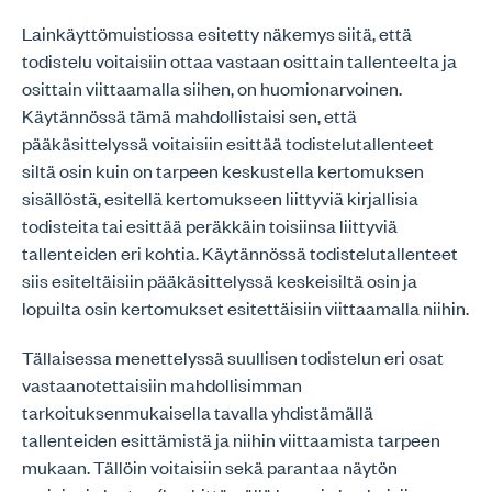
Lainkäyttömuistiossa esitetty näkemys siitä, että
todistelu voitaisiin ottaa vastaan osittain tallenteelta ja
osittain viittaamalla siihen, on huomionarvoinen.
Käytännössä tämä mahdollistaisi sen, että
pääkäsittelyssä voitaisiin esittää todistelutallenteet
siltä osin kuin on tarpeen keskustella kertomuksen
sisällöstä, esitellä kertomukseen liittyviä kirjallisia
todisteita tai esittää peräkkäin toisiinsa liittyviä
tallenteiden eri kohtia. Käytännössä todistelutallenteet
siis esiteltäisiin pääkäsittelyssä keskeisiltä osin ja
lopuilta osin kertomukset esitettäisiin viittaamalla niihin.
Tällaisessa menettelyssä suullisen todistelun eri osat
vastaanotettaisiin mahdollisimman
tarkoituksenmukaisella tavalla yhdistämällä
tallenteiden esittämistä ja niihin viittaamista tarpeen
mukaan. Tällöin voitaisiin sekä parantaa näytön