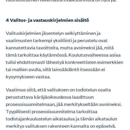
4 Valitus- ja vastauskirjelmien sisältö
Valituskirjelmien jäsentelyn selkiyttäminen ja
vaatimusten tarkempi yksilöinti ja perustelu ovat
kannatettavia tavoitteita, mutta avoimeksi jää, mitä
tämä tarkoittaa käytännössä. Koulutusvaiheessa asiaa
tulisi ehdottomasti lähestyä konkreettisten esimerkkien
tai mallien avulla, sillä lainsäädäntö itsessään ei
kysymykseen vastaa.
Vaatimus siitä, että valituksen on todistelun osalta
perustuttava käräjäoikeudessa laadittuun
prosessisuunnitelmaan, jää merkitykseltään avoimeksi.
Tyypillisesti prosessisuunnitelma tarkoittaa
todistajankuulustelun aikataulua ja tämän aikataulun
merkitys valituksen rakenteen kannalta on epäselvä.