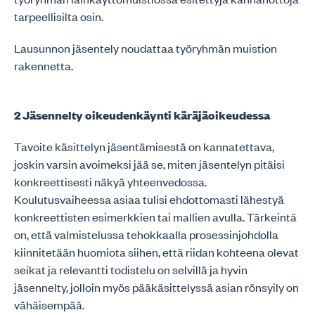
tarpeellisilta osin.
Lausunnon jäsentely noudattaa työryhmän muistion
rakennetta.
2 Jäsennelty oikeudenkäynti käräjäoikeudessa
Tavoite käsittelyn jäsentämisestä on kannatettava,
joskin varsin avoimeksi jää se, miten jäsentelyn pitäisi
konkreettisesti näkyä yhteenvedossa.
Koulutusvaiheessa asiaa tulisi ehdottomasti lähestyä
konkreettisten esimerkkien tai mallien avulla. Tärkeintä
on, että valmistelussa tehokkaalla prosessinjohdolla
kiinnitetään huomiota siihen, että riidan kohteena olevat
seikat ja relevantti todistelu on selvillä ja hyvin
jäsennelty, jolloin myös pääkäsittelyssä asian rönsyily on
vähäisempää.