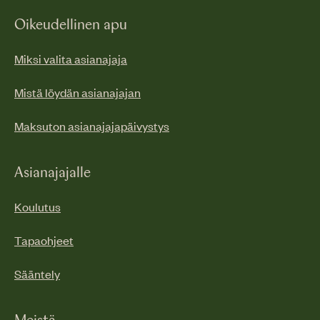
Oikeudellinen apu
Miksi valita asianajaja
Mistä löydän asianajajan
Maksuton asianajajapäivystys
Asianajajalle
Koulutus
Tapaohjeet
Sääntely