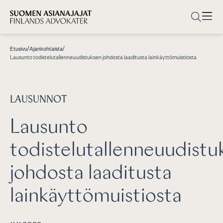
/
/
Etusivu
Ajankohtaista
Lausunto todistelutallenneuudistuksen johdosta laaditusta lainkäyttömuistiosta
LAUSUNNOT
Lausunto
todistelutallenneuudistu
johdosta laaditusta
lainkäyttömuistiosta