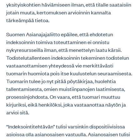
yksityiskohtien häviämiseen ilman, että tilalle saataisiin
jotain muuta, kertomuksen arvioinnin kannalta
tärkeämpää tietoa.
Suomen Asianajajaliitto epäilee, että ehdotetun
indeksoinnin toimiva toteuttaminen ei onnistu
nykyresursseilla ilman, että menettelyn laatu kärsii.
Todistelutallenteen indeksoinnin tekeminen todistelun
vastaanottamisen yhteydessä vie merkittävästi
tuomarin huomiota pois itse kuulustelun seuraamisesta.
Tuomarin tulee jo nyt pitää pöytäkirjaa, huolehtia
tallentamisesta, omien muistiinpanojen laatimisesta,
prosessinjohdosta. On vaara, että tuomari muuttuu
kirjuriksi, eikä henkilöksi, joka vastaanottaa näytön ja
arvioi sitä.
“Indeksointitehtävän” tulisi varsinkin dispositiivisissa
asioissa olla asianosaisen vastuulla. Asianosaisen tulisi