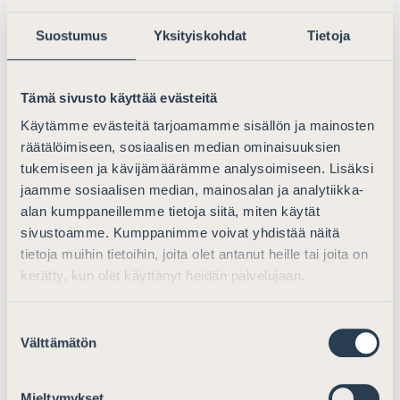
on syytä käyttää täysipainoisesti.
Suostumus
Yksityiskohdat
Tietoja
Todistelutallenteiden esittämiskäytäntöjä olisi kenties
syytä pohtia tarkemminkin siitä näkökulmasta, missä
Tämä sivusto käyttää evästeitä
määrin asianosaiset voivat kontrolloida
todistelutallenteiden esittämistä. Etenkin laajoissa
Käytämme evästeitä tarjoamamme sisällön ja mainosten
jutuissa kertomusten tärkeät kohdat saattavat olla
räätälöimiseen, sosiaalisen median ominaisuuksien
tukemiseen ja kävijämäärämme analysoimiseen. Lisäksi
hyvinkin hajallaan eri todistajien kertomuksissa, jolloin
jaamme sosiaalisen median, mainosalan ja analytiikka-
kertomusten tärkeiden yksityiskohtien
alan kumppaneillemme tietoja siitä, miten käytät
yhteneväisyyksien ja ristiriitaisuuksien havaitseminen
sivustoamme. Kumppanimme voivat yhdistää näitä
voi olla vaikeaa.
tietoja muihin tietoihin, joita olet antanut heille tai joita on
kerätty, kun olet käyttänyt heidän palvelujaan.
Todistelutallenteiden avulla tällaiset kohdat voitaisiin
saada paremmin esille, jos asianosainen voisi
esimerkiksi toistaa peräkkäin sen, mitä kukin todistaja
Suostumuksen
Välttämätön
on tietystä yksityiskohdasta sanonut.
valinta
Olisi toivottavaa, että hovioikeudessa pyrittäisiin kaiken
Mieltymykset