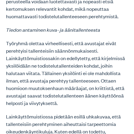
perusteella voidaan luotettavasti ja nopeasti etsiä
kertomuksen relevantit kohdat, mikä nopeuttaa
huomattavasti todistelutallenteeseen perehtymistä.
Tiedon antaminen kuva- ja äänitallenteesta
Työryhmä olettaa virheellisesti, että avustajat eivät
perehtyisi tallenteisiin säännönmukaisesti.
Lainkäyttömuistiossakin on edellytetty, että kirjelmissä
yksilöidään ne todistelutallenteiden kohdat, joihin
halutaan viitata. Tällainen yksilöinti ei ole mahdollista
ilman, että avustaja perehtyy tallenteeseen. Ottaen
huomioon muutoksenhaun määräajat, on kriittistä, että
avustajat saavat todistelutallenteen äänen käyttöönsä
helposti ja viivytyksettä.
Lainkäyttömuistiossa pidetään esillä uhkakuvaa, että
tallenteisiin perehtyminen aiheuttaisi tarpeettomia
oikeudenkäyntikuluja. Kuten edellä on todettu,