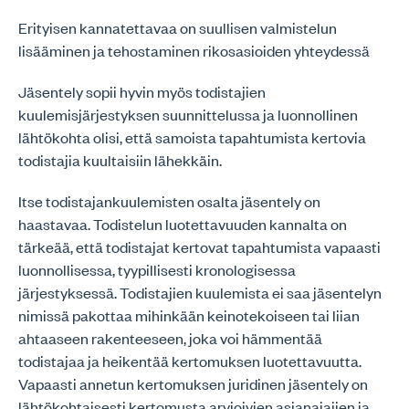
Erityisen kannatettavaa on suullisen valmistelun
lisääminen ja tehostaminen rikosasioiden yhteydessä
Jäsentely sopii hyvin myös todistajien
kuulemisjärjestyksen suunnittelussa ja luonnollinen
lähtökohta olisi, että samoista tapahtumista kertovia
todistajia kuultaisiin lähekkäin.
Itse todistajankuulemisten osalta jäsentely on
haastavaa. Todistelun luotettavuuden kannalta on
tärkeää, että todistajat kertovat tapahtumista vapaasti
luonnollisessa, tyypillisesti kronologisessa
järjestyksessä. Todistajien kuulemista ei saa jäsentelyn
nimissä pakottaa mihinkään keinotekoiseen tai liian
ahtaaseen rakenteeseen, joka voi hämmentää
todistajaa ja heikentää kertomuksen luotettavuutta.
Vapaasti annetun kertomuksen juridinen jäsentely on
lähtökohtaisesti kertomusta arvioivien asianajajien ja