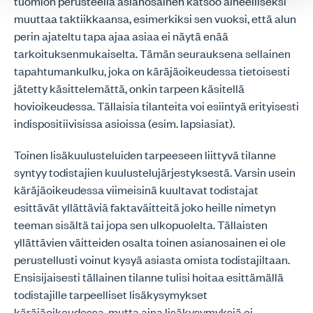
tuomion perusteella asianosainen katsoo aiheelliseksi
muuttaa taktiikkaansa, esimerkiksi sen vuoksi, että alun
perin ajateltu tapa ajaa asiaa ei näytä enää
tarkoituksenmukaiselta. Tämän seurauksena sellainen
tapahtumankulku, joka on käräjäoikeudessa tietoisesti
jätetty käsittelemättä, onkin tarpeen käsitellä
hovioikeudessa. Tällaisia tilanteita voi esiintyä erityisesti
indispositiivisissa asioissa (esim. lapsiasiat).
Toinen lisäkuulusteluiden tarpeeseen liittyvä tilanne
syntyy todistajien kuulustelujärjestyksestä. Varsin usein
käräjäoikeudessa viimeisinä kuultavat todistajat
esittävät yllättäviä faktaväitteitä joko heille nimetyn
teeman sisältä tai jopa sen ulkopuolelta. Tällaisten
yllättävien väitteiden osalta toinen asianosainen ei ole
perustellusti voinut kysyä asiasta omista todistajiltaan.
Ensisijaisesti tällainen tilanne tulisi hoitaa esittämällä
todistajille tarpeelliset lisäkysymykset
käräjäoikeudessa, mutta aina lisäkysymyksiä ei