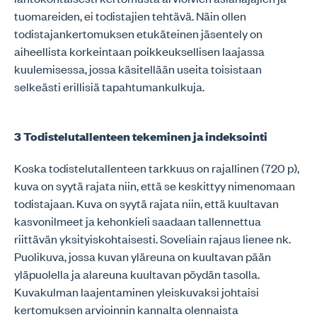
tuomareiden, ei todistajien tehtävä. Näin ollen
todistajankertomuksen etukäteinen jäsentely on
aiheellista korkeintaan poikkeuksellisen laajassa
kuulemisessa, jossa käsitellään useita toisistaan
selkeästi erillisiä tapahtumankulkuja.
3 Todistelutallenteen tekeminen ja indeksointi
Koska todistelutallenteen tarkkuus on rajallinen (720 p),
kuva on syytä rajata niin, että se keskittyy nimenomaan
todistajaan. Kuva on syytä rajata niin, että kuultavan
kasvonilmeet ja kehonkieli saadaan tallennettua
riittävän yksityiskohtaisesti. Soveliain rajaus lienee nk.
Puolikuva, jossa kuvan yläreuna on kuultavan pään
yläpuolella ja alareuna kuultavan pöydän tasolla.
Kuvakulman laajentaminen yleiskuvaksi johtaisi
kertomuksen arvioinnin kannalta olennaista