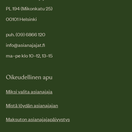
PL 194 (Mikonkatu 25)
00101 Helsinki
puh. (09) 6866 120
info@asianajajat.fi
ma–pe klo 10–12, 13–15
Oikeudellinen apu
Miksi valita asianajaja
Mistä löydän asianajajan
Maksuton asianajajapäivystys