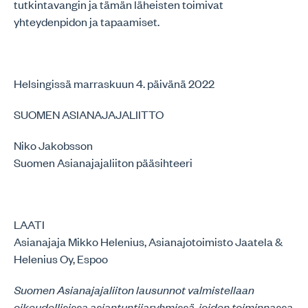
tutkintavangin ja tämän läheisten toimivat
yhteydenpidon ja tapaamiset.
Helsingissä marraskuun 4. päivänä 2022
SUOMEN ASIANAJAJALIITTO
Niko Jakobsson
Suomen Asianajajaliiton pääsihteeri
LAATI
Asianajaja Mikko Helenius, Asianajotoimisto Jaatela &
Helenius Oy, Espoo
Suomen Asianajajaliiton lausunnot valmistellaan
oikeudellisissa asiantuntijaryhmissä, joiden toiminnassa