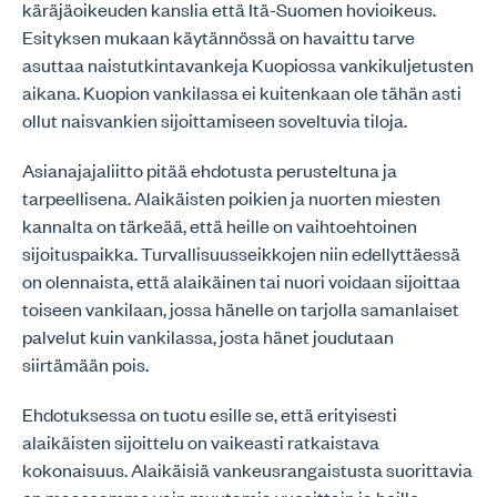
käräjäoikeuden kanslia että Itä-Suomen hovioikeus.
Esityksen mukaan käytännössä on havaittu tarve
asuttaa naistutkintavankeja Kuopiossa vankikuljetusten
aikana. Kuopion vankilassa ei kuitenkaan ole tähän asti
ollut naisvankien sijoittamiseen soveltuvia tiloja.
Asianajajaliitto pitää ehdotusta perusteltuna ja
tarpeellisena. Alaikäisten poikien ja nuorten miesten
kannalta on tärkeää, että heille on vaihtoehtoinen
sijoituspaikka. Turvallisuusseikkojen niin edellyttäessä
on olennaista, että alaikäinen tai nuori voidaan sijoittaa
toiseen vankilaan, jossa hänelle on tarjolla samanlaiset
palvelut kuin vankilassa, josta hänet joudutaan
siirtämään pois.
Ehdotuksessa on tuotu esille se, että erityisesti
alaikäisten sijoittelu on vaikeasti ratkaistava
kokonaisuus. Alaikäisiä vankeusrangaistusta suorittavia