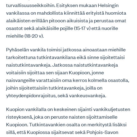
turvallisuusseikkoihin. Esityksen mukaan Helsingin
vankilassa on mahdollista kiinnittää erityistä huomiota
alaikäisten erillään pitooon aikuisista ja perustaa omat
osastot sekä alaikäisille pojille (15-17 v) että nuorille
miehille (18-20 v).
Pyhäselän vankila toimisi jatkossa ainoastaan miehille
tarkoitettuna tutkintavankilana eikä sinne sijoitettaisi
naistutkintavankeja. Jatkossa naistutkintavankeja
voitaisiin sijoittaa sen sijaan Kuopioon, jonne
naisvangeille varattaisiin oma kerros kolmella osastolla,
joihin sijoitettaisiin tutkintavankeja, joilla on
yhteydenpidonrajoitus, sekä vankeusvankeja.
Kuopion vankilalla on keskeinen sijainti vankikuljetusten
risteyksenä, joka on peruste naisten sijoittamiselle
Kuopioon. Tutkintavankien osalta on merkitystä lisäksi
sillä, että Kuopiossa sijaitsevat sekä Pohjois-Savon