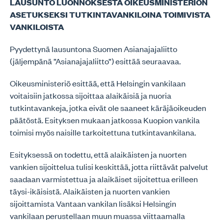
LAUSUNTO LUONNOKSESTA OIKEUSMINISTERIÖN
ASETUKSEKSI TUTKINTAVANKILOINA TOIMIVISTA
VANKILOISTA
Pyydettynä lausuntona Suomen Asianajajaliitto
(jäljempänä ”Asianajajaliitto”) esittää seuraavaa.
Oikeusministeriö esittää, että Helsingin vankilaan
voitaisiin jatkossa sijoittaa alaikäisiä ja nuoria
tutkintavankeja, jotka eivät ole saaneet käräjäoikeuden
päätöstä. Esityksen mukaan jatkossa Kuopion vankila
toimisi myös naisille tarkoitettuna tutkintavankilana.
Esityksessä on todettu, että alaikäisten ja nuorten
vankien sijoittelua tulisi keskittää, jotta riittävät palvelut
saadaan varmistettua ja alaikäiset sijoitettua erilleen
täysi-ikäisistä. Alaikäisten ja nuorten vankien
sijoittamista Vantaan vankilan lisäksi Helsingin
vankilaan perustellaan muun muassa viittaamalla