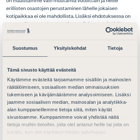
on maassamme vain muutamia vuosittain ja heille
erillisten osastojen perustaminen lähelle jokaisen
kotipaikkaa ei ole mahdollista. Lisäksi ehdotuksessa on
tuotu esille se, että mahdollisuus sijoittaa alaikäisiä
tutkintavankeja useampaa yksikköön tulisi ratkaista.
Asianajajaliitto yhtyy edellä mainittuihin havaintoihin.
Suostumus
Yksityiskohdat
Tietoja
Alaikäisten tutkinta- ja vankeusvankipaikkojen määrää
tulisi lisätä eri puolille maatamme siten, että alaikäinen
tai nuori ei tulisi sijoitetuksi kauas kotiseudultaan
Tämä sivusto käyttää evästeitä
puuttuvan sijoituspaikan vuoksi. Tämä on
Käytämme evästeitä tarjoamamme sisällön ja mainosten
moniulotteinen kysymys, joka edellyttää
räätälöimiseen, sosiaalisen median ominaisuuksien
jatkovalmistelua.
tukemiseen ja kävijämäärämme analysoimiseen. Lisäksi
jaamme sosiaalisen median, mainosalan ja analytiikka-
Perusteet, joihin ehdotuksessa on viitattu naisvankien
alan kumppaneillemme tietoja siitä, miten käytät
sijoittamiseksi Kuopion vankilaan, ovat hyväksyttävät.
sivustoamme. Kumppanimme voivat yhdistää näitä
tietoja muihin tietoihin, joita olet antanut heille tai joita on
Siltä osin kuin ehdotuksessa on viitattu vankikuljetuksiin
kerätty, kun olet käyttänyt heidän palvelujaan.
ja siihen, että Kuopiossa sijaitsevat Pohjois-Savon