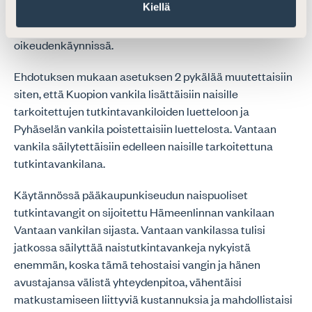
Kiellä
tutkintavangin halukkuudelle osallistua
henkilökohtaisesti asiansa käsittelyyn
oikeudenkäynnissä.
Ehdotuksen mukaan asetuksen 2 pykälää muutettaisiin
siten, että Kuopion vankila lisättäisiin naisille
tarkoitettujen tutkintavankiloiden luetteloon ja
Pyhäselän vankila poistettaisiin luettelosta. Vantaan
vankila säilytettäisiin edelleen naisille tarkoitettuna
tutkintavankilana.
Käytännössä pääkaupunkiseudun naispuoliset
tutkintavangit on sijoitettu Hämeenlinnan vankilaan
Vantaan vankilan sijasta. Vantaan vankilassa tulisi
jatkossa säilyttää naistutkintavankeja nykyistä
enemmän, koska tämä tehostaisi vangin ja hänen
avustajansa välistä yhteydenpitoa, vähentäisi
matkustamiseen liittyviä kustannuksia ja mahdollistaisi