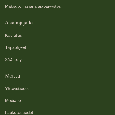
Maksuton asianajajapäivystys
Asianajajalle
Koulutus
Tapaohjeet
Sääntely
Meistä
Yhteystiedot
Medialle
Laskutustiedot