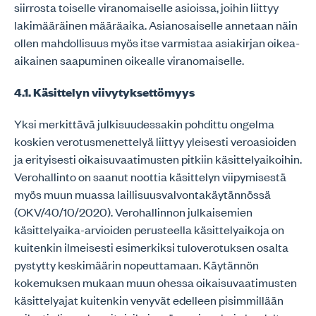
siirrosta toiselle viranomaiselle asioissa, joihin liittyy
lakimääräinen määräaika. Asianosaiselle annetaan näin
ollen mahdollisuus myös itse varmistaa asiakirjan oikea-
aikainen saapuminen oikealle viranomaiselle.
4.1. Käsittelyn viivytyksettömyys
Yksi merkittävä julkisuudessakin pohdittu ongelma
koskien verotusmenettelyä liittyy yleisesti veroasioiden
ja erityisesti oikaisuvaatimusten pitkiin käsittelyaikoihin.
Verohallinto on saanut noottia käsittelyn viipymisestä
myös muun muassa laillisuusvalvontakäytännössä
(OKV/40/10/2020). Verohallinnon julkaisemien
käsittelyaika-arvioiden perusteella käsittelyaikoja on
kuitenkin ilmeisesti esimerkiksi tuloverotuksen osalta
pystytty keskimäärin nopeuttamaan. Käytännön
kokemuksen mukaan muun ohessa oikaisuvaatimusten
käsittelyajat kuitenkin venyvät edelleen pisimmillään