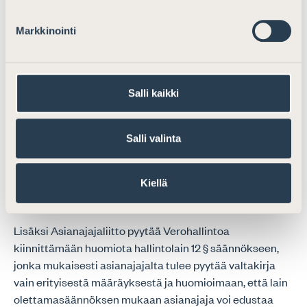
käytännön haasteeksi muodostunut lisäksi se, että
määräajoissa ei juurikaan oteta huomioon sitä, minä
Markkinointi
päivänä kirje tosiasiassa postitetaan Verohallinnosta tai
kuinka monta postinkantopäivää kirjepostin
kuljettaminen keskimäärin vie. Käytännössä
Salli kaikki
verovelvolliselle voi pahimmassa tapauksessa jäädä
määrättyyn päivämäärään nähden ainoastaan muutama
päivä selvityksen hankkimiseen ja toimittamiseen
Salli valinta
Verohallinnolle. Riittävän määräajan täsmentämisellä
tulisi pyrkiä siihen, että veroasioille määrättäisiin aidosti
niiden laatuun ja laajuuteen nähden mitoitettu
Kiellä
määräaika.
Lisäksi Asianajajaliitto pyytää Verohallintoa
kiinnittämään huomiota hallintolain 12 § säännökseen,
jonka mukaisesti asianajajalta tulee pyytää valtakirja
vain erityisestä määräyksestä ja huomioimaan, että lain
olettamasäännöksen mukaan asianajaja voi edustaa