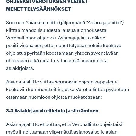
OHJEEKSI VEROTUKSEN YLEISET
MENETTELYSÄÄNNÖKSET
Suomen Asianajajaliitto (jäljempänä ”Asianajajaliitto”)
kiittää mahdollisuudesta lausua luonnoksesta
Verohallinnon ohjeeksi. Asianajajaliitto näkee
positiivisena sen, että menettelysäännöksiä koskeva
ohjeistus pyritään koostamaan yhteen syventävään
ohjeeseen eikä niitä tarvitse etsiä useammista
asiakirjoista.
Asianajajaliitto viittaa seuraaviin ohjeen kappaleita
koskeviin kommentteihin, jotka Verohallintoa pyydetään
ottamaan huomioon ohjetta muokatessaan:
3.3 Asiakirjan vireilletulo ja siirtäminen
Asianajajaliitto ehdottaa, että Verohallinto ohjeistaisi
myös ilmoittamaan viipymättä asianosaiselle asian