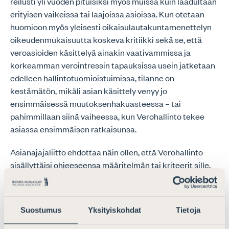
reilusti yli vuoden pituisiksi myös muissa kuin laadultaan
erityisen vaikeissa tai laajoissa asioissa. Kun otetaan
huomioon myös yleisesti oikaisulautakuntamenettelyn
oikeudenmukaisuutta koskeva kritiikki sekä se, että
veroasioiden käsittelyä ainakin vaativammissa ja
korkeamman verointressin tapauksissa usein jatketaan
edelleen hallintotuomioistuimissa, tilanne on
kestämätön, mikäli asian käsittely venyy jo
ensimmäisessä muutoksenhakuasteessa – tai
pahimmillaan siinä vaiheessa, kun Verohallinto tekee
asiassa ensimmäisen ratkaisunsa.
Asianajajaliitto ehdottaa näin ollen, että Verohallinto
sisällyttäisi ohjeeseensa määritelmän tai kriteerit sille,
mitä asioiden viivytyksettömällä käsittelyllä
tarkoitetaan veroasioiden käsittelyssä sekä minkälaisin
toimenpitein veroasioiden käsittelyn viivytyksettömyys
Suostumus
Yksityiskohdat
Tietoja
tulisi verotusmenettelyssä varmistaa.