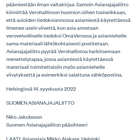
päämiestään ilman valtakirjaa. Samoin Asianajajaliitto
kiinnittää Verohallinnon huomion siihen tosiseikkaan,
että asioiden tiedoksiannossa asiamiestä käytettäessä
ilmenee usein viivettä, kun asia annetaan
verovelvolliselle tiedoksi OmaVerossa ja asiamiehelle
sama materiaali lähtökohtaisesti postitetaan.
Asianajajaliitto pyytää Verohallintoa harkitsemaan
menettelytapaa, jossa asiamiestä käytettäessä
materiaali toimitettaisiin myös asiamiehelle
viivytyksettä ja esimerkiksi salattuna sähköpostina.
Helsingissä 14. syyskuuta 2022
SUOMEN ASIANAJAJALIITTO
Niko Jakobsson
Suomen Asianajajaliiton pääsihteeri
LAATI: Asianajaja Mikko Alakare, Helsinki