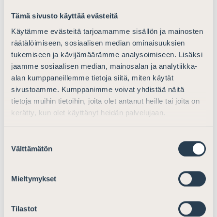
5.1.1 Selvittämisvelvollisuus
Tämä sivusto käyttää evästeitä
Asianajajaliitto ehdottaa, että Verohallinto täsmentäisi
Käytämme evästeitä tarjoamamme sisällön ja mainosten
ohjeessaan, mitä veroasian käsittelyssä tarkoitetaan
räätälöimiseen, sosiaalisen median ominaisuuksien
asian laatuun ja laajuuteen nähden riittävällä
tukemiseen ja kävijämäärämme analysoimiseen. Lisäksi
jaamme sosiaalisen median, mainosalan ja analytiikka-
määräajalla. Kokonaisprosessissa määräaikojen
alan kumppaneillemme tietoja siitä, miten käytät
määrittämisen ohjeistaminen saattaa vaikuttaa
sivustoamme. Kumppanimme voivat yhdistää näitä
triviaalilta kysymykseltä, mutta riittävä määräaika
tietoja muihin tietoihin, joita olet antanut heille tai joita on
varmistaa viime kädessä koko selvitysprosessin
kerätty, kun olet käyttänyt heidän palvelujaan.
tarkoitusta eli sitä, että asianosaiselle annetaan
tosiasiallinen mahdollisuus toimittaa riittävä selvitys
veroasiansa ratkaisemiseksi, ja että asia tulee riittävästi
Suostumuksen
Välttämätön
valinta
selvitetyksi jo käsiteltäessä asiaa ensi kertaa
Verohallinnossa tai ensimmäisessä
muutoksenhakuasteessa. Verohallinnon määrittämät
Mieltymykset
määräajat vaikuttaisivat vakiintuneen pääosin kahdeksi
viikoksi asian laadusta ja laajuudesta riippumatta.
Tilastot
Veroasioissa, joissa verovelvollista avustaa asiamies, on