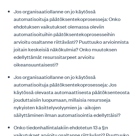
Jos organisaatiollanne on jo käytössä
automatisoituja päätöksentekoprosesseja: Onko
ehdotuksen vaikutukset olemassa oleviin
automatisoituihin päätöksentekoprosesseihin
arvioitu osaltanne riittävästi? Puuttuuko arvioinnista
joitain keskeisiä näkökulmia? Onko muutoksen
edellyttämät resurssitarpeet arvioitu
oikeansuuntaisesti?
Jos organisaatiollanne on jo käytössä
automatisoituja päätöksentekoprosesseja: Jos
käytössä olevasta automaattisesta päätöksenteosta
jouduttaisiin luopumaan, millaisia resursseja
nykyisten käsittelyvolyymien ja -aikojen
säilyttäminen ilman automatisointia edellyttäisi?
Onko tiedonhallintalakiin ehdotetun 13 a §:n
vaikutukset arvioitu osaltanne riittävästi? Puuttuuko