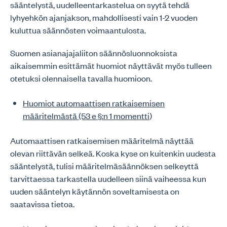
sääntelystä, uudelleentarkastelua on syytä tehdä
lyhyehkön ajanjakson, mahdollisesti vain 1-2 vuoden
kuluttua säännösten voimaantulosta.
Suomen asianajajaliiton säännösluonnoksista
aikaisemmin esittämät huomiot näyttävät myös tulleen
otetuksi olennaisella tavalla huomioon.
Huomiot automaattisen ratkaisemisen
määritelmästä (53 e §:n 1 momentti
)
Automaattisen ratkaisemisen määritelmä näyttää
olevan riittävän selkeä. Koska kyse on kuitenkin uudesta
sääntelystä, tulisi määritelmäsäännöksen selkeyttä
tarvittaessa tarkastella uudelleen siinä vaiheessa kun
uuden sääntelyn käytännön soveltamisesta on
saatavissa tietoa.