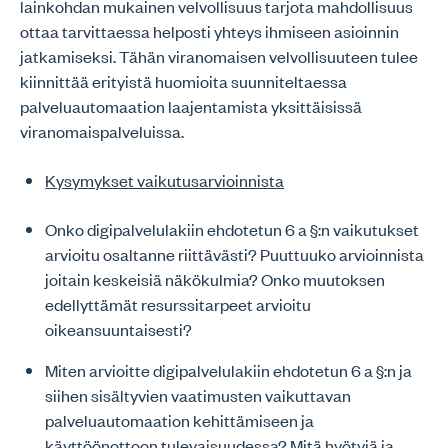
lainkohdan mukainen velvollisuus tarjota mahdollisuus
ottaa tarvittaessa helposti yhteys ihmiseen asioinnin
jatkamiseksi. Tähän viranomaisen velvollisuuteen tulee
kiinnittää erityistä huomioita suunniteltaessa
palveluautomaation laajentamista yksittäisissä
viranomaispalveluissa.
Kysymykset vaikutusarvioinnista
Onko digipalvelulakiin ehdotetun 6 a §:n vaikutukset
arvioitu osaltanne riittävästi? Puuttuuko arvioinnista
joitain keskeisiä näkökulmia? Onko muutoksen
edellyttämät resurssitarpeet arvioitu
oikeansuuntaisesti?
Miten arvioitte digipalvelulakiin ehdotetun 6 a §:n ja
siihen sisältyvien vaatimusten vaikuttavan
palveluautomaation kehittämiseen ja
käyttöönottoon tulevaisuudessa? Mitä hyötyjä ja