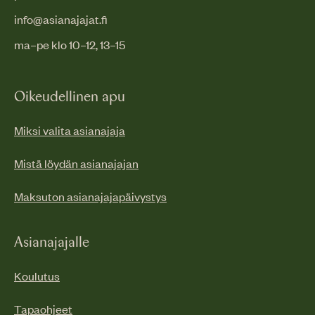
info@asianajajat.fi
ma–pe klo 10–12, 13–15
Oikeudellinen apu
Miksi valita asianajaja
Mistä löydän asianajajan
Maksuton asianajajapäivystys
Asianajajalle
Koulutus
Tapaohjeet