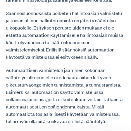
Säännösluonnoksista poiketen hallintoasian valmistelu
ja tosiasiallinen hallintotoiminta on jätetty sääntelyn
ulkopuolelle. Esityksen perusteluiden mukaan ei ole
estettä automaation käyttämiselle hallintoasian muissa
käsittelyvaiheissa tai päätösluonnoksen
valmistelemiseksi. Erillisiä säännöksiä automaation
käytöstä valmistelussa ei esitykseen sisälly.
Automaattisen valmistelun jääminen kokonaan
sääntelyn ulkopuolelle ei edesauta siihen liittyvien
oikeusturvaongelmien tunnistamista ja tunnustamista.
Esimerkiksi automaation käyttö valmistelussa
sellaisissa asioissa, joita ei kuitenkaan voitaisi ratkaista
automaattisesti, on epäjohdonmukaista. Mikäli
automaatiota tosiasiallisesti käytetään valmistelussa,
tulisi myös olla sitä koskevaa erillistä sääntelyä.