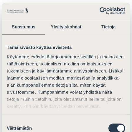
Huomiot automaattisen ratkaisemisen
oikeussuojaedellytyksestä (53 f §)
Suostumus
Yksityiskohdat
Tietoja
Asianajajaliitto pitää erittäin tärkeänä automaattisen
ratkaisemisen oikeussuojaedellytystä koskevaa
Tämä sivusto käyttää evästeitä
säännöstä. Automaattiseen päätöksentekoon liittyy
Käytämme evästeitä tarjoamamme sisällön ja mainosten
korostunut virheiden mahdollisuus, joten asianosaisen
räätälöimiseen, sosiaalisen median ominaisuuksien
on voitava vaatia ratkaisuun oikaisua maksutta.
tukemiseen ja kävijämäärämme analysoimiseen. Lisäksi
jaamme sosiaalisen median, mainosalan ja analytiikka-
Asianajajaliiton näkemyksen mukaan
alan kumppaneillemme tietoja siitä, miten käytät
oikaisuvaatimuksen käyttäminen
sivustoamme. Kumppanimme voivat yhdistää näitä
tietosuojaoikeudellisena suojatoimenpiteenä edellyttää
tietoja muihin tietoihin, joita olet antanut heille tai joita on
sitä, että oikeusvaatimuksen käsittelyssä ja esimerkiksi
kerätty, kun olet käyttänyt heidän palvelujaan.
rekisteröidyn informoimisessa noudatetaan tietosuoja-
asetuksen velvoitteita kaikilta osin. Tämä tulee
Suostumuksen
huomioida myös ohjattaessa oikaisuvaatimusten
Välttämätön
valinta