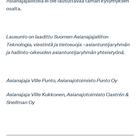
Asianajajaliitolla ei ole lausuttavaa tämän kysymyksen
osalta.
Lausunto on laadittu Suomen Asianajajaliiton
Teknologia, viestintä ja tietosuoja –asiantuntijaryhmän
ja hallinto-oikeuden asiantuntijaryhmän yhteistyönä.
Asianajaja Ville Punto, Asianajotoimisto Punto Oy
Asianajaja Ville Kukkonen, Asianajotoimisto Castrén &
Snellman Oy