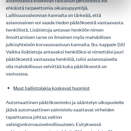
asianosaista koskevan ratkaisun perusteista voi
ehkäistä tarpeettomia oikaisupyyntöjä.
Laillisuusvalvonnan kannalta on tärkeää, että
asianosainen voi saada tiedon päätöksestä vastaavasta
henkilöstä. Lisätietoja antavan henkilön nimen
ilmoittamisen tarve on ilmeinen myös mahdollisen
julkisyhteisön korvausvastuun kannalta. (ks. kappale 2.6)
Vaikka lisätietoja antavaksi henkilöksi ei nimettäisi juuri
päätöksestä vastaavaa henkilöä, tulisi asianosaisella
olla mahdollisuus selvittää kuka päätöksestä on
vastuussa.
Muut hallintolakia koskevat huomiot
Automaattinen päätöksenteko ja sääntelyn ulkopuolelle
jäävä automaattinen valmistelu saattavat virheiden
tapahtuessa johtaa valtion
vahingonkorvausvelvollisuuteen. Esityksessä