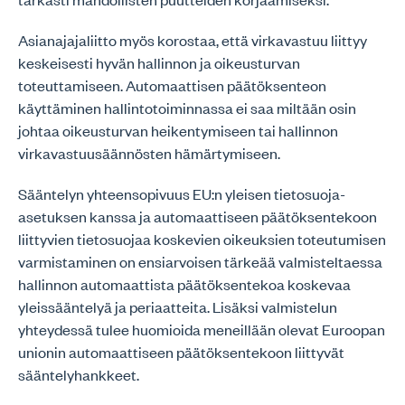
Asianajajaliitto myös korostaa, että virkavastuu liittyy
keskeisesti hyvän hallinnon ja oikeusturvan
toteuttamiseen. Automaattisen päätöksenteon
käyttäminen hallintotoiminnassa ei saa miltään osin
johtaa oikeusturvan heikentymiseen tai hallinnon
virkavastuusäännösten hämärtymiseen.
Sääntelyn yhteensopivuus EU:n yleisen tietosuoja-
asetuksen kanssa ja automaattiseen päätöksentekoon
liittyvien tietosuojaa koskevien oikeuksien toteutumisen
varmistaminen on ensiarvoisen tärkeää valmisteltaessa
hallinnon automaattista päätöksentekoa koskevaa
yleissääntelyä ja periaatteita. Lisäksi valmistelun
yhteydessä tulee huomioida meneillään olevat Euroopan
unionin automaattiseen päätöksentekoon liittyvät
sääntelyhankkeet.