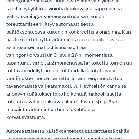
vahingonkorvausvastuuta käsitellään vain yleisellä
tasolla nykytilan arviointia koskevassa kappaleessa.
Valtion vahingonkorvausvastuun käytännön
toteuttamiseen liittyy automaattisessa
päätöksenteossa kuitenkin konkreettisia ongelmia. Kun
päätöksen tehnyttä virkamiestä ei ole osoitettavissa,
asianosaisen mahdollisuus osoittaa
vahingonkorvauslain 3. luvun 2 §:n 1 momentissa
tapahtunut virhe tai 2 momentissa tarkoitettu toimen tai
tehtävän edellyttämien kohtuudella asetettavien
vaatimusten noudattamatta jättäminen, muodostuu
tavanomaista vaikeammaksi. Julkisyhteisön kannalta
anonyymi päätöksenteko heikentää mahdollisuutta
toteuttaa vahingonkorvauslain 4. luvun 1 §:n ja 2 §:n
mukaista virkamiehen henkilökohtaista
korvausvastuuta.
Automaattisesta päätöksenteosta säädettäessä tähän
asianosaisen oikeusturvan kannalta ongelmalliseen