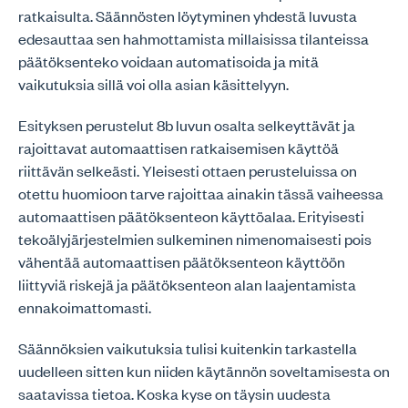
ratkaisulta. Säännösten löytyminen yhdestä luvusta
edesauttaa sen hahmottamista millaisissa tilanteissa
päätöksenteko voidaan automatisoida ja mitä
vaikutuksia sillä voi olla asian käsittelyyn.
Esityksen perustelut 8b luvun osalta selkeyttävät ja
rajoittavat automaattisen ratkaisemisen käyttöä
riittävän selkeästi. Yleisesti ottaen perusteluissa on
otettu huomioon tarve rajoittaa ainakin tässä vaiheessa
automaattisen päätöksenteon käyttöalaa. Erityisesti
tekoälyjärjestelmien sulkeminen nimenomaisesti pois
vähentää automaattisen päätöksenteon käyttöön
liittyviä riskejä ja päätöksenteon alan laajentamista
ennakoimattomasti.
Säännöksien vaikutuksia tulisi kuitenkin tarkastella
uudelleen sitten kun niiden käytännön soveltamisesta on
saatavissa tietoa. Koska kyse on täysin uudesta