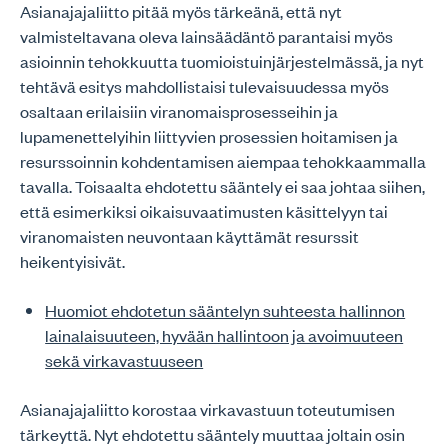
Asianajajaliitto pitää myös tärkeänä, että nyt
valmisteltavana oleva lainsäädäntö parantaisi myös
asioinnin tehokkuutta tuomioistuinjärjestelmässä, ja nyt
tehtävä esitys mahdollistaisi tulevaisuudessa myös
osaltaan erilaisiin viranomaisprosesseihin ja
lupamenettelyihin liittyvien prosessien hoitamisen ja
resurssoinnin kohdentamisen aiempaa tehokkaammalla
tavalla. Toisaalta ehdotettu sääntely ei saa johtaa siihen,
että esimerkiksi oikaisuvaatimusten käsittelyyn tai
viranomaisten neuvontaan käyttämät resurssit
heikentyisivät.
Huomiot ehdotetun sääntelyn suhteesta hallinnon
lainalaisuuteen, hyvään hallintoon ja avoimuuteen
sekä virkavastuuseen
Asianajajaliitto korostaa virkavastuun toteutumisen
tärkeyttä. Nyt ehdotettu sääntely muuttaa joltain osin