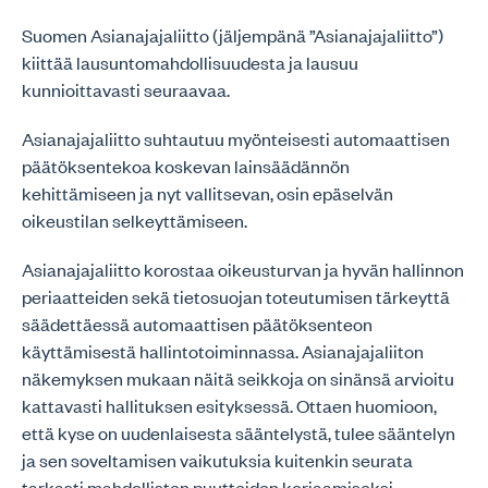
Suomen Asianajajaliitto (jäljempänä ”Asianajajaliitto”)
kiittää lausuntomahdollisuudesta ja lausuu
kunnioittavasti seuraavaa.
Asianajajaliitto suhtautuu myönteisesti automaattisen
päätöksentekoa koskevan lainsäädännön
kehittämiseen ja nyt vallitsevan, osin epäselvän
oikeustilan selkeyttämiseen.
Asianajajaliitto korostaa oikeusturvan ja hyvän hallinnon
periaatteiden sekä tietosuojan toteutumisen tärkeyttä
säädettäessä automaattisen päätöksenteon
käyttämisestä hallintotoiminnassa. Asianajajaliiton
näkemyksen mukaan näitä seikkoja on sinänsä arvioitu
kattavasti hallituksen esityksessä. Ottaen huomioon,
että kyse on uudenlaisesta sääntelystä, tulee sääntelyn
ja sen soveltamisen vaikutuksia kuitenkin seurata
tarkasti mahdollisten puutteiden korjaamiseksi.