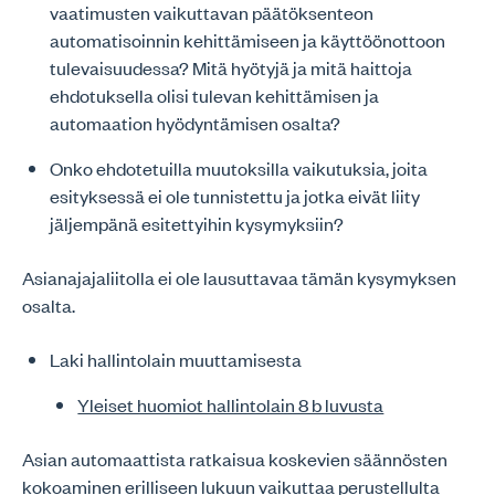
vaatimusten vaikuttavan päätöksenteon
automatisoinnin kehittämiseen ja käyttöönottoon
tulevaisuudessa? Mitä hyötyjä ja mitä haittoja
ehdotuksella olisi tulevan kehittämisen ja
automaation hyödyntämisen osalta?
Onko ehdotetuilla muutoksilla vaikutuksia, joita
esityksessä ei ole tunnistettu ja jotka eivät liity
jäljempänä esitettyihin kysymyksiin?
Asianajajaliitolla ei ole lausuttavaa tämän kysymyksen
osalta.
Laki hallintolain muuttamisesta
Yleiset huomiot hallintolain 8 b luvusta
Asian automaattista ratkaisua koskevien säännösten
kokoaminen erilliseen lukuun vaikuttaa perustellulta