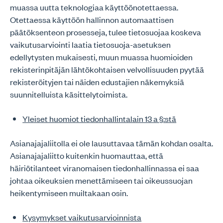
muassa uutta teknologiaa käyttöönotettaessa.
Otettaessa käyttöön hallinnon automaattisen
päätöksenteon prosesseja, tulee tietosuojaa koskeva
vaikutusarviointi laatia tietosuoja-asetuksen
edellytysten mukaisesti, muun muassa huomioiden
rekisterinpitäjän lähtökohtaisen velvollisuuden pyytää
rekisteröityjen tai näiden edustajien näkemyksiä
suunnitelluista käsittelytoimista.
Yleiset huomiot tiedonhallintalain 13 a §:stä
Asianajajaliitolla ei ole lausuttavaa tämän kohdan osalta.
Asianajajaliitto kuitenkin huomauttaa, että
häiriötilanteet viranomaisen tiedonhallinnassa ei saa
johtaa oikeuksien menettämiseen tai oikeussuojan
heikentymiseen muiltakaan osin.
Kysymykset vaikutusarvioinnista