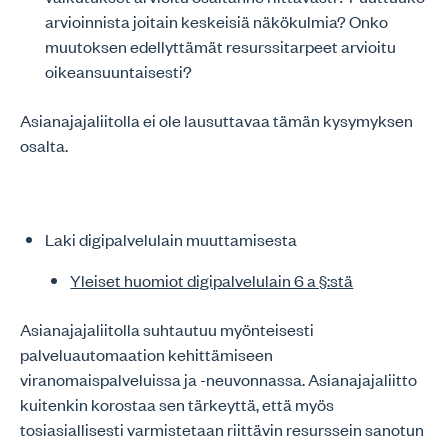
arvioinnista joitain keskeisiä näkökulmia? Onko
muutoksen edellyttämät resurssitarpeet arvioitu
oikeansuuntaisesti?
Asianajajaliitolla ei ole lausuttavaa tämän kysymyksen
osalta.
Laki digipalvelulain muuttamisesta
Yleiset huomiot digipalvelulain 6 a §:stä
Asianajajaliitolla suhtautuu myönteisesti
palveluautomaation kehittämiseen
viranomaispalveluissa ja -neuvonnassa. Asianajajaliitto
kuitenkin korostaa sen tärkeyttä, että myös
tosiasiallisesti varmistetaan riittävin resurssein sanotun