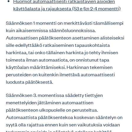
Huomiot automaattisesti ratkaistavien asioiden
käyttöalasta ja rajauksesta (53 e §:n 2-4 momentti)
Säännöksen 1 momentti on merkittävästi täsmällisempi
kuin aikaisemmissa säännösluonnoksissa.
Automaattisen päätöksenteon asettaminen alisteiseksi
sille edellyttääkö ratkaiseminen tapauskohtaista
harkintaa, tai onko tällainen harkinta jo tehty ihmisen
toimesta ilman automaatiota, on onnistunut tapa
käyttöalan määrittämiseksi. Harkinnan tekemisen
perusteiden on kuitenkin ilmettävä automaattisesti
luodusta päätöksestä.
Säännöksen 3. momentissa säädetty tiettyjen
menettelyiden jättäminen automaattisen
päätöksenteon ulkopuolelle on perusteltua.
Automaattista päätöksentekoa koskevan sääntelyn on
syytä olla rajattua ennen kuin sen vaikutuksia voidaan
tarkemmin arvioida ja sääntelyä edelleen kehittää.