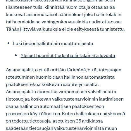
tilanteeseen tulisi kiinnittää huomiota ja ottaa asiaa
koskevat asianmukaiset säännökset joko hallintolakiin
tai huomioida ne vahingonkorvauslakia uudistettaessa.
Tähän liittyviä vaikutuksia ei ole esityksessä tunnistettu.
Laki tiedonhallintalain muuttamisesta
Yleiset huomiot tiedonhallintalain 6 a luvusta
Asianajajaliitto pitää erittäin tärkeänä, että tietosuojan
toteutuminen huomioidaan hallinnon automaattista
päätöksentekoa koskevan sääntelyn osalta.
Asianajajaliitto korostaa viranomaisen velvollisuutta
tietosuojaa koskevan vaikutustenarvioinnin laatimiseen
osana hallinnon automaattisen päätöksenteon
prosessien käyttöönottoa. Kuten hallituksen esityksessä
on todettu, tietosuoja-asetuksen 35 artiklassa
säädetään tietosuojan vaikutustenarvioinnista muun