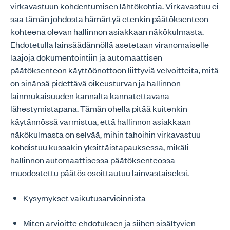
virkavastuun kohdentumisen lähtökohtia. Virkavastuu ei
saa tämän johdosta hämärtyä etenkin päätöksenteon
kohteena olevan hallinnon asiakkaan näkökulmasta.
Ehdotetulla lainsäädännöllä asetetaan viranomaiselle
laajoja dokumentointiin ja automaattisen
päätöksenteon käyttöönottoon liittyviä velvoitteita, mitä
on sinänsä pidettävä oikeusturvan ja hallinnon
lainmukaisuuden kannalta kannatettavana
lähestymistapana. Tämän ohella pitää kuitenkin
käytännössä varmistua, että hallinnon asiakkaan
näkökulmasta on selvää, mihin tahoihin virkavastuu
kohdistuu kussakin yksittäistapauksessa, mikäli
hallinnon automaattisessa päätöksenteossa
muodostettu päätös osoittautuu lainvastaiseksi.
Kysymykset vaikutusarvioinnista
Miten arvioitte ehdotuksen ja siihen sisältyvien