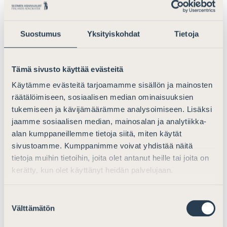
muodostaa oikeusturvariskin.
Asianajajaliitto huomauttaa, että ääni- ja kuvatallenteet
Suostumus
Yksityiskohdat
Tietoja
tulee luovuttaa lainoppineen avustajan käyttöön. Mikäli
kuulusteltava itse lainoppineen avustajansa kanssa
pyytää tallentamista ja tallenteella esiintyy hänen oma
Tämä sivusto käyttää evästeitä
päämiehensä, ei ole tarkoituksenmukaista, ettei
kuulusteltava ja hänen oma avustajansa voi tämän
Käytämme evästeitä tarjoamamme sisällön ja mainosten
räätälöimiseen, sosiaalisen median ominaisuuksien
jälkeen saada tallennetta käyttöönsä. Asianajajaliitto
tukemiseen ja kävijämäärämme analysoimiseen. Lisäksi
lausuu tästä asiasta lisää kohdassa 10. Kun
jaamme sosiaalisen median, mainosalan ja analytiikka-
tallentaminen lisääntyy, tulee suuri osa
alan kumppaneillemme tietoja siitä, miten käytät
esitutkintaviranomaisten ajasta kulumaan siihen, että
sivustoamme. Kumppanimme voivat yhdistää näitä
he istuvat vieressä valvomassa, kun lainoppinut avustaja
tietoja muihin tietoihin, joita olet antanut heille tai joita on
katsoo oman päämiehensä tallennetta. Lisäksi yhteisen
kerätty, kun olet käyttänyt heidän palvelujaan.
ajan sopiminen on käytännössä hyvin hankalaa ja
lainoppinut avustaja harvoin pääsee katsomaan
Suostumuksen
tallennetta riittävän nopeasti tai esimerkiksi virka-ajan
Välttämätön
valinta
jälkeen.