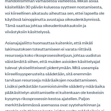
mahdollisimman varhaisessa vaiheessa. Mikäli asiaa
käsitellään 30 päivän kuluessa syytteen nostamisesta,
voi kiireellinen aikataulu aiheuttaa sen, ettei lapsella ole
käytössä lainoppinutta avustajaa oikeudenkäynnissä.
Tämä saattaa johtaa oikeudenloukkauksiin ja
viivästyksiin käsittelyssä.
Asianajajaliitto huomauttaa kuitenkin, että mikäli
lakimuutoksen toteuttamiseen ei varata riittäviä
resursseja koko rikosprosessiketjuun, johtaa uudistus
väistämättä siihen, että muiden asioiden käsittelyajat
tulevat yksiselitteisesti pidentymään. Mitä useampia
kiireellisyysperusteita säädetään, sitä enemmän
tarvitaan resursseja määräaikojen noudattamiseen.
Lisäksi pelkästään tuomioistuimille säädetty määräaika
pääkäsittelyn aloittamiselle ei kuitenkaan ole keskeisin
kysymys rikosprosessin kestoa ajatellen. Paljon
merkittävämmässä asemassa ovat syyteharkinnan ja
etenkin esitutkinnan kesto, joiden osalta määräaikoja ei