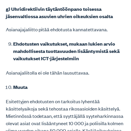
g) Uhridirektiivin täytäntöönpano toisessa
jäsenvaltiossa asuvien uhrien oikeuksien osalta
Asianajajaliitto pitää ehdotusta kannatettavana.
Ehdotusten vaikutukset, mukaan lukien arvio
mahdollisesta tuottavuuden lisääntymistä sekä
vaikutukset ICT-järjestelmiin
Asianajaliitolla ei ole tähän lausuttavaa.
Muuta
Esitettyjen ehdotusten on tarkoitus lyhentää
käsittelyaikoja sekä tehostaa rikosasioiden käsittelyä.
Mietinnössä todetaan, että syyttäjällä syyteharkinnassa
olevat asiat ovat lisääntyneet 10 000 ja poliisilla kolmen
viime vuoden aikana 50 000 asialla. Käräjäoikeuksissa