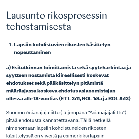
Lausunto rikosprosessin
tehostamisesta
Lapsiin kohdistuvien rikosten käsittelyn
nopeuttaminen
a) Esitutkinnan toimittamista sekä syyteharkintaa ja
syytteen nostamista kiireellisesti koskevat
ehdotukset sekä pääkäsittelyn pitämistä
määräajassa koskeva ehdotus asianomistajan
ollessa alle 18-vuotias (ETL 3:11, ROL 1:8a ja ROL 5:13)
Suomen Asianajajaliitto (jäljempänä ”Asianajajaliitto”)
pitää ehdotusta kannatettavana. Tällä hetkellä
nimenomaan lapsiin kohdistuneiden rikosten
käsittelyssä on viiveitä ja esimerkiksi lapsiin