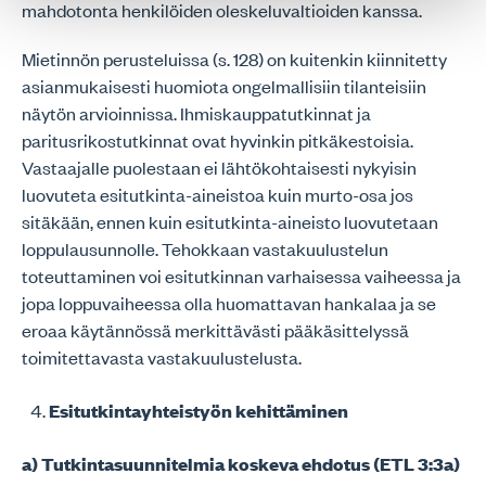
mahdotonta henkilöiden oleskeluvaltioiden kanssa.
Mietinnön perusteluissa (s. 128) on kuitenkin kiinnitetty
asianmukaisesti huomiota ongelmallisiin tilanteisiin
näytön arvioinnissa. Ihmiskauppatutkinnat ja
paritusrikostutkinnat ovat hyvinkin pitkäkestoisia.
Vastaajalle puolestaan ei lähtökohtaisesti nykyisin
luovuteta esitutkinta-aineistoa kuin murto-osa jos
sitäkään, ennen kuin esitutkinta-aineisto luovutetaan
loppulausunnolle. Tehokkaan vastakuulustelun
toteuttaminen voi esitutkinnan varhaisessa vaiheessa ja
jopa loppuvaiheessa olla huomattavan hankalaa ja se
eroaa käytännössä merkittävästi pääkäsittelyssä
toimitettavasta vastakuulustelusta.
Esitutkintayhteistyön kehittäminen
a) Tutkintasuunnitelmia koskeva ehdotus (ETL 3:3a)