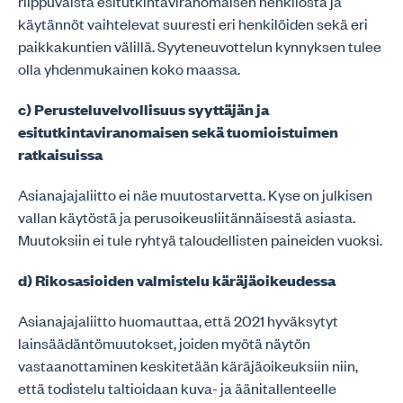
riippuvaista esitutkintaviranomaisen henkilöstä ja
käytännöt vaihtelevat suuresti eri henkilöiden sekä eri
paikkakuntien välillä. Syyteneuvottelun kynnyksen tulee
olla yhdenmukainen koko maassa.
c) Perusteluvelvollisuus syyttäjän ja
esitutkintaviranomaisen sekä tuomioistuimen
ratkaisuissa
Asianajajaliitto ei näe muutostarvetta. Kyse on julkisen
vallan käytöstä ja perusoikeusliitännäisestä asiasta.
Muutoksiin ei tule ryhtyä taloudellisten paineiden vuoksi.
d) Rikosasioiden valmistelu käräjäoikeudessa
Asianajajaliitto huomauttaa, että 2021 hyväksytyt
lainsäädäntömuutokset, joiden myötä näytön
vastaanottaminen keskitetään käräjäoikeuksiin niin,
että todistelu taltioidaan kuva- ja äänitallenteelle