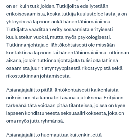
on eri kuin tutkijoiden. Tutkijoilta edellytetään
erikoisosaamista, koska tutkija kuulustelee lasta ja on
yhteydessä lapseen sekä hänen lähiomaisiinsa.
Tutkijalta vaaditaan erityisosaamista erityisesti
kuulustelun vuoksi, mutta myös psykologisesti.
Tutkinnanjohtaja ei lähtökohtaisesti ole missään
kontaktissa lapseen tai hänen lähiomaisiinsa tutkinnan
aikana, jolloin tutkinnanjohtajalla tulisi olla lähinnä
osaamista juuri tietyntyyppisestä rikostyypistä sekä
rikostutkinnan johtamisesta.
Asianajajaliitto pitää lähtökohtaisesti kaikenlaista
erikoistumista kannatettavana ajatuksena. Erityisen
tärkeänä tätä voidaan pitää tilanteissa, joissa on kyse
lapseen kohdistuneesta seksuaalirikoksesta, joka on
oma myös jutturyhmänsä.
Asianajajaliitto huomauttaa kuitenkin, että