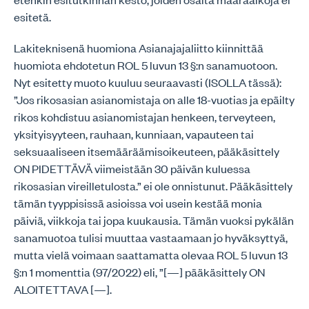
esitetä.
Lakiteknisenä huomiona Asianajajaliitto kiinnittää
huomiota ehdotetun ROL 5 luvun 13 §:n sanamuotoon.
Nyt esitetty muoto kuuluu seuraavasti (ISOLLA tässä):
”Jos rikosasian asianomistaja on alle 18-vuotias ja epäilty
rikos kohdistuu asianomistajan henkeen, terveyteen,
yksityisyyteen, rauhaan, kunniaan, vapauteen tai
seksuaaliseen itsemääräämisoikeuteen, pääkäsittely
ON PIDETTÄVÄ viimeistään 30 päivän kuluessa
rikosasian vireilletulosta.” ei ole onnistunut. Pääkäsittely
tämän tyyppisissä asioissa voi usein kestää monia
päiviä, viikkoja tai jopa kuukausia. Tämän vuoksi pykälän
sanamuotoa tulisi muuttaa vastaamaan jo hyväksyttyä,
mutta vielä voimaan saattamatta olevaa ROL 5 luvun 13
§:n 1 momenttia (97/2022) eli, ”[—] pääkäsittely ON
ALOITETTAVA [—].