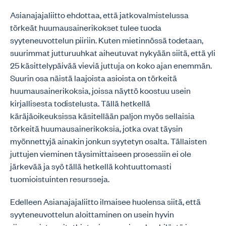
Asianajajaliitto ehdottaa, että jatkovalmistelussa
törkeät huumausainerikokset tulee tuoda
syyteneuvottelun piiriin. Kuten mietinnössä todetaan,
suurimmat jutturuuhkat aiheutuvat nykyään siitä, että yli
25 käsittelypäivää vieviä juttuja on koko ajan enemmän.
Suurin osa näistä laajoista asioista on törkeitä
huumausainerikoksia, joissa näyttö koostuu usein
kirjallisesta todistelusta. Tällä hetkellä
käräjäoikeuksissa käsitellään paljon myös sellaisia
törkeitä huumausainerikoksia, jotka ovat täysin
myönnettyjä ainakin jonkun syytetyn osalta. Tällaisten
juttujen vieminen täysimittaiseen prosessiin ei ole
järkevää ja syö tällä hetkellä kohtuuttomasti
tuomioistuinten resursseja.
Edelleen Asianajajaliitto ilmaisee huolensa siitä, että
syyteneuvottelun aloittaminen on usein hyvin