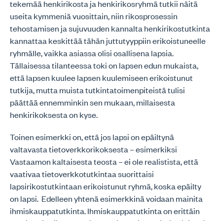
tekemää henkirikosta ja henkirikosryhmä tutkii näitä
useita kymmeniä vuosittain, niin rikosprosessin
tehostamisen ja sujuvuuden kannalta henkirikostutkinta
kannattaa keskittää tähän juttutyyppiin erikoistuneelle
ryhmälle, vaikka asiassa olisi osallisena lapsia.
Tällaisessa tilanteessa toki on lapsen edun mukaista,
että lapsen kuulee lapsen kuulemiseen erikoistunut
tutkija, mutta muista tutkintatoimenpiteistä tulisi
päättää ennemminkin sen mukaan, millaisesta
henkirikoksesta on kyse.
Toinen esimerkki on, että jos lapsi on epäiltynä
valtavasta tietoverkkorikoksesta – esimerkiksi
Vastaamon kaltaisesta teosta – ei ole realistista, että
vaativaa tietoverkkotutkintaa suorittaisi
lapsirikostutkintaan erikoistunut ryhmä, koska epäilty
on lapsi. Edelleen yhtenä esimerkkinä voidaan mainita
ihmiskauppatutkinta. Ihmiskauppatutkinta on erittäin