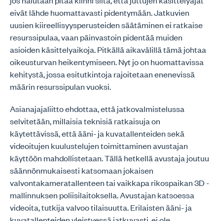
jos halutaan pitää kiinni siitä, että juttujen käsittelyajat
eivät lähde huomattavasti pidentymään. Jatkuvien
uusien kiireellisyysperusteiden säätäminen ei ratkaise
resurssipulaa, vaan päinvastoin pidentää muiden
asioiden käsittelyaikoja. Pitkällä aikavälillä tämä johtaa
oikeusturvan heikentymiseen. Nyt jo on huomattavissa
kehitystä, jossa esitutkintoja rajoitetaan enenevissä
määrin resurssipulan vuoksi.
Asianajajaliitto ehdottaa, että jatkovalmistelussa
selvitetään, millaisia teknisiä ratkaisuja on
käytettävissä, että ääni- ja kuvatallenteiden sekä
videoitujen kuulustelujen toimittaminen avustajan
käyttöön mahdollistetaan. Tällä hetkellä avustaja joutuu
säännönmukaisesti katsomaan jokaisen
valvontakameratallenteen tai vaikkapa rikospaikan 3D -
mallinnuksen poliisilaitoksella. Avustajan katsoessa
videoita, tutkija valvoo tilaisuutta. Erilaisten ääni- ja
kuvatallenteiden yleistyessä jatkuvasti, ei ole