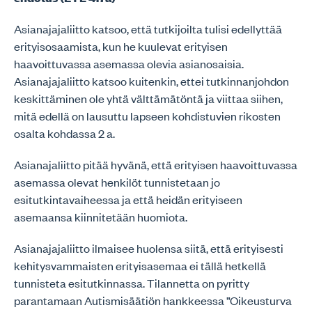
Asianajajaliitto katsoo, että tutkijoilta tulisi edellyttää
erityisosaamista, kun he kuulevat erityisen
haavoittuvassa asemassa olevia asianosaisia.
Asianajajaliitto katsoo kuitenkin, ettei tutkinnanjohdon
keskittäminen ole yhtä välttämätöntä ja viittaa siihen,
mitä edellä on lausuttu lapseen kohdistuvien rikosten
osalta kohdassa 2 a.
Asianajaliitto pitää hyvänä, että erityisen haavoittuvassa
asemassa olevat henkilöt tunnistetaan jo
esitutkintavaiheessa ja että heidän erityiseen
asemaansa kiinnitetään huomiota.
Asianajajaliitto ilmaisee huolensa siitä, että erityisesti
kehitysvammaisten erityisasemaa ei tällä hetkellä
tunnisteta esitutkinnassa. Tilannetta on pyritty
parantamaan Autismisäätiön hankkeessa ”Oikeusturva