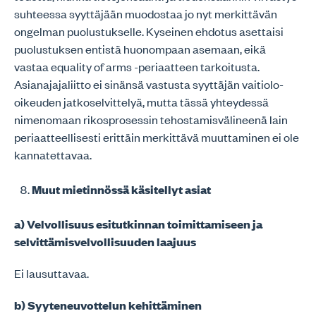
suhteessa syyttäjään muodostaa jo nyt merkittävän
ongelman puolustukselle. Kyseinen ehdotus asettaisi
puolustuksen entistä huonompaan asemaan, eikä
vastaa equality of arms -periaatteen tarkoitusta.
Asianajajaliitto ei sinänsä vastusta syyttäjän vaitiolo-
oikeuden jatkoselvittelyä, mutta tässä yhteydessä
nimenomaan rikosprosessin tehostamisvälineenä lain
periaatteellisesti erittäin merkittävä muuttaminen ei ole
kannatettavaa.
Muut mietinnössä käsitellyt asiat
a) Velvollisuus esitutkinnan toimittamiseen ja
selvittämisvelvollisuuden laajuus
Ei lausuttavaa.
b) Syyteneuvottelun kehittäminen