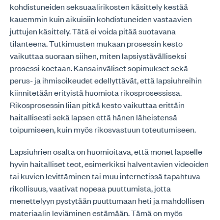
kohdistuneiden seksuaalirikosten käsittely kestää
kauemmin kuin aikuisiin kohdistuneiden vastaavien
juttujen käsittely. Tätä ei voida pitää suotavana
tilanteena. Tutkimusten mukaan prosessin kesto
vaikuttaa suoraan siihen, miten lapsiystävälliseksi
prosessi koetaan. Kansainväliset sopimukset sekä
perus- ja ihmisoikeudet edellyttävät, että lapsiuhreihin
kiinnitetään erityistä huomiota rikosprosessissa.
Rikosprosessin liian pitkä kesto vaikuttaa erittäin
haitallisesti sekä lapsen että hänen läheistensä
toipumiseen, kuin myös rikosvastuun toteutumiseen.
Lapsiuhrien osalta on huomioitava, että monet lapselle
hyvin haitalliset teot, esimerkiksi halventavien videoiden
tai kuvien levittäminen tai muu internetissä tapahtuva
rikollisuus, vaativat nopeaa puuttumista, jotta
menettelyyn pystytään puuttumaan heti ja mahdollisen
materiaalin leviäminen estämään. Tämä on myös