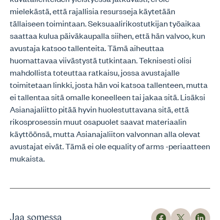
mielekästä, että rajallisia resursseja käytetään
tällaiseen toimintaan. Seksuaalirikostutkijan työaikaa
saattaa kulua päiväkaupalla siihen, että hän valvoo, kun
avustaja katsoo tallenteita. Tämä aiheuttaa
huomattavaa viivästystä tutkintaan. Teknisesti olisi
mahdollista toteuttaa ratkaisu, jossa avustajalle
toimitetaan linkki, josta hän voi katsoa tallenteen, mutta
ei tallentaa sitä omalle koneelleen tai jakaa sitä. Lisäksi
Asianajaliitto pitää hyvin huolestuttavana sitä, että
rikosprosessin muut osapuolet saavat materiaalin
käyttöönsä, mutta Asianajaliiton valvonnan alla olevat
avustajat eivät. Tämä ei ole equality of arms -periaatteen
mukaista.
Jaa somessa