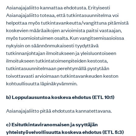
Asianajajaliitto kannattaa ehdotusta. Erityisesti
Asianajajaliitto toteaa, että tutkintasuunnitelma voi
helpottaa myös tutkintavankeutta/vangittuna pitämistä
koskevien määräaikojen arvioimista paitsi vastaajan,
myös tuomioistuimen osalta. Kun vangitsemisasioissa
nykyisin on säännönmukaisesti tyydyttävä
tutkinnanjohtajan ilmoitukseen ja yleisluontoiseen
ilmoitukseen tutkintatoimenpiteiden kestosta,
tutkintasuunnitelmaan perehtymällä pystytään
toivottavasti arvioimaan tutkintavankeuden keston
kohtuullisuutta läpinäkyvämmin.
b) Loppulausuntoa koskeva ehdotus (ETL 10:1)
Asianajajaliitto pitää ehdotusta kannatettavana.
c) Esitutkintaviranomaisen ja syyttäjän
yhteistyövelvollisuutta koskeva ehdotus (ETL 5:3)