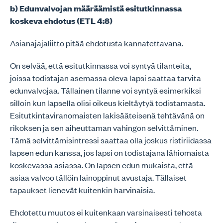
b) Edunvalvojan määräämistä esitutkinnassa
koskeva ehdotus (ETL 4:8)
Asianajajaliitto pitää ehdotusta kannatettavana.
On selvää, että esitutkinnassa voi syntyä tilanteita,
joissa todistajan asemassa oleva lapsi saattaa tarvita
edunvalvojaa. Tällainen tilanne voi syntyä esimerkiksi
silloin kun lapsella olisi oikeus kieltäytyä todistamasta.
Esitutkintaviranomaisten lakisääteisenä tehtävänä on
rikoksen ja sen aiheuttaman vahingon selvittäminen.
Tämä selvittämisintressi saattaa olla joskus ristiriidassa
lapsen edun kanssa, jos lapsi on todistajana lähiomaista
koskevassa asiassa. On lapsen edun mukaista, että
asiaa valvoo tällöin lainoppinut avustaja. Tällaiset
tapaukset lienevät kuitenkin harvinaisia.
Ehdotettu muutos ei kuitenkaan varsinaisesti tehosta