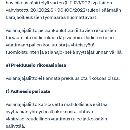
hovioikeuskäsittelyä varten (HE 133/2021 vp, lait on
vahvistettu 28.1.2022 SK 96-100/2022) tulee lisäämään
käräjäoikeuksien työmäärää huomattavasti.
Asianajajaliitto peräänkuuluttaa riittävien resurssien
turvaamista uudistuksen läpivientiin. Uudistus tulee
vaatimaan paljon koulutusta ja yhteistyötä
tuomioistuinten ja asianajo- sekä syyttäjäkunnan välillä.
e) Prekluusio rikosasioissa
Asianajajaliitto ei kannata prekluusiota rikosoasioissa.
f) Adheesioperiaate
Asianajajaliitto katsoo, että mahdollisuus esittää
syyteasian yhteydessä rikoksesta johtuva
yksityisoikeudellinen vaatimus tulee jatkossakin
säilyttää.