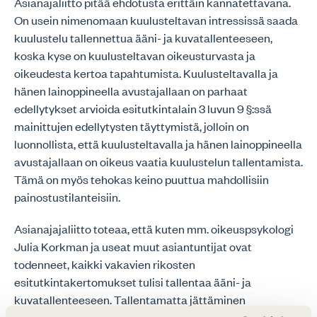
Asianajaliitto pitää ehdotusta erittäin kannatettavana.
On usein nimenomaan kuulusteltavan intressissä saada
kuulustelu tallennettua ääni- ja kuvatallenteeseen,
koska kyse on kuulusteltavan oikeusturvasta ja
oikeudesta kertoa tapahtumista. Kuulusteltavalla ja
hänen lainoppineella avustajallaan on parhaat
edellytykset arvioida esitutkintalain 3 luvun 9 §:ssä
mainittujen edellytysten täyttymistä, jolloin on
luonnollista, että kuulusteltavalla ja hänen lainoppineella
avustajallaan on oikeus vaatia kuulustelun tallentamista.
Tämä on myös tehokas keino puuttua mahdollisiin
painostustilanteisiin.
Asianajajaliitto toteaa, että kuten mm. oikeuspsykologi
Julia Korkman ja useat muut asiantuntijat ovat
todenneet, kaikki vakavien rikosten
esitutkintakertomukset tulisi tallentaa ääni- ja
kuvatallenteeseen. Tallentamatta jättäminen