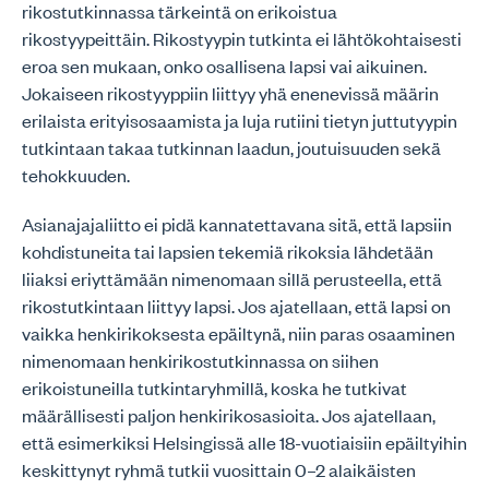
rikostutkinnassa tärkeintä on erikoistua
rikostyypeittäin. Rikostyypin tutkinta ei lähtökohtaisesti
eroa sen mukaan, onko osallisena lapsi vai aikuinen.
Jokaiseen rikostyyppiin liittyy yhä enenevissä määrin
erilaista erityisosaamista ja luja rutiini tietyn juttutyypin
tutkintaan takaa tutkinnan laadun, joutuisuuden sekä
tehokkuuden.
Asianajajaliitto ei pidä kannatettavana sitä, että lapsiin
kohdistuneita tai lapsien tekemiä rikoksia lähdetään
liiaksi eriyttämään nimenomaan sillä perusteella, että
rikostutkintaan liittyy lapsi. Jos ajatellaan, että lapsi on
vaikka henkirikoksesta epäiltynä, niin paras osaaminen
nimenomaan henkirikostutkinnassa on siihen
erikoistuneilla tutkintaryhmillä, koska he tutkivat
määrällisesti paljon henkirikosasioita. Jos ajatellaan,
että esimerkiksi Helsingissä alle 18-vuotiaisiin epäiltyihin
keskittynyt ryhmä tutkii vuosittain 0–2 alaikäisten