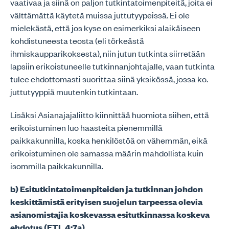
vaativaa ja siinä on paljon tutkintatoimenpiteitä, joita ei
välttämättä käytetä muissa juttutyypeissä. Ei ole
mielekästä, että jos kyse on esimerkiksi alaikäiseen
kohdistuneesta teosta (eli törkeästä
ihmiskaupparikoksesta), niin jutun tutkinta siirretään
lapsiin erikoistuneelle tutkinnanjohtajalle, vaan tutkinta
tulee ehdottomasti suorittaa siinä yksikössä, jossa ko.
juttutyyppiä muutenkin tutkintaan.
Lisäksi Asianajajaliitto kiinnittää huomiota siihen, että
erikoistuminen luo haasteita pienemmillä
paikkakunnilla, koska henkilöstöä on vähemmän, eikä
erikoistuminen ole samassa määrin mahdollista kuin
isommilla paikkakunnilla.
b) Esitutkintatoimenpiteiden ja tutkinnan johdon
keskittämistä erityisen suojelun tarpeessa olevia
asianomistajia koskevassa esitutkinnassa koskeva
ehdotus (ETL 4:7a)