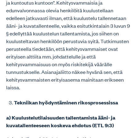
ja kuntoutus kuntoon”. Kehitysvammaisia ja
edunvalvonnassa olevia henkilöitä kuulustellaan
edelleen jatkuvasti ilman, että kuulustelu tallennetaan
ääni- ja kuvatallenteelle, vaikka esitutkintalain 3 luvun 9
§ edellyttää kuulustelun tallentamista, jos siihen on
kuulusteltavan henkilöön perustuvia syitä. Tutkimusten
perusteella tiedetään, että kehitysvammaiset ovat
erityisen alttiita mm. johdattelulle ja että
kehitysvammaisuus on myös riskitekijä väärälle
tunnustukselle. Asianajaliitto näkee hyvänä sen, että
kehitysvammaisten erityisasema mainitaan erikseen
laissa.
Tekniikan hyödyntäminen rikosprosessissa
a) Kuulustelutilaisuuden tallentamista ääni- ja
kuvatallenteeseen koskeva ehdotus (ETL 9:3)