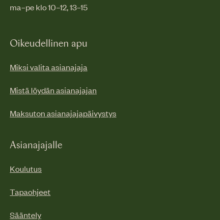
ma–pe klo 10–12, 13–15
Oikeudellinen apu
Miksi valita asianajaja
Mistä löydän asianajajan
Maksuton asianajajapäivystys
Asianajajalle
Koulutus
Tapaohjeet
Sääntely