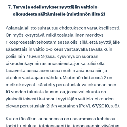
Tarve ja edellytykset syyttäjän vaitiolo-
oikeudesta säätämiselle (mietinnön liite 2)
Asianajajaliitto suhtautuu ehdotukseen varauksellisesti.
On myös kysyttävä, mikä tosiasiallinen merkitys
rikosprosessin tehostamisessa olisi sillä, että syyttäjälle
säädettäisiin vaitiolo-oikeus vastaavalla tavalla kuin
poliisilain 7 luvun 3 §:ssä. Kysymys on suoraan
oikeudenkäynnin asianosaisesta, jonka tulisi olla
tasavertaisessa asemassa muihin asianosaisiin ja
etenkin vastaajaan nähden. Mietinnön liitteessä 2 on
melko kevyesti käsitelty perustuslakivaliokunnan noin
10 vuoden takaista lausuntoa, jossa valiokunta on
yksiselitteisesti katsonut syyttäjän vaitiolo-oikeuden
olevan perustuslain 21 §:n vastainen (PeVL 67/2010, s. 6).
Kuten tässäkin lausunnossa on useammissa kohdissa
todettu, niukka tietojensaanti ja tiedonsaannin viivästys