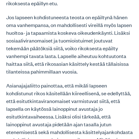
rikoksesta epäillyn etu.
Jos lapseen kohdistuneesta teosta on epäiltynä hänen
oma vanhempansa, on mahdollisesti vireillä myös lapsen
huoltoa- ja tapaamista koskeva oikeudenkäynti. Lisäksi
sosiaaliviranomaiset ja tuomioistuimet joutuvat
tekemään päätöksiä siitä, voiko rikoksesta epäilty
vanhempi tavata lasta. Lapselle aiheutuu kohtuutonta
haittaa siitä, että rikosasian käsittely kestää tällaisissa
tilanteissa pahimmillaan vuosia.
Asianajajaliitto painottaa, että mikäli lapseen
kohdistunut rikos käsitellään kiireellisenä, se edellyttää,
että esitutkintaviranomaiset varmistuvat siitä, että
lapsella on käytössä lainoppinut avustaja jo
esitutkintavaiheessa. Lisäksi olisi tärkeää, että
lainoppinut avustaja pidetään ajan tasalla jutun
etenemisestä sekä mahdollisesta käsittelyajankohdasta