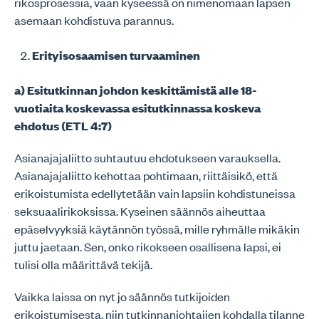
rikosprosessia, vaan kyseessä on nimenomaan lapsen
asemaan kohdistuva parannus.
Erityisosaamisen turvaaminen
a) Esitutkinnan johdon keskittämistä alle 18-
vuotiaita koskevassa esitutkinnassa koskeva
ehdotus (ETL 4:7)
Asianajajaliitto suhtautuu ehdotukseen varauksella.
Asianajajaliitto kehottaa pohtimaan, riittäisikö, että
erikoistumista edellytetään vain lapsiin kohdistuneissa
seksuaalirikoksissa. Kyseinen säännös aiheuttaa
epäselvyyksiä käytännön työssä, mille ryhmälle mikäkin
juttu jaetaan. Sen, onko rikokseen osallisena lapsi, ei
tulisi olla määrittävä tekijä.
Vaikka laissa on nyt jo säännös tutkijoiden
erikoistumisesta, niin tutkinnanjohtajien kohdalla tilanne