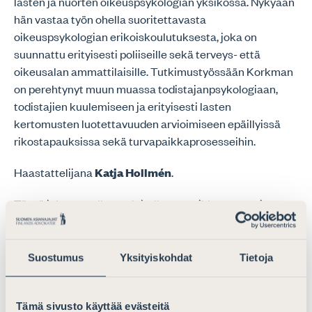
lasten ja nuorten oikeuspsykologian yksikössä. Nykyään
hän vastaa työn ohella suoritettavasta
oikeuspsykologian erikoiskoulutuksesta, joka on
suunnattu erityisesti poliiseille sekä terveys- että
oikeusalan ammattilaisille. Tutkimustyössään Korkman
on perehtynyt muun muassa todistajanpsykologiaan,
todistajien kuulemiseen ja erityisesti lasten
kertomusten luotettavuuden arvioimiseen epäillyissä
rikostapauksissa sekä turvapaikkaprosesseihin.
Haastattelijana
Katja Hollmén
.
Tässä jaksossa: #nostalgia #turvapaikkaprosessit
#turuntuomiokirkko #raiskauksenuhri #muistikuvat
#oikeusprosessinkesto #esitutkinta #tallentaminen
#poliisi #erikoistuminen #teeveestätuttu
Suostumus
Yksityiskohdat
Tietoja
#drottinggatan #tuomari #kyyneleet
#johdattelevakysymys #oppimisenylistys
Tämä sivusto käyttää evästeitä