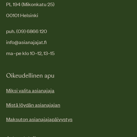
PL 194 (Mikonkatu 25)
00101 Helsinki
puh. (09) 6866 120
info@asianajajat.fi
ma–pe klo 10–12, 13–15
Oikeudellinen apu
Miksi valita asianajaja
Mistä löydän asianajajan
Maksuton asianajajapäivystys