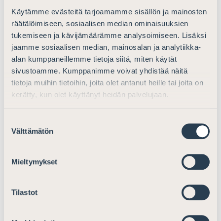
#pääkäsittelyssä #asianajajat #asianajajaliitto
Käytämme evästeitä tarjoamamme sisällön ja mainosten
#podcast
räätälöimiseen, sosiaalisen median ominaisuuksien
tukemiseen ja kävijämäärämme analysoimiseen. Lisäksi
jaamme sosiaalisen median, mainosalan ja analytiikka-
alan kumppaneillemme tietoja siitä, miten käytät
sivustoamme. Kumppanimme voivat yhdistää näitä
tietoja muihin tietoihin, joita olet antanut heille tai joita on
kerätty, kun olet käyttänyt heidän palvelujaan.
Suostumuksen
Välttämätön
valinta
Mieltymykset
Tilastot