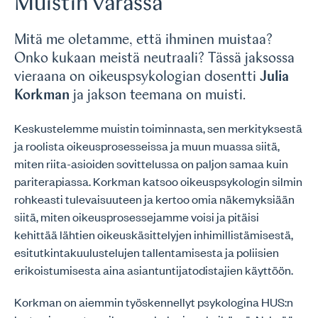
Muistin varassa
Mitä me oletamme, että ihminen muistaa?
Onko kukaan meistä neutraali? Tässä jaksossa
vieraana on oikeuspsykologian dosentti
Julia
Korkman
ja jakson teemana on muisti.
Keskustelemme muistin toiminnasta, sen merkityksestä
ja roolista oikeusprosesseissa ja muun muassa siitä,
miten riita-asioiden sovittelussa on paljon samaa kuin
pariterapiassa. Korkman katsoo oikeuspsykologin silmin
rohkeasti tulevaisuuteen ja kertoo omia näkemyksiään
siitä, miten oikeusprosessejamme voisi ja pitäisi
kehittää lähtien oikeuskäsittelyjen inhimillistämisestä,
esitutkintakuulustelujen tallentamisesta ja poliisien
erikoistumisesta aina asiantuntijatodistajien käyttöön.
Korkman on aiemmin työskennellyt psykologina HUS:n