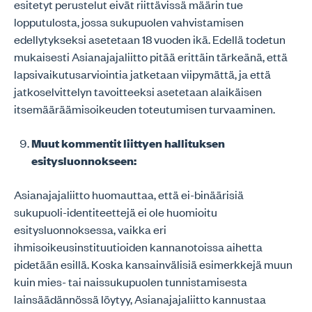
esitetyt perustelut eivät riittävissä määrin tue
lopputulosta, jossa sukupuolen vahvistamisen
edellytykseksi asetetaan 18 vuoden ikä. Edellä todetun
mukaisesti Asianajajaliitto pitää erittäin tärkeänä, että
lapsivaikutusarviointia jatketaan viipymättä, ja että
jatkoselvittelyn tavoitteeksi asetetaan alaikäisen
itsemääräämisoikeuden toteutumisen turvaaminen.
Muut kommentit liittyen hallituksen
esitysluonnokseen:
Asianajajaliitto huomauttaa, että ei-binäärisiä
sukupuoli-identiteettejä ei ole huomioitu
esitysluonnoksessa, vaikka eri
ihmisoikeusinstituutioiden kannanotoissa aihetta
pidetään esillä. Koska kansainvälisiä esimerkkejä muun
kuin mies- tai naissukupuolen tunnistamisesta
lainsäädännössä löytyy, Asianajajaliitto kannustaa