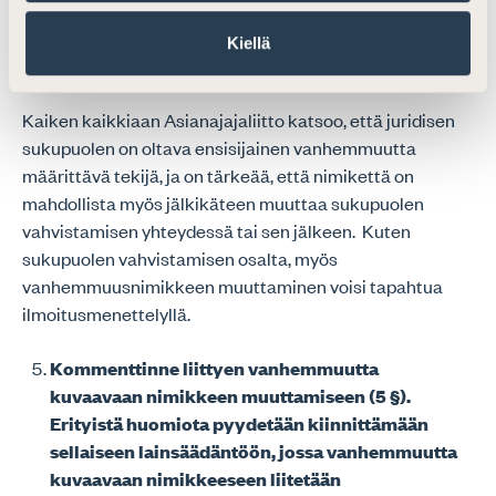
olisiko vanhemmuuden merkitsemiselle eri
tietojärjestelmiin sukupuolittuneen termistön sijaan
Kiellä
vanhemmuutena, edellytyksiä.
Kaiken kaikkiaan Asianajajaliitto katsoo, että juridisen
sukupuolen on oltava ensisijainen vanhemmuutta
määrittävä tekijä, ja on tärkeää, että nimikettä on
mahdollista myös jälkikäteen muuttaa sukupuolen
vahvistamisen yhteydessä tai sen jälkeen. Kuten
sukupuolen vahvistamisen osalta, myös
vanhemmuusnimikkeen muuttaminen voisi tapahtua
ilmoitusmenettelyllä.
Kommenttinne liittyen vanhemmuutta
kuvaavaan nimikkeen muuttamiseen (5 §).
Erityistä huomiota pyydetään kiinnittämään
sellaiseen lainsäädäntöön, jossa vanhemmuutta
kuvaavaan nimikkeeseen liitetään