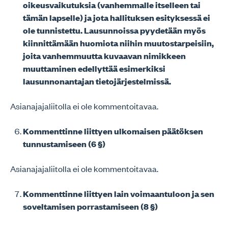
oikeusvaikutuksia (vanhemmalle itselleen tai
tämän lapselle) ja jota hallituksen esityksessä ei
ole tunnistettu. Lausunnoissa pyydetään myös
kiinnittämään huomiota niihin muutostarpeisiin,
joita vanhemmuutta kuvaavan nimikkeen
muuttaminen edellyttää esimerkiksi
lausunnonantajan tietojärjestelmissä.
Asianajajaliitolla ei ole kommentoitavaa.
Kommenttinne liittyen ulkomaisen päätöksen
tunnustamiseen (6 §)
Asianajajaliitolla ei ole kommentoitavaa.
Kommenttinne liittyen lain voimaantuloon ja sen
soveltamisen porrastamiseen (8 §)