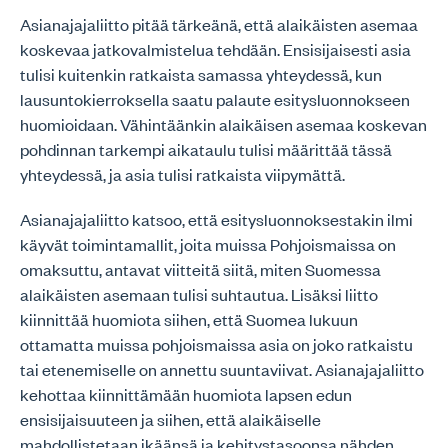
Asianajajaliitto pitää tärkeänä, että alaikäisten asemaa
koskevaa jatkovalmistelua tehdään. Ensisijaisesti asia
tulisi kuitenkin ratkaista samassa yhteydessä, kun
lausuntokierroksella saatu palaute esitysluonnokseen
huomioidaan. Vähintäänkin alaikäisen asemaa koskevan
pohdinnan tarkempi aikataulu tulisi määrittää tässä
yhteydessä, ja asia tulisi ratkaista viipymättä.
Asianajajaliitto katsoo, että esitysluonnoksestakin ilmi
käyvät toimintamallit, joita muissa Pohjoismaissa on
omaksuttu, antavat viitteitä siitä, miten Suomessa
alaikäisten asemaan tulisi suhtautua. Lisäksi liitto
kiinnittää huomiota siihen, että Suomea lukuun
ottamatta muissa pohjoismaissa asia on joko ratkaistu
tai etenemiselle on annettu suuntaviivat. Asianajajaliitto
kehottaa kiinnittämään huomiota lapsen edun
ensisijaisuuteen ja siihen, että alaikäiselle
mahdollistetaan ikäänsä ja kehitystasoonsa nähden