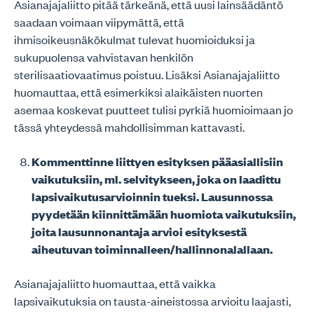
Asianajajaliitto pitää tärkeänä, että uusi lainsäädäntö
saadaan voimaan viipymättä, että
ihmisoikeusnäkökulmat tulevat huomioiduksi ja
sukupuolensa vahvistavan henkilön
sterilisaatiovaatimus poistuu. Lisäksi Asianajajaliitto
huomauttaa, että esimerkiksi alaikäisten nuorten
asemaa koskevat puutteet tulisi pyrkiä huomioimaan jo
tässä yhteydessä mahdollisimman kattavasti.
Kommenttinne liittyen esityksen pääasiallisiin
vaikutuksiin, ml. selvitykseen, joka on laadittu
lapsivaikutusarvioinnin tueksi. Lausunnossa
pyydetään kiinnittämään huomiota vaikutuksiin,
joita lausunnonantaja arvioi esityksestä
aiheutuvan toiminnalleen/hallinnonalallaan.
Asianajajaliitto huomauttaa, että vaikka
lapsivaikutuksia on tausta-aineistossa arvioitu laajasti,