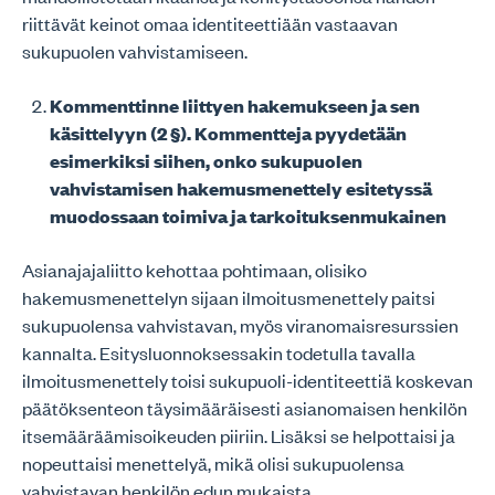
riittävät keinot omaa identiteettiään vastaavan
sukupuolen vahvistamiseen.
Kommenttinne liittyen hakemukseen ja sen
käsittelyyn (2 §). Kommentteja pyydetään
esimerkiksi siihen, onko sukupuolen
vahvistamisen hakemusmenettely esitetyssä
muodossaan toimiva ja tarkoituksenmukainen
Asianajajaliitto kehottaa pohtimaan, olisiko
hakemusmenettelyn sijaan ilmoitusmenettely paitsi
sukupuolensa vahvistavan, myös viranomaisresurssien
kannalta. Esitysluonnoksessakin todetulla tavalla
ilmoitusmenettely toisi sukupuoli-identiteettiä koskevan
päätöksenteon täysimääräisesti asianomaisen henkilön
itsemääräämisoikeuden piiriin. Lisäksi se helpottaisi ja
nopeuttaisi menettelyä, mikä olisi sukupuolensa
vahvistavan henkilön edun mukaista.