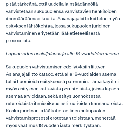
pitää tärkeänä, että uudella lainsäädännöllä
vahvistetaan sukupuolensa vahvistavien henkilöiden
itsemääräämisoikeutta. Asianajajaliitto kiittelee myös
esityksen lähtökohtaa, jossa sukupuolen juridinen
vahvistaminen eriytetään lääketieteellisestä
prosessista.
Lapsen edun ensisijaisuus ja alle 18-vuotiaiden asema
Sukupuolen vahvistamisen edellytyksiin liittyen
Asianajajaliitto katsoo, että alle 18-vuotiaiden asema
tulisi huomioida esityksessä paremmin. Tämä käy ilmi
myös esityksen kattavista perusteluista, joissa lapsen
asemaa arvioidaan, sekä esitysluonnoksessa
referoiduista ihmisoikeusinstituutioiden kannanotoista.
Koska juridinen ja lääketieteellinen sukupuolen
vahvistamisprosessi erotetaan toisistaan, menettää
myös vaatimus 18 vuoden iästä merkitystään.