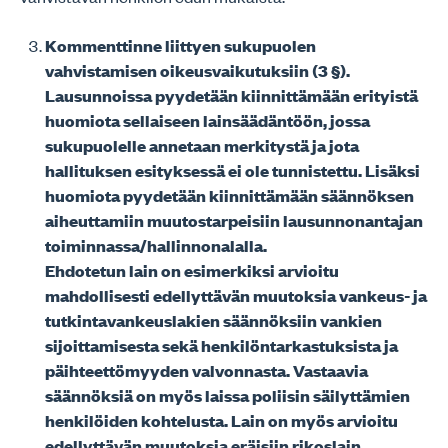
Kommenttinne liittyen sukupuolen
vahvistamisen oikeusvaikutuksiin (3 §).
Lausunnoissa pyydetään kiinnittämään erityistä
huomiota sellaiseen lainsäädäntöön, jossa
sukupuolelle annetaan merkitystä ja jota
hallituksen esityksessä ei ole tunnistettu. Lisäksi
huomiota pyydetään kiinnittämään säännöksen
aiheuttamiin muutostarpeisiin lausunnonantajan
toiminnassa/hallinnonalalla.
Ehdotetun lain on esimerkiksi arvioitu
mahdollisesti edellyttävän muutoksia vankeus- ja
tutkintavankeuslakien säännöksiin vankien
sijoittamisesta sekä henkilöntarkastuksista ja
päihteettömyyden valvonnasta. Vastaavia
säännöksiä on myös laissa poliisin säilyttämien
henkilöiden kohtelusta. Lain on myös arvioitu
edellyttävän muutoksia eräisiin rikoslain