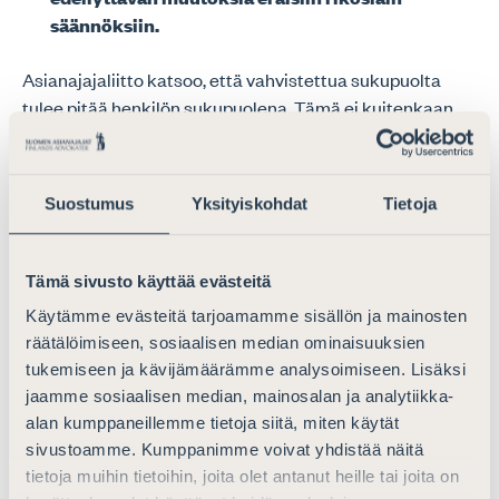
säännöksiin.
Asianajajaliitto katsoo, että vahvistettua sukupuolta
tulee pitää henkilön sukupuolena. Tämä ei kuitenkaan
saa tosiasiallisesti johtaa tilanteeseen, jossa henkilöltä
evättäisiin pääsy esimerkiksi lisääntymisbiologisiin
ominaisuuksiin liittyvien palveluiden piiriin.
Suostumus
Yksityiskohdat
Tietoja
Asianajajaliitto katsoo, että tarpeettomasta
sukupuolittuneisuudesta lainsäädännössä tulisi
kattavasti pyrkiä eroon.
Tämä sivusto käyttää evästeitä
Käytämme evästeitä tarjoamamme sisällön ja mainosten
Esitysluonnoksessa kuitenkin todetaan, että esimerkiksi
räätälöimiseen, sosiaalisen median ominaisuuksien
osa lääketieteellistä tutkimusta koskevasta
tukemiseen ja kävijämäärämme analysoimiseen. Lisäksi
lainsäädännöstä, jossa suojellaan raskaana olevaa
jaamme sosiaalisen median, mainosalan ja analytiikka-
henkilöä, on termistöltään sukupuolittunutta, ja suoraan
alan kumppaneillemme tietoja siitä, miten käytät
kansallisesti sovellettavaa EU-sääntelyä. Näin ollen sen
sivustoamme. Kumppanimme voivat yhdistää näitä
sanamuotoja ei voida muuttaa kansallisella lailla.
tietoja muihin tietoihin, joita olet antanut heille tai joita on
Tällaisissa tilanteissa Asianajajaliitto pitää