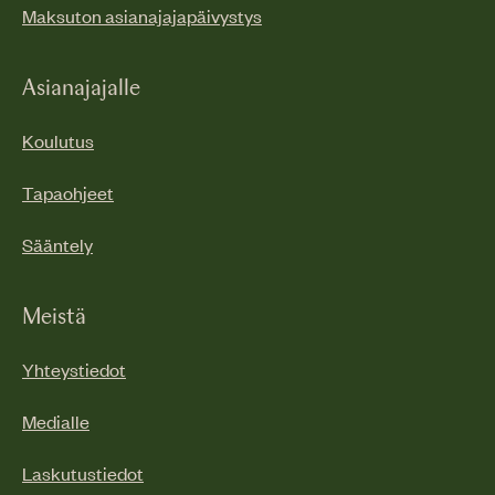
Maksuton asianajajapäivystys
Asianajajalle
Koulutus
Tapaohjeet
Sääntely
Meistä
Yhteystiedot
Medialle
Laskutustiedot