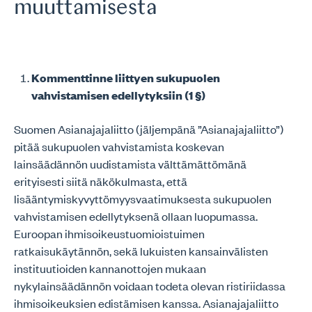
muuttamisesta
Kommenttinne liittyen sukupuolen
vahvistamisen edellytyksiin (1 §)
Suomen Asianajajaliitto (jäljempänä ”Asianajajaliitto”)
pitää sukupuolen vahvistamista koskevan
lainsäädännön uudistamista välttämättömänä
erityisesti siitä näkökulmasta, että
lisääntymiskyvyttömyysvaatimuksesta sukupuolen
vahvistamisen edellytyksenä ollaan luopumassa.
Euroopan ihmisoikeustuomioistuimen
ratkaisukäytännön, sekä lukuisten kansainvälisten
instituutioiden kannanottojen mukaan
nykylainsäädännön voidaan todeta olevan ristiriidassa
ihmisoikeuksien edistämisen kanssa. Asianajajaliitto