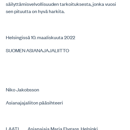
säilyttämisvelvollisuuden tarkoituksesta, jonka vuosi
sen pituutta on hyvä harkita.
Helsingissä 10. maaliskuuta 2022
SUOMEN ASIANAJAJALIITTO
Niko Jakobsson
Asianajajaliiton pääsihteeri
LAATI Asianajaja Maria Flygare, Helsinki