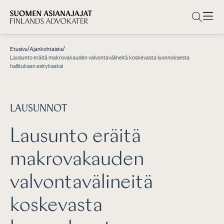
/
/
Etusivu
Ajankohtaista
Lausunto eräitä makrovakauden valvontavälineitä koskevasta luonnoksesta
hallituksen esitykseksi
LAUSUNNOT
Lausunto eräitä
makrovakauden
valvontavälineitä
koskevasta