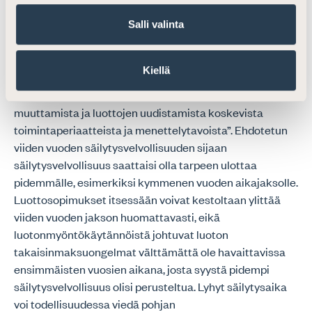
he saavat itse valita, kuinka varansa käyttää niin kauan
Salli valinta
kuin pysyvät maksukykyisinä.
Saman pykälän 4 momentissa säädettäisiin
Kiellä
luottolaitoksen velvollisuudesta säilyttää viiden vuoden
ajan tietoja ”luottojen myöntämistä, luottoehtojen
muuttamista ja luottojen uudistamista koskevista
toimintaperiaatteista ja menettelytavoista”. Ehdotetun
viiden vuoden säilytysvelvollisuuden sijaan
säilytysvelvollisuus saattaisi olla tarpeen ulottaa
pidemmälle, esimerkiksi kymmenen vuoden aikajaksolle.
Luottosopimukset itsessään voivat kestoltaan ylittää
viiden vuoden jakson huomattavasti, eikä
luotonmyöntökäytännöistä johtuvat luoton
takaisinmaksuongelmat välttämättä ole havaittavissa
ensimmäisten vuosien aikana, josta syystä pidempi
säilytysvelvollisuus olisi perusteltua. Lyhyt säilytysaika
voi todellisuudessa viedä pohjan