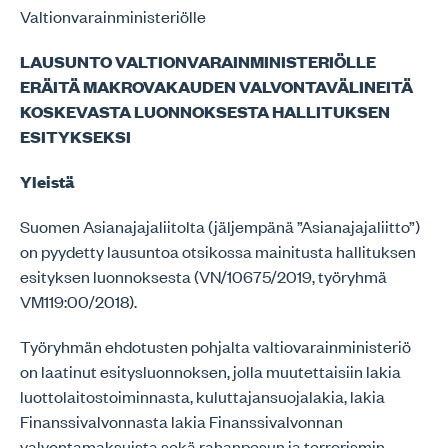
Valtionvarainministeriölle
LAUSUNTO VALTIONVARAINMINISTERIÖLLE
ERÄITÄ MAKROVAKAUDEN VALVONTAVÄLINEITÄ
KOSKEVASTA LUONNOKSESTA HALLITUKSEN
ESITYKSEKSI
Yleistä
Suomen Asianajajaliitolta (jäljempänä ”Asianajajaliitto”)
on pyydetty lausuntoa otsikossa mainitusta hallituksen
esityksen luonnoksesta (VN/10675/2019, työryhmä
VM119:00/2018).
Työryhmän ehdotusten pohjalta valtiovarainministeriö
on laatinut esitysluonnoksen, jolla muutettaisiin lakia
luottolaitostoiminnasta, kuluttajansuojalakia, lakia
Finanssivalvonnasta lakia Finanssivalvonnan
valvontamaksuista sekä rahanpesun ja terrorismin