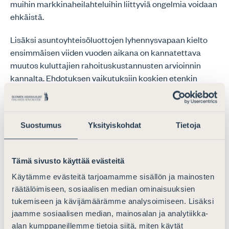
muihin markkinaheilahteluihin liittyviä ongelmia voidaan
ehkäistä.
Lisäksi asuntoyhteisöluottojen lyhennysvapaan kielto
ensimmäisen viiden vuoden aikana on kannatettava
muutos kuluttajien rahoituskustannusten arvioinnin
kannalta. Ehdotuksen vaikutuksiin koskien etenkin
rakennusalalla toimivien pienyritysten
rahoitusmahdollisuuksiin tulee kiinnittää huomiota.
Suostumus
Yksityiskohdat
Tietoja
Sääntelyn täsmennystarpeet
Maksukyvyttömyysriskien hallintaa koskeva sääntely on
Tämä sivusto käyttää evästeitä
kehityksen tarpeessa. Sääntelyssä tulee kuitenkin
riittävissä määrin täsmentää edellytykset luotonantajien
Käytämme evästeitä tarjoamamme sisällön ja mainosten
arviointimenetelmille maksukyvyttömyysriskien
räätälöimiseen, sosiaalisen median ominaisuuksien
arvioinnissa. Sanottu on tarpeen käytännön
tukemiseen ja kävijämäärämme analysoimiseen. Lisäksi
yhdenmukaisuuden, sekä luotonannon ennakoitavuuden
jaamme sosiaalisen median, mainosalan ja analytiikka-
ja käytäntöjen selkeyden vuoksi. Mikäli laissa tarkemmin
alan kumppaneillemme tietoja siitä, miten käytät