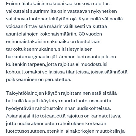
Enimmäistakaisinmaksuaikaa koskeva rajoitus
vaikuttaisi suurimmilta osin vastaavan nykyhetken
vallitsevia luotonantokäytäntöjä. Kyseisellä välineellä
voidaan riittävissä määrin välillisesti vaikuttaa
asuntolainojen kokonaismääriin. 30 vuoden
enimmäistakaisinmaksuaika on kestoltaan
tarkoituksenmukainen, silti tietynlaisen
harkintamarginaalin jättäminen luotonantajalle on
kuitenkin tarpeen, jotta rajoitus ei muodostuisi
kohtuuttomaksi sellaisissa tilanteissa, joissa säännöstä
poikkeaminen on perusteltua.
Taloyhtiölainojen käytön rajoittaminen estäisi tällä
hetkellä laajalti käytetyn suurta luototusosuutta
hyödyntävän rahoitustoiminnan uudiskohteissa.
Asianajajaliitto toteaa, että rajoitus on kannatettava,
jotta uudisrakennusten rahoituksen korkeaan
luototusosuuteen, etenkin lainakorkojen muutoksiin ja