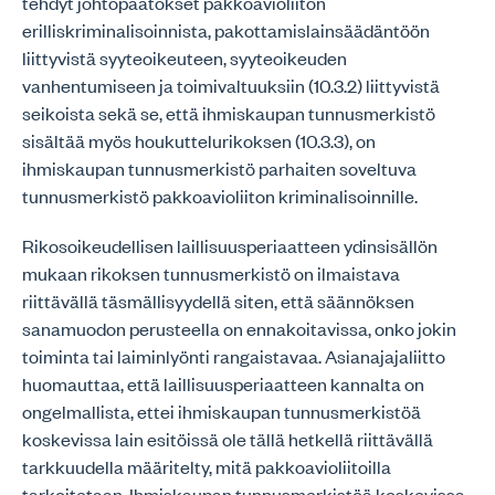
tehdyt johtopäätökset pakkoavioliiton
erilliskriminalisoinnista, pakottamislainsäädäntöön
liittyvistä syyteoikeuteen, syyteoikeuden
vanhentumiseen ja toimivaltuuksiin (10.3.2) liittyvistä
seikoista sekä se, että ihmiskaupan tunnusmerkistö
sisältää myös houkuttelurikoksen (10.3.3), on
ihmiskaupan tunnusmerkistö parhaiten soveltuva
tunnusmerkistö pakkoavioliiton kriminalisoinnille.
Rikosoikeudellisen laillisuusperiaatteen ydinsisällön
mukaan rikoksen tunnusmerkistö on ilmaistava
riittävällä täsmällisyydellä siten, että säännöksen
sanamuodon perusteella on ennakoitavissa, onko jokin
toiminta tai laiminlyönti rangaistavaa. Asianajajaliitto
huomauttaa, että laillisuusperiaatteen kannalta on
ongelmallista, ettei ihmiskaupan tunnusmerkistöä
koskevissa lain esitöissä ole tällä hetkellä riittävällä
tarkkuudella määritelty, mitä pakkoavioliitoilla
tarkoitetaan. Ihmiskaupan tunnusmerkistöä koskevissa