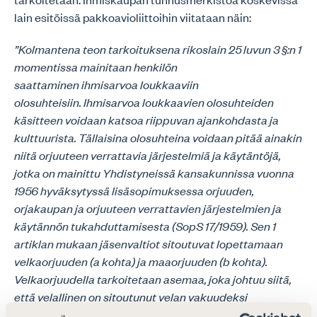
lain esitöissä pakkoavioliittoihin viitataan näin:
”Kolmantena teon tarkoituksena rikoslain 25 luvun 3 §:n 1
momentissa mainitaan henkilön
saattaminen ihmisarvoa loukkaaviin
olosuhteisiin. Ihmisarvoa loukkaavien olosuhteiden
käsitteen voidaan katsoa riippuvan ajankohdasta ja
kulttuurista. Tällaisina olosuhteina voidaan pitää ainakin
niitä orjuuteen verrattavia järjestelmiä ja käytäntöjä,
jotka on mainittu Yhdistyneissä kansakunnissa vuonna
1956 hyväksytyssä lisäsopimuksessa orjuuden,
orjakaupan ja orjuuteen verrattavien järjestelmien ja
käytännön tukahduttamisesta (SopS 17/1959). Sen 1
artiklan mukaan jäsenvaltiot sitoutuvat lopettamaan
velkaorjuuden (a kohta) ja maaorjuuden (b kohta).
Velkaorjuudella tarkoitetaan asemaa, joka johtuu siitä,
että velallinen on sitoutunut velan vakuudeksi
suorittamaan henkilökohtaisia palveluksia, jos näiden