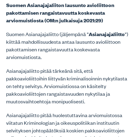
Suomen Asianajajaliiton lausunto avioliittoon
pakottamisen rangaistavuutta koskevasta
arviomuistiosta (OM:n julkaisuja 2021:29)
Suomen Asianajajaliitto (jäljempänä ”
Asianajajaliitto
”)
kiittää mahdollisuudesta antaa lausunto avioliittoon
pakottamisen rangaistavuutta koskevasta
arviomuistiosta.
Asianajajaliitto pitää tärkeänä sitä, että
pakkoavioliittoihin liittyvän kriminalisoinnin nykytilasta
on tehty selvitys. Arviomuistiossa on käsitelty
pakkoavioliittojen rangaistavuuden nykytilaa ja
muutosvaihtoehtoja monipuolisesti.
Asianajajaliitto pitää huolestuttavina arviomuistossa
viitatun Kriminologian ja oikeuspolitiikan instituutin
selvityksen johtopäätöksiä koskien pakkoavioliittojen