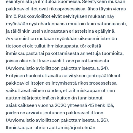
esiintymistä ja ilmituloa Suomessa. Selvityksen mukaan
pakkoavioliitot ovat rikosprosessissa lähes täysin vieras
ilmiö. Pakkoavioliitot eivät selvityksen mukaan näy
myöskään syyteharkinnassa muutoin kuin satunnaisesti,
ja tällöinkin usein ainoastaan eriasteisina epäilyinä.
Arviomuistion mukaan myöskään oikeusministeriön
tietoon ei ole tullut ihmiskaupasta, törkeästä
ihmiskaupasta tai pakottamisesta annettuja tuomioita,
joissa olisi ollut kyse avioliittoon pakottamisesta
(Arviomuistio avioliittoon pakottamisesta, s. 24).
Erityisen huolestuttavalta selvityksen johtopäätökset
pakkoavioliittojen esiintymisestä rikosprosesseissa
vaikuttavat siihen nähden, että ihmiskaupan uhrien
auttamisjärjestelmä on kuitenkin tunnistanut
asiakkaikseen vuonna 2020 yhteensä 45 henkilöä,
joiden on arvioitu joutuneen pakkoavioliittoon
(Arviomuistio avioliittoon pakottamisesta, s. 26).
Ihmiskaupan uhrien auttamisjärjestelmän