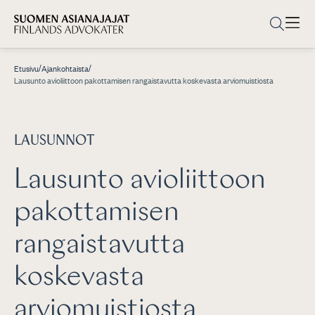
/
/
Etusivu
Ajankohtaista
Lausunto avioliittoon pakottamisen rangaistavutta koskevasta arviomuistiosta
LAUSUNNOT
Lausunto avioliittoon
pakottamisen
rangaistavutta
koskevasta
arviomuistiosta