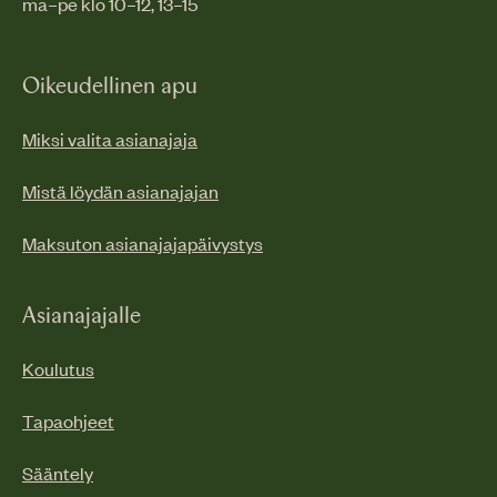
ma–pe klo 10–12, 13–15
Oikeudellinen apu
Miksi valita asianajaja
Mistä löydän asianajajan
Maksuton asianajajapäivystys
Asianajajalle
Koulutus
Tapaohjeet
Sääntely