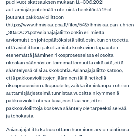
puolivuotiskatsauksen mukaan 1.1.–30.6.2021
auttamisjärjestelmään otetuista henkilöstä 19 oli
joutunut pakkoavioliittoon
(https://www.ihmiskauppa.fi/files/542/Ihmiskaupan_uhrien_
_30.6.2021.pdfAsianajajaliitto onkin eri mieltä
arviomuistion johtopäätöksistä siltä osin, kun on todettu,
että avioliittoon pakottamista koskevien tapausten
etenemättä jääminen rikosprosesseissa ei osoita
rikoslain säännösten toimimattomuutta eikä sitä, että
sääntelyssä olisi aukkokohtia. Asianajajaliitto katsoo,
että pakkoavioliittojen jääminen tällä hetkellä
rikosprosessien ulkopuolelle, vaikka ihmiskaupan uhrien
auttamisjärjestelmä tunnistaa vuosittain kymmeniä
pakkoavioliittotapauksia, osoittaa sen, ettei
pakkoavioliittoja koskeva sääntely ole tarpeeksi selvää
ja tehokasta.
Asianajajaliitto katsoo ottaen huomioon arviomuistiossa