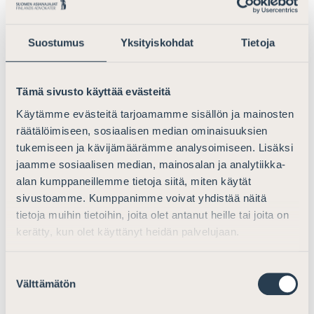
palveluksien kohtuullinen arvo ei vaikuta velan
suoritukseen tai jos näiden palvelusten aika ei ole
Suostumus
Yksityiskohdat
Tietoja
rajoitettu tai niiden luonne määrätty.
Mainitussa
lisäsopimuksessa rinnastetaan orjuuteen myös
sopimuksessa tarkemmin kuvatut pakkoavioliiton
Tämä sivusto käyttää evästeitä
muodot (c kohta), joihin kuuluvat tapaukset, joissa 1)
Käytämme evästeitä tarjoamamme sisällön ja mainosten
nainen, ilman että hänellä on oikeus kieltäytyä, luvataan
räätälöimiseen, sosiaalisen median ominaisuuksien
tai annetaan avioliittoon hänen vanhemmilleen,
tukemiseen ja kävijämäärämme analysoimiseen. Lisäksi
holhoojalleen, perheelleen tai mille muulle henkilölle tai
jaamme sosiaalisen median, mainosalan ja analytiikka-
henkilöryhmälle tahansa suoritettavaa raha- tai
alan kumppaneillemme tietoja siitä, miten käytät
luontaissuoritusta vastaan tai 2) naisen aviomiehellä,
sivustoamme. Kumppanimme voivat yhdistää näitä
tämän perheellä tai suvulla on oikeus luovuttaa hänet
tietoja muihin tietoihin, joita olet antanut heille tai joita on
kolmannelle vastikkeellisesti tai muulla tavalla tai 3)
kerätty, kun olet käyttänyt heidän palvelujaan.
nainen voidaan hänen aviomiehensä kuoltua luovuttaa
perintönä toiselle henkilölle.
”(HE 103/2014, s. 8-9).
Suostumuksen
Välttämätön
valinta
Arviomuistion mukaan hallituksen esityksessä
Istanbulin sopimuksen hyväksymisestä ja siihen