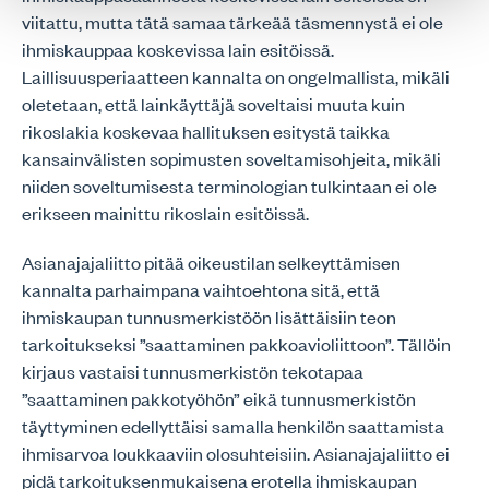
viitattu, mutta tätä samaa tärkeää täsmennystä ei ole
ihmiskauppaa koskevissa lain esitöissä.
Laillisuusperiaatteen kannalta on ongelmallista, mikäli
oletetaan, että lainkäyttäjä soveltaisi muuta kuin
rikoslakia koskevaa hallituksen esitystä taikka
kansainvälisten sopimusten soveltamisohjeita, mikäli
niiden soveltumisesta terminologian tulkintaan ei ole
erikseen mainittu rikoslain esitöissä.
Asianajajaliitto pitää oikeustilan selkeyttämisen
kannalta parhaimpana vaihtoehtona sitä, että
ihmiskaupan tunnusmerkistöön lisättäisiin teon
tarkoitukseksi ”saattaminen pakkoavioliittoon”. Tällöin
kirjaus vastaisi tunnusmerkistön tekotapaa
”saattaminen pakkotyöhön” eikä tunnusmerkistön
täyttyminen edellyttäisi samalla henkilön saattamista
ihmisarvoa loukkaaviin olosuhteisiin. Asianajajaliitto ei
pidä tarkoituksenmukaisena erotella ihmiskaupan