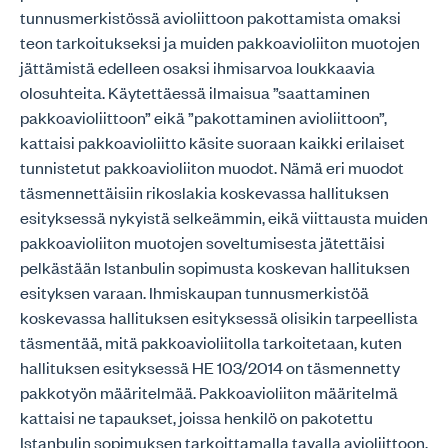
tunnusmerkistössä avioliittoon pakottamista omaksi
teon tarkoitukseksi ja muiden pakkoavioliiton muotojen
jättämistä edelleen osaksi ihmisarvoa loukkaavia
olosuhteita. Käytettäessä ilmaisua ”saattaminen
pakkoavioliittoon” eikä ”pakottaminen avioliittoon”,
kattaisi pakkoavioliitto käsite suoraan kaikki erilaiset
tunnistetut pakkoavioliiton muodot. Nämä eri muodot
täsmennettäisiin rikoslakia koskevassa hallituksen
esityksessä nykyistä selkeämmin, eikä viittausta muiden
pakkoavioliiton muotojen soveltumisesta jätettäisi
pelkästään Istanbulin sopimusta koskevan hallituksen
esityksen varaan. Ihmiskaupan tunnusmerkistöä
koskevassa hallituksen esityksessä olisikin tarpeellista
täsmentää, mitä pakkoavioliitolla tarkoitetaan, kuten
hallituksen esityksessä HE 103/2014 on täsmennetty
pakkotyön määritelmää. Pakkoavioliiton määritelmä
kattaisi ne tapaukset, joissa henkilö on pakotettu
Istanbulin sopimuksen tarkoittamalla tavalla avioliittoon,