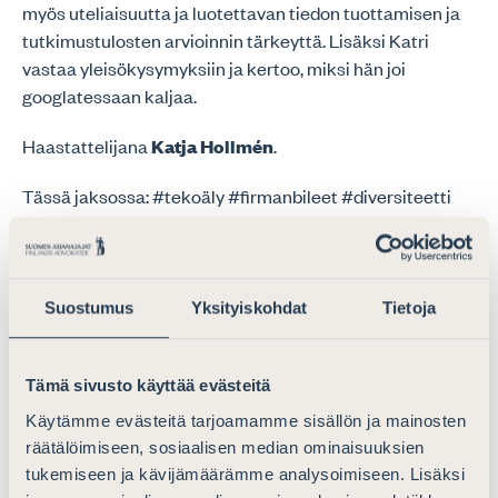
myös uteliaisuutta ja luotettavan tiedon tuottamisen ja
tutkimustulosten arvioinnin tärkeyttä. Lisäksi Katri
vastaa yleisökysymyksiin ja kertoo, miksi hän joi
googlatessaan kaljaa.
Haastattelijana
Katja Hollmén
.
Tässä jaksossa: #tekoäly #firmanbileet #diversiteetti
#erikoisjoukot #vanhentunuttehokkuuskäsitys
#tiedeuteliaisuus #danielkahneman
#kollektiivinenälykkyys #googlescholar
#aivojenhyvinvointi #korona #hapanleipäjuuri
Suostumus
Yksityiskohdat
Tietoja
#koskameilläonbach #howlingwolf
Tämä sivusto käyttää evästeitä
Käytämme evästeitä tarjoamamme sisällön ja mainosten
räätälöimiseen, sosiaalisen median ominaisuuksien
tukemiseen ja kävijämäärämme analysoimiseen. Lisäksi