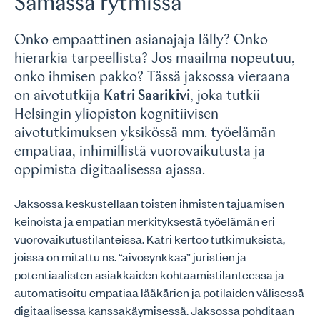
Samassa rytmissä
Onko empaattinen asianajaja lälly? Onko
hierarkia tarpeellista? Jos maailma nopeutuu,
onko ihmisen pakko? Tässä jaksossa vieraana
on aivotutkija
Katri Saarikivi
, joka tutkii
Helsingin yliopiston kognitiivisen
aivotutkimuksen yksikössä mm. työelämän
empatiaa, inhimillistä vuorovaikutusta ja
oppimista digitaalisessa ajassa.
Jaksossa keskustellaan toisten ihmisten tajuamisen
keinoista ja empatian merkityksestä työelämän eri
vuorovaikutustilanteissa. Katri kertoo tutkimuksista,
joissa on mitattu ns. “aivosynkkaa” juristien ja
potentiaalisten asiakkaiden kohtaamistilanteessa ja
automatisoitu empatiaa lääkärien ja potilaiden välisessä
digitaalisessa kanssakäymisessä. Jaksossa pohditaan