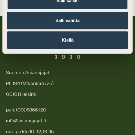
Salli kaikki
Salli valinta
Kiellä
Suomen Asianajajat
PL 194 (Mikonkatu 25)
00101 Helsinki
puh. (09) 6866 120
info@asianajajat.fi
ma–pe klo 10–12, 13–15