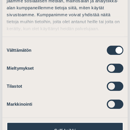
jaamme sosiaalisen median, mainosalan ja analytiikka-
alan kumppaneillemme tietoja siitä, miten käytät
sivustoamme. Kumppanimme voivat yhdistää näitä
tietoja muihin tietoihin, joita olet antanut heille tai joita on
kerätty, kun olet käyttänyt heidän palvelujaan.
Suostumuksen
Välttämätön
valinta
Mieltymykset
Tilastot
Markkinointi
Jaa somessa