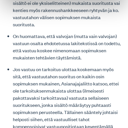
sisältö ei ole yksiselitteinen) mukaista suoritusta vai
kenties myös rakennushankkeeseen ryhtyvän ja ko.
vastuutahon välisen sopimuksen mukaista
suoritusta.
On huomattava, että valvojan (mutta vain valvojan)
vastuun osalta ehdotetussa lakitekstissä on todettu,
että vastuu koskee nimenomaan sopimuksen
mukaisten tehtävien täyttämistä.
Jos vastuu on tarkoitus ulottaa koskemaan myös
sitä, että vastuutahon suoritus on kaikin osin
sopimuksen mukainen, Asianajajaliitto katsoo, ettei
ole tarkoituksenmukaista ulottaa (ilmeisesti
pakottavaksi tarkoittavaa) vastuuta sellaiseen
suoritukseen, jonka sisältö määräytyy puhtaasti
sopimuksen perusteella. Tällainen sääntely johtaisi
helposti siihen, että vastuulliset tahot
kompensoisivat vastuupositiotaan keventämällä