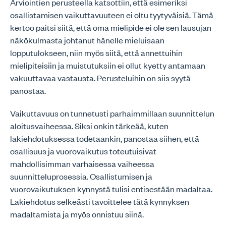
Arviointien perusteella katsottiin, että esimeriksi
osallistamisen vaikuttavuuteen ei oltu tyytyväisiä. Tämä
kertoo paitsi siitä, että oma mielipide ei ole sen lausujan
näkökulmasta johtanut hänelle mieluisaan
lopputulokseen, niin myös siitä, että annettuihin
mielipiteisiin ja muistutuksiin ei ollut kyetty antamaan
vakuuttavaa vastausta. Perusteluihin on siis syytä
panostaa.
Vaikuttavuus on tunnetusti parhaimmillaan suunnittelun
aloitusvaiheessa. Siksi onkin tärkeää, kuten
lakiehdotuksessa todetaankin, panostaa siihen, että
osallisuus ja vuorovaikutus toteutuisivat
mahdollisimman varhaisessa vaiheessa
suunnitteluprosessia. Osallistumisen ja
vuorovaikutuksen kynnystä tulisi entisestään madaltaa.
Lakiehdotus selkeästi tavoittelee tätä kynnyksen
madaltamista ja myös onnistuu siinä.