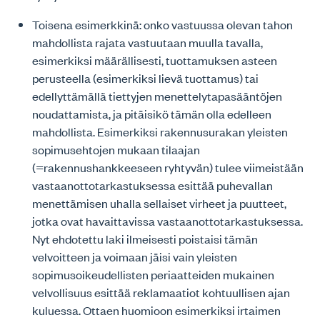
Toisena esimerkkinä: onko vastuussa olevan tahon
mahdollista rajata vastuutaan muulla tavalla,
esimerkiksi määrällisesti, tuottamuksen asteen
perusteella (esimerkiksi lievä tuottamus) tai
edellyttämällä tiettyjen menettelytapasääntöjen
noudattamista, ja pitäisikö tämän olla edelleen
mahdollista. Esimerkiksi rakennusurakan yleisten
sopimusehtojen mukaan tilaajan
(=rakennushankkeeseen ryhtyvän) tulee viimeistään
vastaanottotarkastuksessa esittää puhevallan
menettämisen uhalla sellaiset virheet ja puutteet,
jotka ovat havaittavissa vastaanottotarkastuksessa.
Nyt ehdotettu laki ilmeisesti poistaisi tämän
velvoitteen ja voimaan jäisi vain yleisten
sopimusoikeudellisten periaatteiden mukainen
velvollisuus esittää reklamaatiot kohtuullisen ajan
kuluessa. Ottaen huomioon esimerkiksi irtaimen