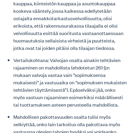
kauppaa, kiinteistön kauppaa ja asuntokauppaa
koskeva sääntely, jossa kaikessa edellytetään
ostajalta ennakkotarkastusvelvollisuutta, olisi
erikoista, että rakennusurakassa tilaajalla ei olisi
velvollisuutta esittää suoritusta vastaanottaessaan
huomautuksia sellaisista virheistä ja puutteista,
jotka ovat tai joiden pitäisi olla tilaajan tiedossa.
Vertailukohtana: Valvojan osalta ainakin tehtävien
rajaaminen on mahdollista (ehdotetun 261 §:n
mukaan valvoja vastaa vain ”sopimuksensa
mukaisesti” ja vastuuaika on ”sopimuksen mukaisten
tehtävien täyttämisestä”). Epäselväksi jää, onko
myös vastuun rajaaminen esimerkiksi määrällisesti
tai tuottamuksen asteen perusteella mahdollista.
Mahdollisen pakottavuuden osalta tulisi myös
selkiyttää, onko lain tarkoitus olla pakottava myös
vastuussa olevien tahojen hyväksi vai voidaanko