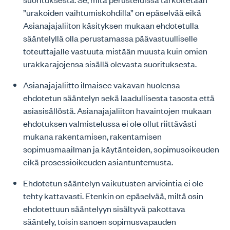
”urakoiden vaihtumiskohdilla” on epäselvää eikä
Asianajajaliiton käsityksen mukaan ehdotetulla
sääntelyllä olla perustamassa päävastuulliselle
toteuttajalle vastuuta mistään muusta kuin omien
urakkarajojensa sisällä olevasta suorituksesta.
Asianajajaliitto ilmaisee vakavan huolensa
ehdotetun sääntelyn sekä laadullisesta tasosta että
asiasisällöstä. Asianajajaliiton havaintojen mukaan
ehdotuksen valmistelussa ei ole ollut riittävästi
mukana rakentamisen, rakentamisen
sopimusmaailman ja käytänteiden, sopimusoikeuden
eikä prosessioikeuden asiantuntemusta.
Ehdotetun sääntelyn vaikutusten arviointia ei ole
tehty kattavasti. Etenkin on epäselvää, miltä osin
ehdotettuun sääntelyyn sisältyvä pakottava
sääntely, toisin sanoen sopimusvapauden