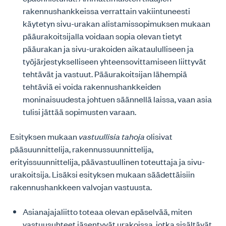
rakennushankkeissa verrattain vakiintuneesti
käytetyn sivu-urakan alistamissopimuksen mukaan
pääurakoitsijalla voidaan sopia olevan tietyt
pääurakan ja sivu-urakoiden aikataululliseen ja
työjärjestykselliseen yhteensovittamiseen liittyvät
tehtävät ja vastuut. Pääurakoitsijan lähempiä
tehtäviä ei voida rakennushankkeiden
moninaisuudesta johtuen säännellä laissa, vaan asia
tulisi jättää sopimusten varaan.
Esityksen mukaan
vastuullisia tahoja
olisivat
pääsuunnittelija, rakennussuunnittelija,
erityissuunnittelija, päävastuullinen toteuttaja ja sivu-
urakoitsija. Lisäksi esityksen mukaan säädettäisiin
rakennushankkeen valvojan vastuusta.
Asianajajaliitto toteaa olevan epäselvää, miten
vastuusuhteet jäsentyvät urakoissa, jotka sisältävät