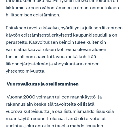
tarkoituksenmukaisia. Esityksen tärkeä lähtökohta on
liikkumistarpeen vähentäminen ja ilmastonmuutoksen
hillitsemisen edistäminen.
Esityksen tavoite kävelyn, pyöräilyn ja julkisen liikenteen
käytön edistämisestä erityisesti kaupunkiseuduilla on
perusteltu. Kaavoituksen keinoin tulee kuitenkin
varmistaa kaavoituksen kohteena olevan alueen
tosiasiallinen saavutettavuus sekä kehittää
liikennejärjestelmän ja yhdyskuntarakenteen
yhteentoimivuutta.
Vuorovaikutus ja osallistuminen
Vuonna 2000 voimaan tulleen maankäyttö- ja
rakennuslain keskeisiä tavoitteita oli lisätä
vuorovaikutteisuutta ja osallistumismahdollisuuksia
maankäytön suunnittelussa. Tämä oli tervetullut
uudistus, joka antoi lain tasolla mahdollisuuden