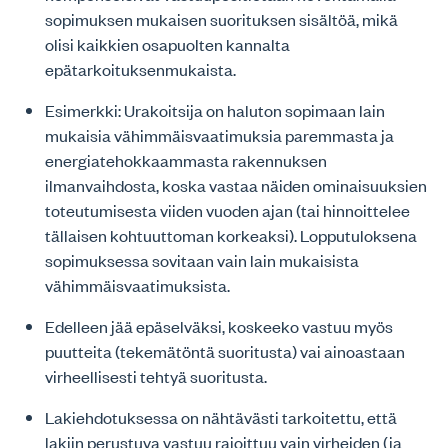
sopimuksen mukaisen suorituksen sisältöä, mikä
olisi kaikkien osapuolten kannalta
epätarkoituksenmukaista.
Esimerkki: Urakoitsija on haluton sopimaan lain
mukaisia vähimmäisvaatimuksia paremmasta ja
energiatehokkaammasta rakennuksen
ilmanvaihdosta, koska vastaa näiden ominaisuuksien
toteutumisesta viiden vuoden ajan (tai hinnoittelee
tällaisen kohtuuttoman korkeaksi). Lopputuloksena
sopimuksessa sovitaan vain lain mukaisista
vähimmäisvaatimuksista.
Edelleen jää epäselväksi, koskeeko vastuu myös
puutteita (tekemätöntä suoritusta) vai ainoastaan
virheellisesti tehtyä suoritusta.
Lakiehdotuksessa on nähtävästi tarkoitettu, että
lakiin perustuva vastuu rajoittuu vain virheiden (ja