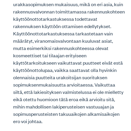
urakkasopimuksen mukaisuus, mikä on eri asia, kuin
rakennusvalvonnan toimittamassa rakennuskohteen
käyttöönottotarkastuksessa todettavat
rakennuksen käyttöön ottamisen edellytykset.
Käyttöönottotarkastuksessa tarkastetaan vain
määrätyt, viranomaisvalvontaan kuuluvat asiat,
mutta esimerkiksi rakennuskohteessa olevat
kosmeettiset tai tilaajan erityiseen
käyttötarkoitukseen vaikuttavat puutteet eivät estä
käyttöönottolupaa, vaikka saattavat olla hyvinkin
olennaisia puutteita urakoitsijan suorituksen
sopimuksenmukaisuutta arvioitaessa. Vaikuttaa
siltä, että lakiesityksen valmistelussa ei ole mielletty
eikä otettu huomioon tätä eroa eikä arvioitu sitä,
mihin mahdollisen lakiperusteisen vastuuajan ja
sopimusperusteisten takuuaikojen alkamisaikojen
ero voi johtaa.