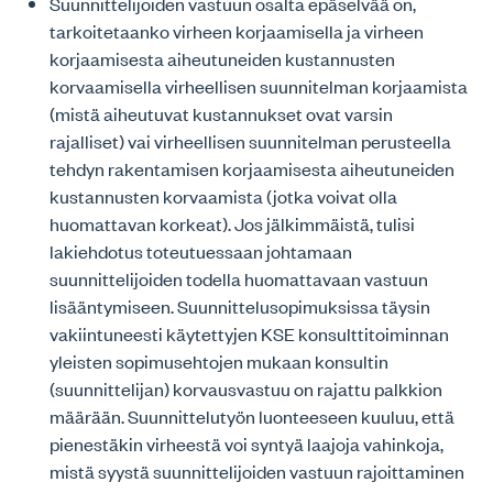
Suunnittelijoiden vastuun osalta epäselvää on,
tarkoitetaanko virheen korjaamisella ja virheen
korjaamisesta aiheutuneiden kustannusten
korvaamisella virheellisen suunnitelman korjaamista
(mistä aiheutuvat kustannukset ovat varsin
rajalliset) vai virheellisen suunnitelman perusteella
tehdyn rakentamisen korjaamisesta aiheutuneiden
kustannusten korvaamista (jotka voivat olla
huomattavan korkeat). Jos jälkimmäistä, tulisi
lakiehdotus toteutuessaan johtamaan
suunnittelijoiden todella huomattavaan vastuun
lisääntymiseen. Suunnittelusopimuksissa täysin
vakiintuneesti käytettyjen KSE konsulttitoiminnan
yleisten sopimusehtojen mukaan konsultin
(suunnittelijan) korvausvastuu on rajattu palkkion
määrään. Suunnittelutyön luonteeseen kuuluu, että
pienestäkin virheestä voi syntyä laajoja vahinkoja,
mistä syystä suunnittelijoiden vastuun rajoittaminen