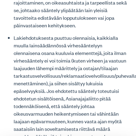
rajoittaminen, on oikeasuhtaista ja tarpeellista sekä
se, johtaako sääntely ylipäätään lain yleisiä
tavoitteita edistävään lopputulokseen vai jopa
päinvastaiseen kehitykseen.
Lakiehdotuksesta puuttuu olennaisia, kaikkialla
muulla lainsäädännössä virhesääntelyyn
olennaisena osana kuuluvia elementtejä, joita ilman
virhesääntely ei voi toimia (kuten virheen ja vastuun
laajuuden lähempi määrittely ja ostajan/tilaajan
tarkastusvelvollisuus/reklamaatiovelvollisuus/puhevall
menettäminen), ja siihen sisältyy lukuisia
epäselvyyksiä. Jos ehdotettu sääntely toteutuisi
ehdotetun sisältöisenä, Asianajajaliitto pitää
todennäköisenä, että sääntely johtaa
oikeusvarmuuden heikentymiseen tai vähintään
laajaan epävarmuuteen, kunnes vasta ajan myötä
saataisiin lain soveltamisesta riittävä määrä