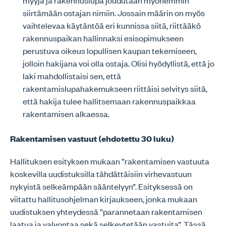
myyjä ja rakennuslupa joudutaan myöhemmin
siirtämään ostajan nimiin. Jossain määrin on myös
vaihtelevaa käytäntöä eri kunnissa siitä, riittääkö
rakennuspaikan hallinnaksi esisopimukseen
perustuva oikeus lopullisen kaupan tekemiseen,
jolloin hakijana voi olla ostaja. Olisi hyödyllistä, että jo
laki mahdollistaisi sen, että
rakentamislupahakemukseen riittäisi selvitys siitä,
että hakija tulee hallitsemaan rakennuspaikkaa
rakentamisen alkaessa.
Rakentamisen vastuut (ehdotettu 30 luku)
Hallituksen esityksen mukaan ”rakentamisen vastuuta
koskevilla uudistuksilla tähdättäisiin virhevastuun
nykyistä selkeämpään sääntelyyn”. Esityksessä on
viitattu hallitusohjelman kirjaukseen, jonka mukaan
uudistuksen yhteydessä ”parannetaan rakentamisen
laatua ja valvontaa sekä selkeytetään vastuita”. Tässä