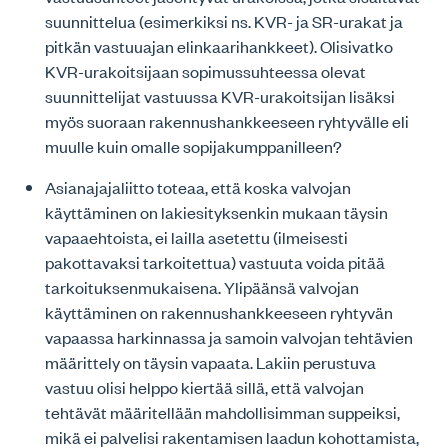
suunnittelua (esimerkiksi ns. KVR- ja SR-urakat ja
pitkän vastuuajan elinkaarihankkeet). Olisivatko
KVR-urakoitsijaan sopimussuhteessa olevat
suunnittelijat vastuussa KVR-urakoitsijan lisäksi
myös suoraan rakennushankkeeseen ryhtyvälle eli
muulle kuin omalle sopijakumppanilleen?
Asianajajaliitto toteaa, että koska valvojan
käyttäminen on lakiesityksenkin mukaan täysin
vapaaehtoista, ei lailla asetettu (ilmeisesti
pakottavaksi tarkoitettua) vastuuta voida pitää
tarkoituksenmukaisena. Ylipäänsä valvojan
käyttäminen on rakennushankkeeseen ryhtyvän
vapaassa harkinnassa ja samoin valvojan tehtävien
määrittely on täysin vapaata. Lakiin perustuva
vastuu olisi helppo kiertää sillä, että valvojan
tehtävät määritellään mahdollisimman suppeiksi,
mikä ei palvelisi rakentamisen laadun kohottamista,