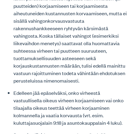
puutteiden) korjaamiseen tai korjaamisesta
aiheutuneiden kustannusten korvaamiseen, mutta ei
sisällä vahingonkorvausvastuuta
rakennushankkeeseen ryhtyvän kärsimästä
vahingosta. Koska tällaiset vahingot (esimerkiksi
liikevaihdon menetys) saattavat olla huomattavia
suhteessa virheen tai puutteen suuruuteen,
tuottamuksellisuuden asteeseen sekä
korjauskustannusten määrään, tulisi edellä mainittu
vastuun rajoittuminen todeta vähintään ehdotuksen
perusteluissa nimenomaisesti.
Edelleen jää epäselväksi, onko virheestä
vastuullisella oikeus virheen korjaamiseen vai onko
tilaajalla oikeus teettää virheen korjaaminen
kolmannella ja vaatia korvausta (vrt. esim.
kuluttajasuojalain 9:18 ja asuntokauppalain 4 luku).