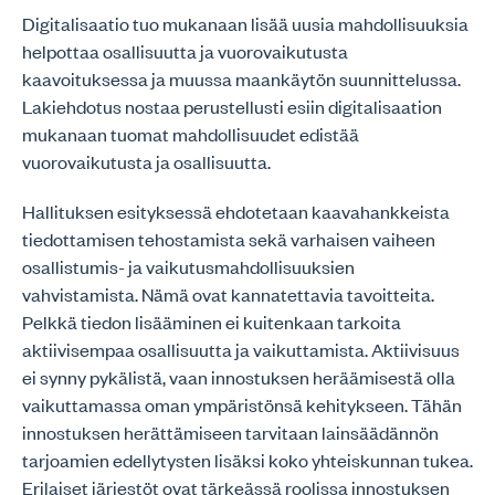
Digitalisaatio tuo mukanaan lisää uusia mahdollisuuksia
helpottaa osallisuutta ja vuorovaikutusta
kaavoituksessa ja muussa maankäytön suunnittelussa.
Lakiehdotus nostaa perustellusti esiin digitalisaation
mukanaan tuomat mahdollisuudet edistää
vuorovaikutusta ja osallisuutta.
Hallituksen esityksessä ehdotetaan kaavahankkeista
tiedottamisen tehostamista sekä varhaisen vaiheen
osallistumis- ja vaikutusmahdollisuuksien
vahvistamista. Nämä ovat kannatettavia tavoitteita.
Pelkkä tiedon lisääminen ei kuitenkaan tarkoita
aktiivisempaa osallisuutta ja vaikuttamista. Aktiivisuus
ei synny pykälistä, vaan innostuksen heräämisestä olla
vaikuttamassa oman ympäristönsä kehitykseen. Tähän
innostuksen herättämiseen tarvitaan lainsäädännön
tarjoamien edellytysten lisäksi koko yhteiskunnan tukea.
Erilaiset järjestöt ovat tärkeässä roolissa innostuksen