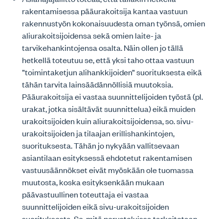
rakentamisessa pääurakoitsija kantaa vastuun
rakennustyön kokonaisuudesta oman työnsä, omien
aliurakoitsijoidensa sekä omien laite- ja
tarvikehankintojensa osalta. Näin ollen jo tällä
hetkellä toteutuu se, että yksi taho ottaa vastuun
”toimintaketjun alihankkijoiden” suorituksesta eikä
tähän tarvita lainsäädännöllisiä muutoksia.
Pääurakoitsija ei vastaa suunnittelijoiden työstä (pl.
urakat, jotka sisältävät suunnittelua) eikä muiden
urakoitsijoiden kuin aliurakoitsijoidensa, so. sivu-
urakoitsijoiden ja tilaajan erillishankintojen,
suorituksesta. Tähän jo nykyään vallitsevaan
asiantilaan esityksessä ehdotetut rakentamisen
vastuusäännökset eivät myöskään ole tuomassa
muutosta, koska esityksenkään mukaan
päävastuullinen toteuttaja ei vastaa
suunnittelijoiden eikä sivu-urakoitsijoiden
suorituksesta. Se, mitä perusteluissa tarkoitetaan