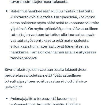
tavarantoimittajien suorituksesta.
Rakennushankkeeseen kuuluu muitakin laitteita
kuin taloteknisiä laitteita. On epäselvää, koskeeko
sama poikkeus myös näitä sekä rakennustarvikkeita
ylipäänsä. On myös epäselvää, onko päävastuullisen
toteuttajan vastuun tarkoitus olla itse asiassa vain
vastuuta työsuorituksesta eikä materiaaleista
silloinkaan, kun materiaalit ovat hänen itsensä
hankkimia. Tämä on olennainen asia ja esityksessä
täysin epäselvä.
Sivu-urakoitsijoiden vastuun osalta lakiesityksen
perusteluissa todetaan, että ”päävastuullisen
toteuttajan yhteensovitusvastuu ei ulottuisi sivu-
urakoihin”.
Asianajajaliitto toteaa, että lausuma on
epäonnistunut. Ammattimaisten tilaajien