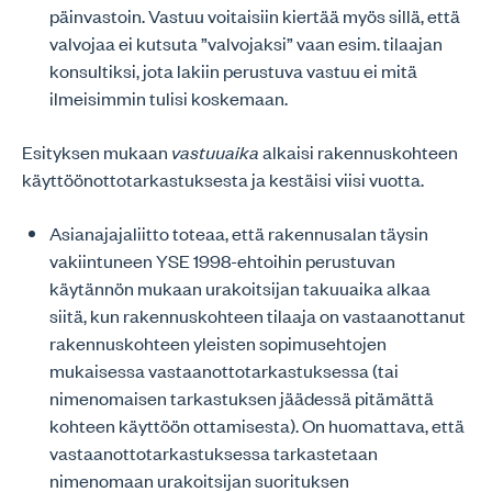
päinvastoin. Vastuu voitaisiin kiertää myös sillä, että
valvojaa ei kutsuta ”valvojaksi” vaan esim. tilaajan
konsultiksi, jota lakiin perustuva vastuu ei mitä
ilmeisimmin tulisi koskemaan.
Esityksen mukaan
vastuuaika
alkaisi rakennuskohteen
käyttöönottotarkastuksesta ja kestäisi viisi vuotta.
Asianajajaliitto toteaa, että rakennusalan täysin
vakiintuneen YSE 1998-ehtoihin perustuvan
käytännön mukaan urakoitsijan takuuaika alkaa
siitä, kun rakennuskohteen tilaaja on vastaanottanut
rakennuskohteen yleisten sopimusehtojen
mukaisessa vastaanottotarkastuksessa (tai
nimenomaisen tarkastuksen jäädessä pitämättä
kohteen käyttöön ottamisesta). On huomattava, että
vastaanottotarkastuksessa tarkastetaan
nimenomaan urakoitsijan suorituksen