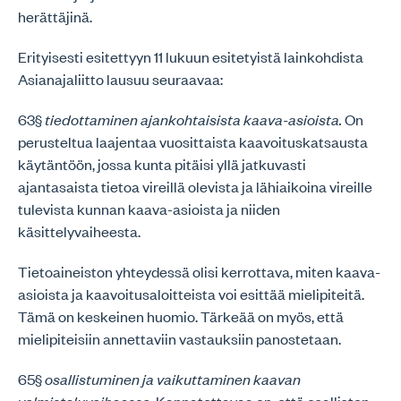
herättäjinä.
Erityisesti esitettyyn 11 lukuun esitetyistä lainkohdista
Asianajaliitto lausuu seuraavaa:
63§
tiedottaminen ajankohtaisista kaava-asioista.
On
perusteltua laajentaa vuosittaista kaavoituskatsausta
käytäntöön, jossa kunta pitäisi yllä jatkuvasti
ajantasaista tietoa vireillä olevista ja lähiaikoina vireille
tulevista kunnan kaava-asioista ja niiden
käsittelyvaiheesta.
Tietoaineiston yhteydessä olisi kerrottava, miten kaava-
asioista ja kaavoitusaloitteista voi esittää mielipiteitä.
Tämä on keskeinen huomio. Tärkeää on myös, että
mielipiteisiin annettaviin vastauksiin panostetaan.
65§
osallistuminen ja vaikuttaminen kaavan