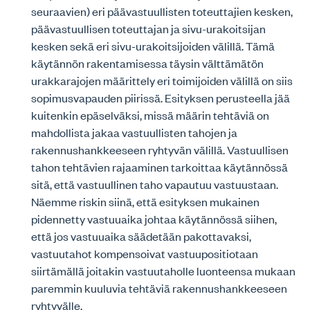
seuraavien) eri päävastuullisten toteuttajien kesken,
päävastuullisen toteuttajan ja sivu-urakoitsijan
kesken sekä eri sivu-urakoitsijoiden välillä. Tämä
käytännön rakentamisessa täysin välttämätön
urakkarajojen määrittely eri toimijoiden välillä on siis
sopimusvapauden piirissä. Esityksen perusteella jää
kuitenkin epäselväksi, missä määrin tehtäviä on
mahdollista jakaa vastuullisten tahojen ja
rakennushankkeeseen ryhtyvän välillä. Vastuullisen
tahon tehtävien rajaaminen tarkoittaa käytännössä
sitä, että vastuullinen taho vapautuu vastuustaan.
Näemme riskin siinä, että esityksen mukainen
pidennetty vastuuaika johtaa käytännössä siihen,
että jos vastuuaika säädetään pakottavaksi,
vastuutahot kompensoivat vastuupositiotaan
siirtämällä joitakin vastuutaholle luonteensa mukaan
paremmin kuuluvia tehtäviä rakennushankkeeseen
ryhtyvälle.