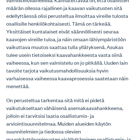
valmisteluvaiheessa.
Kannatettavaa on, että osallisten
määrän ollessa rajallinen ja kaavan vaikutusten sitä
edellyttäessä olisi perusteltua ilmoittaa vireille tulosta
osallisille henkilökohtaisesti. Tämä on tärkeää.
Yksittäiset kuntalaiset eivät säännöllisesti seuraa
kaavojen vireille tuloa, ja näin omaan lähiympäristöön
vaikuttava muutos saattaa tulla yllätyksenä. Asukas
tulee usein tietoiseksi kaavahankkeesta vasta siinä
vaiheessa, kun sen valmistelu on jo pitkällä. Uuden lain
tavoite tarjota vaikutusmahdollisuuksia hyvin
varhaisessa vaiheessa kaavaprosessia saatetaan näin
menettää.
On perusteltua tarkentaa sitä mitä ei pidetä
vaikutukseltaan vähäisenä asemakaavahankkeena,
jolloin ei tarvitsisi laatia osallistumis- ja
arviointisuunnitelmaa. Muiden alueiden käytön
suunnitelmien ja tiedossa olevien
maankäyttösopimusten sisällyttäminen osallistumis- ja