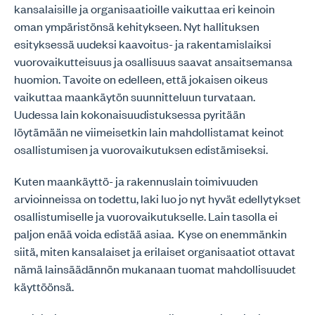
kansalaisille ja organisaatioille vaikuttaa eri keinoin
oman ympäristönsä kehitykseen. Nyt hallituksen
esityksessä uudeksi kaavoitus- ja rakentamislaiksi
vuorovaikutteisuus ja osallisuus saavat ansaitsemansa
huomion. Tavoite on edelleen, että jokaisen oikeus
vaikuttaa maankäytön suunnitteluun turvataan.
Uudessa lain kokonaisuudistuksessa pyritään
löytämään ne viimeisetkin lain mahdollistamat keinot
osallistumisen ja vuorovaikutuksen edistämiseksi.
Kuten maankäyttö- ja rakennuslain toimivuuden
arvioinneissa on todettu, laki luo jo nyt hyvät edellytykset
osallistumiselle ja vuorovaikutukselle. Lain tasolla ei
paljon enää voida edistää asiaa. Kyse on enemmänkin
siitä, miten kansalaiset ja erilaiset organisaatiot ottavat
nämä lainsäädännön mukanaan tuomat mahdollisuudet
käyttöönsä.