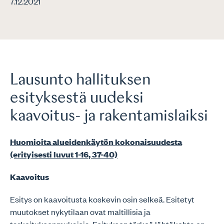
7.12.2021
Lausunto hallituksen
esityksestä uudeksi
kaavoitus- ja rakentamislaiksi
Huomioita alueidenkäytön kokonaisuudesta
(erityisesti luvut 1-16, 37-40)
Kaavoitus
Esitys on kaavoitusta koskevin osin selkeä. Esitetyt
muutokset nykytilaan ovat maltillisia ja