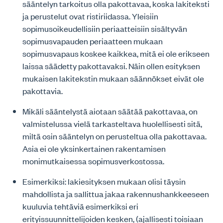
sääntelyn tarkoitus olla pakottavaa, koska lakiteksti
ja perustelut ovat ristiriidassa. Yleisiin
sopimusoikeudellisiin periaatteisiin sisältyvän
sopimusvapauden periaatteen mukaan
sopimusvapaus koskee kaikkea, mitä ei ole erikseen
laissa säädetty pakottavaksi. Näin ollen esityksen
mukaisen lakitekstin mukaan säännökset eivät ole
pakottavia.
Mikäli sääntelystä aiotaan säätää pakottavaa, on
valmistelussa vielä tarkasteltava huolellisesti sitä,
miltä osin sääntelyn on perusteltua olla pakottavaa.
Asia ei ole yksinkertainen rakentamisen
monimutkaisessa sopimusverkostossa.
Esimerkiksi: lakiesityksen mukaan olisi täysin
mahdollista ja sallittua jakaa rakennushankkeeseen
kuuluvia tehtäviä esimerkiksi eri
erityissuunnittelijoiden kesken, (ajallisesti toisiaan