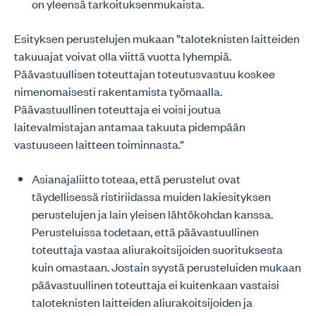
on yleensä tarkoituksenmukaista.
Esityksen perustelujen mukaan ”taloteknisten laitteiden
takuuajat voivat olla viittä vuotta lyhempiä.
Päävastuullisen toteuttajan toteutusvastuu koskee
nimenomaisesti rakentamista työmaalla.
Päävastuullinen toteuttaja ei voisi joutua
laitevalmistajan antamaa takuuta pidempään
vastuuseen laitteen toiminnasta.”
Asianajaliitto toteaa, että perustelut ovat
täydellisessä ristiriidassa muiden lakiesityksen
perustelujen ja lain yleisen lähtökohdan kanssa.
Perusteluissa todetaan, että päävastuullinen
toteuttaja vastaa aliurakoitsijoiden suorituksesta
kuin omastaan. Jostain syystä perusteluiden mukaan
päävastuullinen toteuttaja ei kuitenkaan vastaisi
taloteknisten laitteiden aliurakoitsijoiden ja