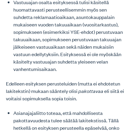
Vastuuajan osalta esityksessä tulisi käsitellä
huomattavasti perusteellisemmin myös sen
suhdetta reklamaatioaikaan, asuntokauppalain
mukaiseen vuoden takuuaikaan (vuositarkastus),
sopimukseen (esimerkiksi YSE-ehdot) perustuvaan
takuuaikaan, sopimukseen perustuvaan takuuajan
jälkeiseen vastuuaikaan sekä näiden mukaisiin
vastuun edellytyksiin. Esityksessä ei ole myöskään
käsitelty vastuuajan suhdetta yleiseen velan
vanhentumisaikaan.
Edelleen esityksen perusteluiden (mutta ei ehdotetun
lakitekstin) mukaan sääntely olisi
pakottavaa
eli siitä ei
voitaisi sopimuksella sopia toisin.
Asianajajaliitto toteaa, että mahdollisesta
pakottavuudesta tulee säätää lakitekstissä. Tällä
hetkellä on esityksen perusteella epäselvää, onko