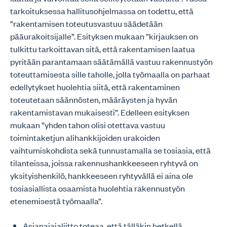
tarkoituksessa hallitusohjelmassa on todettu, että
”rakentamisen toteutusvastuu säädetään
pääurakoitsijalle”. Esityksen mukaan ”kirjauksen on
tulkittu tarkoittavan sitä, että rakentamisen laatua
pyritään parantamaan säätämällä vastuu rakennustyön
toteuttamisesta sille taholle, jolla työmaalla on parhaat
edellytykset huolehtia siitä, että rakentaminen
toteutetaan säännösten, määräysten ja hyvän
rakentamistavan mukaisesti”. Edelleen esityksen
mukaan ”yhden tahon olisi otettava vastuu
toimintaketjun alihankkijoiden urakoiden
vaihtumiskohdista sekä tunnustamalla se tosiasia, että
tilanteissa, joissa rakennushankkeeseen ryhtyvä on
yksityishenkilö, hankkeeseen ryhtyvällä ei aina ole
tosiasiallista osaamista huolehtia rakennustyön
etenemisestä työmaalla”.
Asianajajaliitto toteaa, että tälläkin hetkellä