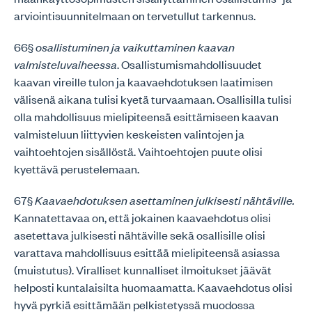
arviointisuunnitelmaan on tervetullut tarkennus.
66§
osallistuminen ja vaikuttaminen kaavan
valmisteluvaiheessa
. Osallistumismahdollisuudet
kaavan vireille tulon ja kaavaehdotuksen laatimisen
välisenä aikana tulisi kyetä turvaamaan. Osallisilla tulisi
olla mahdollisuus mielipiteensä esittämiseen kaavan
valmisteluun liittyvien keskeisten valintojen ja
vaihtoehtojen sisällöstä. Vaihtoehtojen puute olisi
kyettävä perustelemaan.
67§
Kaavaehdotuksen asettaminen julkisesti nähtäville.
Kannatettavaa on, että jokainen kaavaehdotus olisi
asetettava julkisesti nähtäville sekä osallisille olisi
varattava mahdollisuus esittää mielipiteensä asiassa
(muistutus). Viralliset kunnalliset ilmoitukset jäävät
helposti kuntalaisilta huomaamatta. Kaavaehdotus olisi
hyvä pyrkiä esittämään pelkistetyssä muodossa