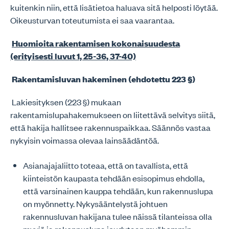
kuitenkin niin, että lisätietoa haluava sitä helposti löytää.
Oikeusturvan toteutumista ei saa vaarantaa.
Huomioita rakentamisen kokonaisuudesta
(erityisesti luvut 1, 25-36, 37-40)
Rakentamisluvan hakeminen (ehdotettu 223 §)
Lakiesityksen (223 §) mukaan
rakentamislupahakemukseen on liitettävä selvitys siitä,
että hakija hallitsee rakennuspaikkaa. Säännös vastaa
nykyisin voimassa olevaa lainsäädäntöä.
Asianajajaliitto toteaa, että on tavallista, että
kiinteistön kaupasta tehdään esisopimus ehdolla,
että varsinainen kauppa tehdään, kun rakennuslupa
on myönnetty. Nykysääntelystä johtuen
rakennusluvan hakijana tulee näissä tilanteissa olla