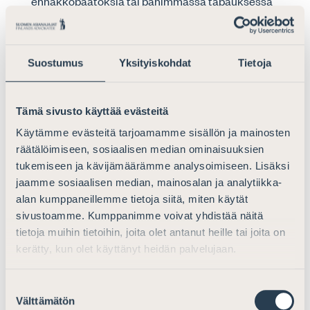
ennakkopäätöksiä tai pahimmassa tapauksessa
epäkohtia olisi korjattu uusilla lakimuutoksilla.
Rakennushankkeeseen ryhtyvien
yksityishenkilöiden (kuluttajien) suojan kannalta
Suostumus
Yksityiskohdat
Tietoja
oikea sääntelyinstrumentti olisi kuluttajansuojalaki,
ei kaikkia ja luonteeltaan ja laajuudeltaan hyvin
Tämä sivusto käyttää evästeitä
erilaisia rakennushankkeita koskeva kaavoitus- ja
rakentamislaki.
Käytämme evästeitä tarjoamamme sisällön ja mainosten
räätälöimiseen, sosiaalisen median ominaisuuksien
Esityksen mukaan rakentamisen
vastuun
sisältönä
olisi
tukemiseen ja kävijämäärämme analysoimiseen. Lisäksi
se, että vastuullinen taho on ”omaa suoritusta tai omalle
jaamme sosiaalisen median, mainosalan ja analytiikka-
alan kumppaneillemme tietoja siitä, miten käytät
vastuulle kuuluvaa suoritusta koskevista virheistä”
sivustoamme. Kumppanimme voivat yhdistää näitä
”korjausvastuussa tai korvausvastuussa virheen
tietoja muihin tietoihin, joita olet antanut heille tai joita on
korjauskustannuksista” rakennushankkeeseen
kerätty, kun olet käyttänyt heidän palvelujaan.
ryhtyvälle. Vastuun sisällön määrittely sisältyy
lakiesityksen 3 §:n määritelmiin.
Suostumuksen
Välttämätön
Asianajajaliitto toteaa, että vastuun sisällöstä
valinta