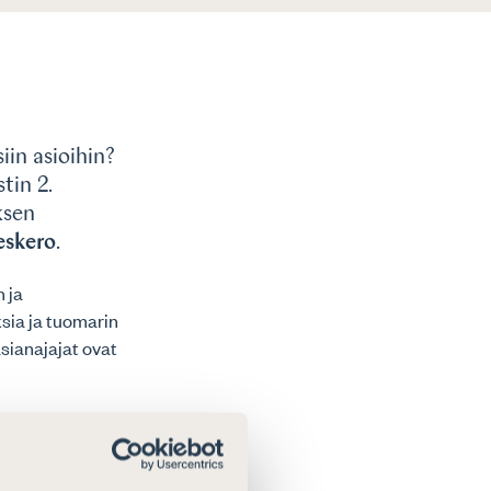
in asioihin?
tin 2.
ksen
eskero
.
 ja
sia ja tuomarin
sianajajat ovat
eympyrää