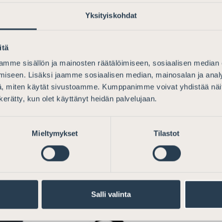
tunnusluvut #arvot #punaarmeijankuoro #identiteetti #vihelt
Yksityiskohdat
dia #oikeusvaltio #ihmisenpoika
itä
mme sisällön ja mainosten räätälöimiseen, sosiaalisen median
iseen. Lisäksi jaamme sosiaalisen median, mainosalan ja analy
, miten käytät sivustoamme. Kumppanimme voivat yhdistää näitä t
n kerätty, kun olet käyttänyt heidän palvelujaan.
Mieltymykset
Tilastot
Salli valinta