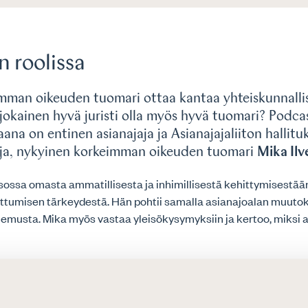
 roolissa
mman oikeuden tuomari ottaa kantaa yhteiskunnallisi
 jokainen hyvä juristi olla myös hyvä tuomari? Podcas
aana on entinen asianajaja ja Asianajajaliiton hallitu
ja, nykyinen korkeimman oikeuden tuomari
Mika Ilv
ossa omasta ammatillisesta ja inhimillisestä kehittymisestään
arttumisen tärkeydestä. Hän pohtii samalla asianajoalan muutok
olemusta. Mika myös vastaa yleisökysymyksiin ja kertoo, miksi a
a
Katja Hollmén
.
: tittelit #laiturinnokka #pykälänhallitus #sivuproggis #kolm