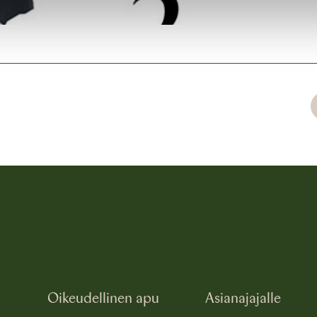
Oikeudellinen apu
Asianajajalle