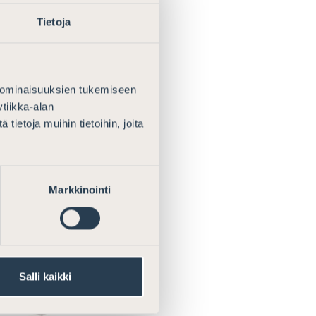
äminen
Tietoja
 ominaisuuksien tukemiseen
tiikka-alan
ietoja muihin tietoihin, joita
Markkinointi
Salli kaikki