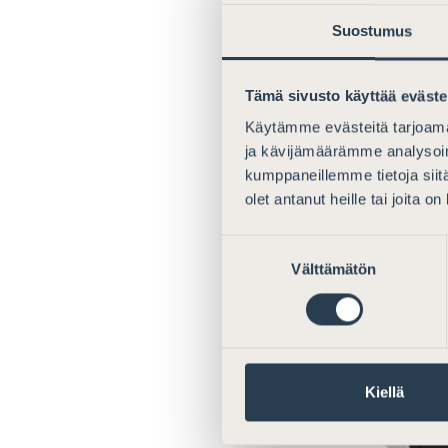
#taloudelliset
Suostumus
#sosiaalinenme
Tämä sivusto käyttää eväste
Käytämme evästeitä tarjoama
ja kävijämäärämme analysoim
kumppaneillemme tietoja siitä
olet antanut heille tai joita o
Suostumuksen
Välttämätön
valinta
Kiellä