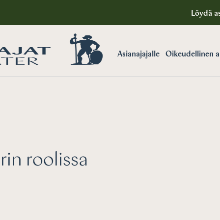
Löydä as
Asianajajalle
Oikeudellinen 
in roolissa