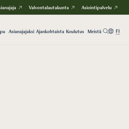
ianajaja
Valvontalautakunta
Asiointipalvelu
FI
apu
Asianajajaksi
Koulutus
Meistä
Ajankohtaista