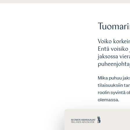
Tuomarin
Voiko korkei
Entä voisiko
jaksossa vier
puheenjohta
Mika puhuu jaks
tilaisuuksiin t
roolin syvintä 
olemassa.
Haastattelijan
Tässä jaksossa