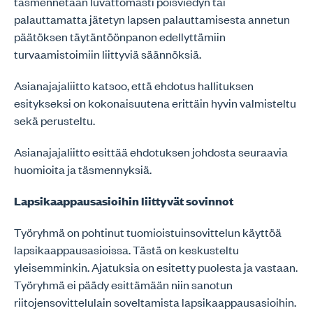
täsmennetään luvattomasti poisviedyn tai
palauttamatta jätetyn lapsen palauttamisesta annetun
päätöksen täytäntöönpanon edellyttämiin
turvaamistoimiin liittyviä säännöksiä.
Asianajajaliitto katsoo, että ehdotus hallituksen
esitykseksi on kokonaisuutena erittäin hyvin valmisteltu
sekä perusteltu.
Asianajajaliitto esittää ehdotuksen johdosta seuraavia
huomioita ja täsmennyksiä.
Lapsikaappausasioihin liittyvät sovinnot
Työryhmä on pohtinut tuomioistuinsovittelun käyttöä
lapsikaappausasioissa. Tästä on keskusteltu
yleisemminkin. Ajatuksia on esitetty puolesta ja vastaan.
Työryhmä ei päädy esittämään niin sanotun
riitojensovittelulain soveltamista lapsikaappausasioihin.