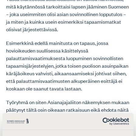
mitä käytännössä tarkoittaisi lapsen jääminen Suomeen
– joka useimmiten olisi asian sovinnollinen lopputulos –
ja miten ja kuinka usein esimerkiksi tapaamismatkat
olisivat järjestettävissä.
Esimerkkinä edellä mainitusta on tapaus, jossa
hovioikeuden suullisessa käsittelyssä
palauttamisvaatimuksesta luopuminen sovinnollisten
tapaamisjärjestelyjen, jotka toisen puolison asuinpaikan
käräjäoikeus vahvisti, aikaansaamiseksi johtivat siihen,
että palauttamisvaatimusten alkuperäinen esittäjä ei
koskaan ole saanut tavata lastaan.
Työryhmä on siten Asianajajaliiton näkemyksen mukaan
päätynyt tältä osin oikeaan ratkaisuun eikä ehdota näitä
tilanteita varten lainsäädäntömuutoksia.
Palauttamispäätöksen antamisen jälkeiset