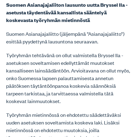
Suomen Asianajajaliiton lausunto uutta Bryssel IIa -
asetusta täydentävää kansallista sääntelyä
koskevasta työryhmän mietinnöstä
Suomen Asianajajaliitto (jäljempänä ”Asianajajaliitto”)
esittää pyydettynä lausuntona seuraavan.
Työryhmän tehtävänä on ollut valmistella Bryssel IIa -
asetuksen soveltamisen edellyttämät muutokset
kansalliseen lainsäädäntöön. Arvioitavana on ollut myös,
onko Suomessa lapsen palauttamisesta annetun
päätöksen täytäntöönpanoa koskevia säännöksiä
tarpeen tarkistaa, ja tarvittaessa valmistella tätä
koskevat lainmuutokset.
Työryhmän mietinnössä on ehdotettu säädettäväksi
uuden asetuksen soveltamista koskeva laki. Lisäksi
mietinnössä on ehdotettu muutoksia, joilla