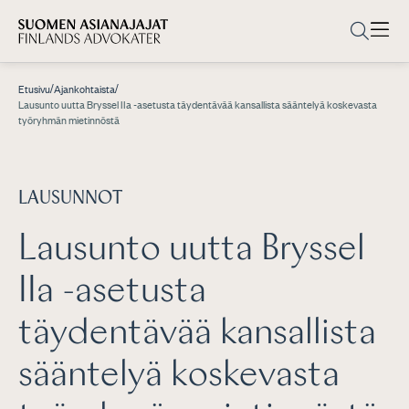
/
/
Etusivu
Ajankohtaista
Lausunto uutta Bryssel IIa -asetusta täydentävää kansallista sääntelyä koskevasta
työryhmän mietinnöstä
LAUSUNNOT
Lausunto uutta Bryssel
IIa -asetusta
täydentävää kansallista
sääntelyä koskevasta