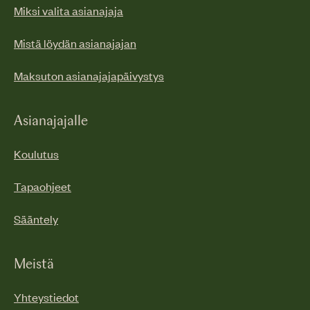
Miksi valita asianajaja
Mistä löydän asianajajan
Maksuton asianajajapäivystys
Asianajajalle
Koulutus
Tapaohjeet
Sääntely
Meistä
Yhteystiedot