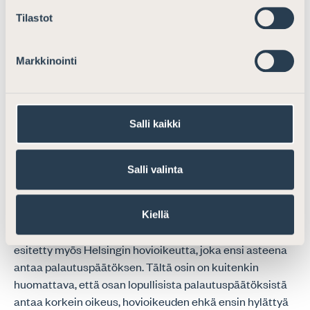
Esityksessä annetaan laintasoisesti mahdollisuus
Tilastot
palauttamismääräyksen jälkeisiin turvaamistoimiin.
Pykälä on perusteltu ja – toivon mukaan – hyvin harvoin
Markkinointi
tarpeen.
Huoltolakiin esitetään lisättäväksi uusi 46 a §. Siinä
otetaan huomioon lapsen palauttamista koskevan
Salli kaikki
päätöksen täytäntöönpanon erityispiirteet ja korostettu
joutuisuusvaatimus.
Salli valinta
On myös perusteltua, että turvaamistoimet tilanteessa
on keskitetty Helsingin käräjäoikeudelle. Tapauksia on
lukumääräisesti vähän, joten keskittämisellä saadaan
Kiellä
myös kokemushyötyä. Vaihtoehdoksi keskustelussa on
esitetty myös Helsingin hovioikeutta, joka ensi asteena
antaa palautuspäätöksen. Tältä osin on kuitenkin
huomattava, että osan lopullisista palautuspäätöksistä
antaa korkein oikeus, hovioikeuden ehkä ensin hylättyä