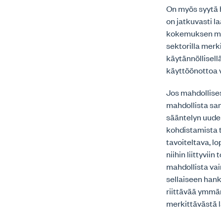
On myös syytä 
on jatkuvasti 
kokemuksen myöt
sektorilla merk
käytännöllisell
käyttöönottoa 
Jos mahdollise
mahdollista sam
sääntelyn uude
kohdistamista t
tavoiteltava, l
niihin liittyvi
mahdollista vai
sellaiseen hank
riittävää ymmä
merkittävästä l