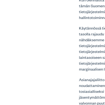
tämän Suomen A
tietojärjestelm
hallintotoiminn
Käytännössä tie
tasolla rajaudu
nähdäksemme me
tietojärjestelmi
tietojärjestelm
laintasoiseen sä
tietojärjestelm
marginaalisen 
Asianajajaliitt
noudattaminen t
tosiasialliseks
jäsentymättömyy
valvonnan puutt