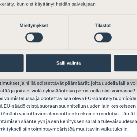
nnassa. Se, että tietojärjestelmille, mukaan lukien niiden hanki
n kerätty, kun olet käyttänyt heidän palvelujaan.
aintasoisia uusia lisävaatimuksia, ei olisi nähdäksemme omiaan
ien velvoittavien vaatimusten toteutumista. Riskinä on
uudessa syvemmin eritellyn niin sanotun lainsäädäntöriskin rea
Mieltymykset
Tilastot
dännön laajuus ja yhteensopimattomuus ovat digitaalisessa
tössä johtaneet tilanteeseen, jossa yleis- ja erityislainsäädä
uuden puute sekä oikeuden hajoaminen liian laajasti eri erityisl
een niin oikeuden soveltamiselle kuin lainsäädännöllä tavoitel
eutumiselle.
Salli valinta
valmistelussa arvioitavan kysymyksen tulisikin olla se, mitä o
atimukset ja niillä edistettävät päämäärät, joita uudella lailla voi
stää ja joita ei vielä nykysääntelyn perusteella olisi voimassa
yös valmistelussa ja odotettavissa oleva EU-sääntely huomioid
stä EU-säädöksistä suoraan suunnitellun uuden lain keskeiseen
ttömästi vaikuttavien elementtien keskeinen merkitys. Tämä liit
ntämisen sääntelyyn ja sen kehityksen saralla tulevaisuudess
erkityksellisiin toimintaympäristöä muuttaviin vaikutuksiin.