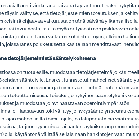
tosiasiallisesti viedä tänä päivänä täytäntöön. Lisäksi nykytil
täysin välity se, että tietojärjestelmien toteutuksen ja kehit
keisintä ohjaavaa vaikutusta on tänä päivänä ylikansallisella 
 sen kattavuudesta, mutta myös erityisesti sen poikkeavan ank
mista johtuen. Tämä vaikutus kohdistuu myös julkisen hallinn
iin, joissa lähes poikkeuksetta käsitellään merkittävästi henkilö
e tietojärjestelmistä sääntelykohteena
tiossa on tuotu esille, muodostaa tietojärjestelmä jo käsitteell
kohdan sääntelylle. Ensiksi, tunnistetut mahdolliset sääntely
anomaisen prosesseihin ja toimintaan. Tietojärjestelmä on vain
isten toteuttamisessa. Toiseksi, jo nykyinen sääntelykehikko a
mukset ja muodostaa jo nyt haastavan operointiympäristön
innalle. Haastavuus toki välittyy jo nykysääntelyn seurauksen
ntojen mahdollisille toimittajille, jos lakiperusteisia vaatimuks
uksissa, tarjouspyynnöissä tai hankintayksikön sopimusehdoiss
ten) olisi käytäntönä välittää sellaisinaan hankintojen vaatimusm