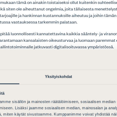
ukaan tämä on ainakin toistaiseksi ollut kuitenkin suhteellis
eikä siten ole aiheuttanut ongelmia, joita tällaisesta menettelys
e tarjoajille ja hankinnan kustannuksille aiheutuu ja joihin tämä
tussa vastauksessa tarkemmin palataan.
o pitää luonnollisesti kannatettavina kaikkia sääntely- ja viran
n parantamaan kansalaisten oikeusturvaa ja luomaan paremmat 
 hallintotoiminnalle jatkuvasti digitalisoituvassa ympäristössä.
mien merkityksen tunnistaminen arviomuistiossa eriteltyjen ar
oteutumisessa on ilmeinen. Kuitenkin on nähdäksemme selvää, 
 ole se keskeisin keino, jolla kannatettavat tavoitteet todennä
tumaan käytännössä.
Yksityiskohdat
ausunnossamme on todettu, viranomaisten resurssien vajavais
ien, osaamisen että laadukkaiden teknisten hankintojen edelly
itä
uut vastaavan kaltaiset käytännön toimintaan kytkeytyvät syyt
mme sisällön ja mainosten räätälöimiseen, sosiaalisen median
ityksellisinä sen kannalta, miten hyvän hallinnon ja kansalais
iseen. Lisäksi jaamme sosiaalisen median, mainosalan ja analy
ärkeät seikat toteutuvat sähköisessä toimintaympäristössä 
, miten käytät sivustoamme. Kumppanimme voivat yhdistää näitä t