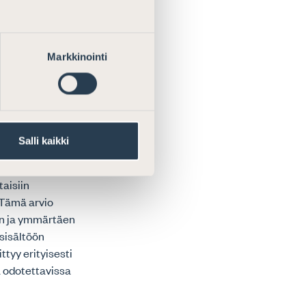
nnoille,
 itsessään
lisoituminen.
Markkinointi
nnön selkeyden
akeihin
tavien
Salli kaikki
vat ne
taisiin
? Tämä arvio
en ja ymmärtäen
 sisältöön
tyy erityisesti
a odotettavissa