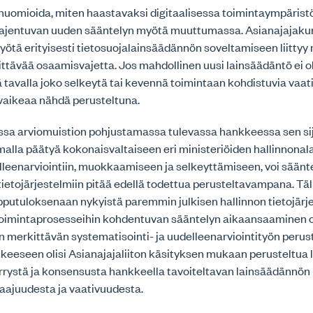
huomioida, miten haastavaksi digitaalisessa toimintaympärist
laajentuvan uuden sääntelyn myötä muuttumassa. Asianajajak
ä erityisesti tietosuojalainsäädännön soveltamiseen liittyy m
ittävää osaamisvajetta. Jos mahdollinen uusi lainsäädäntö ei ol
ä tavalla joko selkeytä tai kevennä toimintaan kohdistuvia vaat
vaikeaa nähdä perusteltuna.
ssa arviomuistion pohjustamassa tulevassa hankkeessa sen si
alla päätyä kokonaisvaltaiseen eri ministeriöiden hallinnonala
lleenarviointiin, muokkaamiseen ja selkeyttämiseen, voi säänt
ietojärjestelmiin pitää edellä todettua perusteltavampana. Tä
opputuloksenaan nykyistä paremmin julkisen hallinnon tietojärje
in toimintaprosesseihin kohdentuvan sääntelyn aikaansaaminen o
n merkittävän systematisointi- ja uudelleenarviointityön perust
keeseen olisi Asianajajaliiton käsityksen mukaan perusteltua 
rrystä ja konsensusta hankkeella tavoiteltavan lainsäädännö
aajuudesta ja vaativuudesta.