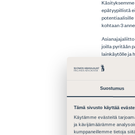
Käsityksemme m
epätyypillistä 
potentiaalisill
kohtaan 3 anne
Asianajajaliitt
joilla pyritää
lainkäytölle ja
Tietojärjestel
tavoitteiden t
lisäsääntely ei
saadaan toteu
Suostumus
Kuten edellä l
henkilöresurss
Tämä sivusto käyttää eväste
osalta) sekä m
Käytämme evästeitä tarjoama
nähtävissä merk
ja kävijämäärämme analysoim
näkökulmasta t
kumppaneillemme tietoja siitä