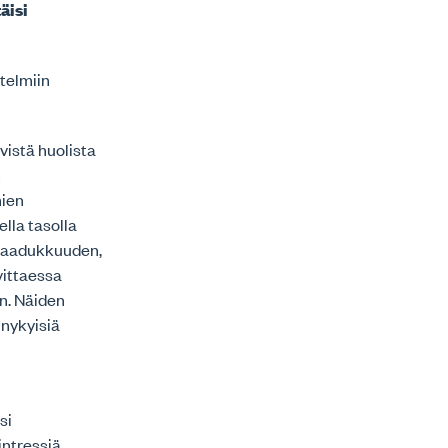
äisi
stelmiin
vistä huolista
n
mien
ella tasolla
 laadukkuuden,
vittaessa
n. Näiden
 nykyisiä
si
 intressiä