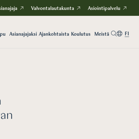
ianajaja
Valvontalautakunta
Asiointipalvelu
FI
apu
Asianajajaksi
Koulutus
Meistä
Ajankohtaista
n
van