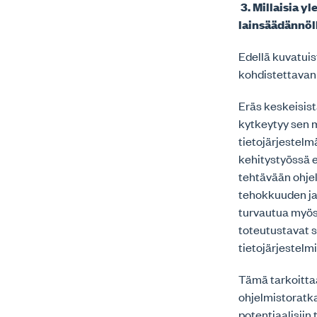
3. Millaisia y
lainsäädännöl
Edellä kuvatuis
kohdistettavan 
Eräs keskeisist
kytkeytyy sen ma
tietojärjestelm
kehitystyössä e
tehtävään ohje
tehokkuuden ja
turvautua myös 
toteutustavat s
tietojärjestelm
Tämä tarkoittaa
ohjelmistoratkai
potentiaalisiin 