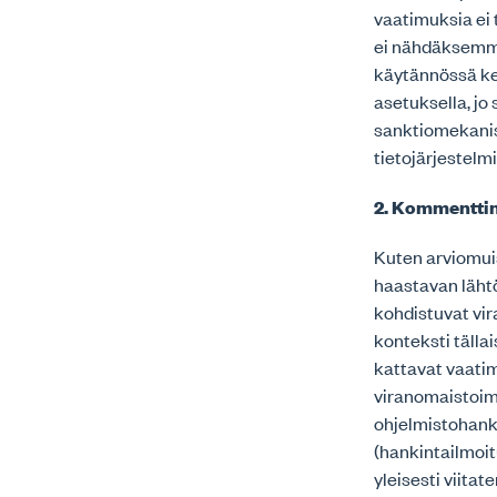
vaatimuksia ei 
ei nähdäksemme 
käytännössä kes
asetuksella, jo
sanktiomekanis
tietojärjestelm
2.
Kommenttinn
Kuten arviomuis
haastavan lähtö
kohdistuvat vir
konteksti tälla
kattavat vaati
viranomaistoim
ohjelmistohanki
(hankintailmoit
yleisesti viita