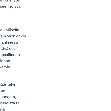
seen, joissa
ikallisella
äin ollen onkin
ilanteessa
ittävä osa
ansalliseen
linnon
varsin
ysääntelyn
ten
isuudesta,
rsseista tai
yjä