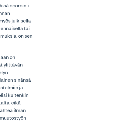
össä operointi
unnan
yös julkisella
ennaisella tai
imuksia, on sen
jaan on
t ylittävän
elyn
llainen sinänsä
stelmiin ja
lisi kuitenkin
alta, eikä
lähteä ilman
n muutostyön