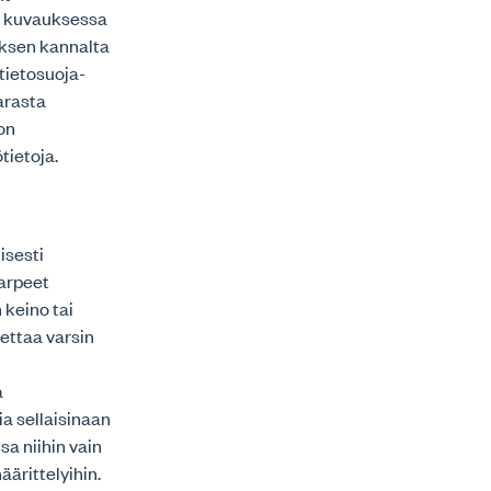
an kuvauksessa
yksen kannalta
tietosuoja-
arasta
on
tietoja.
isesti
tarpeet
 keino tai
settaa varsin
a
ia sellaisinaan
a niihin vain
äärittelyihin.