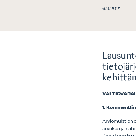
6.9.2021
Lausunto
tietojär
kehittä
VALTIOVARAI
1. Kommenttin
Arviomuistion e
arvokas ja näh
Kun olennaista 