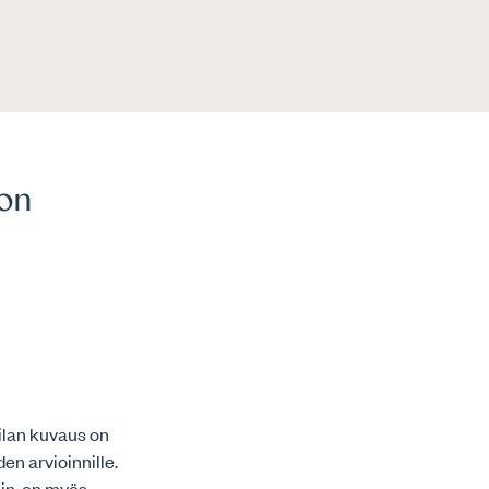
non
tilan kuvaus on
n arvioinnille.
iin, on myös