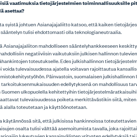
leisiä vaatimuksia tietojärjestelmien toiminnallisuuksille pit
lä asettaa?
ta syistä johtuen Asianajajaliitto katsoo, että kaiken tietojärje
sääntelyn tulisi ehdottomasti olla teknologianeutraalia.
ä Asianajajaliiton mahdolliseen sääntelyhankkeeseen keskitty
hdollisiin negatiiviisin vaikutuksiin julkisen hallinnon tulevie
ähankintojen toteutukselle. Edes julkishallinnon tietojärjestel
i voida tulevaisuudessa ajatella voitavan rajoittautua kansallis
lmistokehitystyöhön. Päinvastoin, suomalaisen julkishallinnon
 tarkoituksenmukaisuuden edellytyksenä on mahdollisuus tar
Suomen ulkopuolella kehitettyihin tietojärjestelmäratkaisuihi
aattavat tulevaisuudessa poiketa merkittävästikin siitä, miten
iä alalla toteutetaan ja käyttöönotetaan.
 käytännössä sitä, että julkisissa hankinnoissa toteutettavien
sujen osalta tulisi välttää asemoitumista tavalla, joka rajoittai
tarjoajiin lukeutuvien kansainvälisten yritysten edellytyksiä tai