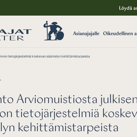
Löydä as
Asianajajalle
Oikeudellinen 
linnon tietojärjestelmiä koskevan sääntelyn kehittämistarpeista
T
to Arviomuistiosta julkise
non tietojärjestelmiä koske
lyn kehittämistarpeista