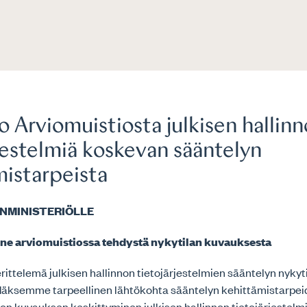
 Arviomuistiosta julkisen hallin
jestelmiä koskevan sääntelyn
mistarpeista
NMINISTERIÖLLE
ne arviomuistiossa tehdystä nykytilan kuvauksesta
rittelemä julkisen hallinnon tietojärjestelmien sääntelyn nyky
däksemme tarpeellinen lähtökohta sääntelyn kehittämistarpeide
on kuvauksen keskittyminen julkisen hallinnon tietojärjestelm