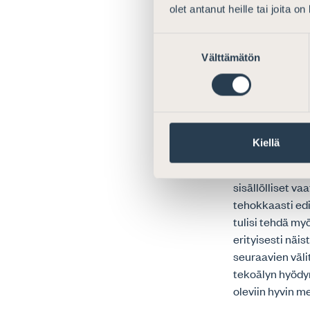
viranomaistoimi
olet antanut heille tai joita o
asetettaisiin l
lisäämään kaikk
Suostumuksen
oikeuskirjallis
Välttämätön
valinta
Erityislainsää
toimintaympäris
ja havainnollis
aiheuttaa haast
päämäärien tot
Kiellä
Keskeisen jatko
sisällölliset va
tehokkaasti edi
tulisi tehdä m
erityisesti näi
seuraavien väli
tekoälyn hyödy
oleviin hyvin m