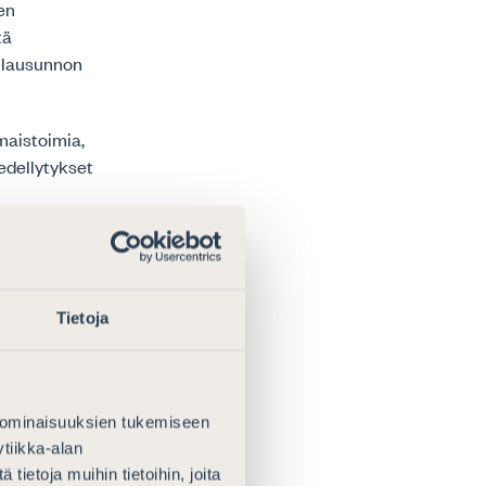
en
tä
n lausunnon
omaistoimia,
edellytykset
vokkaiden
että
köisimmin
Tietoja
uus (sekä
ttämien varojen
 ovat
 ominaisuuksien tukemiseen
ten oikeuksien
tiikka-alan
tapahtuvassa
ietoja muihin tietoihin, joita