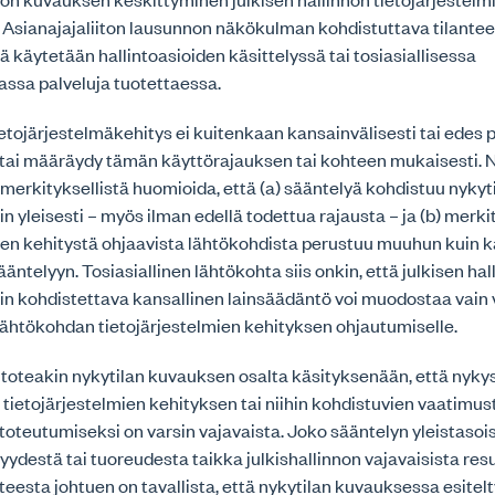
sianajajaliiton lausunnon näkökulman kohdistuttava tilantee
iä käytetään hallintoasioiden käsittelyssä tai tosiasiallisessa
assa palveluja tuotettaessa.
tojärjestelmäkehitys ei kuitenkaan kansainvälisesti tai edes pa
 tai määräydy tämän käyttörajauksen tai kohteen mukaisesti. N
rkityksellistä huomioida, että (a) sääntelyä kohdistuu nykyt
in yleisesti – myös ilman edellä todettua rajausta – ja (b) merk
ien kehitystä ohjaavista lähtökohdista perustuu muuhun kuin k
äntelyyn. Tosiasiallinen lähtökohta siis onkin, että julkisen hal
iin kohdistettava kansallinen lainsäädäntö voi muodostaa vain 
lähtökohdan tietojärjestelmien kehityksen ohjautumiselle.
o toteakin nykytilan kuvauksen osalta käsityksenään, että nyk
ietojärjestelmien kehityksen tai niihin kohdistuvien vaatimus
i toteutumiseksi on varsin vajavaista. Joko sääntelyn yleistaso
destä tai tuoreudesta taikka julkishallinnon vajavaisista resu
eesta johtuen on tavallista, että nykytilan kuvauksessa esitelt