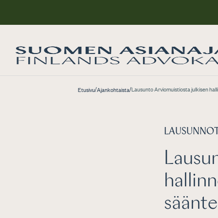
/
/
Lausunto Arviomuistiosta julkisen hal
Etusivu
Ajankohtaista
LAUSUNNO
Lausun
hallin
säänte