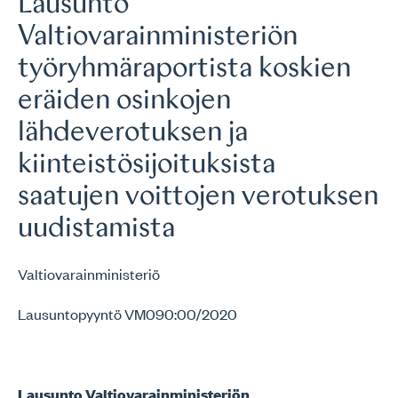
Lausunto
Valtiovarainministeriön
työryhmäraportista koskien
eräiden osinkojen
lähdeverotuksen ja
kiinteistösijoituksista
saatujen voittojen verotuksen
uudistamista
Valtiovarainministeriö
Lausuntopyyntö VM090:00/2020
Lausunto Valtiovarainministeriön