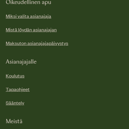
Oikeudellinen apu
Miksi valita asianajaja
Mistä löydän asianajajan
Maksuton asianajajapäivystys
Asianajajalle
Koulutus
Tapaohjeet
Sääntely
Meistä