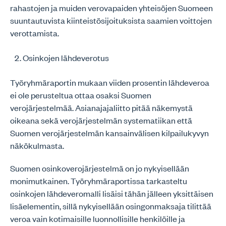
rahastojen ja muiden verovapaiden yhteisöjen Suomeen
suuntautuvista kiinteistösijoituksista saamien voittojen
verottamista.
Osinkojen lähdeverotus
Työryhmäraportin mukaan viiden prosentin lähdeveroa
ei ole perusteltua ottaa osaksi Suomen
verojärjestelmää. Asianajajaliitto pitää näkemystä
oikeana sekä verojärjestelmän systematiikan että
Suomen verojärjestelmän kansainvälisen kilpailukyvyn
näkökulmasta.
Suomen osinkoverojärjestelmä on jo nykyisellään
monimutkainen. Työryhmäraportissa tarkasteltu
osinkojen lähdeveromalli lisäisi tähän jälleen yksittäisen
lisäelementin, sillä nykyisellään osingonmaksaja tilittää
veroa vain kotimaisille luonnollisille henkilöille ja