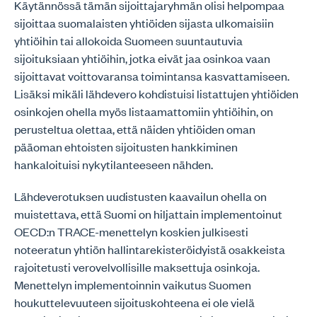
Käytännössä tämän sijoittajaryhmän olisi helpompaa
sijoittaa suomalaisten yhtiöiden sijasta ulkomaisiin
yhtiöihin tai allokoida Suomeen suuntautuvia
sijoituksiaan yhtiöihin, jotka eivät jaa osinkoa vaan
sijoittavat voittovaransa toimintansa kasvattamiseen.
Lisäksi mikäli lähdevero kohdistuisi listattujen yhtiöiden
osinkojen ohella myös listaamattomiin yhtiöihin, on
perusteltua olettaa, että näiden yhtiöiden oman
pääoman ehtoisten sijoitusten hankkiminen
hankaloituisi nykytilanteeseen nähden.
Lähdeverotuksen uudistusten kaavailun ohella on
muistettava, että Suomi on hiljattain implementoinut
OECD:n TRACE-menettelyn koskien julkisesti
noteeratun yhtiön hallintarekisteröidyistä osakkeista
rajoitetusti verovelvollisille maksettuja osinkoja.
Menettelyn implementoinnin vaikutus Suomen
houkuttelevuuteen sijoituskohteena ei ole vielä