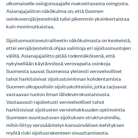
ulkomaiselle osingonsaajalle maksettavasta osingosta.
Asianajajaliiton näkökulma on, että Suomen
osinkoverojärjestelmää tulisi pikemmin yksinkertaistaa
kuin monimutkaistaa.
Sijoitusmuotoneutraliteetin näkökulmasta on keskeistä,
ettei verojärjestelmä ohjaa valintoja eri sijoitusmuotojen
välillä. Asianajajaliitto pitää todennäköisenä, että
nykyisellään käytännössä verovapaita osinkoja
Suomesta saavat Suomessa yleisesti verovelvolliset
tahot harkitsisivat sijoitustoiminnan kohdentamista
Suomen ulkopuolisiin sijoituskohteisiin, jotka tarjoavat
vastaavan tuoton ilman lähdeverokustannusta.
Vastaavasti rajoitetusti verovelvolliset tahot
harkitsisivat sijoitusten verotehokkuuden optimointia
Suomeen suuntautuvan sijoituksen strukturoinnilla,
mihin liittyy verosääntelyn kansainvälisen kehityksen
myötä riski sijoitusrakenteen sivuuttamisesta.