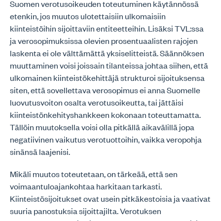
Suomen verotusoikeuden toteutuminen käytännössä
etenkin, jos muutos ulotettaisiin ulkomaisiin
kiinteistöihin sijoittaviin entiteetteihin. Lisäksi TVL:ssa
ja verosopimuksissa olevien prosentuaalisten rajojen
laskenta ei ole välttämättä yksiselitteistä. Säännöksen
muuttaminen voisi joissain tilanteissa johtaa siihen, että
ulkomainen kiinteistökehittäjä strukturoi sijoituksensa
siten, että sovellettava verosopimus ei anna Suomelle
luovutusvoiton osalta verotusoikeutta, tai jättäisi
kiinteistönkehityshankkeen kokonaan toteuttamatta.
Tällöin muutoksella voisi olla pitkällä aikavälillä jopa
negatiivinen vaikutus verotuottoihin, vaikka veropohja
sinänsä laajenisi.
Mikäli muutos toteutetaan, on tärkeää, että sen
voimaantuloajankohtaa harkitaan tarkasti.
Kiinteistösijoitukset ovat usein pitkäkestoisia ja vaativat
suuria panostuksia sijoittajilta. Verotuksen