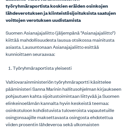
työryhmäraportista koskien eräiden osinkojen
lähdeverotuksen ja kiinteistösijoituksista saatujen
voittojen verotuksen uudistamista
Suomen Asianajajaliitto (jäljempänä ”Asianajajaliitto”)
kiittää mahdollisuudesta lausua otsikossa mainitusta
asiasta. Lausuntonaan Asianajajaliitto esittää
kunnioittaen seuraavaa:
Työryhmäraportista yleisesti
Valtiovarainministeriön työryhmäraportti käsittelee
pääministeri Sanna Marinin hallitusohjelman kirjaukseen
pohjautuen kahta sijoitustoimintaan liittyvää ja Suomen
elinkeinoelämän kannalta hyvin keskeistä teemaa:
osinkotuloon kohdistuvista tuloveroista vapautetuille
osingonsaajille maksettavasta osingosta ehdotettua
viiden prosentin lähdeveroa sekä ulkomaisten