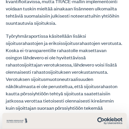
kvantifioitavissa, mutta TRACE-mallin implementointi
voidaan tuskin mieltää ainakaan lisänneen ulkomailta
tehtäviä suomalaisiin julkisesti noteerattuihin yhtiöihin
suuntautuvia sijoituksia.
Työryhmäraportissa käsitellään lisäksi
sijoitusrahastojen ja erikoissijoitusrahastojen verotusta.
Koska ei-transparentille rahastolle maksettavan
osingon lähdevero ei ole hyvitettävissä
rahastosijoittajan verotuksessa, lähdevero voisi lisätä
olennaisesti rahastosijoituksen verokustannusta.
Verotuksen sijoitusmuotoneutraalisuuden
näkökulmasta ei ole perusteltua, että sijoitusrahaston
kautta pörssiyhtiöön tehtyä sijoitusta saatettaisiin
jatkossa verottaa tietoisesti olennaisesti kireämmin
kuin sijoittajan suoraan pörssiyhtiöön tekemää
sijoitusta.