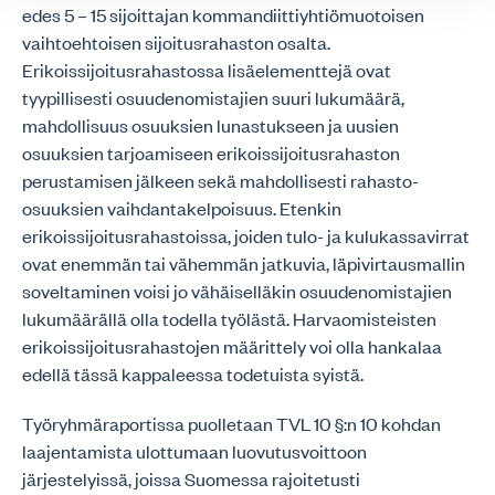
edes 5 – 15 sijoittajan kommandiittiyhtiömuotoisen
vaihtoehtoisen sijoitusrahaston osalta.
Erikoissijoitusrahastossa lisäelementtejä ovat
tyypillisesti osuudenomistajien suuri lukumäärä,
mahdollisuus osuuksien lunastukseen ja uusien
osuuksien tarjoamiseen erikoissijoitusrahaston
perustamisen jälkeen sekä mahdollisesti rahasto-
osuuksien vaihdantakelpoisuus. Etenkin
erikoissijoitusrahastoissa, joiden tulo- ja kulukassavirrat
ovat enemmän tai vähemmän jatkuvia, läpivirtausmallin
soveltaminen voisi jo vähäiselläkin osuudenomistajien
lukumäärällä olla todella työlästä. Harvaomisteisten
erikoissijoitusrahastojen määrittely voi olla hankalaa
edellä tässä kappaleessa todetuista syistä.
Työryhmäraportissa puolletaan TVL 10 §:n 10 kohdan
laajentamista ulottumaan luovutusvoittoon
järjestelyissä, joissa Suomessa rajoitetusti