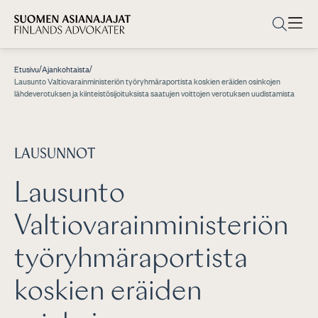
/
/
Etusivu
Ajankohtaista
Lausunto Valtiovarainministeriön työryhmäraportista koskien eräiden osinkojen
lähdeverotuksen ja kiinteistösijoituksista saatujen voittojen verotuksen uudistamista
LAUSUNNOT
Lausunto
Valtiovarainministeriön
työryhmäraportista
koskien eräiden