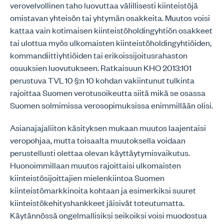
verovelvollinen taho luovuttaa välillisesti kiinteistöjä
omistavan yhteisön tai yhtymän osakkeita. Muutos voisi
kattaa vain kotimaisen kiinteistöholdingyhtiön osakkeet
tai ulottua myös ulkomaisten kiinteistöholdingyhtiöiden,
kommandiittiyhtiöiden tai erikoissijoitusrahaston
osuuksien luovutukseen. Ratkaisuun KHO 2013:101
perustuva TVL 10 §:n 10 kohdan vakiintunut tulkinta
rajoittaa Suomen verotusoikeutta siitä mikä se osassa
Suomen solmimissa verosopimuksissa enimmillään olisi.
Asianajajaliiton käsityksen mukaan muutos laajentaisi
veropohjaa, mutta toisaalta muutoksella voidaan
perustellusti olettaa olevan käyttäytymisvaikutus.
Huonoimmillaan muutos rajoittaisi ulkomaisten
kiinteistösijoittajien mielenkiintoa Suomen
kiinteistömarkkinoita kohtaan ja esimerkiksi suuret
kiinteistökehityshankkeet jäisivät toteutumatta.
Käytännössä ongelmallisiksi seikoiksi voisi muodostua