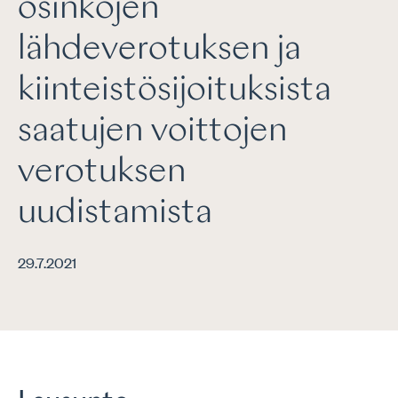
osinkojen
lähdeverotuksen ja
kiinteistösijoituksista
saatujen voittojen
verotuksen
uudistamista
29.7.2021