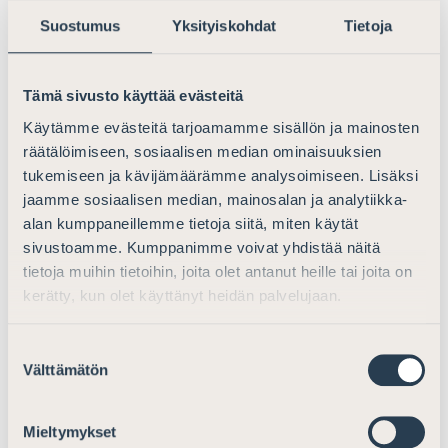
Kiinteistösijoitukset
Suostumus
Yksityiskohdat
Tietoja
Suomeen suuntautuvien kiinteistösijoitusten osalta
Työryhmäraportissa on pyritty tunnistamaan tilanteet,
Tämä sivusto käyttää evästeitä
joissa Suomen verotusoikeus kiinteistöstä suoraan tai
välillisesti saatuun tuloon jää toteutumatta.
Käytämme evästeitä tarjoamamme sisällön ja mainosten
Työryhmäraportissa suositetaan kiinteistöihin
räätälöimiseen, sosiaalisen median ominaisuuksien
sijoittavien erikoissijoitusrahastojen verokohtelun
tukemiseen ja kävijämäärämme analysoimiseen. Lisäksi
arviointia siinä vaiheessa, kun Euroopan unionin
jaamme sosiaalisen median, mainosalan ja analytiikka-
tuomioistuin on antanut päätöksen Helsingin hallinto-
alan kumppaneillemme tietoja siitä, miten käytät
oikeuden 9.7.2020 antaman päätöksen (20/1327/3)
sivustoamme. Kumppanimme voivat yhdistää näitä
tietoja muihin tietoihin, joita olet antanut heille tai joita on
mukaisesta ennakkoratkaisupyynnöstä koskien TVL 20
kerätty, kun olet käyttänyt heidän palvelujaan.
a §:n soveltamista. Työryhmäraportissa suositetaan
lisäksi muutoksia välillisten kiinteistönluovutusten
tuloverokohteluun.
Suostumuksen
Välttämätön
valinta
Asianajajaliiton käsityksen mukaan
erikoissijoitusrahastojen verokohtelun uudistaminen
Mieltymykset
lainsäädännön tasolla on käytännön näkökulmasta