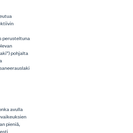
keutua
ktiivin
s perusteltuna
olevan
aki”) pohjalta
ta
yssaneerauslaki
onka avulla
suvaikeuksien
n pieniä,
esti