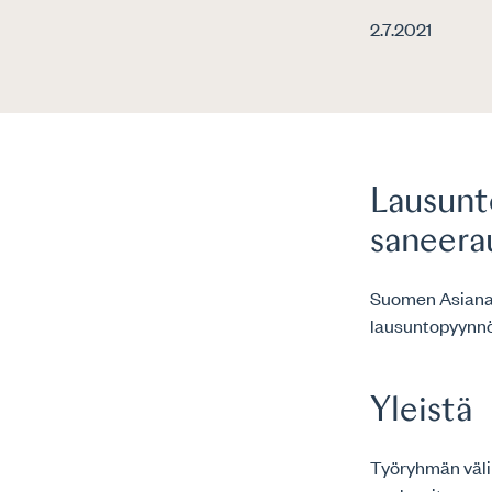
2.7.2021
Lausunt
saneera
Suomen Asianaja
lausuntopyynnö
Yleistä
Työryhmän välim