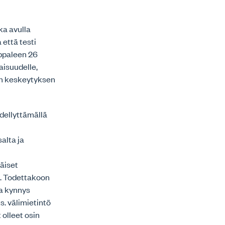
ka avulla
 että testi
appaleen 26
aisuudelle,
en keskeytyksen
dellyttämällä
alta ja
näiset
n. Todettakoon
la kynnys
s. välimietintö
 olleet osin