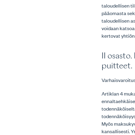
taloudellisen t
pääomasta sekä
taloudellisen a
voidaan katsoa 
kertovat yhtiön
II osasto
puitteet.
Varhaisvaroitu
Artiklan 4 muka
ennaltaehkäise
todennäköiselt
todennäköisyys 
Myös maksukyv
kansallisesti. Y