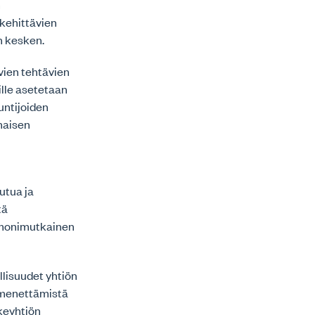
n
 kehittävien
n kesken.
vien tehtävien
ille asetetaan
untijoiden
omaisen
utua ja
tä
a monimutkainen
lisuudet yhtiön
 menettämistä
akeyhtiön