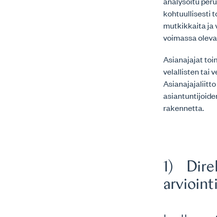
analysoitu peru
kohtuullisesti
mutkikkaita ja 
voimassa oleva
Asianajajat toi
velallisten tai 
Asianajajaliitto
asiantuntijoid
rakennetta.
1) Direk
arvioint