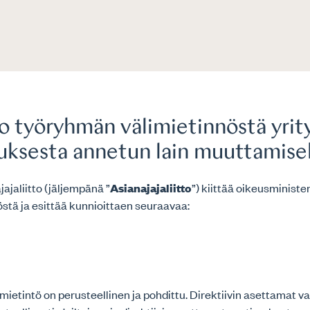
o työryhmän välimietinnöstä yrit
uksesta annetun lain muuttamise
jaliitto (jäljempänä ”
Asianajajaliitto
”) kiittää oikeusministe
stä ja esittää kunnioittaen seuraavaa:
ietintö on perusteellinen ja pohdittu. Direktiivin asettamat 