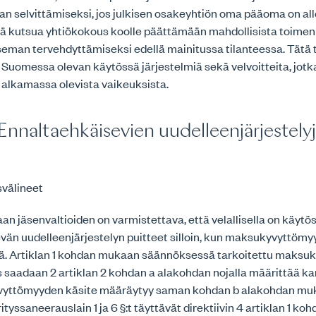
ilan selvittämiseksi, jos julkisen osakeyhtiön oma pääoma on all
 kutsua yhtiökokous koolle päättämään mahdollisista toimenp
seman tervehdyttämiseksi edellä mainitussa tilanteessa. Tätä
Suomessa olevan käytössä järjestelmiä sekä velvoitteita, jotka
 alkamassa olevista vaikeuksista.
. Ennaltaehkäisevien uudelleenjärjestely
svälineet
an jäsenvaltioiden on varmistettava, että velallisella on käyt
vän uudelleenjärjestelyn puitteet silloin, kun maksukyvyttömy
ä. Artiklan 1 kohdan mukaan säännöksessä tarkoitettu maks
saadaan 2 artiklan 2 kohdan a alakohdan nojalla määrittää kan
yttömyyden käsite määräytyy saman kohdan b alakohdan mu
rityssaneerauslain 1 ja 6 §:t täyttävät direktiivin 4 artiklan 1 k