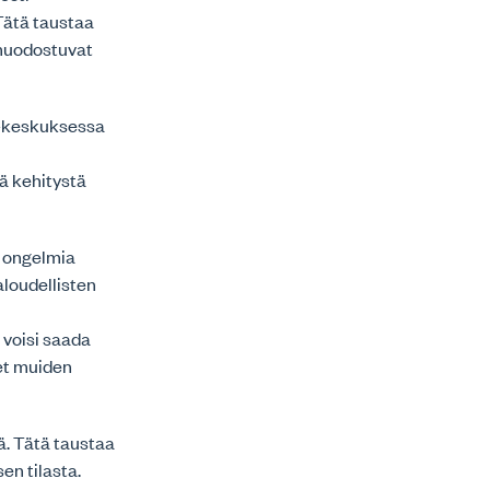
 Tätä taustaa
t muodostuvat
LY-keskuksessa
tä kehitystä
a ongelmia
taloudellisten
 voisi saada
eet muiden
ä. Tätä taustaa
sen tilasta.