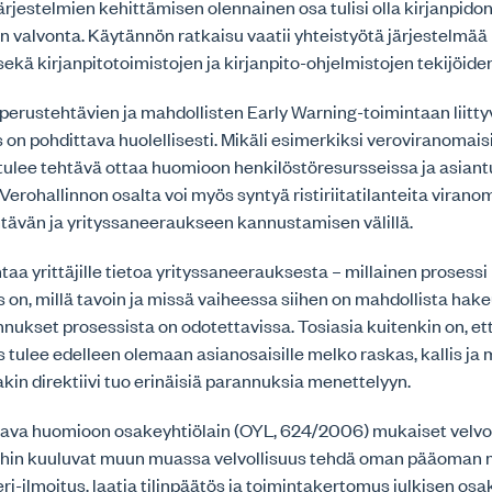
ärjestelmien kehittämisen olennainen osa tulisi olla kirjanpido
 valvonta. Käytännön ratkaisu vaatii yhteistyötä järjestelmää
ekä kirjanpitotoimistojen ja kirjanpito-ohjelmistojen tekijöide
erustehtävien ja mahdollisten Early Warning-toimintaan liitty
on pohdittava huolellisesti. Mikäli esimerkiksi veroviranomais
 tulee tehtävä ottaa huomioon henkilöstöresursseissa ja asiant
 Verohallinnon osalta voi myös syntyä ristiriitatilanteita viran
htävän ja yrityssaneeraukseen kannustamisen välillä.
taa yrittäjille tietoa yrityssaneerauksesta – millainen prosessi
 on, millä tavoin ja missä vaiheessa siihen on mahdollista hake
nnukset prosessista on odotettavissa. Tosiasia kuitenkin on, et
 tulee edelleen olemaan asianosaisille melko raskas, kallis j
akin direktiivi tuo erinäisiä parannuksia menettelyyn.
ttava huomioon osakeyhtiölain (OYL, 624/2006) mukaiset velvol
 joihin kuuluvat muun muassa velvollisuus tehdä oman pääoman
ri-ilmoitus, laatia tilinpäätös ja toimintakertomus julkisen os