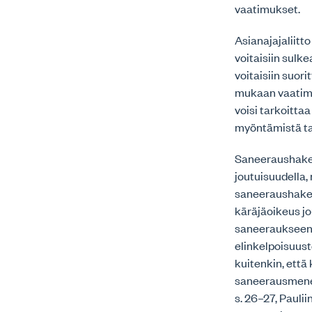
vaatimukset.
Asianajajaliitto
voitaisiin sulke
voitaisiin suor
mukaan vaatimus
voisi tarkoitt
myöntämistä tai
Saneeraushakem
joutuisuudella
saneeraushakemu
käräjäoikeus jo
saneeraukseen p
elinkelpoisuust
kuitenkin, että
saneerausmenett
s. 26–27, Paulii