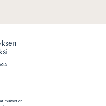
yksen
ksi
riötä
vaatimukset on