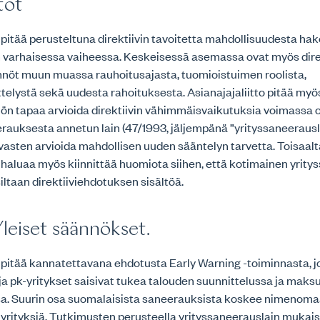
stot
o pitää perusteltuna direktiivin tavoitetta mahdollisuudesta ha
varhaisessa vaiheessa. Keskeisessä asemassa ovat myös dire
öt muun muassa rauhoitusajasta, tuomioistuimen roolista,
elystä sekä uudesta rahoituksesta. Asianajajaliitto pitää myö
iön tapaa arvioida direktiivin vähimmäisvaikutuksia voimassa 
rauksesta annetun lain (47/1993, jäljempänä ”yrityssaneerausl
 vasten arvioida mahdollisen uuden sääntelyn tarvetta. Toisaal
o haluaa myös kiinnittää huomiota siihen, että kotimainen yrit
iltaan direktiiviehdotuksen sisältöä.
 Yleiset säännökset.
o pitää kannatettavana ehdotusta Early Warning -toiminnasta, j
ja pk-yritykset saisivat tukea talouden suunnittelussa ja mak
sa. Suurin osa suomalaisista saneerauksista koskee nimenomaa
a yrityksiä. Tutkimusten perusteella yrityssaneerauslain mukais