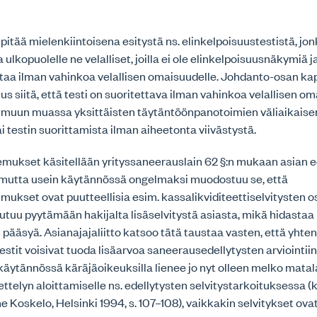
 pitää mielenkiintoisena esitystä ns. elinkelpoisuustestistä, jon
a ulkopuolelle ne velalliset, joilla ei ole elinkelpoisuusnäkymiä ja
ittaa ilman vahinkoa velallisen omaisuudelle. Johdanto-osan k
 siitä, että testi on suoritettava ilman vahinkoa velallisen om
aa muun muassa yksittäisten täytäntöönpanotoimien väliaikais
 testin suorittamista ilman aiheetonta viivästystä.
ukset käsitellään yrityssaneerauslain 62 §:n mukaan asian e
, mutta usein käytännössä ongelmaksi muodostuu se, että
kset ovat puutteellisia esim. kassalikviditeettiselvitysten os
utuu pyytämään hakijalta lisäselvitystä asiasta, mikä hidastaa
ääsyä. Asianajajaliitto katsoo tätä taustaa vasten, että yhte
estit voisivat tuoda lisäarvoa saneerausedellytysten arviointii
 käytännössä käräjäoikeuksilla lienee jo nyt olleen melko mata
elyn aloittamiselle ns. edellytysten selvitystarkoituksessa (k
ne Koskelo, Helsinki 1994, s. 107–108), vaikkakin selvitykset ovat