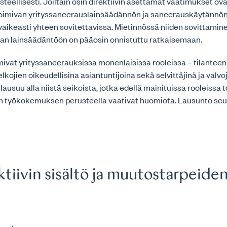
steellisesti. Joiltain osin direktiivin asettamat vaatimukset o
 toimivan yrityssaneerauslainsäädännön ja saneerauskäytännö
vaikeasti yhteen sovitettavissa. Mietinnössä niiden sovittam
an lainsäädäntöön on pääosin onnistuttu ratkaisemaan.
mivat yrityssaneerauksissa monenlaisissa rooleissa – tilantee
velkojien oikeudellisina asiantuntijoina sekä selvittäjinä ja val
 lausuu alla niistä seikoista, jotka edellä mainituissa rooleissa 
en työkokemuksen perusteella vaativat huomiota. Lausunto se
tiivin sisältö ja muutostarpeide
i