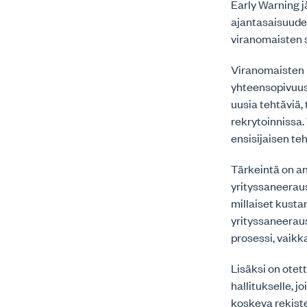
Early Warning j
ajantasaisuuden
viranomaisten s
Viranomaisten p
yhteensopivuus 
uusia tehtäviä,
rekrytoinnissa.
ensisijaisen te
Tärkeintä on an
yrityssaneeraus
millaiset kusta
yrityssaneeraus
prosessi, vaikk
Lisäksi on ote
hallitukselle,
koskeva rekiste