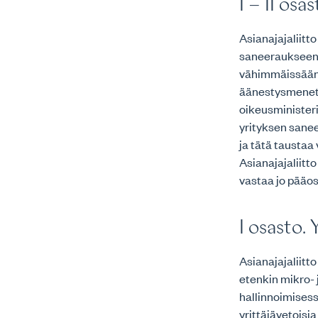
I – II osa
Asianajajaliitt
saneeraukseen 
vähimmäissäänn
äänestysmenett
oikeusminister
yrityksen sanee
ja tätä taustaa
Asianajajaliitt
vastaa jo pääos
I osasto.
Asianajajaliitt
etenkin mikro- 
hallinnoimises
yrittäjävetoisi