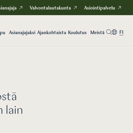
ianajaja
Valvontalautakunta
Asiointipalvelu
FI
apu
Asianajajaksi
Koulutus
Meistä
Ajankohtaista
östä
 lain