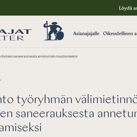
Löydä as
Asianajajalle
Oikeudellinen 
yrityksen saneerauksesta annetun lain muuttamiseksi
T
to työryhmän välimietinn
sen saneerauksesta annetun
amiseksi