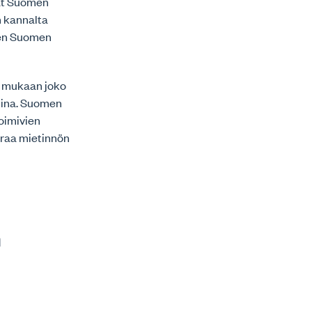
vat Suomen
n kannalta
inen Suomen
n mukaan joko
vojina. Suomen
toimivien
uraa mietinnön
n