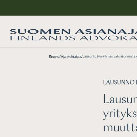
/
/
Lausunto työryhmän välimietinnöstä 
Etusivu
Ajankohtaista
LAUSUNNO
Lausun
yrityk
muutt