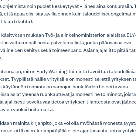
a ohjelmista noin puolet keskeytyvät – lähes aina konkurssiin.
vä, että apua olisi saatavilla ennen kuin taloudelliset ongelma
rtiklan 5 kohta).
n käsityksen mukaan Työ- ja elinkeinoministeriön alaisissa E
otus valtakunnallisesta palvelumallista, jonka pääosassa ovat
välineiden kehitys sekä toimeenpano. Asianajajaliitto pitää tä
a.
teena on, miten Early Warning-toiminta tavoittaa taloudellisi
set. Tyypillistä näille yrityksille on monesti se, että yrityksen 
ja käytännön toiminta on samojen henkilöiden hoidettavana.
ssa asiat yleensä ruuhkautuvat ja monesti ne toiminnot, joista
a ajallisesti soveltuvaa tietoa yrityksen tilanteesta ovat jään
htävien vuoksi hoitamatta.
daan mainita kirjanpito, joka voi olla myöhässä monesta syyst
n se, että esim. kirjanpitäjällä ei ole ajantasaista tietoa yrityk