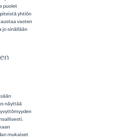
e puolet
iteistä yhtiön
 taustaa vasten
 jo sinällään
jen
össään
ys näyttää
ukyvyttömyyden
sallisesti.
kaan
ohdan mukaiset