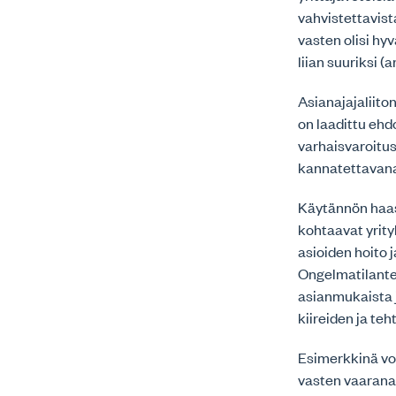
vahvistettavist
vasten olisi hy
liian suuriksi (a
Asianajajaliito
on laadittu ehd
varhaisvaroitus
kannatettavan
Käytännön haas
kohtaavat yrityk
asioiden hoito 
Ongelmatilantei
asianmukaista j
kiireiden ja te
Esimerkkinä voi
vasten vaarana o