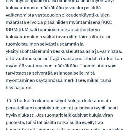
hävinnyt osapuoli ei olisi nimenomaisesti myöntänyt
kuluvaatimusta määrältään ja vaikka pelkkää
vaikenemista vastapuolen oikeudenkäyntikulujen
määrästä ei voida pitää niiden myöntämisenä (KKO
1997:26). Mikäli tuomioistuin katsoisi esitetyn
kuluvaatimuksen vaikuttavan ylimitoitetulta, tulisi
tuomioistuimen selvästi useammin ja
yksityiskohtaisemmin keskusteluttaa asia ja varmistaa,
että vaatimuksen esittäjän vastapuoli todella tarkoittaa
myöntää vaatimuksen määrältään. Tuomioistuin voisi
tarvittaessa selventää asianosaiselle, mitä
myöntäminen käytännössä merkitsee, mikäli tämä
häviää jutun.
Tällä hetkellä oikeudenkäyntikulujen leikkaamista
perustellaan tuomioistuinten ratkaisuissa tyypillisesti
hyvin niukasti. Jos tuomarit leikkaisivat kuluja viran
puolesta, tulisi tällaisilta ratkaisuilta edellyttää
huomattavasti aiempaa kattavampia perusteluja jo siksi,