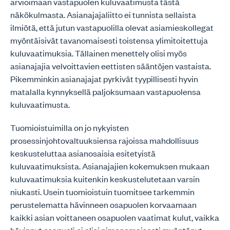
arvioimaan vastapuolen kuluvaatimusta tästä
näkökulmasta. Asianajajaliitto ei tunnista sellaista
ilmiötä, että jutun vastapuolilla olevat asiamieskollegat
myöntäisivät tavanomaisesti toistensa ylimitoitettuja
kuluvaatimuksia. Tällainen menettely olisi myös
asianajajia velvoittavien eettisten sääntöjen vastaista.
Pikemminkin asianajajat pyrkivät tyypillisesti hyvin
matalalla kynnyksellä paljoksumaan vastapuolensa
kuluvaatimusta.
Tuomioistuimilla on jo nykyisten
prosessinjohtovaltuuksiensa rajoissa mahdollisuus
keskusteluttaa asianosaisia esitetyistä
kuluvaatimuksista. Asianajajien kokemuksen mukaan
kuluvaatimuksia kuitenkin keskustelutetaan varsin
niukasti. Usein tuomioistuin tuomitsee tarkemmin
perustelematta hävinneen osapuolen korvaamaan
kaikki asian voittaneen osapuolen vaatimat kulut, vaikka