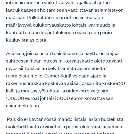
intressin suuruus vaikuttaa vain rajallisesti jutun
laadukkaaseen hoitamiseen vaadittavan asiamiestyön
määrään. Pelkästään riidan intressin mukaan
määräytyvä kulukorvauskatto johtaisi varmuudella
kohtuuttomaan lopputulokseen osassa sen piiriin
kuuluvista asioista.
Asioissa, joissa asian tosiseikasto ja näyttö on laajaa
suhteessa riidan intressiin, korvauskatto oletettavasti
myös siirtäisi asian selvittämistä asiamieheltä
tuomioistuimelle. Esimerkkinä voidaan ajatella
rakennusurakkaa koskevaa asiaa, jossa riita koskee 20
lisä- ja muutostyökohtaa, ja riidan intressi (esim.
100.000 euroa) johtaisi 5.000 euron korvattavaan
asianajokuluun.
Palkkio ei käytännössä mahdollistaisi asian huolellista
työkohdittaista arviointia ja perustelua, vaan asiamies
todennäköisesti tyytyisi muotoilemaan päämiehen