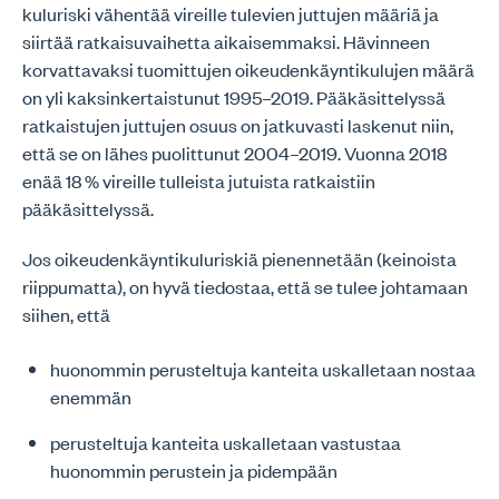
kuluriski vähentää vireille tulevien juttujen määriä ja
siirtää ratkaisuvaihetta aikaisemmaksi. Hävinneen
korvattavaksi tuomittujen oikeudenkäyntikulujen määrä
on yli kaksinkertaistunut 1995–2019. Pääkäsittelyssä
ratkaistujen juttujen osuus on jatkuvasti laskenut niin,
että se on lähes puolittunut 2004–2019. Vuonna 2018
enää 18 % vireille tulleista jutuista ratkaistiin
pääkäsittelyssä.
Jos oikeudenkäyntikuluriskiä pienennetään (keinoista
riippumatta), on hyvä tiedostaa, että se tulee johtamaan
siihen, että
huonommin perusteltuja kanteita uskalletaan nostaa
enemmän
perusteltuja kanteita uskalletaan vastustaa
huonommin perustein ja pidempään