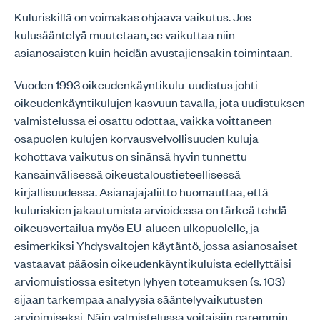
Kuluriskillä on voimakas ohjaava vaikutus. Jos
kulusääntelyä muutetaan, se vaikuttaa niin
asianosaisten kuin heidän avustajiensakin toimintaan.
Vuoden 1993 oikeudenkäyntikulu-uudistus johti
oikeudenkäyntikulujen kasvuun tavalla, jota uudistuksen
valmistelussa ei osattu odottaa, vaikka voittaneen
osapuolen kulujen korvausvelvollisuuden kuluja
kohottava vaikutus on sinänsä hyvin tunnettu
kansainvälisessä oikeustaloustieteellisessä
kirjallisuudessa. Asianajajaliitto huomauttaa, että
kuluriskien jakautumista arvioidessa on tärkeä tehdä
oikeusvertailua myös EU-alueen ulkopuolelle, ja
esimerkiksi Yhdysvaltojen käytäntö, jossa asianosaiset
vastaavat pääosin oikeudenkäyntikuluista edellyttäisi
arviomuistiossa esitetyn lyhyen toteamuksen (s. 103)
sijaan tarkempaa analyysia sääntelyvaikutusten
arvioimiseksi. Näin valmistelussa voitaisiin paremmin