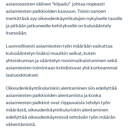
asianosaisten välinen “kilpailu” johtaa nopeasti
asiamiesten palkkioiden kasvuun. Toisin sanoen
merkittävä syy oikeudenkäyntikulujen nykyiselle tasolle
ja pitkään jatkuneelle kehitykselle on kulusääntely
itsessään.
Luonnollisesti asiamiesten työn määrään vaikuttaa
kulusääntelyn lisäksi muutkin seikat, kuten
yhteiskunnan ja sääntelyn monimutkaistuminen sekä
asiamiesten toimintaan kohdistuvat yhä korkeammat
laatuodotukset.
Oikeudenkäyntikuluriskin alentaminen siis edellyttää
asiamiesten palkkioiden alentamista ja koska
asiamiesten palkkiot ovat riippuvaisia tehdyn työn
määrästä, oikeudenkäyntikuluriskin alentaminen
edellyttää oikeudenkäynnissä tehtävän työn määrän
vähentämistä.