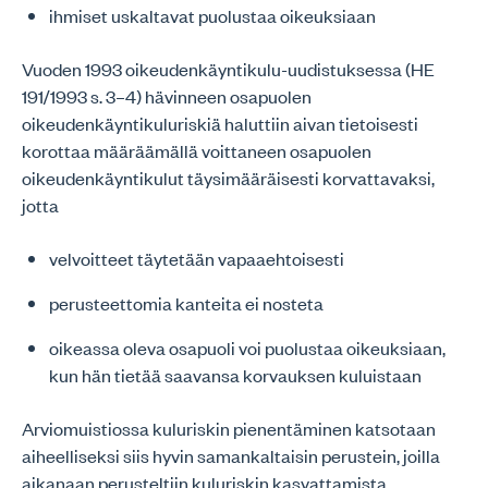
ihmiset uskaltavat puolustaa oikeuksiaan
Vuoden 1993 oikeudenkäyntikulu-uudistuksessa (HE
191/1993 s. 3–4) hävinneen osapuolen
oikeudenkäyntikuluriskiä haluttiin aivan tietoisesti
korottaa määräämällä voittaneen osapuolen
oikeudenkäyntikulut täysimääräisesti korvattavaksi,
jotta
velvoitteet täytetään vapaaehtoisesti
perusteettomia kanteita ei nosteta
oikeassa oleva osapuoli voi puolustaa oikeuksiaan,
kun hän tietää saavansa korvauksen kuluistaan
Arviomuistiossa kuluriskin pienentäminen katsotaan
aiheelliseksi siis hyvin samankaltaisin perustein, joilla
aikanaan perusteltiin kuluriskin kasvattamista.