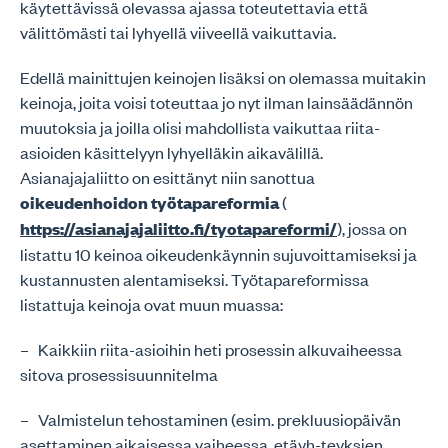
käytettävissä olevassa ajassa toteutettavia että
välittömästi tai lyhyellä viiveellä vaikuttavia.
Edellä mainittujen keinojen lisäksi on olemassa muitakin
keinoja, joita voisi toteuttaa jo nyt ilman lainsäädännön
muutoksia ja joilla olisi mahdollista vaikuttaa riita-
asioiden käsittelyyn lyhyelläkin aikavälillä.
Asianajajaliitto on esittänyt niin sanottua
oikeudenhoidon työtapareformia
(
https://asianajajaliitto.fi/tyotapareformi/
), jossa on
listattu 10 keinoa oikeudenkäynnin sujuvoittamiseksi ja
kustannusten alentamiseksi. Työtapareformissa
listattuja keinoja ovat muun muassa:
– Kaikkiin riita-asioihin heti prosessin alkuvaiheessa
sitova prosessisuunnitelma
– Valmistelun tehostaminen (esim. prekluusiopäivän
asettaminen aikaisessa vaiheessa, etäyh-teyksien