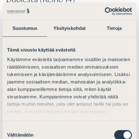
puolesta (Keino 14)
Asianajajaliiton mielestä esitetty
keino 14
(oikeudenkäymiskaaren 21 luvun 1 §:n soveltaminen viran
Suostumus
Yksityiskohdat
Tietoja
puolesta) on lähtökohtaisesti hyväksyttävä ja jopa
kannatettava riita-asioissa, joissa toinen tai molemmat
asianosaiset ovat yksityishenkilöitä. Keinoon liittyy
Tämä sivusto käyttää evästeitä
kuitenkin useita ongelmia, joiden vuoksi keinosta
Käytämme evästeitä tarjoamamme sisällön ja mainosten
johtuvat haitat voisivat olla suuremmat kuin
räätälöimiseen, sosiaalisen median ominaisuuksien
saavutettavissa olevat hyödyt.
tukemiseen ja kävijämäärämme analysoimiseen. Lisäksi
Asianajajaliiton käsityksen mukaan pääsäännön
jaamme sosiaalisen median, mainosalan ja analytiikka-
muuttamista parempi vaihtoehto olisi laajentaa täyden
alan kumppaneillemme tietoja siitä, miten käytät
sivustoamme. Kumppanimme voivat yhdistää näitä
korvauksen periaatteesta säädettyjen poikkeuksien
tietoja muihin tietoihin, joita olet antanut heille tai joita on
käyttöalaa (keinot 13 ja 15).
kerätty, kun olet käyttänyt heidän palvelujaan.
Kulukorvauskysymyksen muuttamisessa viran puolesta
harkittavaksi on kolme periaatetason ongelmaa: (i)
Suostumuksen
Arviomuistiossa mainitusti olisi vastoin prosessi- ja
Välttämätön
valinta