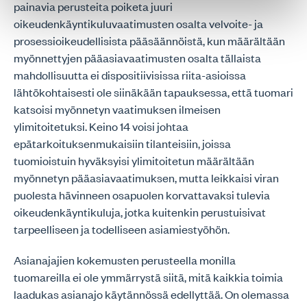
painavia perusteita poiketa juuri
oikeudenkäyntikuluvaatimusten osalta velvoite- ja
prosessioikeudellisista pääsäännöistä, kun määrältään
myönnettyjen pääasiavaatimusten osalta tällaista
mahdollisuutta ei dispositiivisissa riita-asioissa
lähtökohtaisesti ole siinäkään tapauksessa, että tuomari
katsoisi myönnetyn vaatimuksen ilmeisen
ylimitoitetuksi. Keino 14 voisi johtaa
epätarkoituksenmukaisiin tilanteisiin, joissa
tuomioistuin hyväksyisi ylimitoitetun määrältään
myönnetyn pääasiavaatimuksen, mutta leikkaisi viran
puolesta hävinneen osapuolen korvattavaksi tulevia
oikeudenkäyntikuluja, jotka kuitenkin perustuisivat
tarpeelliseen ja todelliseen asiamiestyöhön.
Asianajajien kokemusten perusteella monilla
tuomareilla ei ole ymmärrystä siitä, mitä kaikkia toimia
laadukas asianajo käytännössä edellyttää. On olemassa