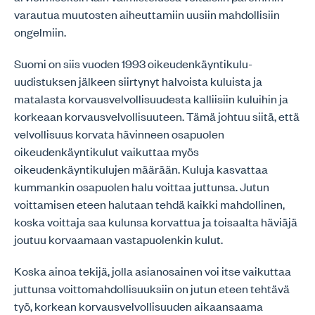
varautua muutosten aiheuttamiin uusiin mahdollisiin
ongelmiin.
Suomi on siis vuoden 1993 oikeudenkäyntikulu-
uudistuksen jälkeen siirtynyt halvoista kuluista ja
matalasta korvausvelvollisuudesta kalliisiin kuluihin ja
korkeaan korvausvelvollisuuteen. Tämä johtuu siitä, että
velvollisuus korvata hävinneen osapuolen
oikeudenkäyntikulut vaikuttaa myös
oikeudenkäyntikulujen määrään. Kuluja kasvattaa
kummankin osapuolen halu voittaa juttunsa. Jutun
voittamisen eteen halutaan tehdä kaikki mahdollinen,
koska voittaja saa kulunsa korvattua ja toisaalta häviäjä
joutuu korvaamaan vastapuolenkin kulut.
Koska ainoa tekijä, jolla asianosainen voi itse vaikuttaa
juttunsa voittomahdollisuuksiin on jutun eteen tehtävä
työ, korkean korvausvelvollisuuden aikaansaama