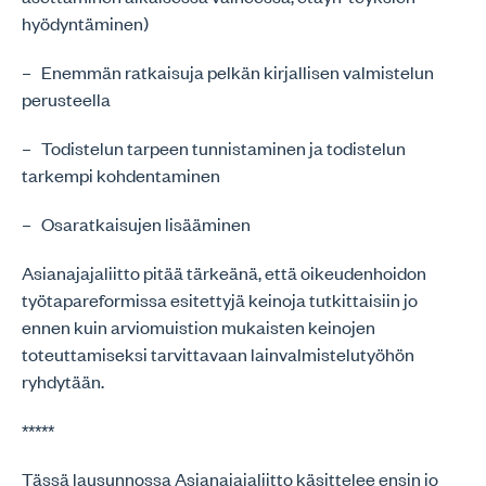
hyödyntäminen)
– Enemmän ratkaisuja pelkän kirjallisen valmistelun
perusteella
– Todistelun tarpeen tunnistaminen ja todistelun
tarkempi kohdentaminen
– Osaratkaisujen lisääminen
Asianajajaliitto pitää tärkeänä, että oikeudenhoidon
työtapareformissa esitettyjä keinoja tutkittaisiin jo
ennen kuin arviomuistion mukaisten keinojen
toteuttamiseksi tarvittavaan lainvalmistelutyöhön
ryhdytään.
*****
Tässä lausunnossa Asianajajaliitto käsittelee ensin jo