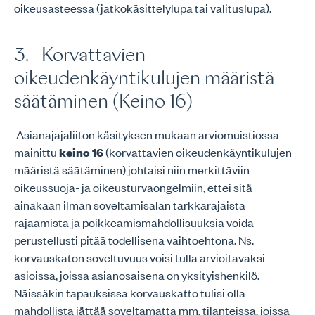
oikeusasteessa (jatkokäsittelylupa tai valituslupa).
3. Korvattavien
oikeudenkäyntikulujen määristä
säätäminen (Keino 16)
Asianajajaliiton käsityksen mukaan arviomuistiossa
mainittu
keino 16
(korvattavien oikeudenkäyntikulujen
määristä säätäminen) johtaisi niin merkittäviin
oikeussuoja- ja oikeusturvaongelmiin, ettei sitä
ainakaan ilman soveltamisalan tarkkarajaista
rajaamista ja poikkeamismahdollisuuksia voida
perustellusti pitää todellisena vaihtoehtona. Ns.
korvauskaton soveltuvuus voisi tulla arvioitavaksi
asioissa, joissa asianosaisena on yksityishenkilö.
Näissäkin tapauksissa korvauskatto tulisi olla
mahdollista jättää soveltamatta mm. tilanteissa, joissa