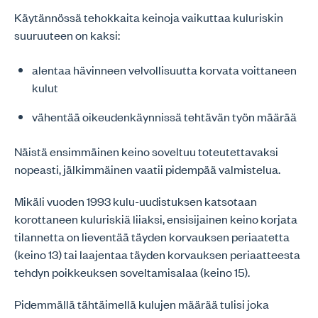
Käytännössä tehokkaita keinoja vaikuttaa kuluriskin
suuruuteen on kaksi:
alentaa hävinneen velvollisuutta korvata voittaneen
kulut
vähentää oikeudenkäynnissä tehtävän työn määrää
Näistä ensimmäinen keino soveltuu toteutettavaksi
nopeasti, jälkimmäinen vaatii pidempää valmistelua.
Mikäli vuoden 1993 kulu-uudistuksen katsotaan
korottaneen kuluriskiä liiaksi, ensisijainen keino korjata
tilannetta on lieventää täyden korvauksen periaatetta
(keino 13) tai laajentaa täyden korvauksen periaatteesta
tehdyn poikkeuksen soveltamisalaa (keino 15).
Pidemmällä tähtäimellä kulujen määrää tulisi joka