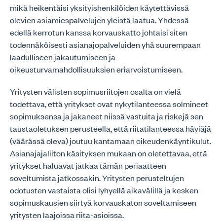
mikä heikentäisi yksityishenkilöiden käytettävissä
olevien asiamiespalvelujen yleistä laatua. Yhdessä
edellä kerrotun kanssa korvauskatto johtaisi siten
todennäköisesti asianajopalveluiden yhä suurempaan
laadulliseen jakautumiseen ja
oikeusturvamahdollisuuksien eriarvoistumiseen.
Yritysten välisten sopimusriitojen osalta on vielä
todettava, että yritykset ovat nykytilanteessa solmineet
sopimuksensa ja jakaneet niissä vastuita ja riskejä sen
taustaoletuksen perusteella, että riitatilanteessa häviäjä
(väärässä oleva) joutuu kantamaan oikeudenkäyntikulut.
Asianajajaliiton käsityksen mukaan on oletettavaa, että
yritykset haluavat jatkaa tämän periaatteen
soveltumista jatkossakin. Yritysten perusteltujen
odotusten vastaista olisi lyhyellä aikavälillä ja kesken
sopimuskausien siirtyä korvauskaton soveltamiseen
yritysten laajoissa riita-asioissa.