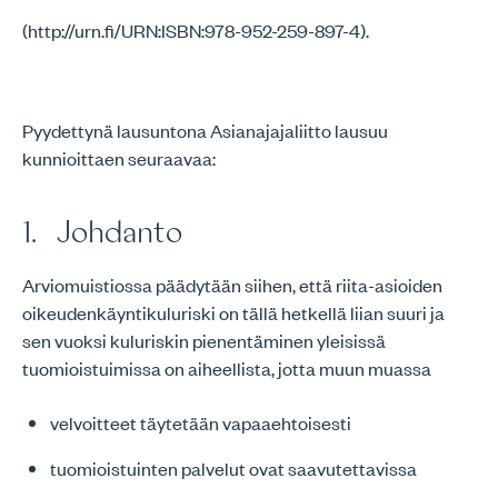
(http://urn.fi/URN:ISBN:978-952-259-897-4).
Pyydettynä lausuntona Asianajajaliitto lausuu
kunnioittaen seuraavaa:
1. Johdanto
Arviomuistiossa päädytään siihen, että riita-asioiden
oikeudenkäyntikuluriski on tällä hetkellä liian suuri ja
sen vuoksi kuluriskin pienentäminen yleisissä
tuomioistuimissa on aiheellista, jotta muun muassa
velvoitteet täytetään vapaaehtoisesti
tuomioistuinten palvelut ovat saavutettavissa