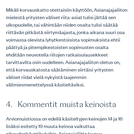
Mikäli korvauskatto otettaisiin käyttöön, Asianajajaliiton
mielestä yritysten väliset riita-asiat tulisi jättää sen
ulkopuolelle, tai vähintään niiden osalta tulisi säätää
riittävän pitkästä siirtymäajasta, jonka aikana suuri osa
voimassa olevista lyhytkestoisista sopimuksista ehtii
päättyä ja pitempikestoisten sopimusten osalta
ehditään neuvotella riitojen ratkaisulausekkeet
tarvittavilta osin uudelleen. Asianajajaliiton oletus on,
että korvauskatosta säätäminen siirtäisi yritysten
väliset riidat vielä nykyistä laajemmin
välimiesmenettelyssä käsiteltäviksi.
4. Kommentit muista keinoista
Arviomuistiossa on edellä käsiteltyjen keinojen 14 ja 16
lisäksi esitetty 19 muuta keinoa vaikuttaa
oikeudenkäyntikuluihin. Asianajaliitto lausuu