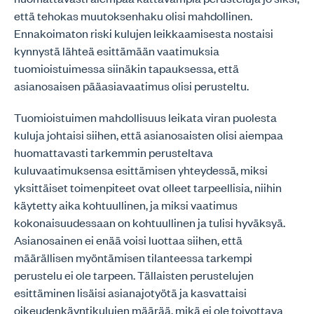
että tehokas muutoksenhaku olisi mahdollinen.
Ennakoimaton riski kulujen leikkaamisesta nostaisi
kynnystä lähteä esittämään vaatimuksia
tuomioistuimessa siinäkin tapauksessa, että
asianosaisen pääasiavaatimus olisi perusteltu.
Tuomioistuimen mahdollisuus leikata viran puolesta
kuluja johtaisi siihen, että asianosaisten olisi aiempaa
huomattavasti tarkemmin perusteltava
kuluvaatimuksensa esittämisen yhteydessä, miksi
yksittäiset toimenpiteet ovat olleet tarpeellisia, niihin
käytetty aika kohtuullinen, ja miksi vaatimus
kokonaisuudessaan on kohtuullinen ja tulisi hyväksyä.
Asianosainen ei enää voisi luottaa siihen, että
määrällisen myöntämisen tilanteessa tarkempi
perustelu ei ole tarpeen. Tällaisten perustelujen
esittäminen lisäisi asianajotyötä ja kasvattaisi
oikeudenkäyntikulujen määrää, mikä ei ole toivottava