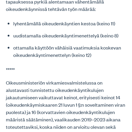
tapauksessa pyrkiä alentamaan vähentämällä
oikeudenkäynnissä tehtävän työn määrää:
lyhentämällä oikeudenkäyntien kestoa (keino 11)
uudistamalla oikeudenkäyntimenettelyä (keino 8)
ottamalla käyttöön vähäisiä vaatimuksia koskevan
oikeudenkäyntimenettelyn (keino 12)
*****
Oikeusministeriön virkamiesvalmistelussa on
alustavasti tunnistettu oikeudenkäyntikulujen
jakautumiseen vaikuttavat keinot, erityisesti keinot 14
(oikeudenkäymiskaaren 21 luvun 1 §:n soveltaminen viran
puolesta) ja 16 (korvattavien oikeudenkäyntikulujen
määristä säätäminen), vaalikauden 2019–2023 aikana
toteutettaviksi, koska niiden on arvioitu olevan sekä