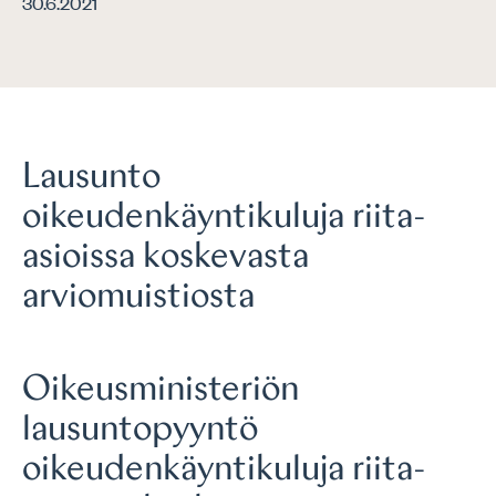
30.6.2021
Lausunto
oikeudenkäyntikuluja riita-
asioissa koskevasta
arviomuistiosta
Oikeusministeriön
lausuntopyyntö
oikeudenkäyntikuluja riita-