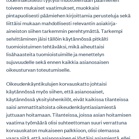
toiveen mukaiset vaatimukset, muokkaisi
pintapuolisesti päämiehen kirjoittamia perusteluja sekä
liittäisi mukaan mahdollisesti relevantin asiakirja-
aineiston siihen tarkemmin perehtymättä. Tarkempi
selvittäminen jäisi tällöin käytännössä pitkälti
tuomioistuimen tehtäväksi, mikä aiheuttaisi
lisähaasteita tuomioistuimille ja menettelyn
sujuvuudelle sekä ennen kaikkia asianosaisen
oikeusturvan toteutumiselle.
Oikeudenkäyntikulujen korvauskatto johtaisi
käytännössä myös siihen, että asianosaiset,
käytännössä yksityishenkilöt, eivät kaikissa tilanteissa
saisi ammattitaitoista oikeudenkäyntiasiamiestä
juttuaan hoitamaan. Tilanteissa, joissa asian hoitamisen
vaatima työmäärä olisi suhteettoman suuri verrattuna
korvauskaton mukaiseen palkkioon, olisi olemassa
vaara siitä, että asianosainen ei löytäisi asiamiestä, ellei