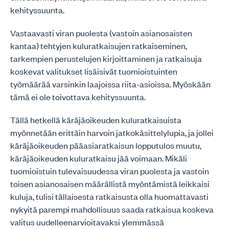
kehityssuunta.
Vastaavasti viran puolesta (vastoin asianosaisten
kantaa) tehtyjen kuluratkaisujen ratkaiseminen,
tarkempien perustelujen kirjoittaminen ja ratkaisuja
koskevat valitukset lisäisivät tuomioistuinten
työmäärää varsinkin laajoissa riita-asioissa. Myöskään
tämä ei ole toivottava kehityssuunta.
Tällä hetkellä käräjäoikeuden kuluratkaisuista
myönnetään erittäin harvoin jatkokäsittelylupia, ja jollei
käräjäoikeuden pääasiaratkaisun lopputulos muutu,
käräjäoikeuden kuluratkaisu jää voimaan. Mikäli
tuomioistuin tulevaisuudessa viran puolesta ja vastoin
toisen asianosaisen määrällistä myöntämistä leikkaisi
kuluja, tulisi tällaisesta ratkaisusta olla huomattavasti
nykyitä parempi mahdollisuus saada ratkaisua koskeva
valitus uudelleenarvioitavaksi ylemmässä