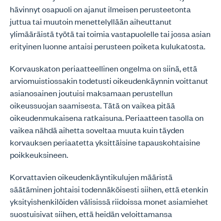
hävinnyt osapuoli on ajanut ilmeisen perusteetonta
juttua tai muutoin menettelyllään aiheuttanut
ylimääräistä työtä tai toimia vastapuolelle tai jossa asian
erityinen luonne antaisi perusteen poiketa kulukatosta.
Korvauskaton periaatteellinen ongelma on siinä, että
arviomuistiossakin todetusti oikeudenkäynnin voittanut
asianosainen joutuisi maksamaan perustellun
oikeussuojan saamisesta. Tätä on vaikea pitää
oikeudenmukaisena ratkaisuna. Periaatteen tasolla on
vaikea nähdä aihetta soveltaa muuta kuin täyden
korvauksen periaatetta yksittäisine tapauskohtaisine
poikkeuksineen.
Korvattavien oikeudenkäyntikulujen määristä
säätäminen johtaisi todennäköisesti siihen, että etenkin
yksityishenkilöiden välisissä riidoissa monet asiamiehet
suostuisivat siihen, että heidän veloittamansa