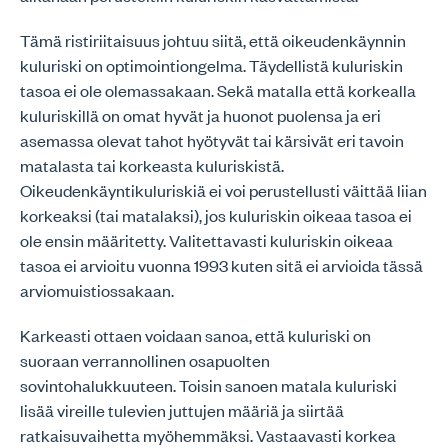
Tämä ristiriitaisuus johtuu siitä, että oikeudenkäynnin
kuluriski on optimointiongelma. Täydellistä kuluriskin
tasoa ei ole olemassakaan. Sekä matalla että korkealla
kuluriskillä on omat hyvät ja huonot puolensa ja eri
asemassa olevat tahot hyötyvät tai kärsivät eri tavoin
matalasta tai korkeasta kuluriskistä.
Oikeudenkäyntikuluriskiä ei voi perustellusti väittää liian
korkeaksi (tai matalaksi), jos kuluriskin oikeaa tasoa ei
ole ensin määritetty. Valitettavasti kuluriskin oikeaa
tasoa ei arvioitu vuonna 1993 kuten sitä ei arvioida tässä
arviomuistiossakaan.
Karkeasti ottaen voidaan sanoa, että kuluriski on
suoraan verrannollinen osapuolten
sovintohalukkuuteen. Toisin sanoen matala kuluriski
lisää vireille tulevien juttujen määriä ja siirtää
ratkaisuvaihetta myöhemmäksi. Vastaavasti korkea