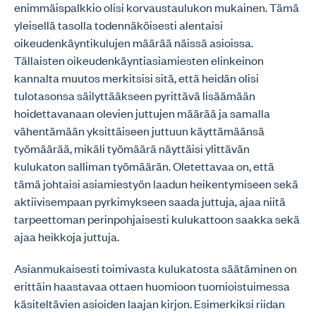
enimmäispalkkio olisi korvaustaulukon mukainen. Tämä
yleisellä tasolla todennäköisesti alentaisi
oikeudenkäyntikulujen määrää näissä asioissa.
Tällaisten oikeudenkäyntiasiamiesten elinkeinon
kannalta muutos merkitsisi sitä, että heidän olisi
tulotasonsa säilyttääkseen pyrittävä lisäämään
hoidettavanaan olevien juttujen määrää ja samalla
vähentämään yksittäiseen juttuun käyttämäänsä
työmäärää, mikäli työmäärä näyttäisi ylittävän
kulukaton salliman työmäärän. Oletettavaa on, että
tämä johtaisi asiamiestyön laadun heikentymiseen sekä
aktiivisempaan pyrkimykseen saada juttuja, ajaa niitä
tarpeettoman perinpohjaisesti kulukattoon saakka sekä
ajaa heikkoja juttuja.
Asianmukaisesti toimivasta kulukatosta säätäminen on
erittäin haastavaa ottaen huomioon tuomioistuimessa
käsiteltävien asioiden laajan kirjon. Esimerkiksi riidan