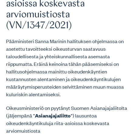
asioissa koskevasta
arviomuistiosta
(VN/1347/2021)
Pääministeri Sanna Marinin hallituksen ohjelmassa on
asetettu tavoitteeksi oikeusturvan saatavuus
taloudellisesta ja yhteiskunnallisesta asemasta
riippumatta. Eräinä keinoina tähän pääsemiseksi on
hallitusohjelmassa mainittu oikeudenkäyntien
kustannusten alentaminen ja oikeudenkäyntikulujen
määräytymisperusteiden selvittäminen muun muassa
kuluriskin alentamiseksi.
Oikeusministeriö on pyytänyt Suomen Asianajajaliitolta
(jäljempänä ”
Asianajajaliitto
”) lausuntoa
oikeudenkäyntikuluja riita-asioissa koskevasta
arviomuistiosta