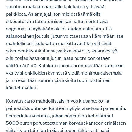
suostuisi maksamaan tälle kulukaton ylittävää
palkkiota. Asianajajaliiton mielestä tämä olisi
oikeusturvan toteutumisen kannalta merkittävä
ongelma. Ei myöskään ole oikeudenmukaista, että
asianosainen joutuisi jutun voittaessaan kärsimään itse
mahdollisesti kulukaton merkittävästikin ylittävät
oikeudenkäyntikulunsa, vaikka käytetty asiamiestyö
olisi tosiasiassa ollut jutun laatu huomioon ottaen
välttämätöntä. Kulukatto nostaisi entisestään varsinkin
yksityishenkilöiden kynnystä viedä monimutkaisempia
ja intressiltään suurempia asioita tuomioistuimen
käsiteltäväksi.
Korvauskatto mahdollistaisi myös kiusanteko- ja
painostusluonteiset kanteet nykyistä selvästi paremmin.
Esimerkiksi vastaaja, johon naapuri on kohdistanut
5.000 euron perusteettoman korvauskanteen erinäisten
väitettyjen toimien takia, ei todennäköisesti saisi