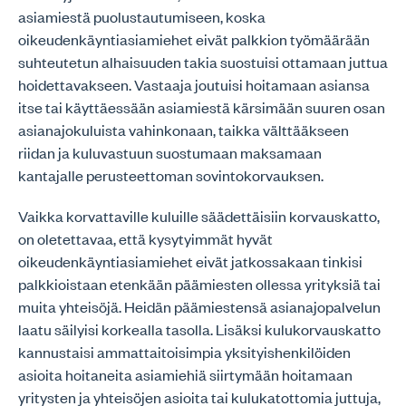
asiamiestä puolustautumiseen, koska
oikeudenkäyntiasiamiehet eivät palkkion työmäärään
suhteutetun alhaisuuden takia suostuisi ottamaan juttua
hoidettavakseen. Vastaaja joutuisi hoitamaan asiansa
itse tai käyttäessään asiamiestä kärsimään suuren osan
asianajokuluista vahinkonaan, taikka välttääkseen
riidan ja kuluvastuun suostumaan maksamaan
kantajalle perusteettoman sovintokorvauksen.
Vaikka korvattaville kuluille säädettäisiin korvauskatto,
on oletettavaa, että kysytyimmät hyvät
oikeudenkäyntiasiamiehet eivät jatkossakaan tinkisi
palkkioistaan etenkään päämiesten ollessa yrityksiä tai
muita yhteisöjä. Heidän päämiestensä asianajopalvelun
laatu säilyisi korkealla tasolla. Lisäksi kulukorvauskatto
kannustaisi ammattaitoisimpia yksityishenkilöiden
asioita hoitaneita asiamiehiä siirtymään hoitamaan
yritysten ja yhteisöjen asioita tai kulukatottomia juttuja,