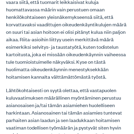
vaara siitä, että tuomarit leikkaisivat kuluja
huomattavassa määrin vain perustuen omaan
henkilökohtaiseen yleisnäkemykseensä siitä, että
korvattavaksi vaadittujen oikeudenkäyntikulujen määrä
on suuri tai asian hoitoon ei olisi pitänyt kulua niin paljon
aikaa. Riita-asioihin liittyy usein merkittävä määrä
esimerkiksi selvitys- ja taustatyötä, kuten todistelun
kartoitusta, joka ei missään oikeudenkäynnin vaiheessa
tule tuomioistuimelle näkyväksi. Kyse on tästä
huolimatta oikeudenkäynnin menestyksekkään
hoitamisen kannalta välttämättömästä työstä.
Lähtökohtaisesti on syytä olettaa, että vastapuolen
kuluvaatimuksen määrällinen myöntäminen perustuu
asianosaisen ja/tai tämän asiamiehen huolelliseen
harkintaan. Asianosainen tai tämän asiamies tuntevat
parhaiten asian laadun ja sen laadukkaan hoitamisen
vaatiman todellisen työmäärän ja pystyvät siten hyvin