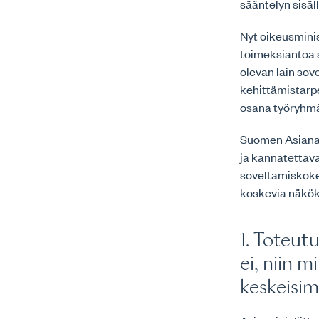
sääntelyn sisäl
Nyt oikeusmini
toimeksiantoa 
olevan lain sov
kehittämistarp
osana työryhmä
Suomen Asianaja
ja kannatettava
soveltamiskokem
koskevia näköko
1. Toteut
ei, niin 
keskeisi