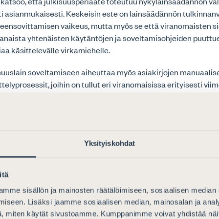
o katsoo, että julkisuusperiaate toteutuu nykylainsäädännön va
i asianmukaisesti. Keskeisin este on lainsäädännön tulkinnanv
eensovittamisen vaikeus, mutta myös se että viranomaisten sis
ajanaista yhtenäisten käytäntöjen ja soveltamisohjeiden puutt
aa käsittelevälle virkamiehelle.
suuslain soveltamiseen aiheuttaa myös asiakirjojen manuaalise
ittelyprosessit, joihin on tullut eri viranomaisissa erityisesti vi
ksia – mutta useassa viranomaisessa tietoja käsitellään edel
 manuaalisin prosessein. Erityisesti laajat tietopyynnöt aiheutt
ly- ja toimittamishaasteita, kun salassapidettävät tiedot peite
irto viranomaisten välillä saattaa tapahtua manuaalisesti.
Yksityiskohdat
ehittäessä tulisi huolehtia pyrkiä supistamaan tulkinnanvarai
ja asiakirjojen ja tietojenkäsittelyä tehostavien menettelyta
itä
mme sisällön ja mainosten räätälöimiseen, sosiaalisen median
o nostaa esiin huomiona myös sen, että julkisuusperiaatetta s
iseen. Lisäksi jaamme sosiaalisen median, mainosalan ja analy
viranomaisen työtä tukkivilla rajoittomilla pyynnöillä, joiden t
, miten käytät sivustoamme. Kumppanimme voivat yhdistää näitä t