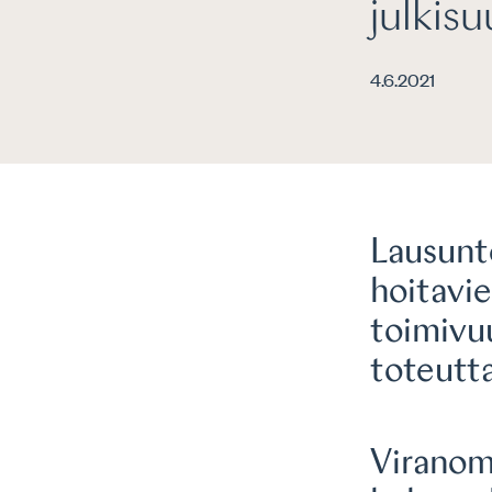
julkis
4.6.2021
Lausunto
hoitavie
toimivuu
toteutt
Viranoma