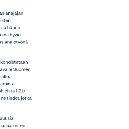
asianajajan
aisten
n ja hänen
toina hyvin
 asianajotyönä
n kohdistetaan
oitavalle Suomen
alle.
stamista
jeista (12.1)
e tiedot, jotka
suuksia
nnassa, miten