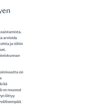
a
tyen
asaistamista.
a arvioida
htia ja niihin
set.
yhteiskunnan
toimivuutta on
a
äärää
tä on noussut
n liittyy
syvällisempää