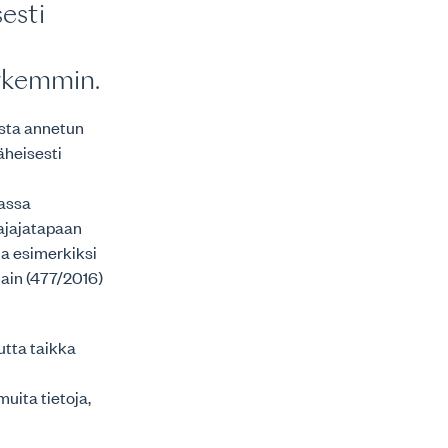
esti
arkemmin.
ista annetun
läheisesti
dassa
najajatapaan
ja esimerkiksi
lain (477/2016)
utta taikka
muita tietoja,