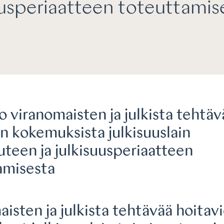
uusperiaatteen toteuttamis
 viranomaisten ja julkista tehtäv
n kokemuksista julkisuuslain
teen ja julkisuusperiaatteen
amisesta
isten ja julkista tehtävää hoitav