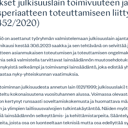
set julkisuuslain toimivuuteen j
speriaatteen toteuttamiseen liit
452/2020)
iö on asettanut työryhmän valmistelemaan julkisuuslain ajant
kausi kestää 30.6.2023 saakka ja sen tehtävänä on selvittää j
atteen asianmukaisen toteutumisen ja toteuttamisen ongelmako
imia sekä valmistella tarvittavat lainsäädännön muutosehdotuk
 nykyistä selkeämpi ja toimivampi lainsäädäntö, joka edistää 
vastaa nyky-yhteiskunnan vaatimuksia.
oiminnan julkisuudesta annetun lain (621/1999; julkisuuslaki) 
steltu kokonaisuutena vuosituhannen alussa. Voimassa olevast
a on kertynyt runsaasti soveltamiskokemusta ja huomattava m
 ja ylimpien laillisuusvalvojien tulkintakäytäntöä. Näiden myö
isiä lainsäädännön selkeyttämis- ja kehittämistarpeita. Sääntelyy
ita, joista osa on luonteeltaan teknisiä mutta osa edellyttää 