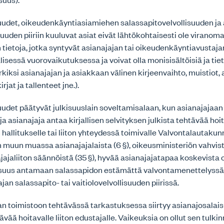
uudet, oikeudenkäyntiasiamiehen salassapitovelvollisuuden ja 
isuuden piiriin kuuluvat asiat eivät lähtökohtaisesti ole viranom
n tietoja, jotka syntyvät asianajajan tai oikeudenkäyntiavustaja
isessä vuorovaikutuksessa ja voivat olla monisisältöisiä ja tie
erkiksi asianajajan ja asiakkaan välinen kirjeenvaihto, muistiot,
rjat ja tallenteet jne.).
udet päätyvät julkisuuslain soveltamisalaan, kun asianajajaa
ja asianajaja antaa kirjallisen selvityksen julkista tehtävää h
 hallitukselle tai liiton yhteydessä toimivalle Valvontalautakunn
n muun muassa asianajajalaista (6 §), oikeusministeriön vahvi
jaliiton säännöistä (35 §), hyvää asianajajatapaa koskevista oh
lisuus antamaan salassapidon estämättä valvontamenettelyssä n
ajan salassapito- tai vaitiolovelvollisuuden piirissä.
an toimistoon tehtävässä tarkastuksessa siirtyy asianajosalai
vää hoitavalle liiton edustajalle. Vaikeuksia on ollut sen tulki