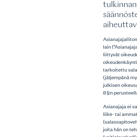
tulkinnan
säännöst
aiheuttav
Asianajajaliito
lain (”Asianajaj
liittyvät oikeu
oikeudenkäyntia
tarkoitettu sal
(jäljempänä myö
julkisen oikeus
8 §:n perusteell
Asianajaja ei s
liike- tai amma
(salassapitovel
joita hän on te
(vaitiolovelvoll