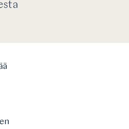
esta
ää
ien