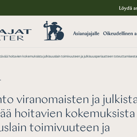
Löydä as
Asianajajalle
Oikeudellinen 
htävää hoitavien kokemuksista julkisuuslain toimivuuteen ja julkisuusperiaatteen toteuttamisest
T
to viranomaisten ja julkist
ää hoitavien kokemuksista
uuslain toimivuuteen ja