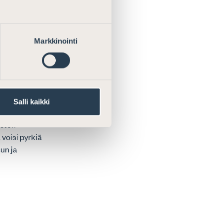
 julkisuus- ja
Markkinointi
lkiseksi
 kuvatkaa
Salli kaikki
östen
voisi pyrkiä
un ja