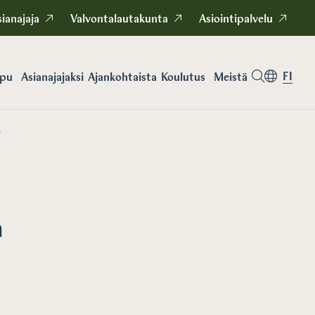
ianajaja
Valvontalautakunta
Asiointipalvelu
FI
apu
Asianajajaksi
Koulutus
Meistä
Ajankohtaista
a
a