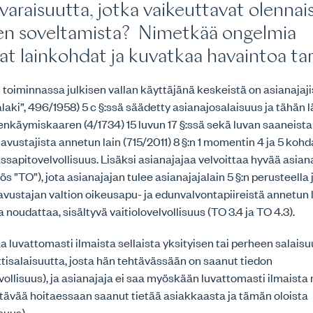
varaisuutta, jotka vaikeuttavat olennais
en soveltamista? Nimetkää ongelmia
at lainkohdat ja kuvatkaa havaintoa t
n toiminnassa julkisen vallan käyttäjänä keskeistä on asianajaj
alaki”, 496/1958) 5 c §:ssä säädetty asianajosalaisuus ja tähän 
denkäymiskaaren (4/1734) 15 luvun 17 §:ssä sekä luvan saaneista
vustajista annetun lain (715/2011) 8 §:n 1 momentin 4 ja 5 koh
assapitovelvollisuus. Lisäksi asianajajaa velvoittaa hyvää asia
s ”TO”), jota asianajajan tulee asianajajalain 5 §:n perusteella 
avustajan valtion oikeusapu- ja edunvalvontapiireistä annetun 
a noudattaa, sisältyvä vaitiolovelvollisuus (TO 3.4 ja TO 4.3).
aa luvattomasti ilmaista sellaista yksityisen tai perheen salaisu
ttisalaisuutta, josta hän tehtävässään on saanut tiedon
vollisuus), ja asianajaja ei saa myöskään luvattomasti ilmaista 
htävää hoitaessaan saanut tietää asiakkaasta ja tämän oloista
isuus).