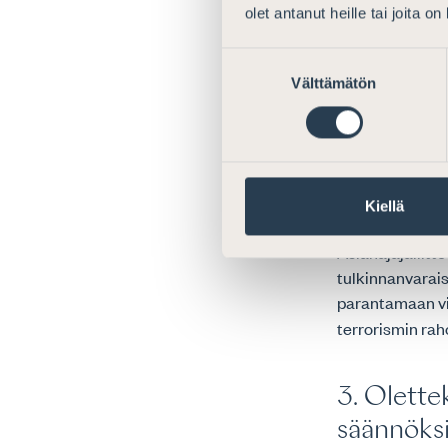
lainsäädäntöön 
olet antanut heille tai joita o
avoimuusperiaa
Suostumuksen
Välttämätön
valinta
2. Liitty
toimivuute
tulemisen
tarkemmin
Kiellä
Asianajajaliitt
tulkinnanvarais
parantamaan vi
terrorismin ra
3. Olette
säännöksi