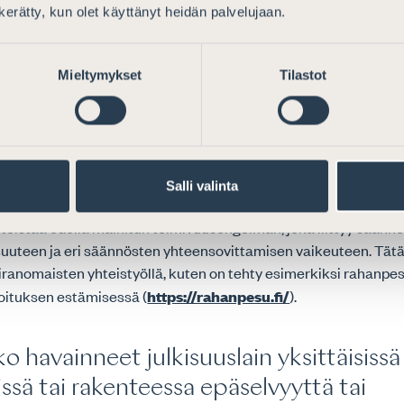
tulisi kehittää keinoja – lähtökohtana kuitenkin edelleen vahva
n kerätty, kun olet käyttänyt heidän palvelujaan.
te.
Mieltymykset
Tilastot
ykö julkisuuslain säännösten käytännön
en (esim. asiakirjan käsite, asiakirjan ju
 ajankohta) haasteita? Jos liittyy, niin
 millaisia?
Salli valinta
o toistaa edellä mainitun toimivuusongelman, joka liittyy säänn
uuteen ja eri säännösten yhteensovittamisen vaikeuteen. Tätä 
ranomaisten yhteistyöllä, kuten on tehty esimerkiksi rahanpes
hoituksen estämisessä (
https://rahanpesu.fi/
).
ko havainneet julkisuuslain yksittäisissä
ssä tai rakenteessa epäselvyyttä tai