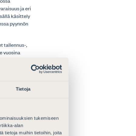
lossa
araisuus ja eri
ällä käsittely
uessa pyynnön
t tallennus-,
ime vuosina
leen
avat tästä
tään käsityönä.
Tietoja
suutta ja
pojen
 ominaisuuksien tukemiseen
aatetaan haastaa
tiikka-alan
orjumiseksi
ietoja muihin tietoihin, joita