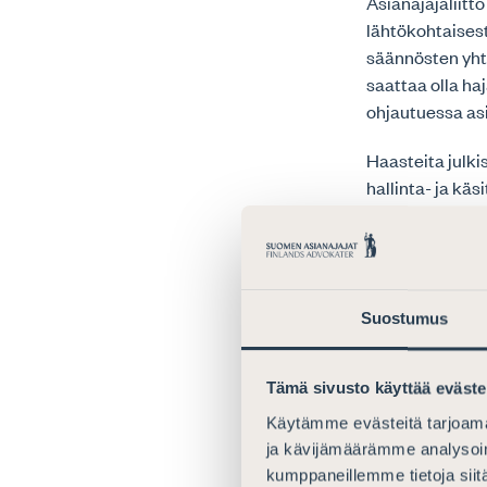
Asianajajaliitt
lähtökohtaisest
säännösten yht
saattaa olla h
ohjautuessa asi
Haasteita julki
hallinta- ja käs
hieman parannu
hajautetusti ja
johtuen käsitte
Asiakirjojen si
Suostumus
Lainsäädäntöä k
löytämään keino
Tämä sivusto käyttää eväste
edistämiseksi.
Käytämme evästeitä tarjoama
Asianajajaliitt
ja kävijämäärämme analysoim
kohdennetuilla 
kumppaneillemme tietoja siitä