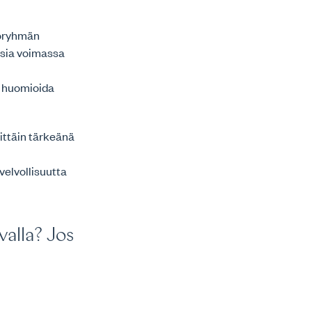
yöryhmän
ksia voimassa
s huomioida
rittäin tärkeänä
velvollisuutta
valla? Jos