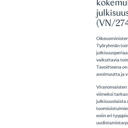
kokemuk
julkisuu
(VN/27
Oikeusminister
Työryhmän toimi
julkisuusperia
vaikuttavia to
Tavoitteena on
avoimuutta ja 
Viranomaisten t
viimeksi tarka
julkisuuslaist
tuomioistuimien
esiin eri tyypp
uudistamistarpe