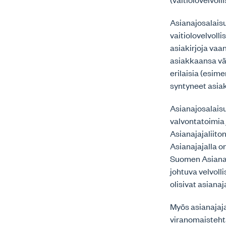
Asianajosalais
vaitiolovelvoll
asiakirjoja vaa
asiakkaansa väl
erilaisia (esim
syntyneet asiaki
Asianajosalaisu
valvontatoimia 
Asianajajaliiton
Asianajajalla o
Suomen Asianaja
johtuva velvol
olisivat asianaj
Myös asianajaj
viranomaistehtä