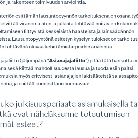
lön ja rakenteen toimivuuden arviointia.
steriön esittämän lausuntopyynnön tarkoituksena on osana t
selvittää viranomaisten ja julkista tehtävää hoitavien kokemu
eltamiseen liittyvistä keskeisistä haasteista ja lainsäädännön
eista. Lausuntopyyntönä esitetyn kyselyn tulokset on tarkoitu
n tehtävänä olevaa kehittämistarpeiden arviointia.
jaliitto (jäljempänä ”
Asianajajaliitto
”) pitää tätä hanketta e
na sekä kiittää mahdollisuudesta lausua ja tuoda esiin paitsi
uksia myös erityisesti asianajajien lakisääteistä salassapito
htia, ja esittää kunnioittaen seuraavaa:
uuko julkisuusperiaate asiamukaisella ta
mitkä ovat nähdäksenne toteutumisen
mmät esteet?