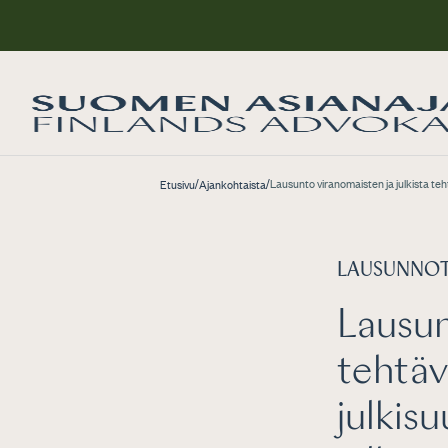
/
/
Lausunto viranomaisten ja julkista te
Etusivu
Ajankohtaista
LAUSUNNO
Lausun
tehtäv
julkis